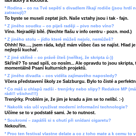
labradory a kocoura.
* Rodina – co na Tvé sepětí s divadlem říkají rodiče (jsou hrdí 
zatracují)?
To byste se museli zeptat jich. Naše vztahy jsou i tak - fajn.
* Z jiného soudku – co piješ raději – pivo nebo víno?
Víno. Nejraději bílé. (Nechte flašu v info centru - pozn. mod.)
* Z jiného stolu – jídlo které můžeš nejvíc, nemůžeš?
Ohhh! No...., jsem ráda, když mám vůbec čas se najíst. Hlad je
nejlepší kuchař.
* Z jiné skříně – co právě čteš (neříkej, že skripta ú-))
Skříně? To snad spíš, co nosím... Ale opravdu to jsou skripta,
momentálně Psaní kulturních projektů.
* Z jiného divadla – cos viděla zajímavého naposledy?
Včera představení školy ze Salzburgu. Bylo to čisté a perfektn
* Co máš u chlapů radši - trenýrky nebo slipy? Redakce MP (m
rádi!! všichni!!!)
Trenýrky. Problém je, že jim je kradu a jim se to nelíbí. :-)
* Nakolik vás učí využívat moderní informační technologie?
Učíme se to v podstatě sami. Je to nutnost.
* Soukromí – zapálíš si s chutí při snídani cigaretu?
Nekouřím.
* Proc ten festival vlastne delate a co z toho mate a k cemu to 