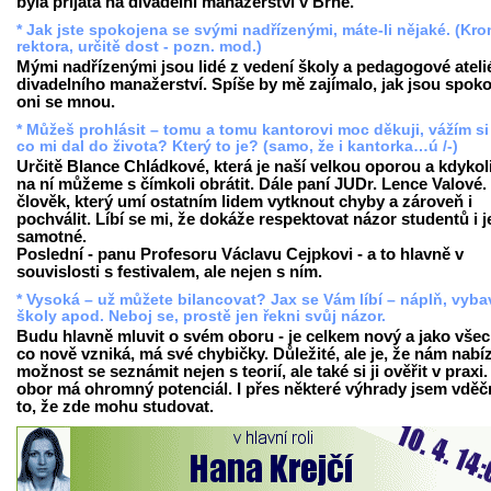
byla přijata na divadelní manažerství v Brně.
* Jak jste spokojena se svými nadřízenými, máte-li nějaké. (Kr
rektora, určitě dost - pozn. mod.)
Mými nadřízenými jsou lidé z vedení školy a pedagogové ateli
divadelního manažerství. Spíše by mě zajímalo, jak jsou spoko
oni se mnou.
* Můžeš prohlásit – tomu a tomu kantorovi moc děkuji, vážím si
co mi dal do života? Který to je? (samo, že i kantorka…ú /-)
Určitě Blance Chládkové, která je naší velkou oporou a kdykol
na ní můžeme s čímkoli obrátit. Dále paní JUDr. Lence Valové. 
člověk, který umí ostatním lidem vytknout chyby a zároveň i
pochválit. Líbí se mi, že dokáže respektovat názor studentů i j
samotné.
Poslední - panu Profesoru Václavu Cejpkovi - a to hlavně v
souvislosti s festivalem, ale nejen s ním.
* Vysoká – už můžete bilancovat? Jax se Vám líbí – náplň, vyba
školy apod. Neboj se, prostě jen řekni svůj názor.
Budu hlavně mluvit o svém oboru - je celkem nový a jako vše
co nově vzniká, má své chybičky. Důležité, ale je, že nám nabíz
možnost se seznámit nejen s teorií, ale také si ji ověřit v praxi
obor má ohromný potenciál. I přes některé výhrady jsem vděč
to, že zde mohu studovat.