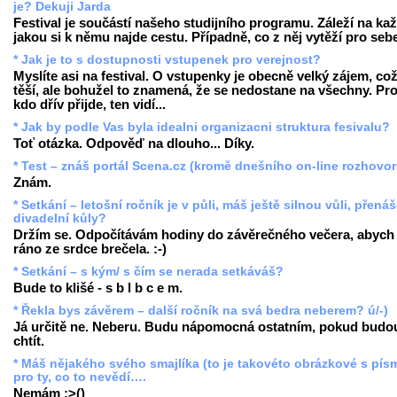
je? Dekuji Jarda
Festival je součástí našeho studijního programu. Záleží na ka
jakou si k němu najde cestu. Případně, co z něj vytěží pro seb
* Jak je to s dostupnosti vstupenek pro verejnost?
Myslíte asi na festival. O vstupenky je obecně velký zájem, co
těší, ale bohužel to znamená, že se nedostane na všechny. Pr
kdo dřív přijde, ten vidí...
* Jak by podle Vas byla idealni organizacni struktura fesivalu?
Toť otázka. Odpověď na dlouho... Díky.
* Test – znáš portál Scena.cz (kromě dnešního on-line rozhovo
Znám.
* Setkání – letošní ročník je v půli, máš ještě silnou vůli, přenáš
divadelní kůly?
Držím se. Odpočítávám hodiny do závěrečného večera, abych
ráno ze srdce brečela. :-)
* Setkání – s kým/ s čím se nerada setkáváš?
Bude to klišé - s b l b c e m.
* Řekla bys závěrem – další ročník na svá bedra neberem? ú/-)
Já určitě ne. Neberu. Budu nápomocná ostatním, pokud budo
chtít.
* Máš nějakého svého smajlíka (to je takovéto obrázkové s pís
pro ty, co to nevědí….
Nemám :>()