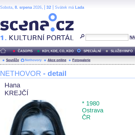
,
, |
|
32
Sobota
8. srpena
2026
Svátek má
Lada
Scéna.cz
NA
ČASOPIS
KDY, KDE, CO, KDO
SPECIÁLNÍ
SLUŽBY/INFO
Soutěže
Nethovory
Akce online
Fotogalerie
NETHOVOR
- detail
Hana
KREJČÍ
* 1980
Ostrava
ČR