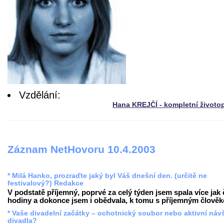
Vzdělání:
Hana KREJČÍ - kompletní životo
Záznam NetHovoru 10.4.2003
* Milá Hanko, prozraďte jaký byl Váš dnešní den. (určitě ne
festivalový?) Redakce
V podstatě příjemný, poprvé za celý týden jsem spala více jak 
hodiny a dokonce jsem i obědvala, k tomu s příjemným člověke
* Vaše divadelní začátky – ochotnický soubor nebo aktivní náv
divadla?