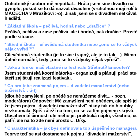
Ochotnický soubor mě nepotkal... Hrála jsem sice divadlo na
gymplu, pokud se to dá nazvat divadlem (vrcholnou mojí rolí b
MACECHA v Mrazíkovi :-o). Jinak jsem se s divadlem setkával
hledišti.
* Základní škola – pečlivá, hodná nebo „dračice“.?
Pečlivá, pečlivá a zase pečlivá, ale i hodná, pak dračice. Prost
podle situace.
* Střední škola – cílevědomá studentka nebo „ono se to vždyc
nějak vyřeší“?
Cílevědomá studentka (je to sice trapný, ale je to tak....). Mimo
úplně normální, tedy „ono se to vždycky nějak vyřeší“.
* Jakou funkci máš vlastně na festivalu Střetnutí/ Encouter?
Jsem studentská koordinátorka - organizuji a plánuji práci st
kteří zajišťují realizaci festivalu.
* Co pro tebe znamená pojem – divadelní manažerství (nebo
obžerství… ú-))
(dlouhé zamyšlení, po obědě se nemůžeme divit... - pozn.
moderátora) Odpověď: Mé zamyšlení není obědem, ale spíš jde
že jsem pojem "divadelní manažerství" nikdy tak do hloubky
nezkoumala. Spíš záleží na tom, co se za tím pojmem skrývá.
Obsahem té činnosti dle mého je: praktická náplň, všechno, c
patří, ale na to zde není prostor... Díky.
* Charakteristika – jak bys definovala top úspěšného managera
Teprve teď se asi dostaneme k pojmu "divadelní mažerství".