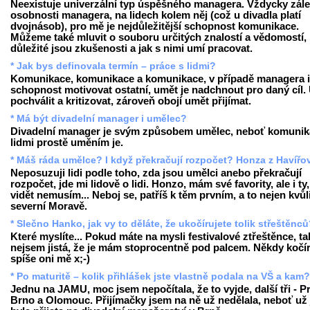
Neexistuje univerzální typ úspěšného managera. Vždycky zále
osobnosti managera, na lidech kolem něj (což u divadla platí
dvojnásob), pro mě je nejdůležitější schopnost komunikace.
Můžeme také mluvit o souboru určitých znalostí a vědomostí,
důležité jsou zkušenosti a jak s nimi umí pracovat.
* Jak bys definovala termín – práce s lidmi?
Komunikace, komunikace a komunikace, v případě managera i
schopnost motivovat ostatní, umět je nadchnout pro daný cíl.
pochválit a kritizovat, zároveň obojí umět přijímat.
* Má být divadelní manager i umělec?
Divadelní manager je svým způsobem umělec, neboť komunik
lidmi prostě uměním je.
* Máš ráda umělce? I když překračují rozpočet? Honza z Havířo
Neposuzuji lidi podle toho, zda jsou umělci anebo překračují
rozpočet, jde mi lidově o lidi. Honzo, mám své favority, ale i ty,
vidět nemusím... Neboj se, patříš k těm prvním, a to nejen kvůl
severní Moravě.
* Slečno Hanko, jak vy to děláte, že ukočírujete tolik střeštěnc
Které myslíte... Pokud máte na mysli festivalové ztřeštěnce, ta
nejsem jistá, že je mám stoprocentně pod palcem. Někdy kočír
spíše oni mě x;-)
* Po maturitě – kolik přihlášek jste vlastně podala na VŠ a kam?
Jednu na JAMU, moc jsem nepočítala, že to vyjde, další tři - P
Brno a Olomouc. Přijímačky jsem na ně už nedělala, neboť už