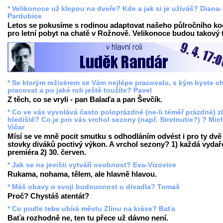
* Velikonoce už klepou na dveře? Kde a jak si je užíváš? Diana-
Pardubice
Letos se pokusíme s rodinou adaptovat našeho půlročního k
pro letní pobyt na chatě v Rožnově. Velikonoce budou takový t
* Se kterým režisérem se Vám nejlépe pracovalo, s kým byste ch
pracovat a po jaké roli ještě toužíte? Pavel
Z těch, co se vryli - pan Balaďa a pan Ševčík.
* Co ve vás vyvolává často poloprázdné (ne-li téměř prázdné) z
hlediště? Co je pro vás vrchol sezony (např. Stretnutie?) ? Mic
Vičar
Mísí se ve mně pocit smutku s odhodláním odvést i pro ty dvě
stovky diváků poctivý výkon. A vrchol sezony? 1) každá vyda
premiéra 2) 30. červen.
* Jak se na jevišti vytváří osobnost? Eva-Vizovice
Rukama, nohama, tělem, ale hlavně hlavou.
* Máš obavy o svoji budoucnost u divadla? Tomaš
Proč? Chystáš atentát?
* Co podle tebe ubírá městu Zlínu na kráse? Baťa
Baťa rozhodně ne, ten tu přece už dávno není.