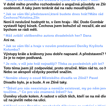
V době mého prvního rozhodování o angažmá působily ve Zlí
osobnosti. A taky jsem tenkrát dal na radu moudřejších.
* Jak se vám líbí představení,které budete dnes hrát?Máte rád
Čechova?Kristina,Zlín
Není-li neslušné hodnotit to, v čem hraju - líbí. Dodo Gombár
vystavěl fajný kúsek. Čechova jsem bohužel už nezažil, ale asi
bychom se rádi měli.
* Máš zvlášť oblíbeného autora divadelních her? Dana
Ani ne.
* Jak se vám líbí a hraje v novém predstavení Deníky Kryštofa
Kolumba?
Výstupy krále a královny jsou dobře napsané. A představení? 
že je to nejen podívaná.
* Je role, v níž jste hrál nejraději? Třeba za posledních pět let?
Toto téma jsem již zodpovídal, proto stručně. Mám rád to, co h
Nebo se alespoň vždycky poctivě snažím.
* Nemáte obavy o osud Městského divadla ve Zlíně? Pavel
Divadlo bylo, je a bude. A ve Zlíně taky.
* "Štěstí pro nás neexistuje a nemůže existovat, my po něm je
toužíme..." Co pro vás znamená štěstí? Iva
Úsměvy všude kolem. A radost v očích těch, kteří se na mě díva
už na jevišti nebo na ulici.