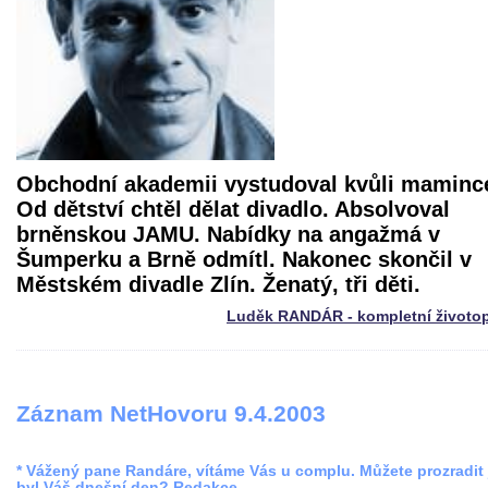
Obchodní akademii vystudoval kvůli maminc
Od dětství chtěl dělat divadlo. Absolvoval
brněnskou JAMU. Nabídky na angažmá v
Šumperku a Brně odmítl. Nakonec skončil v
Městském divadle Zlín. Ženatý, tři děti.
Luděk RANDÁR - kompletní životop
Záznam NetHovoru 9.4.2003
* Vážený pane Randáre, vítáme Vás u complu. Můžete prozradit 
byl Váš dnešní den? Redakce