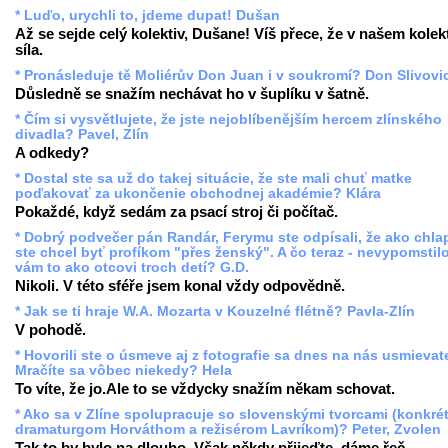
* Luďo, urychli to, jdeme dupat! Dušan
Až se sejde celý kolektiv, Dušane! Víš přece, že v našem kolekt
síla.
* Pronásleduje tě Moliérův Don Juan i v soukromí? Don Slivovi
Důsledně se snažím nechávat ho v šuplíku v šatně.
* Čím si vysvětlujete, že jste nejoblíbenějším hercem zlínského
divadla? Pavel, Zlín
A odkedy?
* Dostal ste sa už do takej situácie, že ste mali chuť matke
poďakovať za ukončenie obchodnej akadémie? Klára
Pokaždé, když sedám za psací stroj či počítač.
* Dobrý podvečer pán Randár, Ferymu ste odpísali, že ako chla
ste chcel byť profíkom "přes ženský". A čo teraz - nevypomstil
vám to ako otcovi troch detí? G.D.
Nikoli. V této sféře jsem konal vždy odpovědně.
* Jak se ti hraje W.A. Mozarta v Kouzelné flétně? Pavla-Zlín
V pohodě.
* Hovorili ste o úsmeve aj z fotografie sa dnes na nás usmievate
Mračíte sa vôbec niekedy? Hela
To víte, že jo.Ale to se vždycky snažím někam schovat.
* Ako sa v Zlíne spolupracuje so slovenskými tvorcami (konkré
dramaturgom Horváthom a režisérom Lavríkom)? Peter, Zvolen
Tak to by bylo na dlouho. Však někdy přijeďte, dáme řeč.