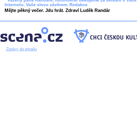
* Vážený pane Randáre, mnohokrát děkujeme za setkání s Vámi
Internetu. Vaše slovo závěrem. Redakce
Mějte pěkný večer. Jdu hrát. Zdraví Luděk Randár
Zprávy do emailu