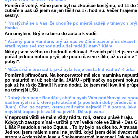
Poměrně volný. Ráno jsem byl na zkoušce kostýmu, od 11 do 
zubaře a pak už jsem se jen těšil na 17. hodinu. Večer hrajeme 
sestry.
* Proslýchá se o Vás, že chodíte po městě raději v tmavých brýlí
Hanka
Ani omylem. Brýle si beru do auta a k vodě.
* Vážený pane Randáre, prý už nás ve Zlíně bavíte přes dvacet 
Vrátil byste své rozhodnutí a šel raději jinam? Klára
Nikdy jsem svého rozhodnutí nelitoval. Prvních pět let jsem si
pořád jednou nohou pryč, ale pouto časem sílilo, až uzrálo v "
pobyt".
* Můžeš nám prozradit, jaká byla tvoje cesta k divadlu? Klárka
Poměrně přímočará. Na konzervatoř mě sice maminka nepustil
po maturitě mi už nebránila. JAMU - přijímačky na první pokus
pak už hurá do Zlína!!! Nutno dodat, že jsem měl kvalitní průp
na tehdejší LŠU.
* Dobrý den pane Randáre, chtěla bych Vám poděkovat za spo
nádherných rolí, které jste ztvárnil (z poslední doby především
Juan). Chci se zeptat, kterou roli máte nejraději? A potom, jaký
největší trapas jste zažil na jevišti. Děkuji Ivana
V naprosté většině mám vždy rád tu roli, kterou právě hraju.
Kdybych zavzpomínal - určitě první velká role ve Zlíně - Des G
Lišák Pseudolus nebo Equus... To by bylo na dlouho. A trapas
Jednou jsem málem usnul na jevišti, když jsem dělal dvacet m
strom v Ardenském lese v Shakespearově inscenaci Jak se vám