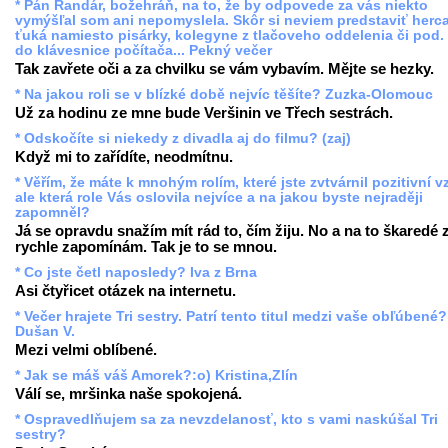
* Pán Randár, božehráň, na to, že by odpovede za vás niekto
vymýšľal som ani nepomyslela. Skôr si neviem predstaviť herc
ťuká namiesto pisárky, kolegyne z tlačoveho oddelenia či pod.
do klávesnice počítača... Pekný večer
Tak zavřete oči a za chvilku se vám vybavím. Mějte se hezky.
* Na jakou roli se v blízké době nejvíc těšíte? Zuzka-Olomouc
Už za hodinu ze mne bude Veršinin ve Třech sestrách.
* Odskočíte si niekedy z divadla aj do filmu? (zaj)
Když mi to zařídíte, neodmítnu.
* Věřím, že máte k mnohým rolím, které jste zvtvárnil pozitivní v
ale která role Vás oslovila nejvíce a na jakou byste nejraději
zapomněl?
Já se opravdu snažím mít rád to, čím žiju. No a na to škaredé 
rychle zapomínám. Tak je to se mnou.
* Co jste četl naposledy? Iva z Brna
Asi čtyřicet otázek na internetu.
* Večer hrajete Tri sestry. Patrí tento titul medzi vaše obľúbené?
Dušan V.
Mezi velmi oblíbené.
* Jak se máš váš Amorek?:o) Kristina,Zlín
Válí se, mršinka naše spokojená.
* Ospravedlňujem sa za nevzdelanosť, kto s vami naskúšal Tri
sestry?