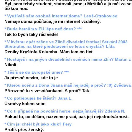
Byl jsem tehdy student, statovali jsme u Mrštíků a já měl za s
těžkou noc.
* Využíváš sám osobně internet doma? Leoš-Otrokovice
Nemaje doma počítače, je mi internet vzdálený.
* Bude hercům v EU lépe než dnes? ***
Tak to bych taky rád věděl
* V květnu opět začne ve Zlíně divadelní festival Setkání 2003
Stretnutie, na které představení se letos chystáš? Lída
Deníky Kryštofa Kolumba. Mám tam co říct.
* Hostuješ i na jiných divadelních scénách mimo Zlín? Martin z
Nikoli.
* Těšíš se do Evropské unie? ***
Já přesně nevím, kde to je.
* Kterou scénu z Dona Juana máš nejraděj a proč? :0) Zvědavá
Přirozeně tu s vesničankami. A proč? Tak.
* Co potřebuješ ke štěstí? Jana L.
Úsměvy kolem sebe.
* Co ti připadá na povolání herce, nejzajímavější? Zdenka N.
Pokud to, co dělám, nazveme prací, pak její nejednotvárnost.
* Čím jsi chtěl být jako kluk? Fery
Profík přes ženský.