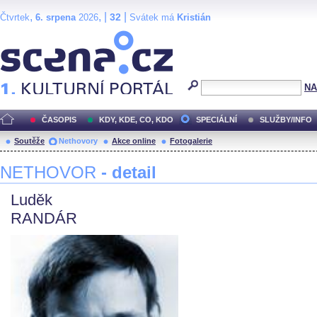
,
, |
|
32
Čtvrtek
6. srpena
2026
Svátek má
Kristián
Scéna.cz
NA
ČASOPIS
KDY, KDE, CO, KDO
SPECIÁLNÍ
SLUŽBY/INFO
Soutěže
Nethovory
Akce online
Fotogalerie
NETHOVOR
- detail
Luděk
RANDÁR