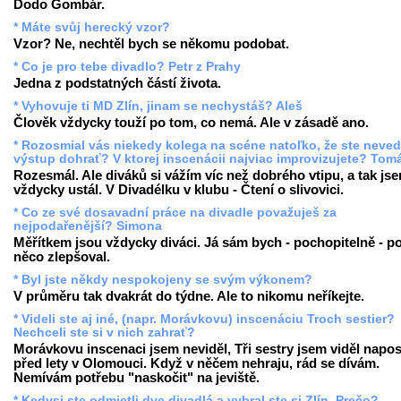
Dodo Gombár.
* Máte svůj herecký vzor?
Vzor? Ne, nechtěl bych se někomu podobat.
* Co je pro tebe divadlo? Petr z Prahy
Jedna z podstatných částí života.
* Vyhovuje ti MD Zlín, jinam se nechystáš? Aleš
Člověk vždycky touží po tom, co nemá. Ale v zásadě ano.
* Rozosmial vás niekedy kolega na scéne natoľko, že ste neved
výstup dohrať? V ktorej inscenácii najviac improvizujete? Tom
Rozesmál. Ale diváků si vážím víc než dobrého vtipu, a tak js
vždycky ustál. V Divadélku v klubu - Čtení o slivovici.
* Co ze své dosavadní práce na divadle považuješ za
nejpodařenější? Simona
Měřítkem jsou vždycky diváci. Já sám bych - pochopitelně - p
něco zlepšoval.
* Byl jste někdy nespokojeny se svým výkonem?
V průměru tak dvakrát do týdne. Ale to nikomu neříkejte.
* Videli ste aj iné, (napr. Morávkovu) inscenáciu Troch sestier?
Nechceli ste si v nich zahrať?
Morávkovu inscenaci jsem neviděl, Tři sestry jsem viděl napo
před lety v Olomouci. Když v něčem nehraju, rád se dívám.
Nemívám potřebu "naskočit" na jeviště.
* Kedysi ste odmietli dve divadlá a vybral ste si Zlín. Prečo?