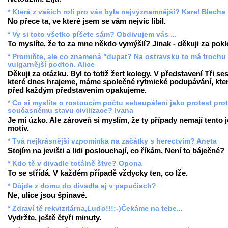
* Která z vašich rolí pro vás byla nejvýznamnější? Karel Blecha
No přece ta, ve které jsem se vám nejvíc líbil.
* Vy si toto všetko píšete sám? Obdivujem vás ...
To myslíte, že to za mne někdo vymýšlí? Jinak - děkuji za pok
* Promiňte, ale co znamená "dupat? Na ostravsku to má trochu
vulgarnější podton. Alice
Děkuji za otázku. Byl to totiž žert kolegy. V představení Tři ses
které dnes hrajeme, máme společné rytmické podupávání, kter
před každým představením opakujeme.
* Co si myslíte o rostoucím počtu sebeupálení jako protest prot
současnému stavu civilizace? Ivana
Je mi úzko. Ale zároveň si myslím, že ty případy nemají tento 
motiv.
* Tvá nejkrásnější vzpomínka na začátky s herectvím? Aneta
Stojím na jevišti a lidi poslouchají, co říkám. Není to báječné?
* Kdo tě v divadle totálně štve? Opona
To se střídá. V každém případě vždycky ten, co lže.
* Dôjde z domu do divadla aj v papučiach?
Ne, ulice jsou špinavé.
* Zdraví tě rekvizitárna,Luďo!!!:-)Čekáme na tebe...
Vydržte, ještě čtyři minuty.