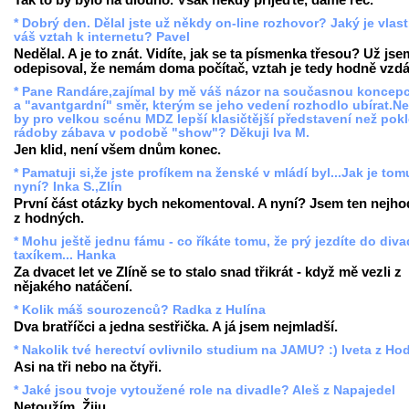
* Dobrý den. Dělal jste už někdy on-line rozhovor? Jaký je vlas
váš vztah k internetu? Pavel
Nedělal. A je to znát. Vidíte, jak se ta písmenka třesou? Už jse
odepisoval, že nemám doma počítač, vztah je tedy hodně vzdá
* Pane Randáre,zajímal by mě váš názor na současnou koncep
a "avantgardní" směr, kterým se jeho vedení rozhodlo ubírat.N
by pro velkou scénu MDZ lepší klasičtější představení než pokl
rádoby zábava v podobě "show"? Děkuji Iva M.
Jen klid, není všem dnům konec.
* Pamatuji si,že jste profíkem na ženské v mládí byl...Jak je tom
nyní? Inka S.,Zlín
První část otázky bych nekomentoval. A nyní? Jsem ten nejho
z hodných.
* Mohu ještě jednu fámu - co říkáte tomu, že prý jezdíte do diva
taxíkem... Hanka
Za dvacet let ve Zlíně se to stalo snad třikrát - když mě vezli z
nějakého natáčení.
* Kolik máš sourozenců? Radka z Hulína
Dva bratříčci a jedna sestřička. A já jsem nejmladší.
* Nakolik tvé herectví ovlivnilo studium na JAMU? :) Iveta z Ho
Asi na tři nebo na čtyři.
* Jaké jsou tvoje vytoužené role na divadle? Aleš z Napajedel
Netoužím. Žiju.