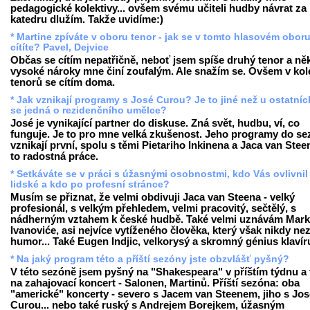
pedagogické kolektivy... ovšem svému učiteli hudby návrat za
katedru dlužím. Takže uvidíme:)
* Martine zpíváte v oboru tenor - jak se v tomto hlasovém obor
cítíte? Pavel, Dejvice
Občas se cítím nepatřičně, neboť jsem spíše druhý tenor a ně
vysoké nároky mne činí zoufalým. Ale snažím se. Ovšem v kol
tenorů se cítím doma.
* Jak vznikají programy s José Curou? Je to jiné než u ostatní
se jedná o rezidenčního umělce?
José je vynikající partner do diskuse. Zná svět, hudbu, ví, co
funguje. Je to pro mne velká zkušenost. Jeho programy do s
vznikají první, spolu s těmi Pietariho Inkinena a Jaca van Steen
to radostná práce.
* Setkáváte se v práci s úžasnými osobnostmi, kdo Vás ovlivnil
lidské a kdo po profesní stránce?
Musím se přiznat, že velmi obdivuji Jaca van Steena - velký
profesionál, s velkým přehledem, velmi pracovitý, sečtělý, s
nádherným vztahem k české hudbě. Také velmi uznávám Mar
Ivanoviće, asi nejvíce vytíženého člověka, který však nikdy nez
humor... Také Eugen Indjic, velkorysý a skromný génius klavír
* Na jaký program této a příští sezóny jste obzvlášť pyšný?
V této sezóně jsem pyšný na "Shakespeara" v příštím týdnu a 
na zahajovací koncert - Salonen, Martinů. Příští sezóna: oba
"americké" koncerty - severo s Jacem van Steenem, jiho s Jos
Curou... nebo také ruský s Andrejem Borejkem, úžasným