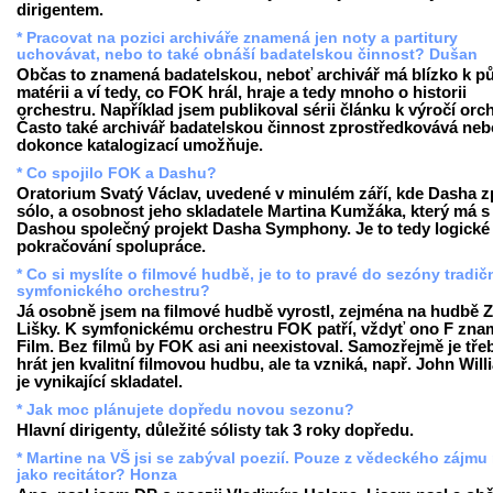
dirigentem.
* Pracovat na pozici archiváře znamená jen noty a partitury
uchovávat, nebo to také obnáší badatelskou činnost? Dušan
Občas to znamená badatelskou, neboť archivář má blízko k p
matérii a ví tedy, co FOK hrál, hraje a tedy mnoho o historii
orchestru. Například jsem publikoval sérii článku k výročí orc
Často také archivář badatelskou činnost zprostředkovává neb
dokonce katalogizací umožňuje.
* Co spojilo FOK a Dashu?
Oratorium Svatý Václav, uvedené v minulém září, kde Dasha z
sólo, a osobnost jeho skladatele Martina Kumžáka, který má s
Dashou společný projekt Dasha Symphony. Je to tedy logické
pokračování spolupráce.
* Co si myslíte o filmové hudbě, je to to pravé do sezóny tradič
symfonického orchestru?
Já osobně jsem na filmové hudbě vyrostl, zejména na hudbě 
Lišky. K symfonickému orchestru FOK patří, vždyť ono F zn
Film. Bez filmů by FOK asi ani neexistoval. Samozřejmě je tře
hrát jen kvalitní filmovou hudbu, ale ta vzniká, např. John Wil
je vynikající skladatel.
* Jak moc plánujete dopředu novou sezonu?
Hlavní dirigenty, důležité sólisty tak 3 roky dopředu.
* Martine na VŠ jsi se zabýval poezií. Pouze z vědeckého zájmu
jako recitátor? Honza