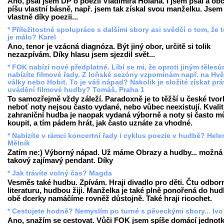
Ano, psal jsem DP o poezii Vladimíra Holana. I jsem psal a obč
píšu vlastní básně, např. jsem tak získal svou manželku. Jsem 
vlastně díky poezii...
* Příležitostné spolupráce s dalšími sbory asi svědčí o tom, že 
je málo? Karel
Ano, tenor je vzácná diagnóza. Být jiný obor, určitě si tolik
nezazpívám. Díky hlasu jsem sjezdil svět...
* FOK nabízí nové předplatné. Líbí se mi, že oproti jiným těles
nabízíte filmové řady. Z loňské sezóny vzpomínám např. na Hv
války nebo Hobit. To je váš nápad? Nakolik je složité získat pr
uvádění filmové hudby? Tomáš, Praha 1
To samozřejmě vždy záleží. Paradoxně je to těžší u české tvor
neboť noty nejsou často vydané, nebo vůbec neexistují. Kvalit
zahraniční hudba je naopak vydaná výborně a noty si často m
koupit, a tím pádem hrát, jak často uznáte za vhodné.
* Nabízíte v rámci koncertní řady i cyklus poezie v hudbě? Hele
Mělník
Zatím ne:) Výborný nápad. Už máme Obrazy a hudby... možná
takový zajímavý pendant. Díky
* Jak trávíte volný čas? Magda
Vesměs také hudbu. Zpívám. Hraji divadlo pro děti. Čtu odbo
literaturu, hudbou žiji. Manželka je také plně ponořená do hud
obě dcerky namáčíme rovněž důstojně. Také hraji ricochet.
* Cestujete hodně? Nemyslím po turné s pěveckými sbory... Ivo
Ano, snažím se cestovat. Vůči FOK jsem spíše domácí jednotk