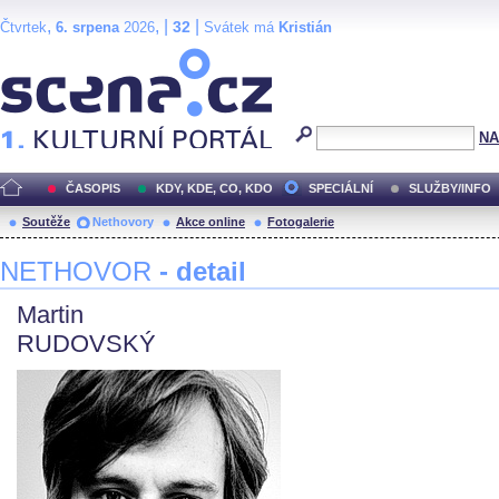
,
, |
|
32
Čtvrtek
6. srpena
2026
Svátek má
Kristián
Scéna.cz
NA
ČASOPIS
KDY, KDE, CO, KDO
SPECIÁLNÍ
SLUŽBY/INFO
Soutěže
Nethovory
Akce online
Fotogalerie
NETHOVOR
- detail
Martin
RUDOVSKÝ