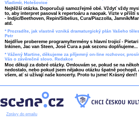
Vladimír, Holešovice
Nejtěžší otázka. Doporučuji samozřejmě obé. Vždyť vždy mys
to, aby interpret pasoval k repertoáru a naopak. Vizte v příští
- Indjic/Beethoven, Repin/Sibelius, Cura/Piazzolla, Jamník/Mar
atd.
* Prozradíte, jak vlastně vzniká dramaturgický plán Vašeho těle
Petr
Nejdříve probereme programy/termény s hlavní trojicí - Pietari
Inkinen, Jac van Steen, José Cura a pak sezonu doplňujeme...
* Vážený Martine, děkujeme za příjemný on-line rozhovor, pros
Vás o závěrečné slovo. Redakce
Moc děkuji za dobré otázky. Omlouvám se, pokud se na něko
nedostalo, nebo pokud jsem nějakou otázku špatně pochopil. A
všem, ať si užívají naše koncerty. Proto tu jsme! Krásný den!!
Zprávy do emailu