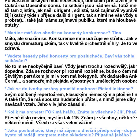
Po vlastech českých moc nebeseduji, domácím přístavem je m
Cukrárna Obecního domu. Ta setkání jsou nádherná. Totiž m
až tam zjistím, jak naši dirigenti, sólisté, také zajímavě vyprávě
žijí (každý týden přijede další dirigent, tak s nimi ne vše vždy 
probrat)... také jak máme zajímavé publiku, které má hloubavé
otázky.
* Martine máš čas chodit na koncerty konkurence? Tina
Málo, ale snažím se. Konkurence mne udržuje ve střehu. Jak 
smyslu dramaturgickém, tak v kvalitě orchestrální hry. Je to v
zdravé.
* Vedete besedy před koncerty pro posluchače. Baví vás tohle
setkávání?
No to mne neobyčejně baví. Vždy jsem trochu rozechvělý, jak 
dopadne. Zda se rozhovor přirozeně rozběhne, bude o čem ml
Skvělým parťákem je mi v tom má kolegyně, překladatelka Ani
Černá... a samozřejmě plejáda výsostných uměleckých osobno
* Jak se do tvorby sezóny promítá osobnost Pietari Inkinena?
Svým oblíbený repertoárem, klasickým německým a plošně fi
A také tím, že má spoustu hudebních přátel, s nimiž jsme dík
navázali vztah. Jeho vliv jeho zásadní.
* Kolik ma orchestr FOK má hráčů. Znáte je všechny? Jiří, Pha6
Přesné číslo nevím, myslím tak 115. Znám je všechny, některé 
některé méně. Všech si však velmi vážím!
* Jako posluchače, který má zájem o dnešní předprodej - dopor
byste mi raději interpreta nebo skladatele? Případně jakého?