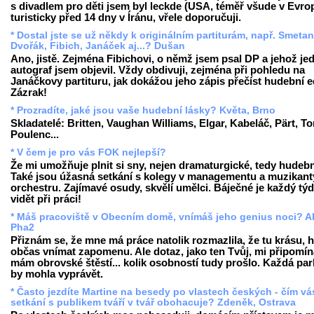
s divadlem pro děti jsem byl leckde (USA, téměř všude v Evrop
turisticky před 14 dny v Íránu, vřele doporučuji.
* Dostal jste se už někdy k originálním partiturám, např. Smetan
Dvořák, Fibich, Janáček aj...? Dušan
Ano, jistě. Zejména Fibichovi, o němž jsem psal DP a jehož je
autograf jsem objevil. Vždy obdivuji, zejména při pohledu na
Janáčkovy partituru, jak dokážou jeho zápis přečíst hudební ed
Zázrak!
* Prozradíte, jaké jsou vaše hudební lásky? Květa, Brno
Skladatelé: Britten, Vaughan Williams, Elgar, Kabeláč, Pärt, To
Poulenc...
* V čem je pro vás FOK nejlepší?
Že mi umožňuje plnit si sny, nejen dramaturgické, tedy hudební
Také jsou úžasná setkání s kolegy v managementu a muzikant
orchestru. Zajímavé osudy, skvělí umělci. Báječné je každý tý
vidět při práci!
* Máš pracoviště v Obecním domě, vnímáš jeho genius noci? A
Pha2
Přiznám se, že mne má práce natolik rozmazlila, že tu krásu, hi
občas vnímat zapomenu. Ale dotaz, jako ten Tvůj, mi připomín
mám obrovské štěstí... kolik osobností tudy prošlo. Každá par
by mohla vyprávět.
* Často jezdíte Martine na besedy po vlastech českých - čím vá
setkání s publikem tváří v tvář obohacuje? Zdeněk, Ostrava