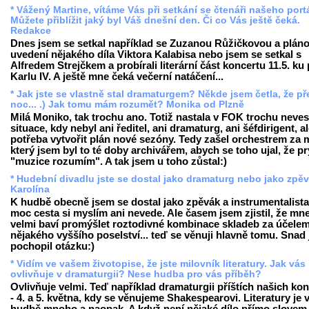
* Vážený Martine, vítáme Vás při setkání se čtenáři našeho port
Můžete přiblížit jaký byl Váš dnešní den. Či co Vás ještě čeká.
Redakce
Dnes jsem se setkal například se Zuzanou Růžičkovou a pláno
uvedení nějakého díla Viktora Kalabisa nebo jsem se setkal s
Alfredem Strejčkem a probírali literární část koncertu 11.5. ku
Karlu IV. A ještě mne čeká večerní natáčení...
* Jak jste se vlastně stal dramaturgem? Někde jsem četla, že př
noc... .) Jak tomu mám rozumět? Monika od Plzně
Milá Moniko, tak trochu ano. Totiž nastala v FOK trochu neves
situace, kdy nebyl ani ředitel, ani dramaturg, ani šéfdirigent, a
potřeba vytvořit plán nové sezóny. Tedy zašel orchestrem za 
který jsem byl to té doby archivářem, abych se toho ujal, že pr
"muzice rozumím". A tak jsem u toho zůstal:)
* Hudební divadlu jste se dostal jako dramaturg nebo jako zpě
Karolína
K hudbě obecně jsem se dostal jako zpěvák a instrumentalista,
moc cesta si myslím ani nevede. Ale časem jsem zjistil, že mn
velmi baví promýšlet roztodivné kombinace skladeb za účele
nějakého vyššího poselství... teď se věnuji hlavně tomu. Snad
pochopil otázku:)
* Vidím ve vašem životopise, že jste milovník literatury. Jak vás
ovlivňuje v dramaturgii? Nese hudba pro vás příběh?
Ovlivňuje velmi. Teď například dramaturgii příštích našich ko
- 4. a 5. května, kdy se věnujeme Shakespearovi. Literatury je 