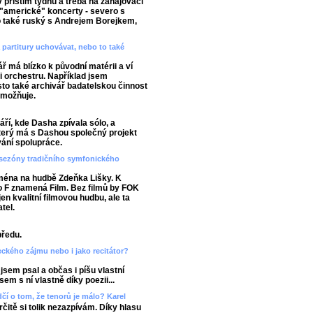
příštím týdnu a třeba na zahajovací
a "americké" koncerty - severo s
o také ruský s Andrejem Borejkem,
 partitury uchovávat, nebo to také
 má blízko k původní matérii a ví
ii orchestru. Například jsem
asto také archivář badatelskou činnost
umožňuje.
ří, kde Dasha zpívala sólo, a
terý má s Dashou společný projekt
ání spolupráce.
do sezóny tradičního symfonického
jména na hudbě Zdeňka Lišky. K
 F znamená Film. Bez filmů by FOK
en kvalitní filmovou hudbu, ale ta
tel.
předu.
deckého zájmu nebo i jako recitátor?
 jsem psal a občas i píšu vlastní
em s ní vlastně díky poezii...
dčí o tom, že tenorů je málo? Karel
rčitě si tolik nezazpívám. Díky hlasu