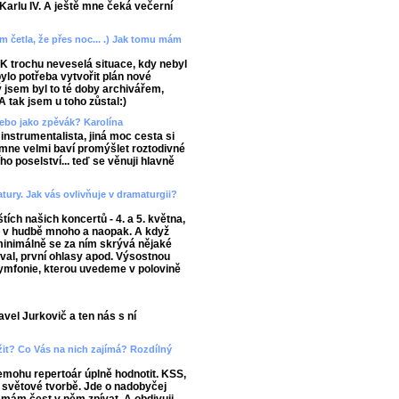
ě Karlu IV. A ještě mne čeká večerní
m četla, že přes noc... .) Jak tomu mám
FOK trochu neveselá situace, kdy nebyl
 bylo potřeba vytvořit plán nové
 jsem byl to té doby archivářem,
A tak jsem u toho zůstal:)
nebo jako zpěvák? Karolína
nstrumentalista, jiná moc cesta si
 mne velmi baví promýšlet roztodivné
 poselství... teď se věnuji hlavně
atury. Jak vás ovlivňuje v dramaturgii?
tích našich koncertů - 4. a 5. května,
e v hudbě mnoho a naopak. A když
minimálně se za ním skrývá nějaké
oval, první ohlasy apod. Výsostnou
symfonie, kterou uvedeme v polovině
vel Jurkovič a ten nás s ní
ížit? Co Vás na nich zajímá? Rozdílný
nemohu repertoár úplně hodnotit. KSS,
i světové tvorbě. Jde o nadobyčej