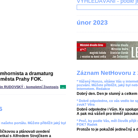
VYHLEDÁVÁNÍ - podle 
únor 2023
Záznam NetHovoru z 
umhornista a dramaturg
 města Prahy FOK.
* Vážený Honzo, vítáme Vás u internet
pozvání. Můžete přiblížit, jaký byl ne
tin RUDOVSKÝ - kompletní životopis
...
Internetem. Redakce
Dobrý den. Den je slunný a celkem r
* Dobré odpoledne, co vás vedlo ke 
zvuk? Věra
6
Dobré odpoledne i Vám. Ke spolupr
A pak má vášeň pro téměř jakoukol
* Proč, by podle Vás, měl člověk přij
 našeho portálu. Můžete přiblížit jaký byl
FOK? Radek
Protože to je pokaždé jedinečný a 
žičkovou a plánovali uvedení
setkal s Alfredem Strejčkem a