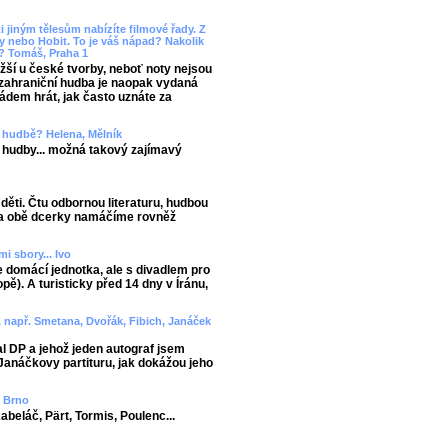
i jiným tělesům nabízíte filmové řady. Z
 nebo Hobit. To je váš nápad? Nakolik
y? Tomáš, Praha 1
žší u české tvorby, neboť noty nejsou
í zahraniční hudba je naopak vydaná
pádem hrát, jak často uznáte za
 v hudbě? Helena, Mělník
hudby... možná takový zajímavý
děti. Čtu odbornou literaturu, hudbou
y a obě dcerky namáčíme rovněž
i sbory... Ivo
 domácí jednotka, ale s divadlem pro
ě). A turisticky před 14 dny v Íránu,
m, např. Smetana, Dvořák, Fibich, Janáček
al DP a jehož jeden autograf jsem
 Janáčkovy partituru, jak dokážou jeho
, Brno
abeláč, Pärt, Tormis, Poulenc...