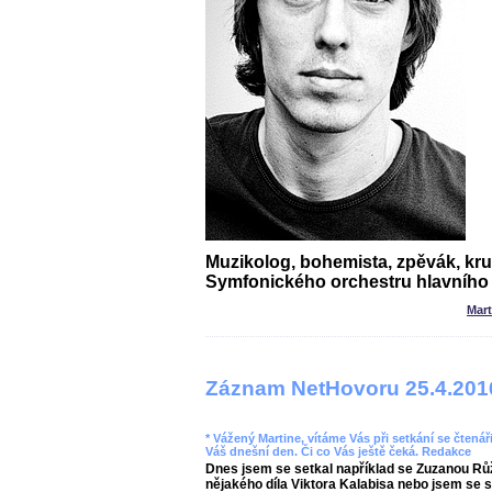
Muzikolog, bohemista, zpěvák, kr
Symfonického orchestru hlavního
Mar
Záznam NetHovoru 25.4.201
* Vážený Martine, vítáme Vás při setkání se čtenáři
Váš dnešní den. Či co Vás ještě čeká. Redakce
Dnes jsem se setkal například se Zuzanou Rů
nějakého díla Viktora Kalabisa nebo jsem se 