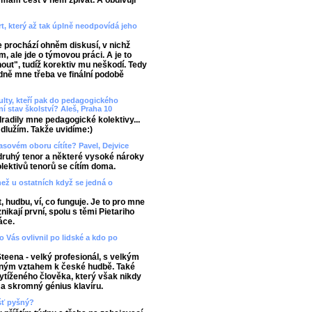
mám čest v něm zpívat. A obdivuji
t, který až tak úplně neodpovídá jeho
 prochází ohněm diskusí, v nichž
, ale jde o týmovou práci. A je to
out", tudíž korektiv mu neškodí. Tedy
dně mne třeba ve finální podobě
ulty, kteří pak do pedagogického
í stav školství? Aleš, Praha 10
Odradily mne pedagogické kolektivy...
dlužím. Takže uvidíme:)
lasovém oboru cítíte? Pavel, Dejvice
druhý tenor a některé vysoké nároky
lektivů tenorů se cítím doma.
než u ostatních když se jedná o
, hudbu, ví, co funguje. Je to pro mne
kají první, spolu s těmi Pietariho
áce.
 Vás ovlivnil po lidské a kdo po
Steena - velký profesionál, s velkým
erným vztahem k české hudbě. Také
ytíženého člověka, který však nikdy
ý a skromný génius klavíru.
ášť pyšný?