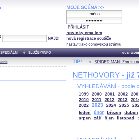
MOJE SCÉNA >>
a
PŘIHLÁSIT
novinky emailem
NAJDI
nová registrace
soutěže
nastavit jako domovskou stránku
SPECIÁLNÍ
SLUŽBY/INFO
quantcom
TIP!
SPIDER-MAN: Zbrusu no
lerie
NETHOVORY
- již
VYHLEDÁVÁNÍ - podle d
1999
2000
2001
2002
200
2010
2011
2012
2013
201
2023
2022
2024
2025
20
únor
leden
březen
duben
srpen
září
říjen
listopad