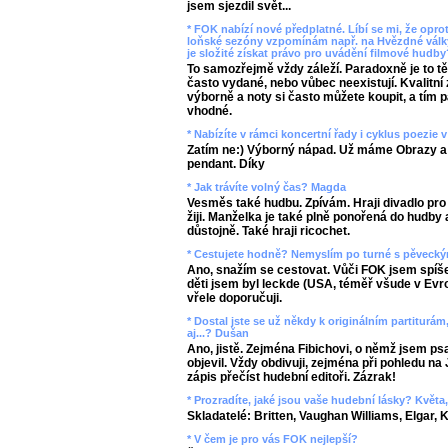
jsem sjezdil svět...
* FOK nabízí nové předplatné. Líbí se mi, že oprot
loňské sezóny vzpomínám např. na Hvězdné války
je složité získat právo pro uvádění filmové hudb
To samozřejmě vždy záleží. Paradoxně je to tě
často vydané, nebo vůbec neexistují. Kvalitn
výborně a noty si často můžete koupit, a tím 
vhodné.
* Nabízíte v rámci koncertní řady i cyklus poezie
Zatím ne:) Výborný nápad. Už máme Obrazy a 
pendant. Díky
* Jak trávíte volný čas? Magda
Vesměs také hudbu. Zpívám. Hraji divadlo pro 
žiji. Manželka je také plně ponořená do hudb
důstojně. Také hraji ricochet.
* Cestujete hodně? Nemyslím po turné s pěveckým
Ano, snažím se cestovat. Vůči FOK jsem spíše
děti jsem byl leckde (USA, téměř všude v Evrop
vřele doporučuji.
* Dostal jste se už někdy k originálním partiturá
aj...? Dušan
Ano, jistě. Zejména Fibichovi, o němž jsem ps
objevil. Vždy obdivuji, zejména při pohledu na
zápis přečíst hudební editoři. Zázrak!
* Prozradíte, jaké jsou vaše hudební lásky? Květa
Skladatelé: Britten, Vaughan Williams, Elgar, K
* V čem je pro vás FOK nejlepší?