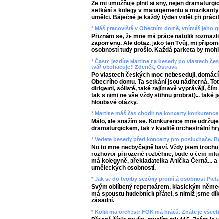
Že mi umožňuje plnit si sny, nejen dramaturgic
setkání s kolegy v managementu a muzikanty 
umělci. Báječné je každý týden vidět při práci!
* Máš pracoviště v Obecním domě, vnímáš jeho g
Přiznám se, že mne má práce natolik rozmazlila
zapomenu. Ale dotaz, jako ten Tvůj, mi připomí
osobností tudy prošlo. Každá parketa by mohl
* Často jezdíte Martine na besedy po vlastech čes
tvář obohacuje? Zdeněk, Ostrava
Po vlastech českých moc nebeseduji, domácí
Obecního domu. Ta setkání jsou nádherná. Toti
dirigenti, sólisté, také zajímavě vyprávějí, čím 
tak s nimi ne vše vždy stihnu probrat)... také
hloubavé otázky.
* Martine máš čas chodit na koncerty konkurence
Málo, ale snažím se. Konkurence mne udržuje
dramaturgickém, tak v kvalitě orchestrální hry
* Vedete besedy před koncerty pro posluchače. Ba
No to mne neobyčejně baví. Vždy jsem trochu 
rozhovor přirozeně rozběhne, bude o čem mlu
má kolegyně, překladatelka Anička Černá... 
uměleckých osobností.
* Jak se do tvorby sezóny promítá osobnost Pieta
Svým oblíbený repertoárem, klasickým němec
má spoustu hudebních přátel, s nimiž jsme dík
zásadní.
* Kolik ma orchestr FOK má hráčů. Znáte je všech