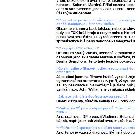
V této sezóně jsem pyšný na "Shakespeara" v 
koncert - Salonen, Martinů. Příští sezóna: ob
Jacem van Steenem, jiho s José Curou... neb
úžasným dirigentem.
* Pracovat na pozici archiváře znamená jen noty a
obnáší badatelskou činnost? Dušan
Občas to znamená badatelskou, neboť archivář
tedy, co FOK hrál, hraje a tedy mnoho o histor
publikoval sérii článku k výročí orchestru. Č
zprostředkovává nebo dokonce katalogizací 
* Co spojilo FOK a Dashu?
Oratorium Svatý Václav, uvedené v minulém zá
osobnost jeho skladatele Martina Kumžáka, k
Dasha Symphony. Je to tedy logické pokračov
* Co si myslíte o filmové hudbě, je to to pravé 
orchestru?
Já osobně jsem na filmové hudbě vyrostl, ze
symfonickému orchestru FOK patří, vždyť ono
asi ani neexistoval. Samozřejmě je třeba hrát j
vzniká, např. John Williams je vynikající sklada
* Jak moc plánujete dopředu novou sezonu?
Hlavní dirigenty, důležité sólisty tak 3 roky do
* Martine na VŠ jsi se zabýval poezií. Pouze z vě
Honza
Ano, psal jsem DP o poezii Vladimíra Holana. I
básně, např. jsem tak získal svou manželku. Js
* Příležitostné spolupráce s dalšími sbory asi svě
Ano, tenor je vzácná diagnóza. Být jiný obor, u