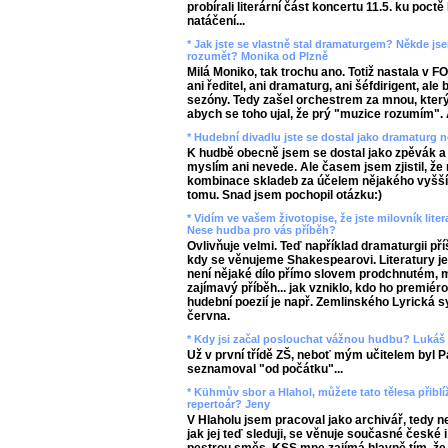
probírali literární část koncertu 11.5. ku poct
natáčení...
* Jak jste se vlastně stal dramaturgem? Někde jse
rozumět? Monika od Plzně
Milá Moniko, tak trochu ano. Totiž nastala v 
ani ředitel, ani dramaturg, ani šéfdirigent, ale
sezóny. Tedy zašel orchestrem za mnou, který
abych se toho ujal, že prý "muzice rozumím". 
* Hudební divadlu jste se dostal jako dramaturg 
K hudbě obecně jsem se dostal jako zpěvák a i
myslím ani nevede. Ale časem jsem zjistil, že
kombinace skladeb za účelem nějakého vyššího
tomu. Snad jsem pochopil otázku:)
* Vidím ve vašem životopise, že jste milovník liter
Nese hudba pro vás příběh?
Ovlivňuje velmi. Teď například dramaturgii příš
kdy se věnujeme Shakespearovi. Literatury j
není nějaké dílo přímo slovem prodchnutém, 
zajímavý příběh... jak vzniklo, kdo ho premiér
hudební poezií je např. Zemlinského Lyrická 
června.
* Kdy jsi začal poslouchat vážnou hudbu? Lukáš
Už v první třídě ZŠ, neboť mým učitelem byl Pa
seznamoval "od počátku"...
* Kühmův sbor a Hlahol, můžete tato tělesa přibl
repertoár? Jeny
V Hlaholu jsem pracoval jako archivář, tedy 
jak jej teď sleduji, se věnuje současné české 