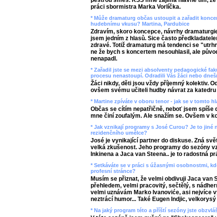
pestrou směs. KSS mne zajímá hlavně tím, že 
práci sbormistra Marka Vorlíčka.
* Může dramaturg občas ustoupit a zařadit koncer
hudebnímu vkusu? Martina, Pardubice
Zdravím, skoro koncepce, návrhy dramaturgie
jsem jedním z hlasů. Sice často předkladatelem
zdravé. Totiž dramaturg má tendenci se "utrhn
ne že bych s koncertem nesouhlasil, ale půvo
nenapadl.
* Zařadil jste se mezi absolventy pedagogické fak
procesu nenastoupí. Odradili Vás žáci nebo dnešn
Žáci nikdy, děti jsou vždy příjemný kolektiv. 
ovšem svému učiteli hudby návrat za katedru 
* Martine zpíváte v oboru tenor - jak se v tomto h
Občas se cítím nepatřičně, neboť jsem spíše 
mne činí zoufalým. Ale snažím se. Ovšem v ko
* Jak vznikají programy s José Curou? Je to jiné 
rezidenčního umělce?
José je vynikající partner do diskuse. Zná svět
velká zkušenost. Jeho programy do sezóny vzni
Inkinena a Jaca van Steena.. je to radostná pr
* Setkáváte se v práci s úžasnými osobnostmi, kdo
profesní stránce?
Musím se přiznat, že velmi obdivuji Jaca van 
přehledem, velmi pracovitý, sečtělý, s nádh
velmi uznávám Marko Ivanoviće, asi nejvíce v
neztrácí humor... Také Eugen Indjic, velkorys
* Na jaký program této a příští sezóny jste obzvl