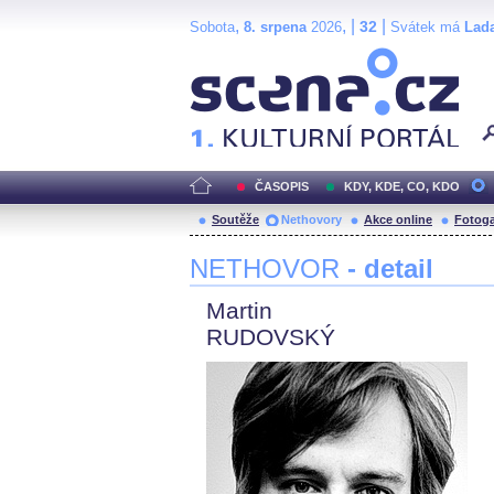
,
, |
|
32
Sobota
8. srpena
2026
Svátek má
Lad
Scéna.cz
ČASOPIS
KDY, KDE, CO, KDO
Soutěže
Nethovory
Akce online
Fotoga
NETHOVOR
- detail
Martin
RUDOVSKÝ