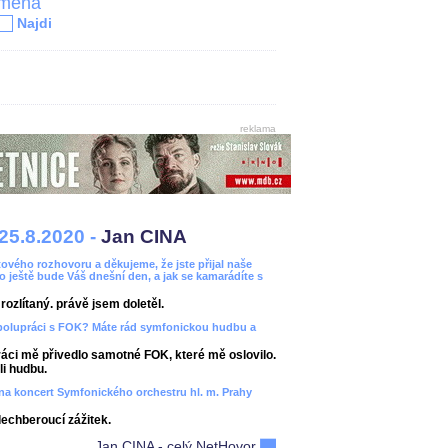
jména
Najdi
reklama
25.8.2020 -
Jan CINA
ového rozhovoru a děkujeme, že jste přijal naše
bo ještě bude Váš dnešní den, a jak se kamarádíte s
ozlítaný. právě jsem doletěl.
spolupráci s FOK? Máte rád symfonickou hudbu a
áci mě přivedlo samotné FOK, které mě oslovilo.
i hudbu.
ít na koncert Symfonického orchestru hl. m. Prahy
dechberoucí zážitek.
Jan CINA - celý NetHovor