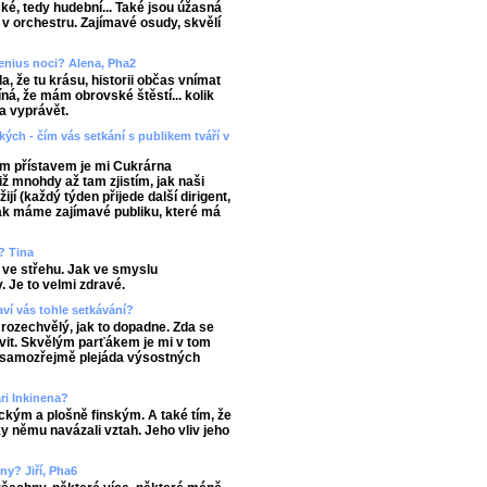
ké, tedy hudební... Také jsou úžasná
v orchestru. Zajímavé osudy, skvělí
enius noci? Alena, Pha2
, že tu krásu, historii občas vnímat
ná, že mám obrovské štěstí... kolik
a vyprávět.
kých - čím vás setkání s publikem tváří v
m přístavem je mi Cukrárna
ž mnohdy až tam zjistím, jak naši
žijí (každý týden přijede další dirigent,
 jak máme zajímavé publiku, které má
? Tina
 ve střehu. Jak ve smyslu
. Je to velmi zdravé.
ví vás tohle setkávání?
rozechvělý, jak to dopadne. Zda se
vit. Skvělým parťákem je mi v tom
a samozřejmě plejáda výsostných
ri Inkinena?
kým a plošně finským. A také tím, že
y němu navázali vztah. Jeho vliv jeho
ny? Jiří, Pha6