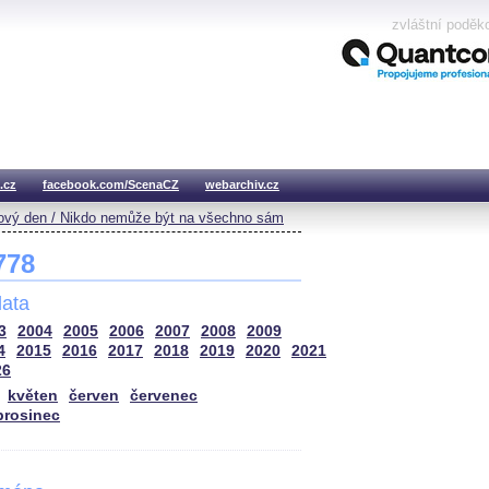
zvláštní poděk
.cz
facebook.com/ScenaCZ
webarchiv.cz
vý den / Nikdo nemůže být na všechno sám
 778
ata
3
2004
2005
2006
2007
2008
2009
4
2015
2016
2017
2018
2019
2020
2021
26
květen
červen
červenec
prosinec