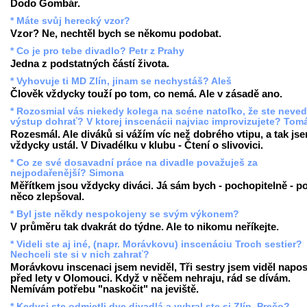
Dodo Gombár.
* Máte svůj herecký vzor?
Vzor? Ne, nechtěl bych se někomu podobat.
* Co je pro tebe divadlo? Petr z Prahy
Jedna z podstatných částí života.
* Vyhovuje ti MD Zlín, jinam se nechystáš? Aleš
Člověk vždycky touží po tom, co nemá. Ale v zásadě ano.
* Rozosmial vás niekedy kolega na scéne natoľko, že ste neved
výstup dohrať? V ktorej inscenácii najviac improvizujete? Tom
Rozesmál. Ale diváků si vážím víc než dobrého vtipu, a tak js
vždycky ustál. V Divadélku v klubu - Čtení o slivovici.
* Co ze své dosavadní práce na divadle považuješ za
nejpodařenější? Simona
Měřítkem jsou vždycky diváci. Já sám bych - pochopitelně - p
něco zlepšoval.
* Byl jste někdy nespokojeny se svým výkonem?
V průměru tak dvakrát do týdne. Ale to nikomu neříkejte.
* Videli ste aj iné, (napr. Morávkovu) inscenáciu Troch sestier?
Nechceli ste si v nich zahrať?
Morávkovu inscenaci jsem neviděl, Tři sestry jsem viděl napo
před lety v Olomouci. Když v něčem nehraju, rád se dívám.
Nemívám potřebu "naskočit" na jeviště.
* Kedysi ste odmietli dve divadlá a vybral ste si Zlín. Prečo?