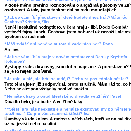
V době mého prvního rozhodování o angažmá působily ve Zlí
osobnosti. A taky jsem tenkrát dal na radu moudřejších.
* Jak se vám líbí představení,které budete dnes hrát?Máte rád
Čechova?Kristina,Zlín
Není-li neslušné hodnotit to, v čem hraju - líbí. Dodo Gombár
vystavěl fajný kúsek. Čechova jsem bohužel už nezažil, ale asi
bychom se rádi měli.
* Máš zvlášť oblíbeného autora divadelních her? Dana
Ani ne.
* Jak se vám líbí a hraje v novém predstavení Deníky Kryštofa
Kolumba?
Výstupy krále a královny jsou dobře napsané. A představení? 
že je to nejen podívaná.
* Je role, v níž jste hrál nejraději? Třeba za posledních pět let?
Toto téma jsem již zodpovídal, proto stručně. Mám rád to, co h
Nebo se alespoň vždycky poctivě snažím.
* Nemáte obavy o osud Městského divadla ve Zlíně? Pavel
Divadlo bylo, je a bude. A ve Zlíně taky.
* "Štěstí pro nás neexistuje a nemůže existovat, my po něm je
toužíme..." Co pro vás znamená štěstí? Iva
Úsměvy všude kolem. A radost v očích těch, kteří se na mě díva
už na jevišti nebo na ulici.