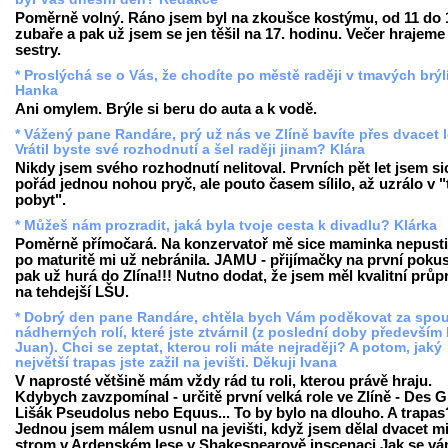
Poměrně volný. Ráno jsem byl na zkoušce kostýmu, od 11 do 
zubaře a pak už jsem se jen těšil na 17. hodinu. Večer hrajeme 
sestry.
* Proslýchá se o Vás, že chodíte po městě raději v tmavých brýlí
Hanka
Ani omylem. Brýle si beru do auta a k vodě.
* Vážený pane Randáre, prý už nás ve Zlíně bavíte přes dvacet 
Vrátil byste své rozhodnutí a šel raději jinam? Klára
Nikdy jsem svého rozhodnutí nelitoval. Prvních pět let jsem si
pořád jednou nohou pryč, ale pouto časem sílilo, až uzrálo v "
pobyt".
* Můžeš nám prozradit, jaká byla tvoje cesta k divadlu? Klárka
Poměrně přímočará. Na konzervatoř mě sice maminka nepustil
po maturitě mi už nebránila. JAMU - přijímačky na první pokus
pak už hurá do Zlína!!! Nutno dodat, že jsem měl kvalitní průp
na tehdejší LŠU.
* Dobrý den pane Randáre, chtěla bych Vám poděkovat za spo
nádherných rolí, které jste ztvárnil (z poslední doby především
Juan). Chci se zeptat, kterou roli máte nejraději? A potom, jaký
největší trapas jste zažil na jevišti. Děkuji Ivana
V naprosté většině mám vždy rád tu roli, kterou právě hraju.
Kdybych zavzpomínal - určitě první velká role ve Zlíně - Des G
Lišák Pseudolus nebo Equus... To by bylo na dlouho. A trapas
Jednou jsem málem usnul na jevišti, když jsem dělal dvacet m
strom v Ardenském lese v Shakespearově inscenaci Jak se vám