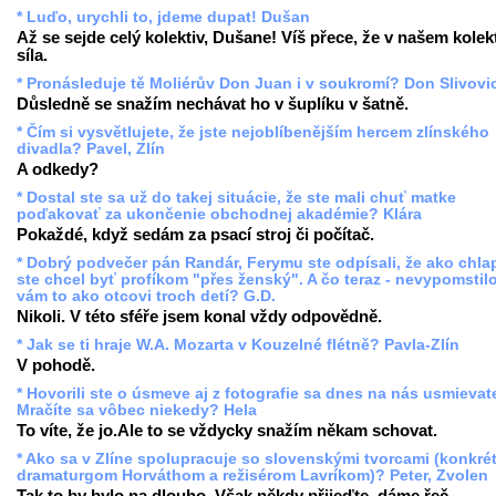
* Luďo, urychli to, jdeme dupat! Dušan
Až se sejde celý kolektiv, Dušane! Víš přece, že v našem kolekt
síla.
* Pronásleduje tě Moliérův Don Juan i v soukromí? Don Slivovi
Důsledně se snažím nechávat ho v šuplíku v šatně.
* Čím si vysvětlujete, že jste nejoblíbenějším hercem zlínského
divadla? Pavel, Zlín
A odkedy?
* Dostal ste sa už do takej situácie, že ste mali chuť matke
poďakovať za ukončenie obchodnej akadémie? Klára
Pokaždé, když sedám za psací stroj či počítač.
* Dobrý podvečer pán Randár, Ferymu ste odpísali, že ako chla
ste chcel byť profíkom "přes ženský". A čo teraz - nevypomstil
vám to ako otcovi troch detí? G.D.
Nikoli. V této sféře jsem konal vždy odpovědně.
* Jak se ti hraje W.A. Mozarta v Kouzelné flétně? Pavla-Zlín
V pohodě.
* Hovorili ste o úsmeve aj z fotografie sa dnes na nás usmievate
Mračíte sa vôbec niekedy? Hela
To víte, že jo.Ale to se vždycky snažím někam schovat.
* Ako sa v Zlíne spolupracuje so slovenskými tvorcami (konkré
dramaturgom Horváthom a režisérom Lavríkom)? Peter, Zvolen
Tak to by bylo na dlouho. Však někdy přijeďte, dáme řeč.