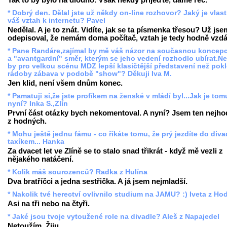
* Dobrý den. Dělal jste už někdy on-line rozhovor? Jaký je vlas
váš vztah k internetu? Pavel
Nedělal. A je to znát. Vidíte, jak se ta písmenka třesou? Už jse
odepisoval, že nemám doma počítač, vztah je tedy hodně vzdá
* Pane Randáre,zajímal by mě váš názor na současnou koncep
a "avantgardní" směr, kterým se jeho vedení rozhodlo ubírat.N
by pro velkou scénu MDZ lepší klasičtější představení než pokl
rádoby zábava v podobě "show"? Děkuji Iva M.
Jen klid, není všem dnům konec.
* Pamatuji si,že jste profíkem na ženské v mládí byl...Jak je tom
nyní? Inka S.,Zlín
První část otázky bych nekomentoval. A nyní? Jsem ten nejho
z hodných.
* Mohu ještě jednu fámu - co říkáte tomu, že prý jezdíte do diva
taxíkem... Hanka
Za dvacet let ve Zlíně se to stalo snad třikrát - když mě vezli z
nějakého natáčení.
* Kolik máš sourozenců? Radka z Hulína
Dva bratříčci a jedna sestřička. A já jsem nejmladší.
* Nakolik tvé herectví ovlivnilo studium na JAMU? :) Iveta z Ho
Asi na tři nebo na čtyři.
* Jaké jsou tvoje vytoužené role na divadle? Aleš z Napajedel
Netoužím. Žiju.