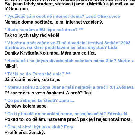
Byl jsem tehdy student, statovali jsme u Mrštíků a já měl za s
těžkou noc.
* Využíváš sám osobně internet doma? Leoš-Otrokovice
Nemaje doma počítače, je mi internet vzdálený.
* Bude hercům v EU lépe než dnes? ***
Tak to bych taky rád věděl
* V květnu opět začne ve Zlíně divadelní festival Setkání 2003
Stretnutie, na které představení se letos chystáš? Lída
Deníky Kryštofa Kolumba. Mám tam co říct.
* Hostuješ i na jiných divadelních scénách mimo Zlín? Martin z
Nikoli.
* Těšíš se do Evropské unie? ***
Já přesně nevím, kde to je.
* Kterou scénu z Dona Juana máš nejraděj a proč? :0) Zvědavá
Přirozeně tu s vesničankami. A proč? Tak.
* Co potřebuješ ke štěstí? Jana L.
Úsměvy kolem sebe.
* Co ti připadá na povolání herce, nejzajímavější? Zdenka N.
Pokud to, co dělám, nazveme prací, pak její nejednotvárnost.
* Čím jsi chtěl být jako kluk? Fery
Profík přes ženský.