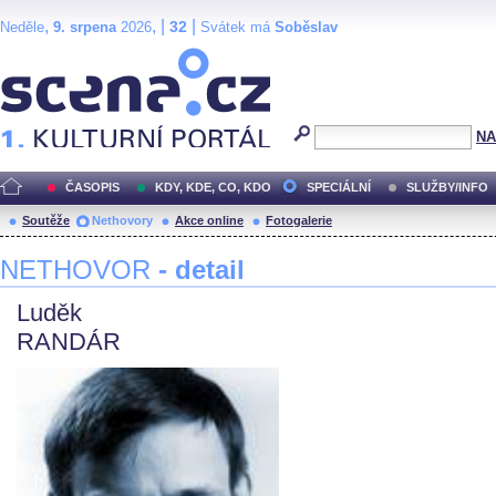
,
, |
|
32
Neděle
9. srpena
2026
Svátek má
Soběslav
Scéna.cz
NA
ČASOPIS
KDY, KDE, CO, KDO
SPECIÁLNÍ
SLUŽBY/INFO
Soutěže
Nethovory
Akce online
Fotogalerie
NETHOVOR
- detail
Luděk
RANDÁR