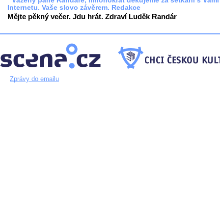
* Vážený pane Randáre, mnohokrát děkujeme za setkání s Vámi
Internetu. Vaše slovo závěrem. Redakce
Mějte pěkný večer. Jdu hrát. Zdraví Luděk Randár
Zprávy do emailu