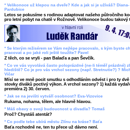
* Velikonoce už klepou na dveře? Kde a jak si je užíváš? Diana-
Pardubice
Letos se pokusíme s rodinou adaptovat našeho půlročního k
pro letní pobyt na chatě v Rožnově. Velikonoce budou takový t
* Se kterým režisérem se Vám nejlépe pracovalo, s kým byste ch
pracovat a po jaké roli ještě toužíte? Pavel
Z těch, co se vryli - pan Balaďa a pan Ševčík.
* Co ve vás vyvolává často poloprázdné (ne-li téměř prázdné) z
hlediště? Co je pro vás vrchol sezony (např. Stretnutie?) ? Mic
Vičar
Mísí se ve mně pocit smutku s odhodláním odvést i pro ty dvě
stovky diváků poctivý výkon. A vrchol sezony? 1) každá vyda
premiéra 2) 30. červen.
* Jak se na jevišti vytváří osobnost? Eva-Vizovice
Rukama, nohama, tělem, ale hlavně hlavou.
* Máš obavy o svoji budoucnost u divadla? Tomaš
Proč? Chystáš atentát?
* Co podle tebe ubírá městu Zlínu na kráse? Baťa
Baťa rozhodně ne, ten tu přece už dávno není.