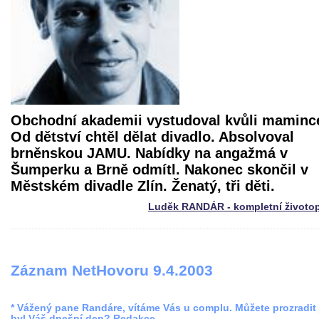
Obchodní akademii vystudoval kvůli maminc
Od dětství chtěl dělat divadlo. Absolvoval
brněnskou JAMU. Nabídky na angažmá v
Šumperku a Brně odmítl. Nakonec skončil v
Městském divadle Zlín. Ženatý, tři děti.
Luděk RANDÁR - kompletní životop
Záznam NetHovoru 9.4.2003
* Vážený pane Randáre, vítáme Vás u complu. Můžete prozradit 
byl Váš dnešní den? Redakce