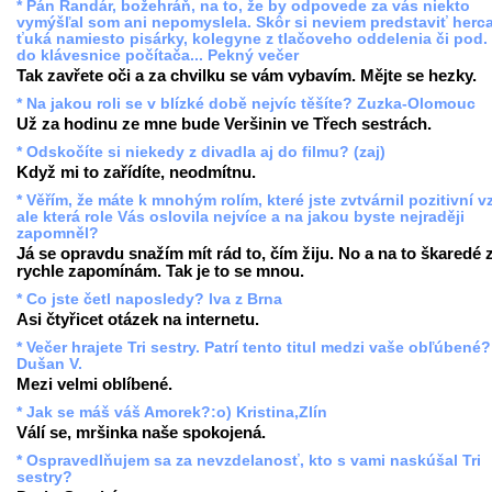
* Pán Randár, božehráň, na to, že by odpovede za vás niekto
vymýšľal som ani nepomyslela. Skôr si neviem predstaviť herc
ťuká namiesto pisárky, kolegyne z tlačoveho oddelenia či pod.
do klávesnice počítača... Pekný večer
Tak zavřete oči a za chvilku se vám vybavím. Mějte se hezky.
* Na jakou roli se v blízké době nejvíc těšíte? Zuzka-Olomouc
Už za hodinu ze mne bude Veršinin ve Třech sestrách.
* Odskočíte si niekedy z divadla aj do filmu? (zaj)
Když mi to zařídíte, neodmítnu.
* Věřím, že máte k mnohým rolím, které jste zvtvárnil pozitivní v
ale která role Vás oslovila nejvíce a na jakou byste nejraději
zapomněl?
Já se opravdu snažím mít rád to, čím žiju. No a na to škaredé 
rychle zapomínám. Tak je to se mnou.
* Co jste četl naposledy? Iva z Brna
Asi čtyřicet otázek na internetu.
* Večer hrajete Tri sestry. Patrí tento titul medzi vaše obľúbené?
Dušan V.
Mezi velmi oblíbené.
* Jak se máš váš Amorek?:o) Kristina,Zlín
Válí se, mršinka naše spokojená.
* Ospravedlňujem sa za nevzdelanosť, kto s vami naskúšal Tri
sestry?