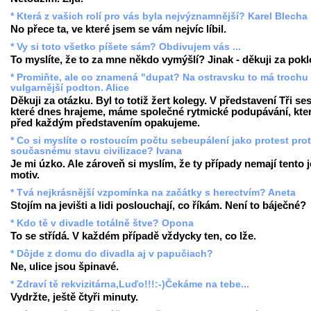
* Která z vašich rolí pro vás byla nejvýznamnější? Karel Blecha
No přece ta, ve které jsem se vám nejvíc líbil.
* Vy si toto všetko píšete sám? Obdivujem vás ...
To myslíte, že to za mne někdo vymýšlí? Jinak - děkuji za pok
* Promiňte, ale co znamená "dupat? Na ostravsku to má trochu
vulgarnější podton. Alice
Děkuji za otázku. Byl to totiž žert kolegy. V představení Tři ses
které dnes hrajeme, máme společné rytmické podupávání, kter
před každým představením opakujeme.
* Co si myslíte o rostoucím počtu sebeupálení jako protest prot
současnému stavu civilizace? Ivana
Je mi úzko. Ale zároveň si myslím, že ty případy nemají tento 
motiv.
* Tvá nejkrásnější vzpomínka na začátky s herectvím? Aneta
Stojím na jevišti a lidi poslouchají, co říkám. Není to báječné?
* Kdo tě v divadle totálně štve? Opona
To se střídá. V každém případě vždycky ten, co lže.
* Dôjde z domu do divadla aj v papučiach?
Ne, ulice jsou špinavé.
* Zdraví tě rekvizitárna,Luďo!!!:-)Čekáme na tebe...
Vydržte, ještě čtyři minuty.