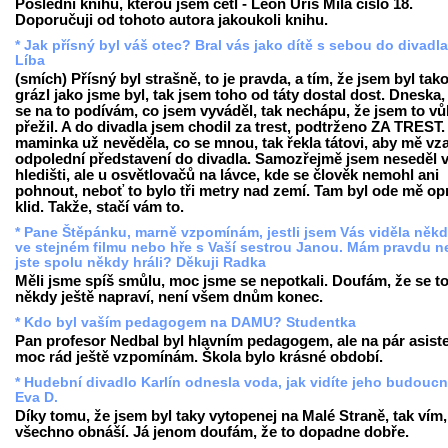
Poslední knihu, kterou jsem četl - Leon Uris Milá číslo 18.
Doporučuji od tohoto autora jakoukoli knihu.
* Jak přísný byl váš otec? Bral vás jako dítě s sebou do divadl
Líba
(smích) Přísný byl strašně, to je pravda, a tím, že jsem byl tak
grázl jako jsme byl, tak jsem toho od táty dostal dost. Dneska,
se na to podívám, co jsem vyváděl, tak nechápu, že jsem to v
přežil. A do divadla jsem chodil za trest, podtrženo ZA TREST
maminka už nevěděla, co se mnou, tak řekla tátovi, aby mě vza
odpolední představení do divadla. Samozřejmě jsem neseděl 
hledišti, ale u osvětlovačů na lávce, kde se člověk nemohl ani
pohnout, neboť to bylo tři metry nad zemí. Tam byl ode mě o
klid. Takže, stačí vám to.
* Pane Štěpánku, marně vzpomínám, jestli jsem Vás viděla někd
ve stejném filmu nebo hře s Vaší sestrou Janou. Mám pravdu 
jste spolu někdy hráli? Děkuji Radka
Měli jsme spíš smůlu, moc jsme se nepotkali. Doufám, že se t
někdy ještě napraví, není všem dnům konec.
* Kdo byl vaším pedagogem na DAMU? Studentka
Pan profesor Nedbal byl hlavním pedagogem, ale na pár asist
moc rád ještě vzpomínám. Škola bylo krásné období.
* Hudební divadlo Karlín odnesla voda, jak vidíte jeho budouc
Eva D.
Díky tomu, že jsem byl taky vytopenej na Malé Straně, tak vím,
všechno obnáší. Já jenom doufám, že to dopadne dobře.