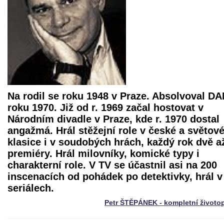
Na rodil se roku 1948 v Praze. Absolvoval D
roku 1970. Již od r. 1969 začal hostovat v
Národním divadle v Praze, kde r. 1970 dostal
angažmá. Hrál stěžejní role v české a světov
klasice i v soudobých hrách, každý rok dvě až
premiéry. Hrál milovníky, komické typy i
charakterní role. V TV se účastnil asi na 200
inscenacích od pohádek po detektivky, hrál v
seriálech.
Petr ŠTĚPÁNEK - kompletní životo