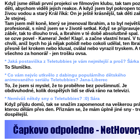
Když jsme dělali první projekci ve filmovým klubu, tak tam poz
děti, abychom viděli jejich reakce. A když jsem byl pokropen t
živou vodou a starý Král říká: On je ještě krásnější, tak děti za
Je stejnej.
Tam jsem měl koně, který se jmenoval Ibrahim, a to byl největš
profesionál, s nímž jsem se v životě setkal. Když se připravuje
záběr, tak to dlouho trvá, a Ibrahim v té době absolutbně spal.
se ozve povel - Kamera! Jede! Klap!. a začne vlastní hraní. V t
chvíli, aniž bych ho já nějak pobídl nebo cokoli udělal, ten Ibr
přesně šel krokem nebo klusal, cválal nebo vyrazil tryskem. A 
všechno za honorář - jen trošku ovsa.
* Jaká postavička z Teletubbies je vám nejmilejší a proč? Šárka
To Sluníčko.
* Co vám nejvíc utkvělo z dabingu populárního dětského
animovaného seriálu Teletubbies? Jana-Liberec
To, že jsem si myslel, že to proběhne bez povšimnutí. Je
obdivuhodné, kolik dospělých lidí se dívá ráno na televizi.
* Nemíváš někdy sny o Teletubbies? :0) Sára
Když přijdu domů, tak se snažím zapomenout na veškerou prá
kterou dělám přes den. Přiznám se, že mám úplně jiné sny - t
dospělejší.