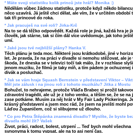
* Máte svoji statistiku kolik princů jste hrál? Monika :)
Nědělám vůbec žádnou statistiku, protože když někdo bilancuj
něco uzavírá. Já ještě chci dělat, ale vím, že v určitém období 
tak tři princové do roka.
* Jak pracuješ na své roli? Jirka-Krč
Na to se dá těžko odpovědět. Každá role je jiná, každá hra je ji
člověk, jak stárne, tak si čím dál více uvědomuje, jak toho ješt
umí.
* Jaké jsou tvé nejbližší plány? Hanka V.
Těch plánu je teda moc. Některé jsou krátkodobé, jiné v horiz
let. Je pravda, že na práci v divadle si nemohu stěžovat, ale je
škoda, že dneska se v televizi točí tak málo, že v rozhlase slyš
jenom muziku, že filmů je taky míň, a tím pádem je ochuzenej 
divák a posluchač.
* Jak se vám hraje Squash Bernstein v představení Viktor – Vikt
Měl jste zálusk i na jinou roli z tohoto muzikálu? Jitka z Mostu
Bohužel, to nehrajeme, protože Vláďa Brabec si prožil takovo
zdravotní tragédii, ale už je z toho venku, a těším se, že se na j
zase potkáme. Musím za něj hrát v My Fair Lady Pickeringa. Je
krásný představení a jsem moc rád, že jsem na jevišti mohl po
Láďou Županičem, což si slibujeme už dlouho.
* Co pro Petra Štěpánka znamená divadlo? Myslíte, že byste be
divadla mohl žít? Vašek
Život, práci, radost, bolest, utrpení ... Teď bych mohl všechna
synonyma k tomu vypsat, ale na to asi není čas.