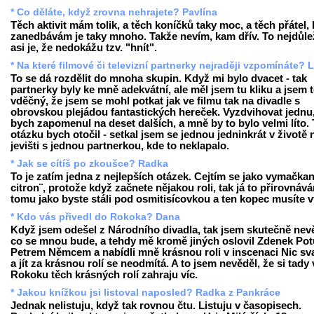
* Co děláte, když zrovna nehrajete? Pavlína
Těch aktivit mám tolik, a těch koníčků taky moc, a těch přátel, 
zanedbávám je taky mnoho. Takže nevím, kam dřív. To nejdůlež
asi je, že nedokážu tzv. "hnít".
* Na které filmové či televizní partnerky nejraději vzpomínáte? 
To se dá rozdělit do mnoha skupin. Když mi bylo dvacet - tak
partnerky byly ke mně adekvátní, ale měl jsem tu kliku a jsem
vděčný, že jsem se mohl potkat jak ve filmu tak na divadle s
obrovskou plejádou fantastických hereček. Vyzdvihovat jednu,
bych zapomenul na deset dalších, a mně by to bylo velmi líto.
otázku bych otočil - setkal jsem se jednou jedninkrát v životě 
jevišti s jednou partnerkou, kde to neklapalo.
* Jak se cítíš po zkoušce? Radka
To je zatím jedna z nejlepších otázek. Cejtím se jako vymačkan
citron¨, protože když začnete nějakou roli, tak já to přirovnáv
tomu jako byste stáli pod osmitisícovkou a ten kopec musíte v
* Kdo vás přivedl do Rokoka? Dana
Když jsem odešel z Národního divadla, tak jsem skutečně nev
co se mnou bude, a tehdy mě kromě jiných oslovil Zdenek Potu
Petrem Němcem a nabídli mně krásnou roli v inscenaci Nic sv
a jít za krásnou rolí se neodmítá. A to jsem nevěděl, že si tady 
Rokoku těch krásných rolí zahraju víc.
* Jakou knížkou jsi listoval naposled? Radka z Pankráce
Jednak nelistuju, když tak rovnou čtu. Listuju v časopisech.