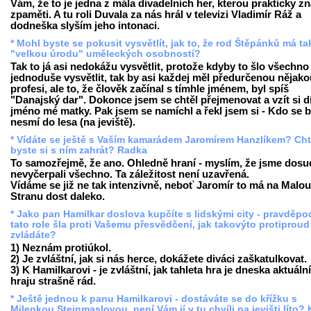
Vám, že to je jedna z mála divadelních her, kterou prakticky z
zpaměti. A tu roli Duvala za nás hrál v televizi Vladimír Ráž a
dodneška slyším jeho intonaci.
* Mohl byste se pokusit vysvětlít, jak to, že rod Štěpánků má t
"velkou úrodu" uměleckých osobností?
Tak to já asi nedokážu vysvětlit, protože kdyby to šlo všechno
jednoduše vysvětlit, tak by asi každej měl předurčenou nějako
profesi, ale to, že člověk začínal s tímhle jménem, byl spíš
"Danajský dar". Dokonce jsem se chtěl přejmenovat a vzít si d
jméno mé matky. Pak jsem se namíchl a řekl jsem si - Kdo se b
nesmí do lesa (na jeviště).
* Vídáte se ještě s Vaším kamarádem Jaromírem Hanzlíkem? Cht
byste si s ním zahrát? Radka
To samozřejmě, že ano. Ohledně hraní - myslím, že jsme dosu
nevyčerpali všechno. Ta záležitost není uzavřená.
Vídáme se již ne tak intenzivně, neboť Jaromír to má na Malou
Stranu dost daleko.
* Jako pan Hamilkar doslova kupčíte s lidskými city - pravděp
tato role šla proti Vašemu přesvědčení, jak takovýto protiproud
zvládáte?
1) Neznám protiúkol.
2) Je zvláštní, jak si nás herce, dokážete diváci zaškatulkovat.
3) K Hamilkarovi - je zvláštní, jak tahleta hra je dneska aktuální,
hraju strašně rád.
* Ještě jednou k panu Hamilkarovi - dostáváte se do křížku s
Milenkou Steinmaslovou, není Vám jí v tu chvíli na jevišti líto? 