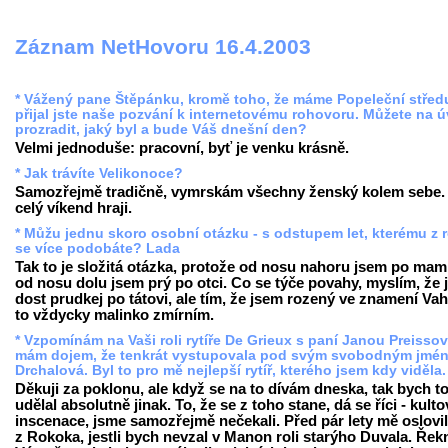
Záznam NetHovoru 16.4.2003
* Vážený pane Štěpánku, kromě toho, že máme Popeleční střed
přijal jste naše pozvání k internetovému rohovoru. Můžete na 
prozradit, jaký byl a bude Váš dnešní den?
Velmi jednoduše: pracovní, byť je venku krásně.
* Jak trávíte Velikonoce?
Samozřejmě tradičně, vymrskám všechny ženský kolem sebe.
celý víkend hraji.
* Můžu jednu skoro osobní otázku - s odstupem let, kterému z 
se více podobáte? Lada
Tak to je složitá otázka, protože od nosu nahoru jsem po mam
od nosu dolu jsem prý po otci. Co se týče povahy, myslím, že
dost prudkej po tátovi, ale tím, že jsem rozený ve znamení Vah
to vždycky malinko zmírním.
* Vzpomínám na Vaši roli rytíře De Grieux s paní Janou Preisso
mám dojem, že tenkrát vystupovala pod svým svobodným jmé
Drchalová. Byl to pro mě nejlepší rytíř, kterého jsem kdy viděla
Děkuji za poklonu, ale když se na to dívám dneska, tak bych t
udělal absolutně jinak. To, že se z toho stane, dá se říci - kulto
inscenace, jsme samozřejmě nečekali. Před pár lety mě oslovil
z Rokoka, jestli bych nevzal v Manon roli starýho Duvala. Řek