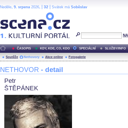
,
, |
|
32
Neděle
9. srpena
2026
Svátek má
Soběslav
Scéna.cz
NA
ČASOPIS
KDY, KDE, CO, KDO
SPECIÁLNÍ
SLUŽBY/INFO
Soutěže
Nethovory
Akce online
Fotogalerie
NETHOVOR
- detail
Petr
ŠTĚPÁNEK