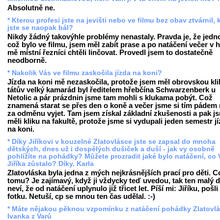
Absolutně ne.
* Kterou profesi jste na jevišti nebo ve filmu bez obav ztvárnil, 
jste se naopak bál?
Nikdy žádný takovýhle problémy nenastaly. Pravda je, že jedn
což bylo ve filmu, jsem měl zabít prase a po natáčení večer v 
mě místní řezníci chtěli linčovat. Provedl jsem to dostatečně
neodborně.
* Nakolik Vás ve filmu zaskočila jízda na koni?
Jízda na koni mě nezaskočila, protože jsem měl obrovskou kli
tátův velký kamarád byl ředitelem hřebčína Schwarzenberk u
Netolic a pár prázdnin jsme tam mohli s klukama pobýt. Což
znamená starat se přes den o koně a večer jsme si tím pádem
za odměnu vyjet. Tam jsem získal základní zkušenosti a pak j
měli kliku na fakultě, protože jsme si vydupali jeden semestr j
na koni.
* Díky Jiříkovi v kouzelné Zlatovlásce jste se zapsal do mnoha
dětských, dnes už i dospělých dušiček a duší - jak vy osobně
pohlížíte na pohádky? Můžete prozradit jaké bylo natáčení, co
Jiříka zůstalo? Díky. Karla
Zlatovláska byla jedna z mých nejkrásnějších prací pro děti. C
tomu? Je zajímavý, když ji vždycky teď uvedou, tak ten malý d
neví, že od natáčení uplynulo již třicet let. Píší mi: Jiříku, pošli
fotku. Netuší, cp se mnou ten čas udělal. :-)
* Máte nějakou pěknou vzpomínku z natáčení pohádky Zlatovl
Ivanka z Varů