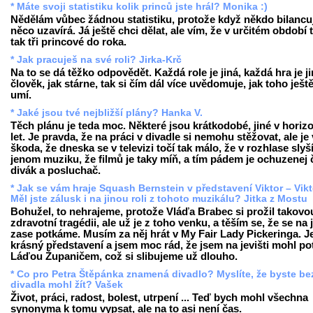
* Máte svoji statistiku kolik princů jste hrál? Monika :)
Nědělám vůbec žádnou statistiku, protože když někdo bilancuj
něco uzavírá. Já ještě chci dělat, ale vím, že v určitém období 
tak tři princové do roka.
* Jak pracuješ na své roli? Jirka-Krč
Na to se dá těžko odpovědět. Každá role je jiná, každá hra je ji
člověk, jak stárne, tak si čím dál více uvědomuje, jak toho ješt
umí.
* Jaké jsou tvé nejbližší plány? Hanka V.
Těch plánu je teda moc. Některé jsou krátkodobé, jiné v horiz
let. Je pravda, že na práci v divadle si nemohu stěžovat, ale je
škoda, že dneska se v televizi točí tak málo, že v rozhlase slyš
jenom muziku, že filmů je taky míň, a tím pádem je ochuzenej 
divák a posluchač.
* Jak se vám hraje Squash Bernstein v představení Viktor – Vikt
Měl jste zálusk i na jinou roli z tohoto muzikálu? Jitka z Mostu
Bohužel, to nehrajeme, protože Vláďa Brabec si prožil takovo
zdravotní tragédii, ale už je z toho venku, a těším se, že se na j
zase potkáme. Musím za něj hrát v My Fair Lady Pickeringa. Je
krásný představení a jsem moc rád, že jsem na jevišti mohl po
Láďou Županičem, což si slibujeme už dlouho.
* Co pro Petra Štěpánka znamená divadlo? Myslíte, že byste be
divadla mohl žít? Vašek
Život, práci, radost, bolest, utrpení ... Teď bych mohl všechna
synonyma k tomu vypsat, ale na to asi není čas.