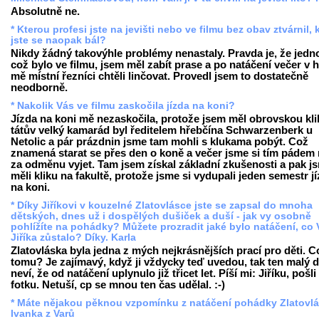
Absolutně ne.
* Kterou profesi jste na jevišti nebo ve filmu bez obav ztvárnil, 
jste se naopak bál?
Nikdy žádný takovýhle problémy nenastaly. Pravda je, že jedn
což bylo ve filmu, jsem měl zabít prase a po natáčení večer v 
mě místní řezníci chtěli linčovat. Provedl jsem to dostatečně
neodborně.
* Nakolik Vás ve filmu zaskočila jízda na koni?
Jízda na koni mě nezaskočila, protože jsem měl obrovskou kli
tátův velký kamarád byl ředitelem hřebčína Schwarzenberk u
Netolic a pár prázdnin jsme tam mohli s klukama pobýt. Což
znamená starat se přes den o koně a večer jsme si tím pádem
za odměnu vyjet. Tam jsem získal základní zkušenosti a pak j
měli kliku na fakultě, protože jsme si vydupali jeden semestr j
na koni.
* Díky Jiříkovi v kouzelné Zlatovlásce jste se zapsal do mnoha
dětských, dnes už i dospělých dušiček a duší - jak vy osobně
pohlížíte na pohádky? Můžete prozradit jaké bylo natáčení, co
Jiříka zůstalo? Díky. Karla
Zlatovláska byla jedna z mých nejkrásnějších prací pro děti. C
tomu? Je zajímavý, když ji vždycky teď uvedou, tak ten malý d
neví, že od natáčení uplynulo již třicet let. Píší mi: Jiříku, pošli
fotku. Netuší, cp se mnou ten čas udělal. :-)
* Máte nějakou pěknou vzpomínku z natáčení pohádky Zlatovl
Ivanka z Varů