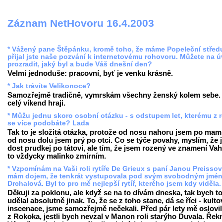
Záznam NetHovoru 16.4.2003
* Vážený pane Štěpánku, kromě toho, že máme Popeleční střed
přijal jste naše pozvání k internetovému rohovoru. Můžete na 
prozradit, jaký byl a bude Váš dnešní den?
Velmi jednoduše: pracovní, byť je venku krásně.
* Jak trávíte Velikonoce?
Samozřejmě tradičně, vymrskám všechny ženský kolem sebe.
celý víkend hraji.
* Můžu jednu skoro osobní otázku - s odstupem let, kterému z 
se více podobáte? Lada
Tak to je složitá otázka, protože od nosu nahoru jsem po mam
od nosu dolu jsem prý po otci. Co se týče povahy, myslím, že
dost prudkej po tátovi, ale tím, že jsem rozený ve znamení Vah
to vždycky malinko zmírním.
* Vzpomínám na Vaši roli rytíře De Grieux s paní Janou Preisso
mám dojem, že tenkrát vystupovala pod svým svobodným jmé
Drchalová. Byl to pro mě nejlepší rytíř, kterého jsem kdy viděla
Děkuji za poklonu, ale když se na to dívám dneska, tak bych t
udělal absolutně jinak. To, že se z toho stane, dá se říci - kulto
inscenace, jsme samozřejmě nečekali. Před pár lety mě oslovil
z Rokoka, jestli bych nevzal v Manon roli starýho Duvala. Řek