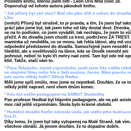
Poslední knihu, kterou jsem četl - Leon Uris Milá číslo 18.
Doporučuji od tohoto autora jakoukoli knihu.
* Jak přísný byl váš otec? Bral vás jako dítě s sebou do divadl
Líba
(smích) Přísný byl strašně, to je pravda, a tím, že jsem byl tak
grázl jako jsme byl, tak jsem toho od táty dostal dost. Dneska,
se na to podívám, co jsem vyváděl, tak nechápu, že jsem to v
přežil. A do divadla jsem chodil za trest, podtrženo ZA TREST
maminka už nevěděla, co se mnou, tak řekla tátovi, aby mě vza
odpolední představení do divadla. Samozřejmě jsem neseděl 
hledišti, ale u osvětlovačů na lávce, kde se člověk nemohl ani
pohnout, neboť to bylo tři metry nad zemí. Tam byl ode mě o
klid. Takže, stačí vám to.
* Pane Štěpánku, marně vzpomínám, jestli jsem Vás viděla někd
ve stejném filmu nebo hře s Vaší sestrou Janou. Mám pravdu 
jste spolu někdy hráli? Děkuji Radka
Měli jsme spíš smůlu, moc jsme se nepotkali. Doufám, že se t
někdy ještě napraví, není všem dnům konec.
* Kdo byl vaším pedagogem na DAMU? Studentka
Pan profesor Nedbal byl hlavním pedagogem, ale na pár asist
moc rád ještě vzpomínám. Škola bylo krásné období.
* Hudební divadlo Karlín odnesla voda, jak vidíte jeho budouc
Eva D.
Díky tomu, že jsem byl taky vytopenej na Malé Straně, tak vím,
všechno obnáší. Já jenom doufám, že to dopadne dobře.