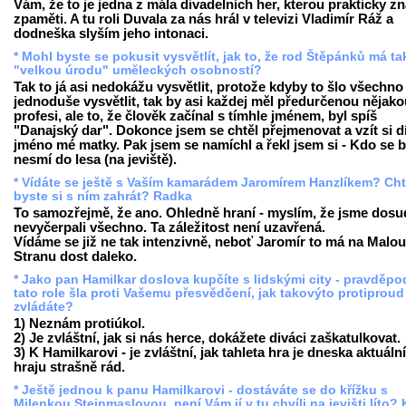
Vám, že to je jedna z mála divadelních her, kterou prakticky z
zpaměti. A tu roli Duvala za nás hrál v televizi Vladimír Ráž a
dodneška slyším jeho intonaci.
* Mohl byste se pokusit vysvětlít, jak to, že rod Štěpánků má t
"velkou úrodu" uměleckých osobností?
Tak to já asi nedokážu vysvětlit, protože kdyby to šlo všechno
jednoduše vysvětlit, tak by asi každej měl předurčenou nějako
profesi, ale to, že člověk začínal s tímhle jménem, byl spíš
"Danajský dar". Dokonce jsem se chtěl přejmenovat a vzít si d
jméno mé matky. Pak jsem se namíchl a řekl jsem si - Kdo se b
nesmí do lesa (na jeviště).
* Vídáte se ještě s Vaším kamarádem Jaromírem Hanzlíkem? Cht
byste si s ním zahrát? Radka
To samozřejmě, že ano. Ohledně hraní - myslím, že jsme dosu
nevyčerpali všechno. Ta záležitost není uzavřená.
Vídáme se již ne tak intenzivně, neboť Jaromír to má na Malou
Stranu dost daleko.
* Jako pan Hamilkar doslova kupčíte s lidskými city - pravděp
tato role šla proti Vašemu přesvědčení, jak takovýto protiproud
zvládáte?
1) Neznám protiúkol.
2) Je zvláštní, jak si nás herce, dokážete diváci zaškatulkovat.
3) K Hamilkarovi - je zvláštní, jak tahleta hra je dneska aktuální,
hraju strašně rád.
* Ještě jednou k panu Hamilkarovi - dostáváte se do křížku s
Milenkou Steinmaslovou, není Vám jí v tu chvíli na jevišti líto? 