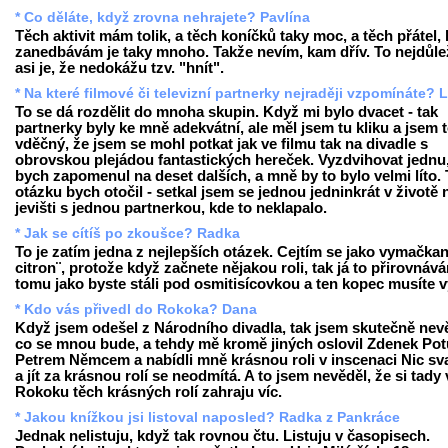
* Co děláte, když zrovna nehrajete? Pavlína
Těch aktivit mám tolik, a těch koníčků taky moc, a těch přátel, 
zanedbávám je taky mnoho. Takže nevím, kam dřív. To nejdůlež
asi je, že nedokážu tzv. "hnít".
* Na které filmové či televizní partnerky nejraději vzpomínáte? 
To se dá rozdělit do mnoha skupin. Když mi bylo dvacet - tak
partnerky byly ke mně adekvátní, ale měl jsem tu kliku a jsem
vděčný, že jsem se mohl potkat jak ve filmu tak na divadle s
obrovskou plejádou fantastických hereček. Vyzdvihovat jednu,
bych zapomenul na deset dalších, a mně by to bylo velmi líto.
otázku bych otočil - setkal jsem se jednou jedninkrát v životě 
jevišti s jednou partnerkou, kde to neklapalo.
* Jak se cítíš po zkoušce? Radka
To je zatím jedna z nejlepších otázek. Cejtím se jako vymačkan
citron¨, protože když začnete nějakou roli, tak já to přirovnáv
tomu jako byste stáli pod osmitisícovkou a ten kopec musíte v
* Kdo vás přivedl do Rokoka? Dana
Když jsem odešel z Národního divadla, tak jsem skutečně nev
co se mnou bude, a tehdy mě kromě jiných oslovil Zdenek Potu
Petrem Němcem a nabídli mně krásnou roli v inscenaci Nic sv
a jít za krásnou rolí se neodmítá. A to jsem nevěděl, že si tady 
Rokoku těch krásných rolí zahraju víc.
* Jakou knížkou jsi listoval naposled? Radka z Pankráce
Jednak nelistuju, když tak rovnou čtu. Listuju v časopisech.