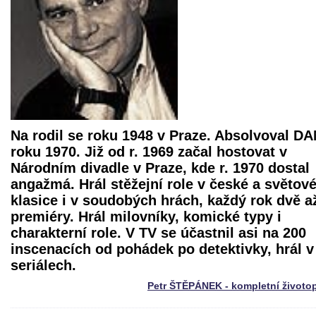
Na rodil se roku 1948 v Praze. Absolvoval D
roku 1970. Již od r. 1969 začal hostovat v
Národním divadle v Praze, kde r. 1970 dostal
angažmá. Hrál stěžejní role v české a světov
klasice i v soudobých hrách, každý rok dvě až
premiéry. Hrál milovníky, komické typy i
charakterní role. V TV se účastnil asi na 200
inscenacích od pohádek po detektivky, hrál v
seriálech.
Petr ŠTĚPÁNEK - kompletní životo