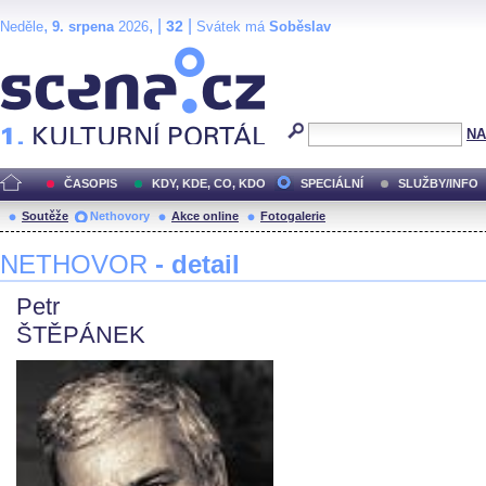
,
, |
|
32
Neděle
9. srpena
2026
Svátek má
Soběslav
Scéna.cz
NA
ČASOPIS
KDY, KDE, CO, KDO
SPECIÁLNÍ
SLUŽBY/INFO
Soutěže
Nethovory
Akce online
Fotogalerie
NETHOVOR
- detail
Petr
ŠTĚPÁNEK