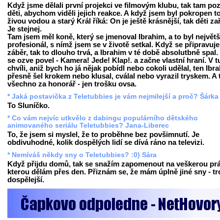
Když jsme dělali první projekci ve filmovým klubu, tak tam poz
děti, abychom viděli jejich reakce. A když jsem byl pokropen t
živou vodou a starý Král říká: On je ještě krásnější, tak děti za
Je stejnej.
Tam jsem měl koně, který se jmenoval Ibrahim, a to byl největš
profesionál, s nímž jsem se v životě setkal. Když se připravuje
záběr, tak to dlouho trvá, a Ibrahim v té době absolutbně spal.
se ozve povel - Kamera! Jede! Klap!. a začne vlastní hraní. V t
chvíli, aniž bych ho já nějak pobídl nebo cokoli udělal, ten Ibr
přesně šel krokem nebo klusal, cválal nebo vyrazil tryskem. A 
všechno za honorář - jen trošku ovsa.
* Jaká postavička z Teletubbies je vám nejmilejší a proč? Šárka
To Sluníčko.
* Co vám nejvíc utkvělo z dabingu populárního dětského
animovaného seriálu Teletubbies? Jana-Liberec
To, že jsem si myslel, že to proběhne bez povšimnutí. Je
obdivuhodné, kolik dospělých lidí se dívá ráno na televizi.
* Nemíváš někdy sny o Teletubbies? :0) Sára
Když přijdu domů, tak se snažím zapomenout na veškerou prá
kterou dělám přes den. Přiznám se, že mám úplně jiné sny - t
dospělejší.