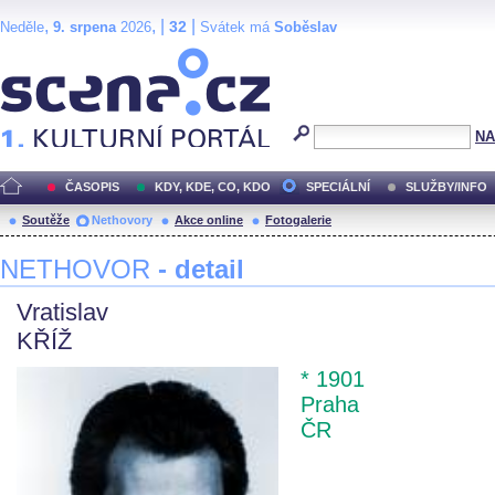
,
, |
|
32
Neděle
9. srpena
2026
Svátek má
Soběslav
Scéna.cz
NA
ČASOPIS
KDY, KDE, CO, KDO
SPECIÁLNÍ
SLUŽBY/INFO
Soutěže
Nethovory
Akce online
Fotogalerie
NETHOVOR
- detail
Vratislav
KŘÍŽ
* 1901
Praha
ČR