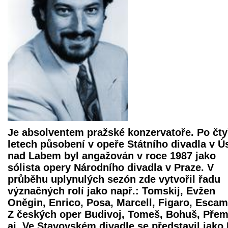
Je absolventem pražské konzervatoře. Po čt
letech působení v opeře Státního divadla v Ús
nad Labem byl angažován v roce 1987 jako
sólista opery Národního divadla v Praze. V
průběhu uplynulých sezón zde vytvořil řadu
význačných rolí jako např.: Tomskij, Evžen
Oněgin, Enrico, Posa, Marcell, Figaro, Escami
Z českých oper Budivoj, Tomeš, Bohuš, Přem
aj. Ve Stavovském divadle se představil jako