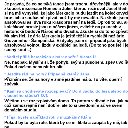
Je pravda, že co se týká tance jsem trochu dřevěnější, ale v d
zkoušek inscenace Romeo a Julie, kterou režíroval Josef Bedn
si na mě vynyslel, že jako Merkucio budu jezdit na kolečkovýc
bruslích a současně zpívat, což by mě nevadilo. Na škole jsem
absolvoval asi dva roku krasobruslení na ledě. Oproti tomu, al
kolečkové brusle jsou o něčem jiném, zvláště na prknech v
historické budově Národního divadla. Zkuste si do toho zpívat
Musím říci, že árie Merkucia je ještě těžší a rychlejší než árie
Giovanniho - Šampaňská. Vždycky jsem si připadal jako bych
absolvoval volnou jízdu v exhibici na ledě. (Do toho pouštěli j
suchý kouř...)
* Vadí ti příliš hereckých akcí v opeře? Vlasta U.
Ne, naopak. Myslím si, že pohyb, svým způsobem, zpěv uvolňu
Pokud ovšem nemusít bruslit.
* Jezdíte rád na hory? Případně které? Jana
Přiznám se, že na hory v zimě jezdíme málo. To víte, operní
zpěvák...
* Kam sa chodievate rozospievať? Do divadla, do lesa alebo do
vlastného štúdia? O.T.
Většinou se rozezpívávám doma. To potom v divadle řvu jak na
což samozřejmě není dobře, ale to si uvědomím až ve svém
domácím studiu.
* Přijal byste například roli v muzikálu? Klára
Pokud by to byla role, která by se mi líbila a zaujala by mě, tak
ne.