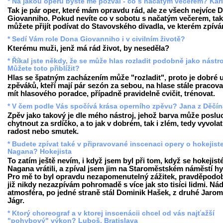
* Na jakou operu byste mě pozval - co s načatým večerem? Kar
Tak je pár oper, které mám opravdu rád, ale ze všech nejvíce 
Giovanniho. Pokud nevíte co v sobotu s načatým večerem, tak
můžete přijít podívat do Stavovského divadla, ve kterém zpívá
* Sedí Vám role Dona Giovanniho i v civilním životě?
Kterému muži, jenž má rád život, by neseděla?
* Říkal jste někdy, že se může hlas rozladit podobně jako nástro
Můžete toto přiblížit?
Hlas se špatným zacházením může "rozladit", proto je dobré 
zpěváků, kteří mají pár sezón za sebou, na hlase stále pracova
mít hlasového poradce, případně pravidelně cvičit, trénovat.
* V čem podle Vás spočívá krása operního zpěvu? Jana z Děčín
Zpěv jako takový je dle mého nástroj, jehož barva může poslu
chytnout za srdíčko, a to jak v dobrém, tak i zlém, tedy vyvolat
radost nebo smutek.
* Budete zpívat také v připravované inscenaci opery o hokejist
Nagana? Hokejista
To zatím ještě nevím, i když jsem byl při tom, když se hokejist
Nagana vrátili, a zpíval jsem jim na Staroměstském náměstí h
Pro mě to byl opravdu nezapomenutelný zážitek, pravděpodob
již nikdy nezazpívám pohromadě s více jak sto tisíci lidmi. Ná
atmosféra, po jedné straně stál Dominik Hašek, z druhé Jarom
Jágr.
* Ktorý choreograf a v ktorej inscenácii chcel od vás najťažší
"pohybový" výkon? Luboš, Bratislava