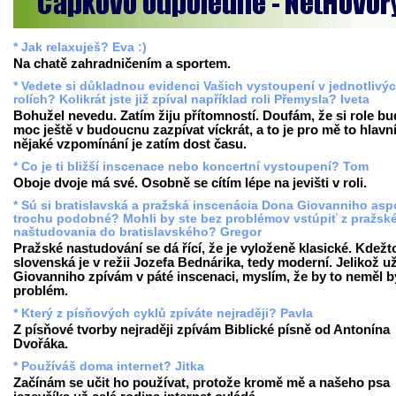
* Jak relaxuješ? Eva :)
Na chatě zahradničením a sportem.
* Vedete si důkladnou evidenci Vašich vystoupení v jednotlivý
rolích? Kolikrát jste již zpíval například roli Přemysla? Iveta
Bohužel nevedu. Zatím žiju přítomností. Doufám, že si role b
moc ještě v budoucnu zazpívat víckrát, a to je pro mě to hlavn
nějaké vzpomínání je zatím dost času.
* Co je ti bližší inscenace nebo koncertní vystoupení? Tom
Oboje dvoje má své. Osobně se cítím lépe na jevišti v roli.
* Sú si bratislavská a pražská inscenácia Dona Giovanniho as
trochu podobné? Mohli by ste bez problémov vstúpiť z pražsk
naštudovania do bratislavského? Gregor
Pražské nastudování se dá řící, že je vyloženě klasické. Kdežt
slovenská je v režii Jozefa Bednárika, tedy moderní. Jelikož u
Giovanniho zpívám v páté inscenaci, myslím, že by to neměl b
problém.
* Který z písňových cyklů zpíváte nejraději? Pavla
Z písňové tvorby nejraději zpívám Biblické písně od Antonína
Dvořáka.
* Používáš doma internet? Jitka
Začínám se učit ho používat, protože kromě mě a našeho psa