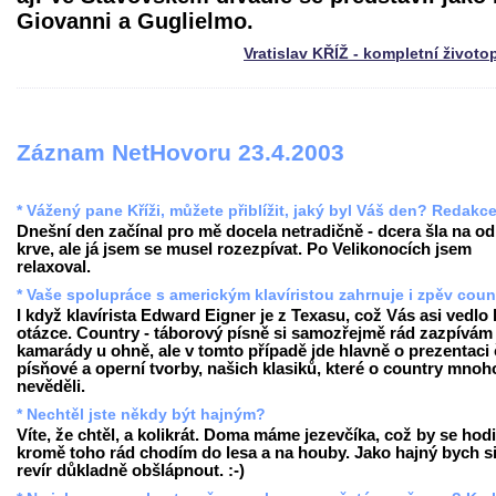
Giovanni a Guglielmo.
Vratislav KŘÍŽ - kompletní životo
Záznam NetHovoru 23.4.2003
* Vážený pane Kříži, můžete přiblížit, jaký byl Váš den? Redakc
Dnešní den začínal pro mě docela netradičně - dcera šla na o
krve, ale já jsem se musel rozezpívat. Po Velikonocích jsem
relaxoval.
* Vaše spolupráce s americkým klavíristou zahrnuje i zpěv coun
I když klavírista Edward Eigner je z Texasu, což Vás asi vedlo 
otázce. Country - táborový písně si samozřejmě rád zazpívám
kamarády u ohně, ale v tomto případě jde hlavně o prezentaci
písňové a operní tvorby, našich klasiků, které o country mnoh
nevěděli.
* Nechtěl jste někdy být hajným?
Víte, že chtěl, a kolikrát. Doma máme jezevčíka, což by se hodi
kromě toho rád chodím do lesa a na houby. Jako hajný bych s
revír důkladně obšlápnout. :-)