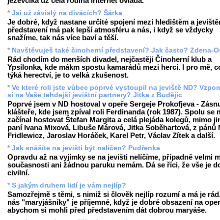
jezevčíka už celá rodina internet ovládá.
* Jsi už závislý na divácích? Šárka
Je dobré, když nastane určité spojení mezi hledištěm a jevišt
představení má pak lepší atmosféru a nás, i když se vždycky
snažíme, tak nás více baví a těší.
* Navštěvuješ také činoherní představení? Jak často? Zdena-O
Rád chodím do menších divadel, nejčastěji Činoherní klub a
Ypsilonka, kde mákm spostu kamarádů mezi herci. I pro mě, c
týká herectví, je to velká zkušenost.
* Ve které roli jste vůbec poprvé vystoupil na jeviště ND? Vzp
si na Vaše tehdejší jevištní partnery? Jitka z Budějic
Poprvé jsem v ND hostoval v opeře Sergeje Prokofjeva - Zásn
klášteře, kde jsem zpíval roli Ferdinanda (rok 1987). Spolu se
začínal hostovat Štefan Margita a celá plejáda kolegů, mimo ji
paní Ivana Mixová, Libuše Márová, Jitka Soběhartová, z pánů 
Fridlewicz, Jaroslav Horáček, Karel Petr, Václav Zítek a další.
* Jak snášíte na jevišti být nalíčen? Pudřenka
Opravdu až na vyjímky se na jevišti nelíčíme, případně velmi m
současnosti ani žádnou paruku nemám. Dá se říci, že vše je d
civilní.
* S jakým druhem lidí je vám nejlíp?
Samozřejmě s těmi, s nimiž si člověk nejlíp rozumí a má je rád
nás "maryjášníky" je příjemné, když je dobré obsazení na oper
abychom si mohli před představením dát dobrou maryáše.