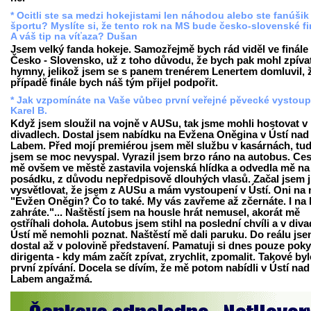
* Ocitli ste sa medzi hokejistami len náhodou alebo ste fanúšik
športu? Myslíte si, že tento rok na MS bude česko-slovenské f
A váš tip na víťaza? Dušan
Jsem velký fanda hokeje. Samozřejmě bych rád viděl ve finále
Česko - Slovensko, už z toho důvodu, že bych pak mohl zpíva
hymny, jelikož jsem se s panem trenérem Lenertem domluvil, 
případě finále bych náš tým přijel podpořit.
* Jak vzpomínáte na Vaše vůbec první veřejné pěvecké vystou
Karel B.
Když jsem sloužil na vojně v AUSu, tak jsme mohli hostovat v
divadlech. Dostal jsem nabídku na Evžena Oněgina v Ústí nad
Labem. Před mojí premiérou jsem měl službu v kasárnách, tud
jsem se moc nevyspal. Vyrazil jsem brzo ráno na autobus. Ce
mě ovšem ve městě zastavila vojenská hlídka a odvedla mě na
posádku, z důvodu nepředpisově dlouhých vlasů. Začal jsem 
vysvětlovat, že jsem z AUSu a mám vystoupení v Ústí. Oni na 
"Evžen Oněgin? Čo to také. My vás zavřeme až zčernáte. I na 
zahráte."... Naštěstí jsem na housle hrát nemusel, akorát mě
ostříhali dohola. Autobus jsem stihl na poslední chvíli a v diva
Ústí mě nemohli poznat. Naštěstí mě dali paruku. Do reálu jse
dostal až v polovině představení. Pamatuji si dnes pouze pok
dirigenta - kdy mám začít zpívat, zrychlit, zpomalit. Takové by
první zpívání. Docela se dívím, že mě potom nabídli v Ústí nad
Labem angažmá.