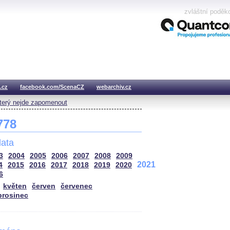
zvláštní poděk
.cz
facebook.com/ScenaCZ
webarchiv.cz
který nejde zapomenout
 778
ata
3
2004
2005
2006
2007
2008
2009
2021
4
2015
2016
2017
2018
2019
2020
6
květen
červen
červenec
prosinec