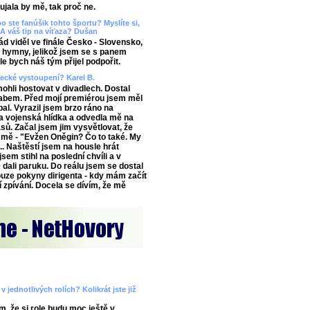
aujala by mě, tak proč ne.
o ste fanúšik tohto športu? Myslíte si,
A váš tip na víťaza? Dušan
 viděl ve finále Česko - Slovensko,
ě hymny, jelikož jsem se s panem
e bych náš tým přijel podpořit.
vecké vystoupení? Karel B.
ohli hostovat v divadlech. Dostal
abem. Před mojí premiérou jsem měl
al. Vyrazil jsem brzo ráno na
 vojenská hlídka a odvedla mě na
ů. Začal jsem jim vysvětlovat, že
 mě - "Evžen Oněgin? Čo to také. My
.. Naštěstí jsem na housle hrát
sem stihl na poslední chvíli a v
 dali paruku. Do reálu jsem se dostal
ouze pokyny dirigenta - kdy mám začít
í zpívání. Docela se dívím, že mě
 jednotlivých rolích? Kolikrát jste již
m, že si role budu moc ještě v