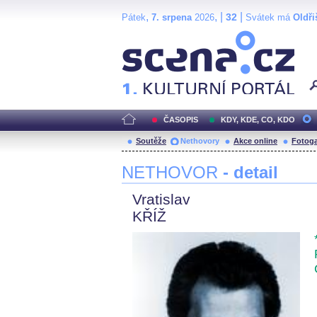
,
, |
|
32
Pátek
7. srpena
2026
Svátek má
Oldři
Scéna.cz
ČASOPIS
KDY, KDE, CO, KDO
Soutěže
Nethovory
Akce online
Fotoga
NETHOVOR
- detail
Vratislav
KŘÍŽ