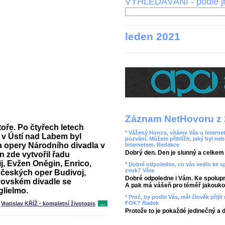
VYHLEDÁVÁNÍ - podle 
leden 2021
Záznam NetHovoru z 
oře. Po čtyřech letech
* Vážený Honzo, vítáme Vás u internet
 v Ústí nad Labem byl
pozvání. Můžete přiblížit, jaký byl ne
a opery Národního divadla v
Internetem. Redakce
Dobrý den. Den je slunný a celkem r
 zde vytvořil řadu
j, Evžen Oněgin, Enrico,
* Dobré odpoledne, co vás vedlo ke 
zvuk? Věra
Z českých oper Budivoj,
Dobré odpoledne i Vám. Ke spolupr
vovském divadle se
A pak má vášeň pro téměř jakoukol
glielmo.
* Proč, by podle Vás, měl člověk přij
FOK? Radek
Vratislav KŘÍŽ - kompletní životopis
...
Protože to je pokaždé jedinečný a 