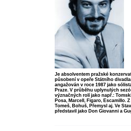
Je absolventem pražské konzervat
působení v opeře Státního divadla
angažován v roce 1987 jako sólist
Praze. V průběhu uplynulých sezón
význačných rolí jako např.: Tomski
Posa, Marcell, Figaro, Escamillo. 
Tomeš, Bohuš, Přemysl aj. Ve Sta
představil jako Don Giovanni a Gu