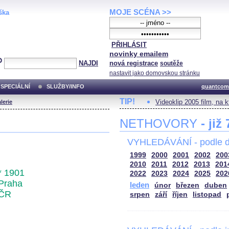
MOJE SCÉNA >>
ška
PŘIHLÁSIT
novinky emailem
NAJDI
nová registrace
soutěže
nastavit jako domovskou stránku
SPECIÁLNÍ
SLUŽBY/INFO
quantcom
TIP!
Videoklip 2005 film, na 
lerie
NETHOVORY
- již
VYHLEDÁVÁNÍ - podle d
1999
2000
2001
2002
200
2010
2011
2012
2013
201
* 1901
2022
2023
2024
2025
202
Praha
leden
únor
březen
duben
ČR
srpen
září
říjen
listopad