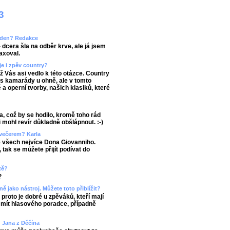
3
áš den? Redakce
 dcera šla na odběr krve, ale já jsem
axoval.
je i zpěv country?
ož Vás asi vedlo k této otázce. Country
 s kamarády u ohně, ale v tomto
a operní tvorby, našich klasiků, které
a, což by se hodilo, kromě toho rád
 mohl revír důkladně obšlápnout. :-)
 večerem? Karla
ze všech nejvíce Dona Giovanniho.
tak se můžete přijít podívat do
tě?
?
ně jako nástroj. Můžete toto přiblížit?
roto je dobré u zpěváků, kteří mají
a mít hlasového poradce, případně
 Jana z Děčína