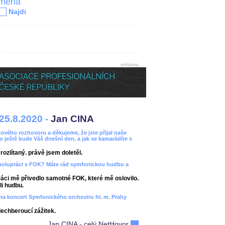
jména
Najdi
reklama
25.8.2020 -
Jan CINA
ového rozhovoru a děkujeme, že jste přijal naše
bo ještě bude Váš dnešní den, a jak se kamarádíte s
ozlítaný. právě jsem doletěl.
spolupráci s FOK? Máte rád symfonickou hudbu a
áci mě přivedlo samotné FOK, které mě oslovilo.
i hudbu.
ít na koncert Symfonického orchestru hl. m. Prahy
dechberoucí zážitek.
Jan CINA - celý NetHovor