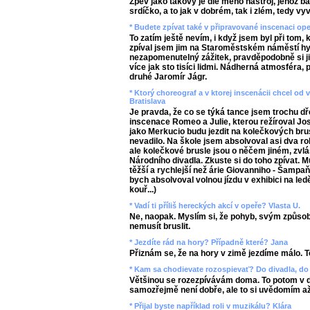
Zpěv jako takový je dle mého nástroj, jehož 
srdíčko, a to jak v dobrém, tak i zlém, tedy v
* Budete zpívat také v připravované inscenaci op
To zatím ještě nevím, i když jsem byl při tom, 
zpíval jsem jim na Staroměstském náměstí hy
nezapomenutelný zážitek, pravděpodobně si 
více jak sto tisíci lidmi. Nádherná atmosféra,
druhé Jaromír Jágr.
* Ktorý choreograf a v ktorej inscenácii chcel o
Bratislava
Je pravda, že co se týká tance jsem trochu dř
inscenace Romeo a Julie, kterou režíroval Jos
jako Merkucio budu jezdit na kolečkových bru
nevadilo. Na škole jsem absolvoval asi dva ro
ale kolečkové brusle jsou o něčem jiném, zvl
Národního divadla. Zkuste si do toho zpívat. Mu
těžší a rychlejší než árie Giovanniho - Šampa
bych absolvoval volnou jízdu v exhibici na led
kouř...)
* Vadí ti příliš hereckých akcí v opeře? Vlasta U.
Ne, naopak. Myslím si, že pohyb, svým způso
nemusít bruslit.
* Jezdíte rád na hory? Případně které? Jana
Přiznám se, že na hory v zimě jezdíme málo. To
* Kam sa chodievate rozospievať? Do divadla, do 
Většinou se rozezpívávám doma. To potom v di
samozřejmě není dobře, ale to si uvědomím a
* Přijal byste například roli v muzikálu? Klára