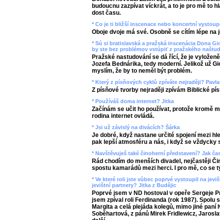
budoucnu zazpívat víckrát, a to je pro mě to h
dost času.
* Co je ti bližší inscenace nebo koncertní vysto
Oboje dvoje má své. Osobně se cítím lépe na jev
* Sú si bratislavská a pražská inscenácia Dona 
by ste bez problémov vstúpiť z pražského naštu
Pražské nastudování se dá řící, že je vyloženě
Jozefa Bednárika, tedy moderní. Jelikož už G
myslím, že by to neměl být problém.
* Který z písňových cyklů zpíváte nejraději? Pavla
Z písňové tvorby nejraději zpívám Biblické pí
* Používáš doma internet? Jitka
Začínám se učit ho používat, protože kromě m
rodina internet ovládá.
* Jsi už závislý na divácích? Šárka
Je dobré, když nastane určité spojení mezi hl
pak lepší atmosféru a nás, i když se vždycky s
* Navštěvuješ také činoherní představení? Jak č
Rád chodím do menších divadel, nejčastěji Či
spostu kamarádů mezi herci. I pro mě, co se tý
* Ve které roli jste vůbec poprvé vystoupil na je
jevištní partnery? Jitka z Budějic
Poprvé jsem v ND hostoval v opeře Sergeje Pr
jsem zpíval roli Ferdinanda (rok 1987). Spolu
Margita a celá plejáda kolegů, mimo jiné paní
Soběhartová, z pánů Mirek Fridlewicz, Jarosla