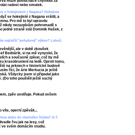
barva může posluchače chytnout za
yvolat radost nebo smutek.
ery o hokejistech z Nagana? Hokejista
když se hokejisté z Nagana vrátili, a
mnu. Pro mě to byl opravdu
již nikdy nezazpívám pohromadě s
 po jedné straně stál Dominik Hašek, z
d vás najťažší "pohybový" výkon? Luboš,
evěnější, ale v době zkoušek
ef Bednárik, si na mě vynyslel, že
slích a současně zpívat, což by mě
ku krasobruslení na ledě. Oproti tomu,
áště na prknech v historické budově
sím říci, že árie Merkucia je ještě
ňská. Vždycky jsem si připadal jako
ě. (Do toho pouštěli ještě suchý
bem, zpěv uvolňuje. Pokud ovšem
 víte, operní zpěvák...
lesa alebo do vlastného štúdia? O.T.
vadle řvu jak na lesy, což
ž ve svém domácím studiu.