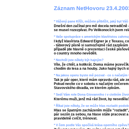
Záznam NetHovoru 23.4.200
* Vážený pane Kříži, můžete přiblížit, jaký byl V
Dnešní den začínal pro mě docela netradičně -
se musel rozezpívat. Po Velikonocích jsem rel
* Vaše spolupráce s americkým klavíristou zahrnu
I když klavírista Edward Eigner je z Texasu, c
- táborový písně si samozřejmě rád zazpívám
případě jde hlavně o prezentaci české písňové 
o country mnoho nevěděli.
* Nechtěl jste někdy být hajným?
Víte, že chtěl, a kolikrát. Doma máme jezevčík
chodím do lesa a na houby. Jako hajný bych si
* Na jakou operu byste mě pozval - co s načatým
Tak je pár oper, které mám opravdu rád, ale 
Pokud nevíte co v sobotu s načatým večerem, 
Stavovského divadla, ve kterém zpívám.
* Sedí Vám role Dona Giovanniho i v civilním živo
Kterému muži, jenž má rád život, by neseděla
* Říkal jste někdy, že se může hlas rozladit podob
Hlas se špatným zacházením může "rozladit", p
pár sezón za sebou, na hlase stále pracovat 
pravidelně cvičit, trénovat.
* V čem podle Vás spočívá krása operního zpěvu?