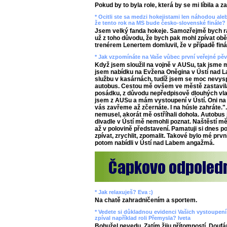
Pokud by to byla role, která by se mi líbila a z
* Ocitli ste sa medzi hokejistami len náhodou aleb
že tento rok na MS bude česko-slovenské finále? 
Jsem velký fanda hokeje. Samozřejmě bych rád
už z toho důvodu, že bych pak mohl zpívat ob
trenérem Lenertem domluvil, že v případě finál
* Jak vzpomínáte na Vaše vůbec první veřejné pě
Když jsem sloužil na vojně v AUSu, tak jsme m
jsem nabídku na Evžena Oněgina v Ústí nad L
službu v kasárnách, tudíž jsem se moc nevysp
autobus. Cestou mě ovšem ve městě zastavila
posádku, z důvodu nepředpisově dlouhých vlas
jsem z AUSu a mám vystoupení v Ústí. Oni na
vás zavřeme až zčernáte. I na húsle zahráte.".
nemusel, akorát mě ostříhali dohola. Autobus j
divadle v Ústí mě nemohli poznat. Naštěstí mě
až v polovině představení. Pamatuji si dnes p
zpívat, zrychlit, zpomalit. Takové bylo mé prvn
potom nabídli v Ústí nad Labem angažmá.
* Jak relaxuješ? Eva :)
Na chatě zahradničením a sportem.
* Vedete si důkladnou evidenci Vašich vystoupení v
zpíval například roli Přemysla? Iveta
Bohužel nevedu. Zatím žiju přítomností. Doufá