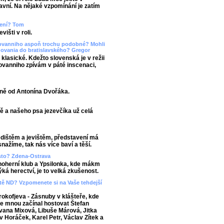
lavní. Na nějaké vzpomínání je zatím
upení? Tom
išti v roli.
Giovanniho aspoň trochu podobné? Mohli
dovania do bratislavského? Gregor
 klasické. Kdežto slovenská je v režii
iovanniho zpívám v páté inscenaci,
sně od Antonína Dvořáka.
ě a našeho psa jezevčíka už celá
edištěm a jevištěm, představení má
nažíme, tak nás více baví a těší.
asto? Zdena-Ostrava
noherní klub a Ypsilonka, kde mákm
ká herectví, je to velká zkušenost.
viště ND? Vzpomenete si na Vaše tehdejší
okofjeva - Zásnuby v klášteře, kde
 se mnou začínal hostovat Štefan
 Ivana Mixová, Libuše Márová, Jitka
v Horáček, Karel Petr, Václav Zítek a