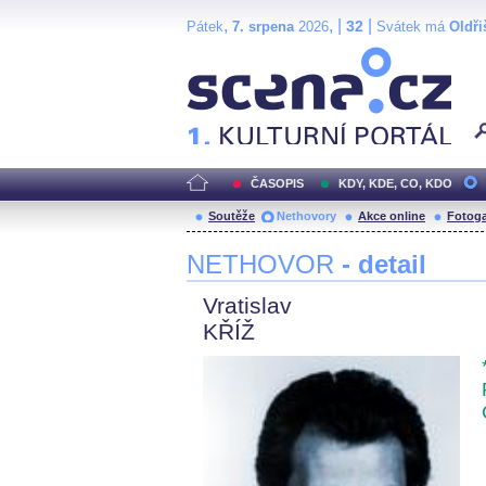
,
, |
|
32
Pátek
7. srpena
2026
Svátek má
Oldři
Scéna.cz
ČASOPIS
KDY, KDE, CO, KDO
Soutěže
Nethovory
Akce online
Fotoga
NETHOVOR
- detail
Vratislav
KŘÍŽ