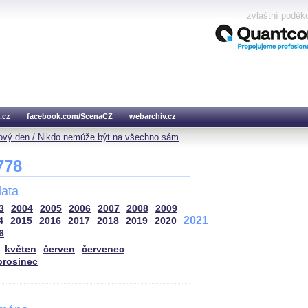
zvláštní poděk
.cz
facebook.com/ScenaCZ
webarchiv.cz
vý den / Nikdo nemůže být na všechno sám
 778
ata
3
2004
2005
2006
2007
2008
2009
2021
4
2015
2016
2017
2018
2019
2020
6
květen
červen
červenec
prosinec