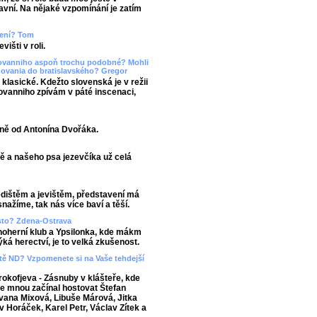
lavní. Na nějaké vzpomínání je zatím
upení? Tom
išti v roli.
Giovanniho aspoň trochu podobné? Mohli
dovania do bratislavského? Gregor
 klasické. Kdežto slovenská je v režii
iovanniho zpívám v páté inscenaci,
sně od Antonína Dvořáka.
ě a našeho psa jezevčíka už celá
edištěm a jevištěm, představení má
nažíme, tak nás více baví a těší.
asto? Zdena-Ostrava
noherní klub a Ypsilonka, kde mákm
ká herectví, je to velká zkušenost.
viště ND? Vzpomenete si na Vaše tehdejší
okofjeva - Zásnuby v klášteře, kde
 se mnou začínal hostovat Štefan
 Ivana Mixová, Libuše Márová, Jitka
v Horáček, Karel Petr, Václav Zítek a