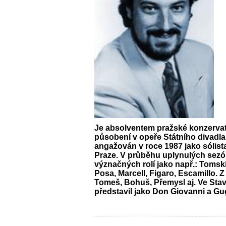
Je absolventem pražské konzervat
působení v opeře Státního divadla
angažován v roce 1987 jako sólist
Praze. V průběhu uplynulých sezón
význačných rolí jako např.: Tomski
Posa, Marcell, Figaro, Escamillo. 
Tomeš, Bohuš, Přemysl aj. Ve Sta
představil jako Don Giovanni a Gu