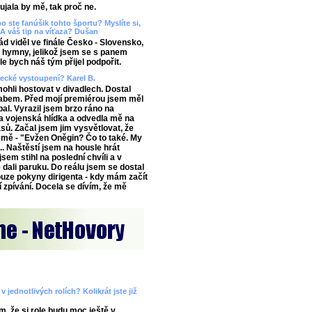
aujala by mě, tak proč ne.
o ste fanúšik tohto športu? Myslíte si,
A váš tip na víťaza? Dušan
 viděl ve finále Česko - Slovensko,
ě hymny, jelikož jsem se s panem
e bych náš tým přijel podpořit.
vecké vystoupení? Karel B.
ohli hostovat v divadlech. Dostal
abem. Před mojí premiérou jsem měl
al. Vyrazil jsem brzo ráno na
 vojenská hlídka a odvedla mě na
ů. Začal jsem jim vysvětlovat, že
 mě - "Evžen Oněgin? Čo to také. My
.. Naštěstí jsem na housle hrát
sem stihl na poslední chvíli a v
 dali paruku. Do reálu jsem se dostal
ouze pokyny dirigenta - kdy mám začít
í zpívání. Docela se dívím, že mě
 jednotlivých rolích? Kolikrát jste již
m, že si role budu moc ještě v