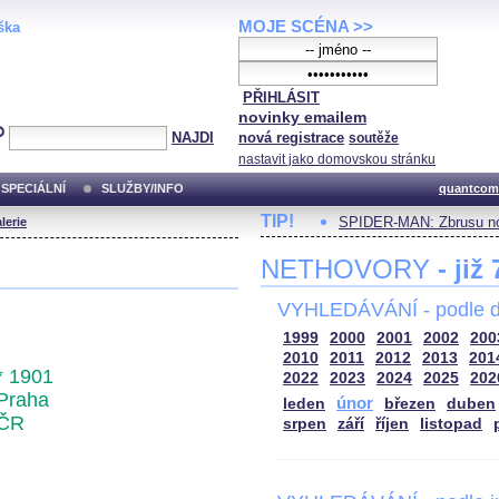
MOJE SCÉNA >>
ška
PŘIHLÁSIT
novinky emailem
NAJDI
nová registrace
soutěže
nastavit jako domovskou stránku
SPECIÁLNÍ
SLUŽBY/INFO
quantcom
TIP!
SPIDER-MAN: Zbrusu no
lerie
NETHOVORY
- již
VYHLEDÁVÁNÍ - podle d
1999
2000
2001
2002
200
2010
2011
2012
2013
201
* 1901
2022
2023
2024
2025
202
Praha
únor
leden
březen
duben
ČR
srpen
září
říjen
listopad