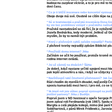
budoucnu zazpívat víckrát, a to je pro mě to h
dost času.
* Co je ti bližší inscenace nebo koncertní vysto
Oboje dvoje má své. Osobně se cítím lépe na jev
* Sú si bratislavská a pražská inscenácia Dona 
by ste bez problémov vstúpiť z pražského naštu
Pražské nastudování se dá řící, že je vyloženě
Jozefa Bednárika, tedy moderní. Jelikož už G
myslím, že by to neměl být problém.
* Který z písňových cyklů zpíváte nejraději? Pavla
Z písňové tvorby nejraději zpívám Biblické pí
* Používáš doma internet? Jitka
Začínám se učit ho používat, protože kromě m
rodina internet ovládá.
* Jsi už závislý na divácích? Šárka
Je dobré, když nastane určité spojení mezi hl
pak lepší atmosféru a nás, i když se vždycky s
* Navštěvuješ také činoherní představení? Jak č
Rád chodím do menších divadel, nejčastěji Či
spostu kamarádů mezi herci. I pro mě, co se tý
* Ve které roli jste vůbec poprvé vystoupil na je
jevištní partnery? Jitka z Budějic
Poprvé jsem v ND hostoval v opeře Sergeje Pr
jsem zpíval roli Ferdinanda (rok 1987). Spolu
Margita a celá plejáda kolegů, mimo jiné paní
Soběhartová, z pánů Mirek Fridlewicz, Jarosla