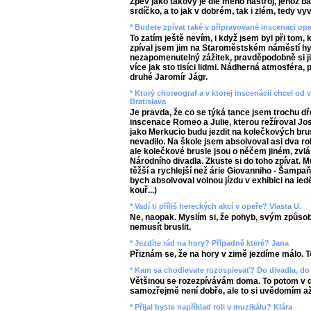
Zpěv jako takový je dle mého nástroj, jehož 
srdíčko, a to jak v dobrém, tak i zlém, tedy v
* Budete zpívat také v připravované inscenaci op
To zatím ještě nevím, i když jsem byl při tom, 
zpíval jsem jim na Staroměstském náměstí hy
nezapomenutelný zážitek, pravděpodobně si 
více jak sto tisíci lidmi. Nádherná atmosféra,
druhé Jaromír Jágr.
* Ktorý choreograf a v ktorej inscenácii chcel o
Bratislava
Je pravda, že co se týká tance jsem trochu dř
inscenace Romeo a Julie, kterou režíroval Jos
jako Merkucio budu jezdit na kolečkových bru
nevadilo. Na škole jsem absolvoval asi dva ro
ale kolečkové brusle jsou o něčem jiném, zvl
Národního divadla. Zkuste si do toho zpívat. Mu
těžší a rychlejší než árie Giovanniho - Šampa
bych absolvoval volnou jízdu v exhibici na led
kouř...)
* Vadí ti příliš hereckých akcí v opeře? Vlasta U.
Ne, naopak. Myslím si, že pohyb, svým způso
nemusít bruslit.
* Jezdíte rád na hory? Případně které? Jana
Přiznám se, že na hory v zimě jezdíme málo. To
* Kam sa chodievate rozospievať? Do divadla, do 
Většinou se rozezpívávám doma. To potom v di
samozřejmě není dobře, ale to si uvědomím a
* Přijal byste například roli v muzikálu? Klára