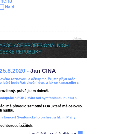
jména
Najdi
reklama
25.8.2020 -
Jan CINA
ového rozhovoru a děkujeme, že jste přijal naše
bo ještě bude Váš dnešní den, a jak se kamarádíte s
ozlítaný. právě jsem doletěl.
spolupráci s FOK? Máte rád symfonickou hudbu a
áci mě přivedlo samotné FOK, které mě oslovilo.
i hudbu.
ít na koncert Symfonického orchestru hl. m. Prahy
dechberoucí zážitek.
Jan CINA - celý NetHovor