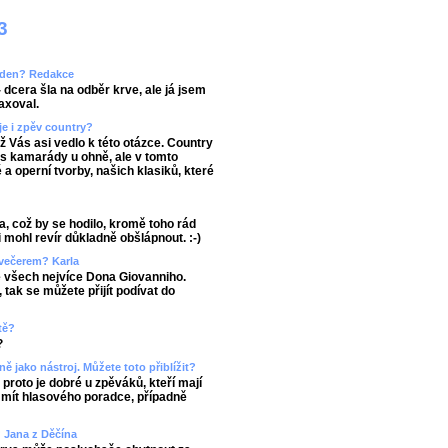
3
áš den? Redakce
 dcera šla na odběr krve, ale já jsem
axoval.
je i zpěv country?
ož Vás asi vedlo k této otázce. Country
 s kamarády u ohně, ale v tomto
a operní tvorby, našich klasiků, které
a, což by se hodilo, kromě toho rád
 mohl revír důkladně obšlápnout. :-)
 večerem? Karla
ze všech nejvíce Dona Giovanniho.
tak se můžete přijít podívat do
tě?
?
ně jako nástroj. Můžete toto přiblížit?
roto je dobré u zpěváků, kteří mají
a mít hlasového poradce, případně
 Jana z Děčína