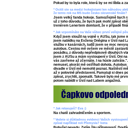
Pokud by to byla role, která by se mi líbila a z
* Ocitli ste sa medzi hokejistami len náhodou aleb
že tento rok na MS bude česko-slovenské finále? 
Jsem velký fanda hokeje. Samozřejmě bych rád
už z toho důvodu, že bych pak mohl zpívat ob
trenérem Lenertem domluvil, že v případě finál
* Jak vzpomínáte na Vaše vůbec první veřejné pě
Když jsem sloužil na vojně v AUSu, tak jsme m
jsem nabídku na Evžena Oněgina v Ústí nad L
službu v kasárnách, tudíž jsem se moc nevysp
autobus. Cestou mě ovšem ve městě zastavila
posádku, z důvodu nepředpisově dlouhých vlas
jsem z AUSu a mám vystoupení v Ústí. Oni na
vás zavřeme až zčernáte. I na húsle zahráte.".
nemusel, akorát mě ostříhali dohola. Autobus j
divadle v Ústí mě nemohli poznat. Naštěstí mě
až v polovině představení. Pamatuji si dnes p
zpívat, zrychlit, zpomalit. Takové bylo mé prvn
potom nabídli v Ústí nad Labem angažmá.
* Jak relaxuješ? Eva :)
Na chatě zahradničením a sportem.
* Vedete si důkladnou evidenci Vašich vystoupení v
zpíval například roli Přemysla? Iveta
Bohužel nevedu. Zatím žiju přítomností. Doufá