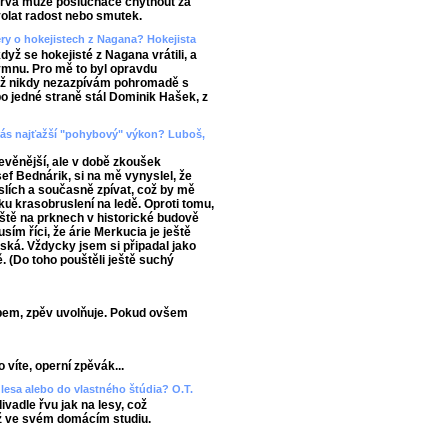
barva může posluchače chytnout za
yvolat radost nebo smutek.
ery o hokejistech z Nagana? Hokejista
když se hokejisté z Nagana vrátili, a
mnu. Pro mě to byl opravdu
již nikdy nezazpívám pohromadě s
 po jedné straně stál Dominik Hašek, z
d vás najťažší "pohybový" výkon? Luboš,
evěnější, ale v době zkoušek
ef Bednárik, si na mě vynyslel, že
slích a současně zpívat, což by mě
ku krasobruslení na ledě. Oproti tomu,
áště na prknech v historické budově
sím říci, že árie Merkucia je ještě
ňská. Vždycky jsem si připadal jako
ě. (Do toho pouštěli ještě suchý
bem, zpěv uvolňuje. Pokud ovšem
 víte, operní zpěvák...
lesa alebo do vlastného štúdia? O.T.
vadle řvu jak na lesy, což
ž ve svém domácím studiu.