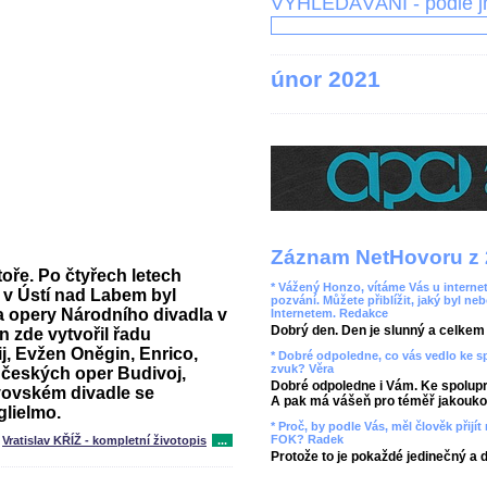
VYHLEDÁVÁNÍ - podle 
únor 2021
Záznam NetHovoru z 
oře. Po čtyřech letech
* Vážený Honzo, vítáme Vás u internet
 v Ústí nad Labem byl
pozvání. Můžete přiblížit, jaký byl ne
a opery Národního divadla v
Internetem. Redakce
Dobrý den. Den je slunný a celkem r
 zde vytvořil řadu
j, Evžen Oněgin, Enrico,
* Dobré odpoledne, co vás vedlo ke 
zvuk? Věra
Z českých oper Budivoj,
Dobré odpoledne i Vám. Ke spolupr
vovském divadle se
A pak má vášeň pro téměř jakoukol
glielmo.
* Proč, by podle Vás, měl člověk přij
FOK? Radek
Vratislav KŘÍŽ - kompletní životopis
...
Protože to je pokaždé jedinečný a 