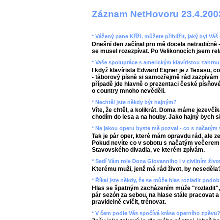
Záznam NetHovoru 23.4.200
* Vážený pane Kříži, můžete přiblížit, jaký byl V
Dnešní den začínal pro mě docela netradičně -
se musel rozezpívat. Po Velikonocích jsem rel
* Vaše spolupráce s americkým klavíristou zahrnu
I když klavírista Edward Eigner je z Texasu, c
- táborový písně si samozřejmě rád zazpívám
případě jde hlavně o prezentaci české písňové 
o country mnoho nevěděli.
* Nechtěl jste někdy být hajným?
Víte, že chtěl, a kolikrát. Doma máme jezevčík
chodím do lesa a na houby. Jako hajný bych si
* Na jakou operu byste mě pozval - co s načatým
Tak je pár oper, které mám opravdu rád, ale 
Pokud nevíte co v sobotu s načatým večerem, 
Stavovského divadla, ve kterém zpívám.
* Sedí Vám role Dona Giovanniho i v civilním živo
Kterému muži, jenž má rád život, by neseděla
* Říkal jste někdy, že se může hlas rozladit podob
Hlas se špatným zacházením může "rozladit", p
pár sezón za sebou, na hlase stále pracovat 
pravidelně cvičit, trénovat.
* V čem podle Vás spočívá krása operního zpěvu?