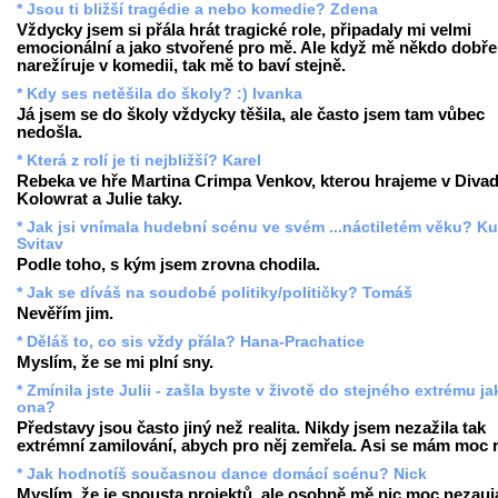
* Jsou ti bližší tragédie a nebo komedie? Zdena
Vždycky jsem si přála hrát tragické role, připadaly mi velmi
emocionální a jako stvořené pro mě. Ale když mě někdo dobře
narežíruje v komedii, tak mě to baví stejně.
* Kdy ses netěšila do školy? :) Ivanka
Já jsem se do školy vždycky těšila, ale často jsem tam vůbec
nedošla.
* Která z rolí je ti nejbližší? Karel
Rebeka ve hře Martina Crimpa Venkov, kterou hrajeme v Divad
Kolowrat a Julie taky.
* Jak jsi vnímala hudební scénu ve svém ...náctiletém věku? Ku
Svitav
Podle toho, s kým jsem zrovna chodila.
* Jak se díváš na soudobé politiky/političky? Tomáš
Nevěřím jim.
* Děláš to, co sis vždy přála? Hana-Prachatice
Myslím, že se mi plní sny.
* Zmínila jste Julii - zašla byste v životě do stejného extrému ja
ona?
Představy jsou často jiný než realita. Nikdy jsem nezažila tak
extrémní zamilování, abych pro něj zemřela. Asi se mám moc 
* Jak hodnotíš současnou dance domácí scénu? Nick
Myslím, že je spousta projektů, ale osobně mě nic moc nezauj