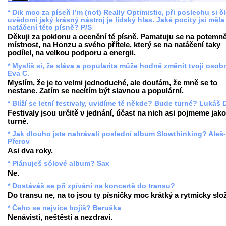
* Dik moc za píseň I’m (not) Really Optimistic, při poslechu si č
uvědomí jaký krásný nástroj je lidský hlas. Jaké pocity jsi měla 
natáčení této písně? P/S
Děkuji za poklonu a ocenění té písně. Pamatuju se na potemn
místnost, na Honzu a svého přítele, který se na natáčení taky
podílel, na velkou podporu a energii.
* Myslíš si, že sláva a popularita může hodně změnit tvoji oso
Eva C.
Myslím, že je to velmi jednoduché, ale doufám, že mně se to
nestane. Zatím se necítím být slavnou a populární.
* Blíží se letní festivaly, uvidíme tě někde? Bude turné? Lukáš 
Festivaly jsou určitě v jednání, účast na nich asi pojmeme jako
turné.
* Jak dlouho jste nahrávali poslední album Slowthinking? Aleš-
Přerov
Asi dva roky.
* Plánuješ sólové album? Sax
Ne.
* Dostáváš se při zpívání na koncertě do transu?
Do transu ne, na to jsou ty písničky moc krátký a rytmicky slož
* Čeho se nejvíce bojíš? Beruška
Nenávisti, neštěstí a nezdraví.