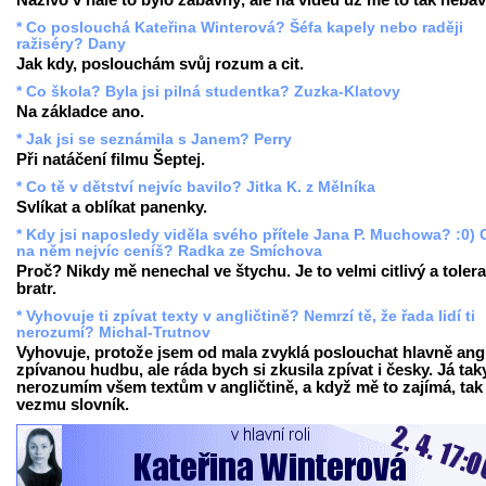
Naživo v hale to bylo zábavný, ale na videu už mě to tak nebav
* Co poslouchá Kateřina Winterová? Šéfa kapely nebo raději
ražiséry? Dany
Jak kdy, poslouchám svůj rozum a cit.
* Co škola? Byla jsi pilná studentka? Zuzka-Klatovy
Na základce ano.
* Jak jsi se seznámila s Janem? Perry
Při natáčení filmu Šeptej.
* Co tě v dětství nejvíc bavilo? Jitka K. z Mělníka
Svlíkat a oblíkat panenky.
* Kdy jsi naposledy viděla svého přítele Jana P. Muchowa? :0) 
na něm nejvíc ceníš? Radka ze Smíchova
Proč? Nikdy mě nenechal ve štychu. Je to velmi citlivý a tolera
bratr.
* Vyhovuje ti zpívat texty v angličtině? Nemrzí tě, že řada lidí ti
nerozumí? Michal-Trutnov
Vyhovuje, protože jsem od mala zvyklá poslouchat hlavně ang
zpívanou hudbu, ale ráda bych si zkusila zpívat i česky. Já tak
nerozumím všem textům v angličtině, a když mě to zajímá, tak 
vezmu slovník.