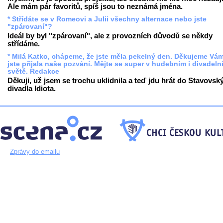
Ale mám pár favoritů, spíš jsou to neznámá jména.
* Střídáte se v Romeovi a Julii všechny alternace nebo jste
"zpárovaní"?
Ideál by byl "zpárovaní", ale z provozních důvodů se někdy
střídáme.
* Milá Katko, chápeme, že jste měla pekelný den. Děkujeme Vám
jste přijala naše pozvání. Mějte se super v hudebním i divadeln
světě. Redakce
Děkuji, už jsem se trochu uklidnila a teď jdu hrát do Stavovsk
divadla Idiota.
Zprávy do emailu