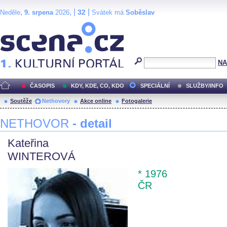
,
, |
|
32
Neděle
9. srpena
2026
Svátek má
Soběslav
Scéna.cz
NA
ČASOPIS
KDY, KDE, CO, KDO
SPECIÁLNÍ
SLUŽBY/INFO
Soutěže
Nethovory
Akce online
Fotogalerie
NETHOVOR
- detail
Kateřina
WINTEROVÁ
* 1976
ČR