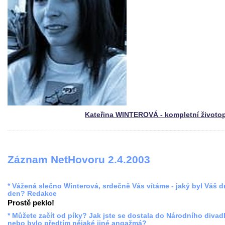
Kateřina WINTEROVÁ - kompletní životo
Záznam NetHovoru 2.4.2003
* Vážená slečno Winterová, srdečně Vás vítáme - jaký byl Váš 
den? Redakce
Prostě peklo!
* Můžete začít od píky? Jak jste se dostala do Národního divadl
nebo bylo předtím nějaké jiné angažmá?