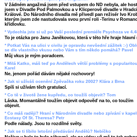
V žádném angažmá jsem před vstupem do ND nebyla, ale hos
jsem v Divadle Pod Palmovkou a v Klicperově divadle v Hradc
Králové. Do Národního divadla mě přivedl pan režisér Ivo Krob
kterým jsem zde nastudovala svou první roli -Terinu v Romanc
křídlovku.
* Vydechla jste si už po Vaší poslední premiéře Psychoza ve 4.
To je otázka pro Janu Janěkovou, která v této hře hraje hlavní r
* Potkat Vás na ulici v civilu je opravdu nevšední zážitek :-) Ob
se dle vlastního vkusu nebo Vám s tím někdo pomáhá? Pavel
Můj vkus je mým poradcem.
* Milá Katko, máš teď po Andělech větší problémy s popularito
Karel
Ne, jenom pořád dávám nějaké rozhovory!
* Jak si užíváš ocenění Zpěvačka roku 2002? Klára z Brna
Spíš si užívám těch gratulací.
* Co tě v životě žene kupředu, co toužíš objevit? Tom
Láska. Momantálně toužím objevit odpověď na to, co toužím
objevit.
* Co máš raději? Hraní v Národním divadle nebo zpívání v kape
Ecstasy Of St. Theresa? Petr
Podle nálady. Jsou to rozdílné světy.
* Jak se ti líbilo letošní předávání Andělů? Nebíčko