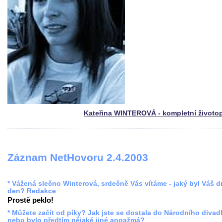
Kateřina WINTEROVÁ - kompletní životo
Záznam NetHovoru 2.4.2003
* Vážená slečno Winterová, srdečně Vás vítáme - jaký byl Váš 
den? Redakce
Prostě peklo!
* Můžete začít od píky? Jak jste se dostala do Národního divadl
nebo bylo předtím nějaké jiné angažmá?