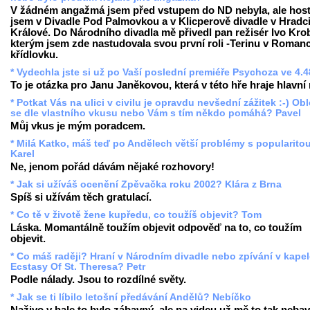
V žádném angažmá jsem před vstupem do ND nebyla, ale hos
jsem v Divadle Pod Palmovkou a v Klicperově divadle v Hradc
Králové. Do Národního divadla mě přivedl pan režisér Ivo Krob
kterým jsem zde nastudovala svou první roli -Terinu v Romanc
křídlovku.
* Vydechla jste si už po Vaší poslední premiéře Psychoza ve 4.
To je otázka pro Janu Janěkovou, která v této hře hraje hlavní r
* Potkat Vás na ulici v civilu je opravdu nevšední zážitek :-) Ob
se dle vlastního vkusu nebo Vám s tím někdo pomáhá? Pavel
Můj vkus je mým poradcem.
* Milá Katko, máš teď po Andělech větší problémy s popularito
Karel
Ne, jenom pořád dávám nějaké rozhovory!
* Jak si užíváš ocenění Zpěvačka roku 2002? Klára z Brna
Spíš si užívám těch gratulací.
* Co tě v životě žene kupředu, co toužíš objevit? Tom
Láska. Momantálně toužím objevit odpověď na to, co toužím
objevit.
* Co máš raději? Hraní v Národním divadle nebo zpívání v kape
Ecstasy Of St. Theresa? Petr
Podle nálady. Jsou to rozdílné světy.
* Jak se ti líbilo letošní předávání Andělů? Nebíčko