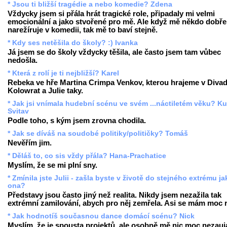
* Jsou ti bližší tragédie a nebo komedie? Zdena
Vždycky jsem si přála hrát tragické role, připadaly mi velmi
emocionální a jako stvořené pro mě. Ale když mě někdo dobře
narežíruje v komedii, tak mě to baví stejně.
* Kdy ses netěšila do školy? :) Ivanka
Já jsem se do školy vždycky těšila, ale často jsem tam vůbec
nedošla.
* Která z rolí je ti nejbližší? Karel
Rebeka ve hře Martina Crimpa Venkov, kterou hrajeme v Divad
Kolowrat a Julie taky.
* Jak jsi vnímala hudební scénu ve svém ...náctiletém věku? Ku
Svitav
Podle toho, s kým jsem zrovna chodila.
* Jak se díváš na soudobé politiky/političky? Tomáš
Nevěřím jim.
* Děláš to, co sis vždy přála? Hana-Prachatice
Myslím, že se mi plní sny.
* Zmínila jste Julii - zašla byste v životě do stejného extrému ja
ona?
Představy jsou často jiný než realita. Nikdy jsem nezažila tak
extrémní zamilování, abych pro něj zemřela. Asi se mám moc 
* Jak hodnotíš současnou dance domácí scénu? Nick
Myslím, že je spousta projektů, ale osobně mě nic moc nezauj