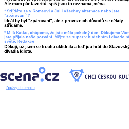
Ale mám pár favoritů, spíš jsou to neznámá jména.
* Střídáte se v Romeovi a Julii všechny alternace nebo jste
"zpárovaní"?
Ideál by byl "zpárovaní", ale z provozních důvodů se někdy
střídáme.
* Milá Katko, chápeme, že jste měla pekelný den. Děkujeme Vám
jste přijala naše pozvání. Mějte se super v hudebním i divadeln
světě. Redakce
Děkuji, už jsem se trochu uklidnila a teď jdu hrát do Stavovsk
divadla Idiota.
Zprávy do emailu