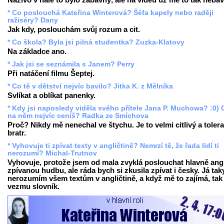
Naživo v hale to bylo zábavný, ale na videu už mě to tak nebav
* Co poslouchá Kateřina Winterová? Šéfa kapely nebo raději
ražiséry? Dany
Jak kdy, poslouchám svůj rozum a cit.
* Co škola? Byla jsi pilná studentka? Zuzka-Klatovy
Na základce ano.
* Jak jsi se seznámila s Janem? Perry
Při natáčení filmu Šeptej.
* Co tě v dětství nejvíc bavilo? Jitka K. z Mělníka
Svlíkat a oblíkat panenky.
* Kdy jsi naposledy viděla svého přítele Jana P. Muchowa? :0) 
na něm nejvíc ceníš? Radka ze Smíchova
Proč? Nikdy mě nenechal ve štychu. Je to velmi citlivý a tolera
bratr.
* Vyhovuje ti zpívat texty v angličtině? Nemrzí tě, že řada lidí ti
nerozumí? Michal-Trutnov
Vyhovuje, protože jsem od mala zvyklá poslouchat hlavně ang
zpívanou hudbu, ale ráda bych si zkusila zpívat i česky. Já tak
nerozumím všem textům v angličtině, a když mě to zajímá, tak 
vezmu slovník.