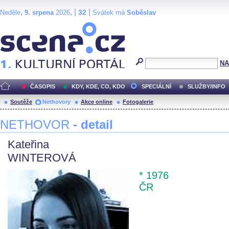
,
, |
|
32
Neděle
9. srpena
2026
Svátek má
Soběslav
Scéna.cz
NA
ČASOPIS
KDY, KDE, CO, KDO
SPECIÁLNÍ
SLUŽBY/INFO
Soutěže
Nethovory
Akce online
Fotogalerie
NETHOVOR
- detail
Kateřina
WINTEROVÁ
* 1976
ČR