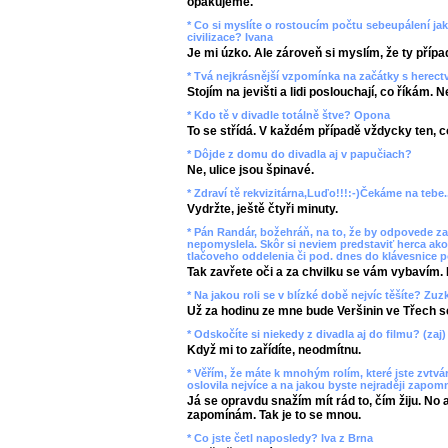
opakujeme.
* Co si myslíte o rostoucím počtu sebeupálení ja
civilizace? Ivana
Je mi úzko. Ale zároveň si myslím, že ty přípa
* Tvá nejkrásnější vzpomínka na začátky s herec
Stojím na jevišti a lidi poslouchají, co říkám. 
* Kdo tě v divadle totálně štve? Opona
To se střídá. V každém případě vždycky ten, co
* Dôjde z domu do divadla aj v papučiach?
Ne, ulice jsou špinavé.
* Zdraví tě rekvizitárna,Luďo!!!:-)Čekáme na tebe..
Vydržte, ještě čtyři minuty.
* Pán Randár, božehráň, na to, že by odpovede za
nepomyslela. Skôr si neviem predstaviť herca ako
tlačoveho oddelenia či pod. dnes do klávesnice p
Tak zavřete oči a za chvilku se vám vybavím. 
* Na jakou roli se v blízké době nejvíc těšíte? Z
Už za hodinu ze mne bude Veršinin ve Třech s
* Odskočíte si niekedy z divadla aj do filmu? (zaj)
Když mi to zařídíte, neodmítnu.
* Věřím, že máte k mnohým rolím, které jste zvtvárn
oslovila nejvíce a na jakou byste nejraději zapom
Já se opravdu snažím mít rád to, čím žiju. No 
zapomínám. Tak je to se mnou.
* Co jste četl naposledy? Iva z Brna