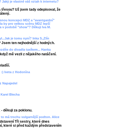
? Jaký je vlastně váš vztah k internetu?
ka třesou? Už jsem tady odepisoval, že
álený.
asnou koncepci MDZ a "avantgardní"
la by pro velkou scénu MDZ lepší
va v podobě "show"? Děkuji Iva M.
l...Jak je tomu nyní? Inka S.,Zlín
? Jsem ten nejhodnější z hodných.
ezdíte do divadla taxíkem... Hanka
 - když mě vezli z nějakého natáčení.
mladší.
 :) Iveta z Hodonína
 z Napajedel
? Karel Blecha
- děkuji za poklonu.
to má trochu vulgarnější podton. Alice
edstavení Tři sestry, které dnes
, které si před každým představením