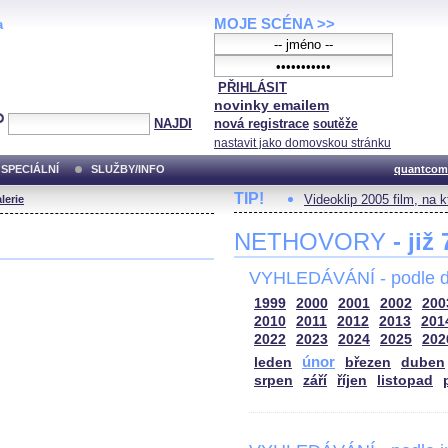
MOJE SCÉNA >>
a
PŘIHLÁSIT
novinky emailem
NAJDI
nová registrace
soutěže
nastavit jako domovskou stránku
SPECIÁLNÍ
SLUŽBY/INFO
quantcom
TIP!
Videoklip 2005 film, na 
lerie
NETHOVORY
- již
VYHLEDÁVÁNÍ - podle d
1999
2000
2001
2002
200
2010
2011
2012
2013
201
2022
2023
2024
2025
202
únor
leden
březen
duben
srpen
září
říjen
listopad