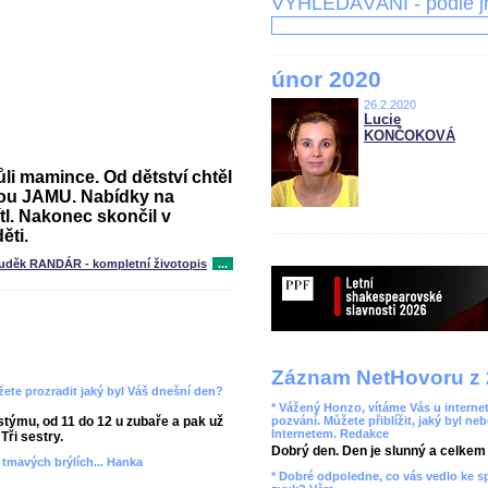
VYHLEDÁVÁNÍ - podle 
únor 2020
26.2.2020
Lucie
KONČOKOVÁ
i mamince. Od dětství chtěl
kou JAMU. Nabídky na
l. Nakonec skončil v
ěti.
uděk RANDÁR - kompletní životopis
...
Záznam NetHovoru z 
ete prozradit jaký byl Váš dnešní den?
* Vážený Honzo, vítáme Vás u internet
týmu, od 11 do 12 u zubaře a pak už
pozvání. Můžete přiblížit, jaký byl ne
Internetem. Redakce
Tři sestry.
Dobrý den. Den je slunný a celkem r
v tmavých brýlích... Hanka
* Dobré odpoledne, co vás vedlo ke 