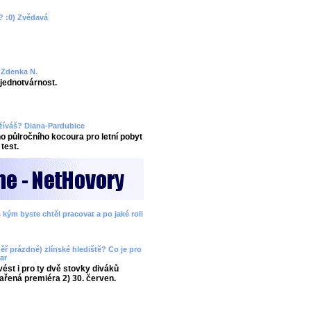
? :0) Zvědavá
? Zdenka N.
ejednotvárnost.
užíváš? Diana-Pardubice
 půlročního kocoura pro letní pobyt
test.
 kým byste chtěl pracovat a po jaké roli
ěř prázdné) zlínské hlediště? Co je pro
ar
ést i pro ty dvě stovky diváků
ařená premiéra 2) 30. červen.