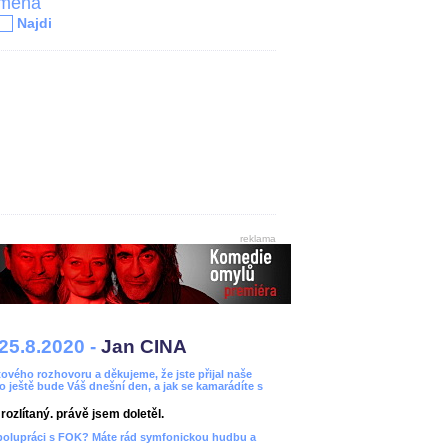
jména
Najdi
reklama
25.8.2020 -
Jan CINA
ového rozhovoru a děkujeme, že jste přijal naše
bo ještě bude Váš dnešní den, a jak se kamarádíte s
ozlítaný. právě jsem doletěl.
spolupráci s FOK? Máte rád symfonickou hudbu a