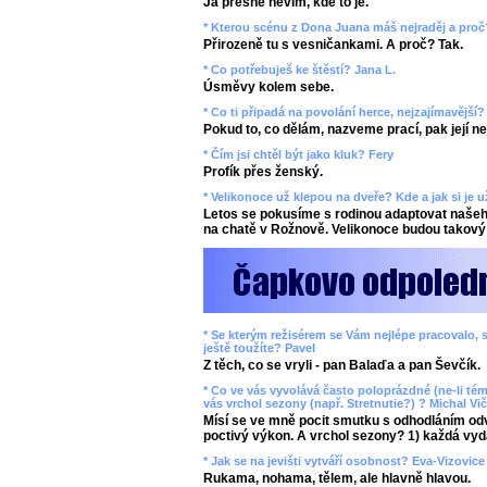
Já přesně nevím, kde to je.
* Kterou scénu z Dona Juana máš nejraděj a proč
Přirozeně tu s vesničankami. A proč? Tak.
* Co potřebuješ ke štěstí? Jana L.
Úsměvy kolem sebe.
* Co ti připadá na povolání herce, nejzajímavější
Pokud to, co dělám, nazveme prací, pak její n
* Čím jsi chtěl být jako kluk? Fery
Profík přes ženský.
* Velikonoce už klepou na dveře? Kde a jak si je 
Letos se pokusíme s rodinou adaptovat našeho
na chatě v Rožnově. Velikonoce budou takový 
* Se kterým režisérem se Vám nejlépe pracovalo, s
ještě toužíte? Pavel
Z těch, co se vryli - pan Balaďa a pan Ševčík.
* Co ve vás vyvolává často poloprázdné (ne-li tém
vás vrchol sezony (např. Stretnutie?) ? Michal Vič
Mísí se ve mně pocit smutku s odhodláním odv
poctivý výkon. A vrchol sezony? 1) každá vyd
* Jak se na jevišti vytváří osobnost? Eva-Vizovice
Rukama, nohama, tělem, ale hlavně hlavou.