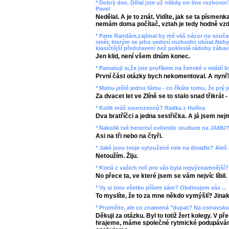
* Dobrý den. Dělal jste už někdy on-line rozhovor
Pavel
Nedělal. A je to znát. Vidíte, jak se ta písmen
nemám doma počítač, vztah je tedy hodně vzd
* Pane Randáre,zajímal by mě váš názor na souč
směr, kterým se jeho vedení rozhodlo ubírat.Neby
klasičtější představení než pokleslá rádoby zába
Jen klid, není všem dnům konec.
* Pamatuji si,že jste profíkem na ženské v mládí by
První část otázky bych nekomentoval. A nyní
* Mohu ještě jednu fámu - co říkáte tomu, že prý j
Za dvacet let ve Zlíně se to stalo snad třikrát
* Kolik máš sourozenců? Radka z Hulína
Dva bratříčci a jedna sestřička. A já jsem nej
* Nakolik tvé herectví ovlivnilo studium na JAMU?
Asi na tři nebo na čtyři.
* Jaké jsou tvoje vytoužené role na divadle? Aleš
Netoužím. Žiju.
* Která z vašich rolí pro vás byla nejvýznamnější
No přece ta, ve které jsem se vám nejvíc líbil.
* Vy si toto všetko píšete sám? Obdivujem vás ...
To myslíte, že to za mne někdo vymýšlí? Jinak 
* Promiňte, ale co znamená "dupat? Na ostravsku 
Děkuji za otázku. Byl to totiž žert kolegy. V př
hrajeme, máme společné rytmické podupávání