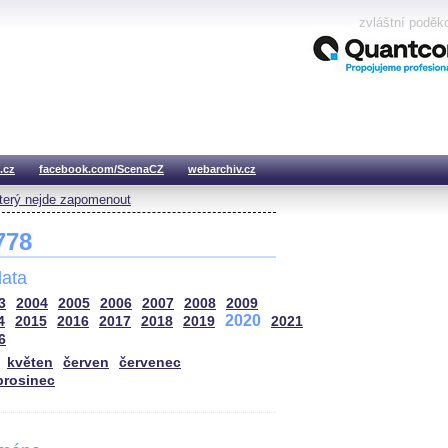
zvláštní poděk
.cz
facebook.com/ScenaCZ
webarchiv.cz
který nejde zapomenout
 778
ata
3
2004
2005
2006
2007
2008
2009
2020
4
2015
2016
2017
2018
2019
2021
6
květen
červen
červenec
prosinec