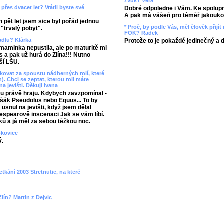
zvuk? Věra
přes dvacet let? Vrátil byste své
Dobré odpoledne i Vám. Ke spolupr
A pak má vášeň pro téměř jakoukol
 pět let jsem sice byl pořád jednou
* Proč, by podle Vás, měl člověk přij
 "trvalý pobyt".
FOK? Radek
vadlu? Klárka
Protože to je pokaždé jedinečný a 
aminka nepustila, ale po maturitě mi
 a pak už hurá do Zlína!!! Nutno
ší LŠU.
ovat za spoustu nádherných rolí, které
). Chci se zeptat, kterou roli máte
na jevišti. Děkuji Ivana
ou právě hraju. Kdybych zavzpomínal -
 Lišák Pseudolus nebo Equus... To by
snul na jevišti, když jsem dělal
spearově inscenaci Jak se vám líbí.
ků a já měl za sebou těžkou noc.
okovice
ý.
etkání 2003 Stretnutie, na které
lín? Martin z Dejvic