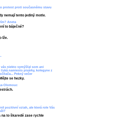
ko protest proti současnému stavu
dy nemají tento jediný motiv.
tvím? Aneta
Není to báječné?
 lže.
.
 vás niekto vymýšľal som ani
 ťuká namiesto pisárky, kolegyne z
očítača... Pekný večer
Mějte se hezky.
uzka-Olomouc
estrách.
il pozitivní vztah, ale která role Vás
něl?
a na to škaredé zase rychle