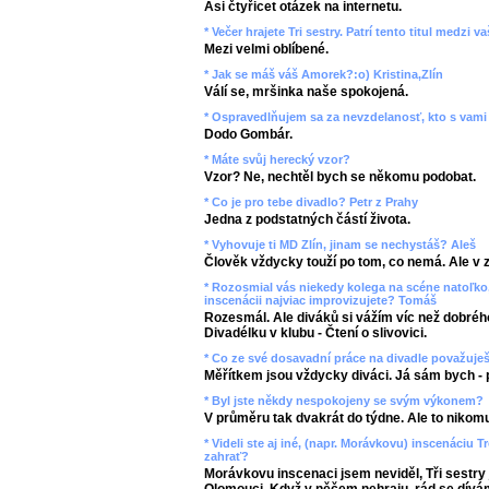
Asi čtyřicet otázek na internetu.
* Večer hrajete Tri sestry. Patrí tento titul medzi
Mezi velmi oblíbené.
* Jak se máš váš Amorek?:o) Kristina,Zlín
Válí se, mršinka naše spokojená.
* Ospravedlňujem sa za nevzdelanosť, kto s vami 
Dodo Gombár.
* Máte svůj herecký vzor?
Vzor? Ne, nechtěl bych se někomu podobat.
* Co je pro tebe divadlo? Petr z Prahy
Jedna z podstatných částí života.
* Vyhovuje ti MD Zlín, jinam se nechystáš? Aleš
Člověk vždycky touží po tom, co nemá. Ale v 
* Rozosmial vás niekedy kolega na scéne natoľko,
inscenácii najviac improvizujete? Tomáš
Rozesmál. Ale diváků si vážím víc než dobrého
Divadélku v klubu - Čtení o slivovici.
* Co ze své dosavadní práce na divadle považuje
Měřítkem jsou vždycky diváci. Já sám bych - 
* Byl jste někdy nespokojeny se svým výkonem?
V průměru tak dvakrát do týdne. Ale to nikomu
* Videli ste aj iné, (napr. Morávkovu) inscenáciu T
zahrať?
Morávkovu inscenaci jsem neviděl, Tři sestry 
Olomouci. Když v něčem nehraju, rád se dív