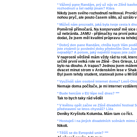
* Vážený pane Randáre, prý už nás ve Zlíně bavíte 
rozhodnutí a šel raději jinam? Klára
Nikdy jsem svého rozhodnutí nelitoval. Prvních
nohou pryč, ale pouto časem sílilo, až uzrálo v
* Můžeš nám prozradit, jaká byla tvoje cesta k di
Poměrně přímočará. Na konzervatoř mě sice m
už nebránila. JAMU - přijímačky na první pokus
dodat, že jsem měl kvalitní průpravu na tehdej
* Dobrý den pane Randáre, chtěla bych Vám poděk
jste ztvárnil (z poslední doby především Don Juan
nejraději? A potom, jaký největší trapas jste zažil 
V naprosté většině mám vždy rád tu roli, kter
určitě první velká role ve Zlíně - Des Grieux,
bylo na dlouho. A trapas? Jednou jsem málem u
dvacet minut strom v Ardenském lese v Shake
Byl jsem tehdy student, statovali jsme u Mrští
* Využíváš sám osobně internet doma? Leoš-Otr
Nemaje doma počítače, je mi internet vzdálen
* Bude hercům v EU lépe než dnes? ***
Tak to bych taky rád věděl
* V květnu opět začne ve Zlíně divadelní festival S
představení se letos chystáš? Lída
Deníky Kryštofa Kolumba. Mám tam co říct.
* Hostuješ i na jiných divadelních scénách mimo Z
Nikoli.
* Těšíš se do Evropské unie? ***