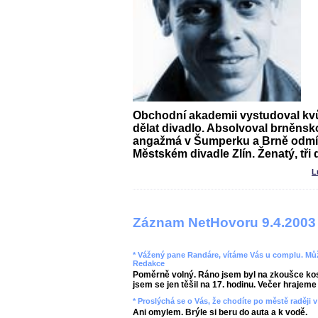
Obchodní akademii vystudoval kvůl
dělat divadlo. Absolvoval brněns
angažmá v Šumperku a Brně odmít
Městském divadle Zlín. Ženatý, tři d
L
Záznam NetHovoru 9.4.2003
* Vážený pane Randáre, vítáme Vás u complu. Můž
Redakce
Poměrně volný. Ráno jsem byl na zkoušce kos
jsem se jen těšil na 17. hodinu. Večer hrajeme 
* Proslýchá se o Vás, že chodíte po městě raději 
Ani omylem. Brýle si beru do auta a k vodě.