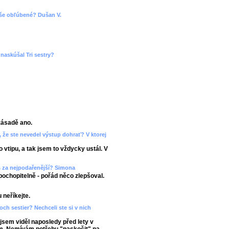
 vaše obľúbené? Dušan V.
naskúšal Tri sestry?
zásadě ano.
 že ste nevedel výstup dohrať? V ktorej
 vtipu, a tak jsem to vždycky ustál. V
š za nejpodařenější? Simona
pochopitelně - pořád něco zlepšoval.
 neříkejte.
roch sestier? Nechceli ste si v nich
jsem viděl naposledy před lety v
ám. Nemívám potřebu "naskočit" na