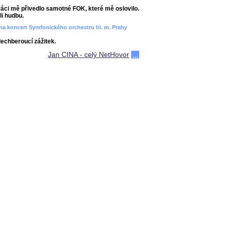
áci mě přivedlo samotné FOK, které mě oslovilo.
i hudbu.
ít na koncert Symfonického orchestru hl. m. Prahy
dechberoucí zážitek.
Jan CINA - celý NetHovor