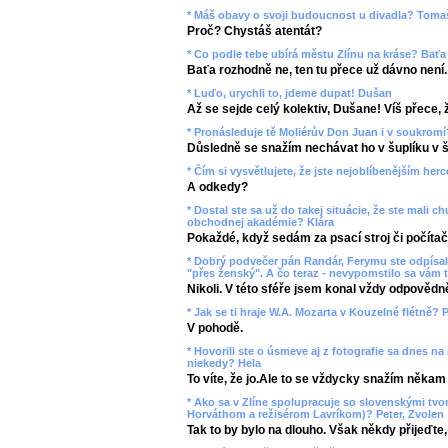
* Máš obavy o svoji budoucnost u divadla? Toma
Proč? Chystáš atentát?
* Co podle tebe ubírá městu Zlínu na kráse? Baťa
Baťa rozhodně ne, ten tu přece už dávno není.
* Luďo, urychli to, jdeme dupat! Dušan
Až se sejde celý kolektiv, Dušane! Víš přece, ž
* Pronásleduje tě Moliérův Don Juan i v soukromí
Důsledně se snažím nechávat ho v šuplíku v š
* Čím si vysvětlujete, že jste nejoblíbenějším her
A odkedy?
* Dostal ste sa už do takej situácie, že ste mali
obchodnej akadémie? Klára
Pokaždé, když sedám za psací stroj či počítač
* Dobrý podvečer pán Randár, Ferymu ste odpísali
"přes ženský". A čo teraz - nevypomstilo sa vám t
Nikoli. V této sféře jsem konal vždy odpovědn
* Jak se ti hraje W.A. Mozarta v Kouzelné flétně? P
V pohodě.
* Hovorili ste o úsmeve aj z fotografie sa dnes na
niekedy? Hela
To víte, že jo.Ale to se vždycky snažím někam
* Ako sa v Zlíne spolupracuje so slovenskými tv
Horváthom a režisérom Lavríkom)? Peter, Zvolen
Tak to by bylo na dlouho. Však někdy přijeďte