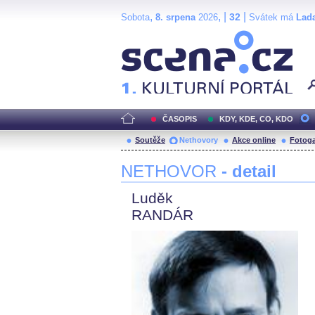
,
, |
|
32
Sobota
8. srpena
2026
Svátek má
Lad
Scéna.cz
ČASOPIS
KDY, KDE, CO, KDO
Soutěže
Nethovory
Akce online
Fotoga
NETHOVOR
- detail
Luděk
RANDÁR