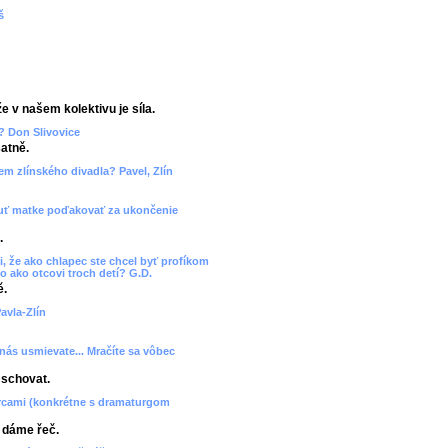
š
e v našem kolektivu je síla.
? Don Slivovice
atně.
cem zlínského divadla? Pavel, Zlín
 chuť matke poďakovať za ukončenie
.
, že ako chlapec ste chcel byť profíkom
o ako otcovi troch detí? G.D.
ě.
avla-Zlín
 nás usmievate... Mračíte sa vôbec
 schovat.
orcami (konkrétne s dramaturgom
, dáme řeč.