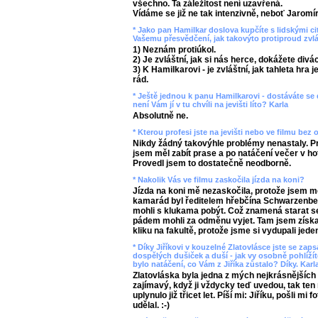
všechno. Ta záležitost není uzavřená.
Vídáme se již ne tak intenzivně, neboť Jaromí
* Jako pan Hamilkar doslova kupčíte s lidskými ci
Vašemu přesvědčení, jak takovýto protiproud zvl
1) Neznám protiúkol.
2) Je zvláštní, jak si nás herce, dokážete divá
3) K Hamilkarovi - je zvláštní, jak tahleta hra 
rád.
* Ještě jednou k panu Hamilkarovi - dostáváte se
není Vám jí v tu chvíli na jevišti líto? Karla
Absolutně ne.
* Kterou profesi jste na jevišti nebo ve filmu bez 
Nikdy žádný takovýhle problémy nenastaly. Pra
jsem měl zabít prase a po natáčení večer v hote
Provedl jsem to dostatečně neodborně.
* Nakolik Vás ve filmu zaskočila jízda na koni?
Jízda na koni mě nezaskočila, protože jsem mě
kamarád byl ředitelem hřebčína Schwarzenber
mohli s klukama pobýt. Což znamená starat se
pádem mohli za odměnu vyjet. Tam jsem získal
kliku na fakultě, protože jsme si vydupali jede
* Díky Jiříkovi v kouzelné Zlatovlásce jste se za
dospělých dušiček a duší - jak vy osobně pohlíží
bylo natáčení, co Vám z Jiříka zůstalo? Díky. Karl
Zlatovláska byla jedna z mých nejkrásnějších 
zajímavý, když ji vždycky teď uvedou, tak ten
uplynulo již třicet let. Píší mi: Jiříku, pošli mi
udělal. :-)