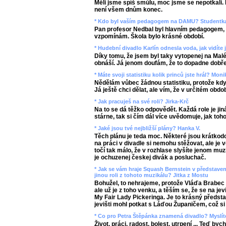
Měli jsme spíš smůlu, moc jsme se nepotkali. 
není všem dnům konec.
* Kdo byl vaším pedagogem na DAMU? Studentk
Pan profesor Nedbal byl hlavním pedagogem, a
vzpomínám. Škola bylo krásné období.
* Hudební divadlo Karlín odnesla voda, jak vidít
Díky tomu, že jsem byl taky vytopenej na Malé
obnáší. Já jenom doufám, že to dopadne dobře
* Máte svoji statistiku kolik princů jste hrál? Moni
Nědělám vůbec žádnou statistiku, protože když
Já ještě chci dělat, ale vím, že v určitém obdob
* Jak pracuješ na své roli? Jirka-Krč
Na to se dá těžko odpovědět. Každá role je jiná
stárne, tak si čím dál více uvědomuje, jak toh
* Jaké jsou tvé nejbližší plány? Hanka V.
Těch plánu je teda moc. Některé jsou krátkodob
na práci v divadle si nemohu stěžovat, ale je 
točí tak málo, že v rozhlase slyšíte jenom muz
je ochuzenej českej divák a posluchač.
* Jak se vám hraje Squash Bernstein v představení 
jinou roli z tohoto muzikálu? Jitka z Mostu
Bohužel, to nehrajeme, protože Vláďa Brabec si
ale už je z toho venku, a těším se, že se na je
My Fair Lady Pickeringa. Je to krásný předst
jevišti mohl potkat s Láďou Županičem, což si
* Co pro Petra Štěpánka znamená divadlo? Myslíte
Život, práci, radost, bolest, utrpení ... Teď