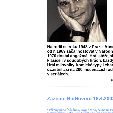
Na rodil se roku 1948 v Praze. Ab
od r. 1969 začal hostovat v Národní
1970 dostal angažmá. Hrál stěžejní
klasice i v soudobých hrách, každý
Hrál milovníky, komické typy i char
účastnil asi na 200 inscenacích od
v seriálech.
P
Záznam NetHovoru 16.4.200
* Vážený pane Štěpánku, kromě toho, že máme Pope