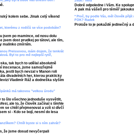
t, jaký byl a bude Váš dnešní den?
zvuk? Věra
ně.
Dobré odpoledne i Vám. Ke spolupr
A pak má vášeň pro téměř jakoukol
* Proč, by podle Vás, měl člověk přij
ský kolem sebe. Jinak celý víkend
FOK? Radek
Protože to je pokaždé jedinečný a 
et, kterému z rodičů se více podobáte?
oru jsem po mamince, od nosu dolu
e jsem dost prudkej po tátovi, ale tím,
y malinko zmírním.
 Janou Preissovou, mám dojem, že tenkrát
á. Byl to pro mě nejlepší rytíř,
eska, tak bych to udělal absolutně
tovní inscenace, jsme samozřejmě
ka, jestli bych nevzal v Manon roli
ála divadelních her, kterou prakticky
elevizi Vladimír Ráž a dodneška slyším
 Štěpánků má takovou "velkou úrodu"
y to šlo všechno jednoduše vysvětlit,
esi, ale to, že člověk začínal s tímhle
 se chtěl přejmenovat a vzít si dívčí
em si - Kdo se bojí, nesmí do lesa
anzlíkem? Chtěl byste si s ním zahrát?
m, že jsme dosud nevyčerpali