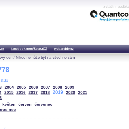
zvláštní poděk
.cz
facebook.com/ScenaCZ
webarchiv.cz
vý den / Nikdo nemůže být na všechno sám
 778
ata
3
2004
2005
2006
2007
2008
2009
2019
4
2015
2016
2017
2018
2020
2021
6
květen
červen
červenec
prosinec