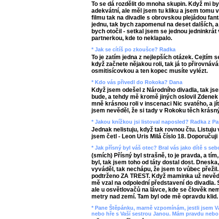
To se dá rozdělit do mnoha skupin. Když mi by
adekvátní, ale měl jsem tu kliku a jsem tomu 
filmu tak na divadle s obrovskou plejádou fa
jednu, tak bych zapomenul na deset dalších, a 
bych otočil - setkal jsem se jednou jedninkrát 
partnerkou, kde to neklapalo.
* Jak se cítíš po zkoušce? Radka
To je zatím jedna z nejlepších otázek. Cejtím 
když začnete nějakou roli, tak já to přirovnáv
osmitisícovkou a ten kopec musíte vylézt.
* Kdo vás přivedl do Rokoka? Dana
Když jsem odešel z Národního divadla, tak j
bude, a tehdy mě kromě jiných oslovil Zdenek
mně krásnou roli v inscenaci Nic svatého, a jí
jsem nevěděl, že si tady v Rokoku těch krásnýc
* Jakou knížkou jsi listoval naposled? Radka z P
Jednak nelistuju, když tak rovnou čtu. Listuju
jsem četl - Leon Uris Milá číslo 18. Doporučuji
* Jak přísný byl váš otec? Bral vás jako dítě s se
(smích) Přísný byl strašně, to je pravda, a tím
byl, tak jsem toho od táty dostal dost. Dneska
vyváděl, tak nechápu, že jsem to vůbec přežil.
podtrženo ZA TREST. Když maminka už nevěděl
mě vzal na odpolední představení do divadla.
ale u osvětlovačů na lávce, kde se člověk nemo
metry nad zemí. Tam byl ode mě opravdu klid. 
* Pane Štěpánku, marně vzpomínám, jestli jsem Vá
nebo hře s Vaší sestrou Janou. Mám pravdu nebo 