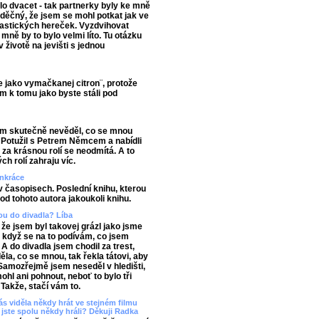
lo dvacet - tak partnerky byly ke mně
vděčný, že jsem se mohl potkat jak ve
ntastických hereček. Vyzdvihovat
mně by to bylo velmi líto. Tu otázku
v životě na jevišti s jednou
se jako vymačkanej citron¨, protože
ám k tomu jako byste stáli pod
sem skutečně nevěděl, co se mnou
 Potužil s Petrem Němcem a nabídli
t za krásnou rolí se neodmítá. A to
h rolí zahraju víc.
ankráce
 v časopisech. Poslední knihu, kterou
 od tohoto autora jakoukoli knihu.
bou do divadla? Líba
, že jsem byl takovej grázl jako jsme
, když se na to podívám, co jsem
 A do divadla jsem chodil za trest,
a, co se mnou, tak řekla tátovi, aby
 Samozřejmě jsem neseděl v hledišti,
hl ani pohnout, neboť to bylo tři
Takže, stačí vám to.
s viděla někdy hrát ve stejném filmu
jste spolu někdy hráli? Děkuji Radka