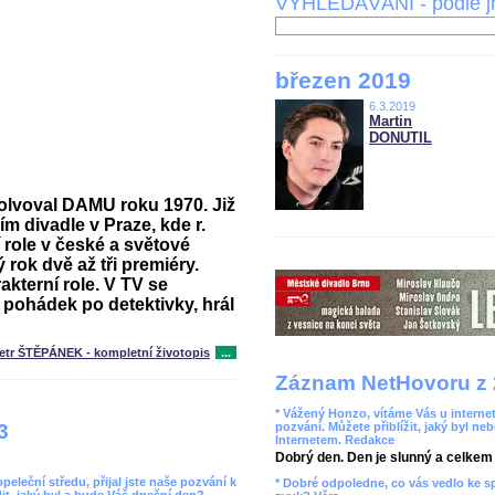
VYHLEDÁVÁNÍ - podle 
březen 2019
6.3.2019
Martin
DONUTIL
solvoval DAMU roku 1970. Již
m divadle v Praze, kde r.
 role v české a světové
 rok dvě až tři premiéry.
akterní role. V TV se
 pohádek po detektivky, hrál
etr ŠTĚPÁNEK - kompletní životopis
...
Záznam NetHovoru z 
* Vážený Honzo, vítáme Vás u internet
pozvání. Můžete přiblížit, jaký byl ne
3
Internetem. Redakce
Dobrý den. Den je slunný a celkem r
leční středu, přijal jste naše pozvání k
* Dobré odpoledne, co vás vedlo ke 