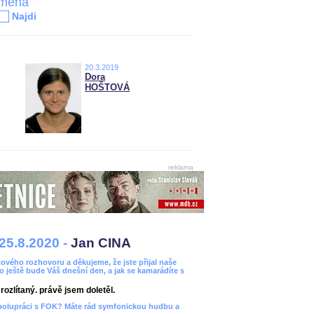
jména
Najdi
20.3.2019
Dora
HOŠTOVÁ
reklama
25.8.2020 -
Jan CINA
ového rozhovoru a děkujeme, že jste přijal naše
bo ještě bude Váš dnešní den, a jak se kamarádíte s
ozlítaný. právě jsem doletěl.
spolupráci s FOK? Máte rád symfonickou hudbu a