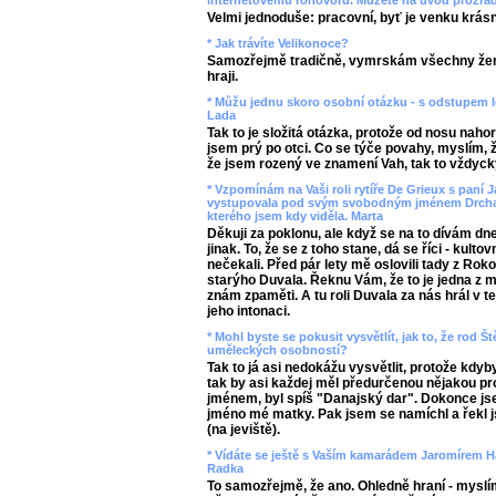
internetovému rohovoru. Můžete na úvod prozradi
Velmi jednoduše: pracovní, byť je venku krás
* Jak trávíte Velikonoce?
Samozřejmě tradičně, vymrskám všechny žen
hraji.
* Můžu jednu skoro osobní otázku - s odstupem l
Lada
Tak to je složitá otázka, protože od nosu nah
jsem prý po otci. Co se týče povahy, myslím, ž
že jsem rozený ve znamení Vah, tak to vždyck
* Vzpomínám na Vaši roli rytíře De Grieux s paní
vystupovala pod svým svobodným jménem Drchalov
kterého jsem kdy viděla. Marta
Děkuji za poklonu, ale když se na to dívám dn
jinak. To, že se z toho stane, dá se říci - kul
nečekali. Před pár lety mě oslovili tady z Roko
starýho Duvala. Řeknu Vám, že to je jedna z m
znám zpaměti. A tu roli Duvala za nás hrál v t
jeho intonaci.
* Mohl byste se pokusit vysvětlít, jak to, že rod
uměleckých osobností?
Tak to já asi nedokážu vysvětlit, protože kdyb
tak by asi každej měl předurčenou nějakou prof
jménem, byl spíš "Danajský dar". Dokonce jsem
jméno mé matky. Pak jsem se namíchl a řekl js
(na jeviště).
* Vídáte se ještě s Vaším kamarádem Jaromírem H
Radka
To samozřejmě, že ano. Ohledně hraní - myslí