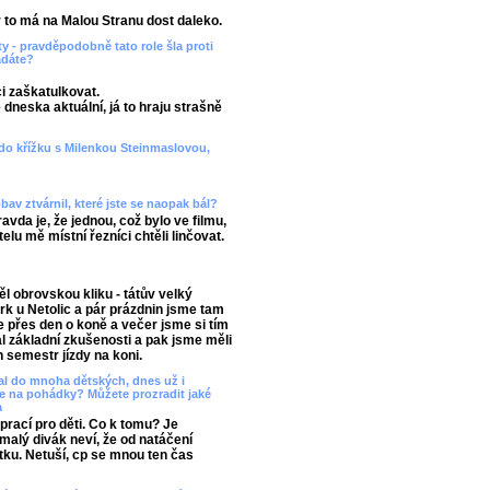
r to má na Malou Stranu dost daleko.
ty - pravděpodobně tato role šla proti
ádáte?
ci zaškatulkovat.
je dneska aktuální, já to hraju strašně
 do křížku s Milenkou Steinmaslovou,
obav ztvárnil, které jste se naopak bál?
vda je, že jednou, což bylo ve filmu,
lu mě místní řezníci chtěli linčovat.
l obrovskou kliku - tátův velký
k u Netolic a pár prázdnin jsme tam
 přes den o koně a večer jsme si tím
 základní zkušenosti a pak jsme měli
n semestr jízdy na koni.
psal do mnoha dětských, dnes už i
te na pohádky? Můžete prozradit jaké
a
prací pro děti. Co k tomu? Je
 malý divák neví, že od natáčení
 fotku. Netuší, cp se mnou ten čas