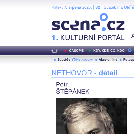
,
, |
|
32
Pátek
7. srpena
2026
Svátek má
Oldři
Scéna.cz
ČASOPIS
KDY, KDE, CO, KDO
Soutěže
Nethovory
Akce online
Fotoga
NETHOVOR
- detail
Petr
ŠTĚPÁNEK