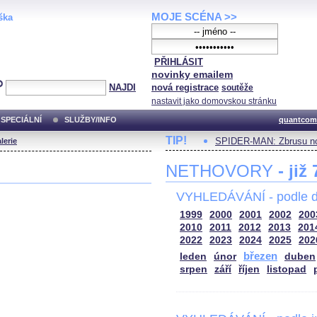
MOJE SCÉNA >>
ška
PŘIHLÁSIT
novinky emailem
NAJDI
nová registrace
soutěže
nastavit jako domovskou stránku
SPECIÁLNÍ
SLUŽBY/INFO
quantcom
TIP!
SPIDER-MAN: Zbrusu no
lerie
NETHOVORY
- již
VYHLEDÁVÁNÍ - podle d
1999
2000
2001
2002
200
2010
2011
2012
2013
201
2022
2023
2024
2025
202
březen
leden
únor
duben
srpen
září
říjen
listopad