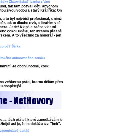
ádky Zlatovláska? Ivanka z Varů
lubu, tak tam pozvali děti, abychom
 tou živou vodou a starý Král říká: On
a to byl největší profesionál, s nímž
ěr, tak to dlouho trvá, a Ibrahim v té
era! Jede! Klap!. a začne vlastní
 nebo cokoli udělal, ten Ibrahim přesně
ryskem. A to všechno za honorář - jen
 a proč? Šárka
dětského animovaného seriálu
imnutí. Je obdivuhodné, kolik
na veškerou práci, kterou dělám přes
u dospělejší.
oc, a těch přátel, které zanedbávám je
tější asi je, že nedokážu tzv. "hnít".
i vzpomínáte? Lukáš