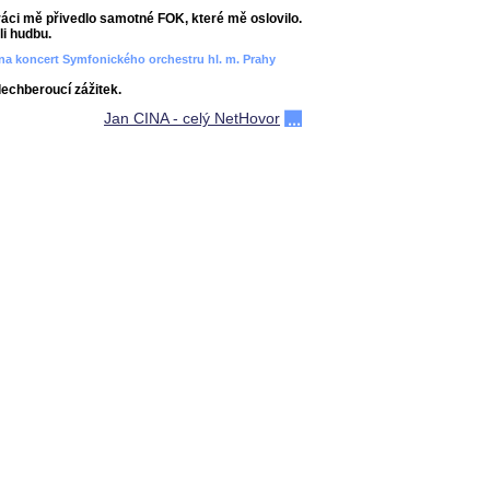
áci mě přivedlo samotné FOK, které mě oslovilo.
i hudbu.
ít na koncert Symfonického orchestru hl. m. Prahy
dechberoucí zážitek.
Jan CINA - celý NetHovor