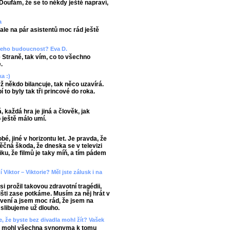
Doufám, že se to někdy ještě napraví,
a
le na pár asistentů moc rád ještě
e jeho budoucnost? Eva D.
 Straně, tak vím, co to všechno
.
ka :)
 někdo bilancuje, tak něco uzavírá.
í to byly tak tři princové do roka.
, každá hra je jiná a člověk, jak
o ještě málo umí.
é, jiné v horizontu let. Je pravda, že
věčná škoda, že dneska se v televizi
iku, že filmů je taky míň, a tím pádem
Viktor – Viktorie? Měl jste zálusk i na
 prožil takovou zdravotní tragédii,
višti zase potkáme. Musím za něj hrát v
avení a jsem moc rád, že jsem na
 slibujeme už dlouho.
, že byste bez divadla mohl žít? Vašek
 bych mohl všechna synonyma k tomu