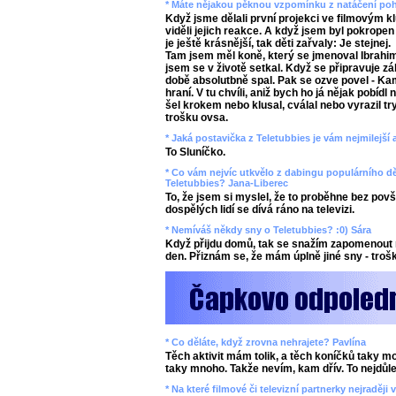
* Máte nějakou pěknou vzpomínku z natáčení poh
Když jsme dělali první projekci ve filmovým k
viděli jejich reakce. A když jsem byl pokropen
je ještě krásnější, tak děti zařvaly: Je stejnej.
Tam jsem měl koně, který se jmenoval Ibrahim, 
jsem se v životě setkal. Když se připravuje záb
době absolutbně spal. Pak se ozve povel - Kam
hraní. V tu chvíli, aniž bych ho já nějak pobídl
šel krokem nebo klusal, cválal nebo vyrazil t
trošku ovsa.
* Jaká postavička z Teletubbies je vám nejmilejší
To Sluníčko.
* Co vám nejvíc utkvělo z dabingu populárního 
Teletubbies? Jana-Liberec
To, že jsem si myslel, že to proběhne bez povš
dospělých lidí se dívá ráno na televizi.
* Nemíváš někdy sny o Teletubbies? :0) Sára
Když přijdu domů, tak se snažím zapomenout 
den. Přiznám se, že mám úplně jiné sny - trošk
* Co děláte, když zrovna nehrajete? Pavlína
Těch aktivit mám tolik, a těch koníčků taky m
taky mnoho. Takže nevím, kam dřív. To nejdůleži
* Na které filmové či televizní partnerky nejraděj