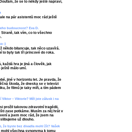
Doufám, že se to někdy ještě napraví,
a
le na pár asistentů moc rád ještě
e jeho budoucnost? Eva D.
 Straně, tak vím, co to všechno
.
ka :)
 někdo bilancuje, tak něco uzavírá.
í to byly tak tři princové do roka.
, každá hra je jiná a člověk, jak
o ještě málo umí.
é, jiné v horizontu let. Je pravda, že
věčná škoda, že dneska se v televizi
iku, že filmů je taky míň, a tím pádem
Viktor – Viktorie? Měl jste zálusk i na
 prožil takovou zdravotní tragédii,
višti zase potkáme. Musím za něj hrát v
avení a jsem moc rád, že jsem na
 slibujeme už dlouho.
, že byste bez divadla mohl žít? Vašek
 bych mohl všechna synonyma k tomu