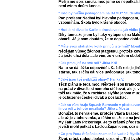
Měli jsme spíš smůlu, moc jsme se nepotkali. 
není všem dnům konec.
* Kdo byl vaším pedagogem na DAMU? Studentk
Pan profesor Nedbal byl hlavním pedagogem, a
vzpomínám. Škola bylo krásné období.
* Hudební divadlo Karlín odnesla voda, jak vidít
Díky tomu, že jsem byl taky vytopenej na Malé
obnáší. Já jenom doufám, že to dopadne dobře
* Máte svoji statistiku kolik princů jste hrál? Moni
Nědělám vůbec žádnou statistiku, protože když
Já ještě chci dělat, ale vím, že v určitém obdob
* Jak pracuješ na své roli? Jirka-Krč
Na to se dá těžko odpovědět. Každá role je jiná
stárne, tak si čím dál více uvědomuje, jak toh
* Jaké jsou tvé nejbližší plány? Hanka V.
Těch plánu je teda moc. Některé jsou krátkodob
na práci v divadle si nemohu stěžovat, ale je 
točí tak málo, že v rozhlase slyšíte jenom muz
je ochuzenej českej divák a posluchač.
* Jak se vám hraje Squash Bernstein v představení 
jinou roli z tohoto muzikálu? Jitka z Mostu
Bohužel, to nehrajeme, protože Vláďa Brabec si
ale už je z toho venku, a těším se, že se na je
My Fair Lady Pickeringa. Je to krásný předst
jevišti mohl potkat s Láďou Županičem, což si
* Co pro Petra Štěpánka znamená divadlo? Myslíte
Život, práci, radost, bolest, utrpení ... Teď