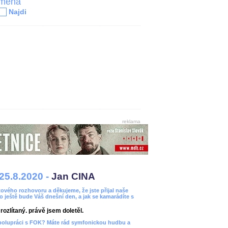
jména
Najdi
reklama
25.8.2020 -
Jan CINA
ového rozhovoru a děkujeme, že jste přijal naše
bo ještě bude Váš dnešní den, a jak se kamarádíte s
ozlítaný. právě jsem doletěl.
spolupráci s FOK? Máte rád symfonickou hudbu a