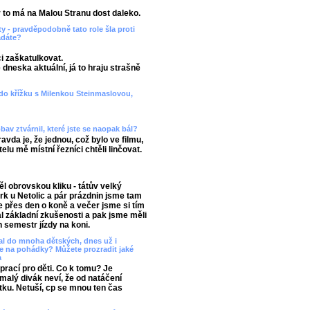
r to má na Malou Stranu dost daleko.
ty - pravděpodobně tato role šla proti
ádáte?
ci zaškatulkovat.
je dneska aktuální, já to hraju strašně
 do křížku s Milenkou Steinmaslovou,
obav ztvárnil, které jste se naopak bál?
vda je, že jednou, což bylo ve filmu,
lu mě místní řezníci chtěli linčovat.
l obrovskou kliku - tátův velký
k u Netolic a pár prázdnin jsme tam
 přes den o koně a večer jsme si tím
 základní zkušenosti a pak jsme měli
n semestr jízdy na koni.
psal do mnoha dětských, dnes už i
te na pohádky? Můžete prozradit jaké
a
prací pro děti. Co k tomu? Je
 malý divák neví, že od natáčení
 fotku. Netuší, cp se mnou ten čas