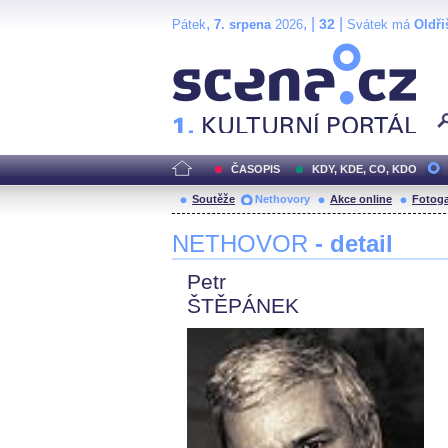
,
, |
|
32
Pátek
7. srpena
2026
Svátek má
Oldři
Scéna.cz
ČASOPIS
KDY, KDE, CO, KDO
Soutěže
Nethovory
Akce online
Fotoga
NETHOVOR
- detail
Petr
ŠTĚPÁNEK