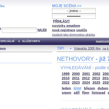
MOJE SCÉNA >>
ška
PŘIHLÁSIT
novinky emailem
NAJDI
nová registrace
soutěže
nastavit jako domovskou stránku
SPECIÁLNÍ
SLUŽBY/INFO
quantcom
TIP!
Videoklip 2005 film, na 
lerie
NETHOVORY
- již
VYHLEDÁVÁNÍ - podle d
1999
2000
2001
2002
200
2010
2011
2012
2013
201
2022
2023
2024
2025
202
únor
leden
březen
duben
srpen
září
říjen
listopad