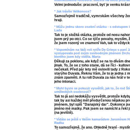
internetovému rohovoru. Můžete na úvod prozradi
Velmi jednoduše: pracovní, byť je venku krás
* Jak trávíte Velikonoce?
Samozřejmě tradičně, vymrskám všechny žen
hraji.
* Můžu jednu skoro osobní otázku - s odstupem l
Lada
Tak to je složitá otázka, protože od nosu nah
jsem prý po otci. Co se týče povahy, myslím, ž
že jsem rozený ve znamení Vah, tak to vždyck
* Vzpomínám na Vaši roli rytíře De Grieux s paní
vystupovala pod svým svobodným jménem Drchalov
kterého jsem kdy viděla. Marta
Děkuji za poklonu, ale když se na to dívám dn
jinak. To, že se z toho stane, dá se říci - kul
nečekali. Před pár lety mě oslovili tady z Roko
starýho Duvala. Řeknu Vám, že to je jedna z m
znám zpaměti. A tu roli Duvala za nás hrál v t
jeho intonaci.
* Mohl byste se pokusit vysvětlít, jak to, že rod
uměleckých osobností?
Tak to já asi nedokážu vysvětlit, protože kdyb
tak by asi každej měl předurčenou nějakou prof
jménem, byl spíš "Danajský dar". Dokonce jsem
jméno mé matky. Pak jsem se namíchl a řekl js
(na jeviště).
* Vídáte se ještě s Vaším kamarádem Jaromírem H
Radka
To samozřejmě, že ano. Ohledně hraní - myslí