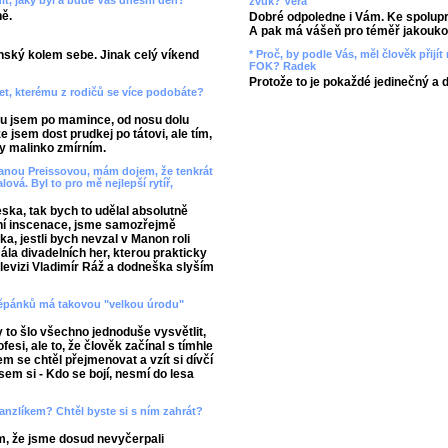
t, jaký byl a bude Váš dnešní den?
zvuk? Věra
ně.
Dobré odpoledne i Vám. Ke spolupr
A pak má vášeň pro téměř jakoukol
* Proč, by podle Vás, měl člověk přij
ský kolem sebe. Jinak celý víkend
FOK? Radek
Protože to je pokaždé jedinečný a 
et, kterému z rodičů se více podobáte?
oru jsem po mamince, od nosu dolu
e jsem dost prudkej po tátovi, ale tím,
y malinko zmírním.
 Janou Preissovou, mám dojem, že tenkrát
á. Byl to pro mě nejlepší rytíř,
eska, tak bych to udělal absolutně
tovní inscenace, jsme samozřejmě
ka, jestli bych nevzal v Manon roli
ála divadelních her, kterou prakticky
elevizi Vladimír Ráž a dodneška slyším
 Štěpánků má takovou "velkou úrodu"
y to šlo všechno jednoduše vysvětlit,
esi, ale to, že člověk začínal s tímhle
 se chtěl přejmenovat a vzít si dívčí
em si - Kdo se bojí, nesmí do lesa
anzlíkem? Chtěl byste si s ním zahrát?
m, že jsme dosud nevyčerpali