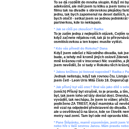
To se dá rozdělit do mnoha skupin. Když mi by
adekvátní, ale měl jsem tu kliku a jsem tomu 
filmu tak na divadle s obrovskou plejádou fa
jednu, tak bych zapomenul na deset dalších, a 
bych otočil - setkal jsem se jednou jedninkrát 
partnerkou, kde to neklapalo.
* Jak se cítíš po zkoušce? Radka
To je zatím jedna z nejlepších otázek. Cejtím 
když začnete nějakou roli, tak já to přirovnáv
osmitisícovkou a ten kopec musíte vylézt.
* Kdo vás přivedl do Rokoka? Dana
Když jsem odešel z Národního divadla, tak j
bude, a tehdy mě kromě jiných oslovil Zdenek
mně krásnou roli v inscenaci Nic svatého, a jí
jsem nevěděl, že si tady v Rokoku těch krásnýc
* Jakou knížkou jsi listoval naposled? Radka z P
Jednak nelistuju, když tak rovnou čtu. Listuju
jsem četl - Leon Uris Milá číslo 18. Doporučuji
* Jak přísný byl váš otec? Bral vás jako dítě s se
(smích) Přísný byl strašně, to je pravda, a tím
byl, tak jsem toho od táty dostal dost. Dneska
vyváděl, tak nechápu, že jsem to vůbec přežil.
podtrženo ZA TREST. Když maminka už nevěděl
mě vzal na odpolední představení do divadla.
ale u osvětlovačů na lávce, kde se člověk nemo
metry nad zemí. Tam byl ode mě opravdu klid. 
* Pane Štěpánku, marně vzpomínám, jestli jsem Vá
nebo hře s Vaší sestrou Janou. Mám pravdu nebo 