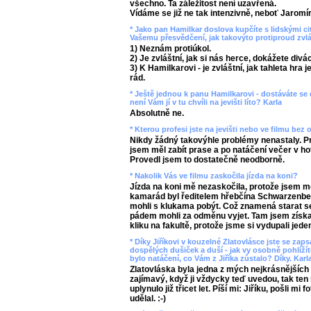
všechno. Ta záležitost není uzavřená.
Vídáme se již ne tak intenzivně, neboť Jaromí
* Jako pan Hamilkar doslova kupčíte s lidskými ci
Vašemu přesvědčení, jak takovýto protiproud zvl
1) Neznám protiúkol.
2) Je zvláštní, jak si nás herce, dokážete divá
3) K Hamilkarovi - je zvláštní, jak tahleta hra 
rád.
* Ještě jednou k panu Hamilkarovi - dostáváte se
není Vám jí v tu chvíli na jevišti líto? Karla
Absolutně ne.
* Kterou profesi jste na jevišti nebo ve filmu bez 
Nikdy žádný takovýhle problémy nenastaly. Pra
jsem měl zabít prase a po natáčení večer v hote
Provedl jsem to dostatečně neodborně.
* Nakolik Vás ve filmu zaskočila jízda na koni?
Jízda na koni mě nezaskočila, protože jsem mě
kamarád byl ředitelem hřebčína Schwarzenber
mohli s klukama pobýt. Což znamená starat se
pádem mohli za odměnu vyjet. Tam jsem získal
kliku na fakultě, protože jsme si vydupali jede
* Díky Jiříkovi v kouzelné Zlatovlásce jste se za
dospělých dušiček a duší - jak vy osobně pohlíží
bylo natáčení, co Vám z Jiříka zůstalo? Díky. Karl
Zlatovláska byla jedna z mých nejkrásnějších 
zajímavý, když ji vždycky teď uvedou, tak ten
uplynulo již třicet let. Píší mi: Jiříku, pošli mi
udělal. :-)