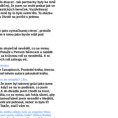
lo dvacet - tak partnerky byly ke mně
vděčný, že jsem se mohl potkat jak ve
ntastických hereček. Vyzdvihovat
mně by to bylo velmi líto. Tu otázku
v životě na jevišti s jednou
se jako vymačkanej citron¨, protože
ám k tomu jako byste stáli pod
sem skutečně nevěděl, co se mnou
 Potužil s Petrem Němcem a nabídli
t za krásnou rolí se neodmítá. A to
h rolí zahraju víc.
ankráce
 v časopisech. Poslední knihu, kterou
 od tohoto autora jakoukoli knihu.
bou do divadla? Líba
, že jsem byl takovej grázl jako jsme
, když se na to podívám, co jsem
 A do divadla jsem chodil za trest,
a, co se mnou, tak řekla tátovi, aby
 Samozřejmě jsem neseděl v hledišti,
hl ani pohnout, neboť to bylo tři
Takže, stačí vám to.
s viděla někdy hrát ve stejném filmu
jste spolu někdy hráli? Děkuji Radka