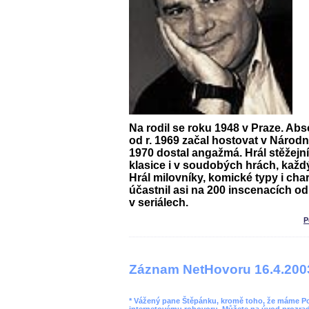
Na rodil se roku 1948 v Praze. Ab
od r. 1969 začal hostovat v Národní
1970 dostal angažmá. Hrál stěžejní
klasice i v soudobých hrách, každý
Hrál milovníky, komické typy i char
účastnil asi na 200 inscenacích od
v seriálech.
P
Záznam NetHovoru 16.4.200
* Vážený pane Štěpánku, kromě toho, že máme Pope