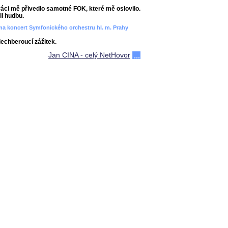
áci mě přivedlo samotné FOK, které mě oslovilo.
i hudbu.
ít na koncert Symfonického orchestru hl. m. Prahy
dechberoucí zážitek.
Jan CINA - celý NetHovor