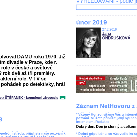
VYHLEDÁVÁNÍ - podle 
únor 2019
27.2.2019
Jana
ONDRUŠKOVÁ
solvoval DAMU roku 1970. Již
m divadle v Praze, kde r.
 role v české a světové
 rok dvě až tři premiéry.
akterní role. V TV se
 pohádek po detektivky, hrál
etr ŠTĚPÁNEK - kompletní životopis
...
Záznam NetHovoru z 
* Vážený Honzo, vítáme Vás u internet
pozvání. Můžete přiblížit, jaký byl ne
3
Internetem. Redakce
Dobrý den. Den je slunný a celkem r
leční středu, přijal jste naše pozvání k
* Dobré odpoledne, co vás vedlo ke 