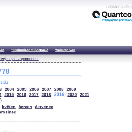
zvláštní poděk
.cz
facebook.com/ScenaCZ
webarchiv.cz
který nejde zapomenout
 778
ata
3
2004
2005
2006
2007
2008
2009
2019
4
2015
2016
2017
2018
2020
2021
6
květen
červen
červenec
prosinec