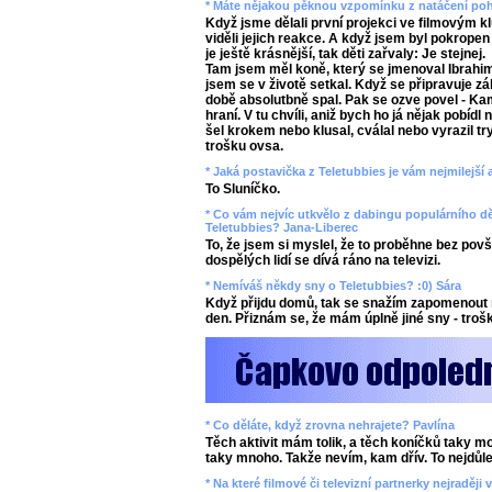
* Máte nějakou pěknou vzpomínku z natáčení poh
Když jsme dělali první projekci ve filmovým k
viděli jejich reakce. A když jsem byl pokropen
je ještě krásnější, tak děti zařvaly: Je stejnej.
Tam jsem měl koně, který se jmenoval Ibrahim, 
jsem se v životě setkal. Když se připravuje záb
době absolutbně spal. Pak se ozve povel - Kam
hraní. V tu chvíli, aniž bych ho já nějak pobídl
šel krokem nebo klusal, cválal nebo vyrazil t
trošku ovsa.
* Jaká postavička z Teletubbies je vám nejmilejší
To Sluníčko.
* Co vám nejvíc utkvělo z dabingu populárního 
Teletubbies? Jana-Liberec
To, že jsem si myslel, že to proběhne bez povš
dospělých lidí se dívá ráno na televizi.
* Nemíváš někdy sny o Teletubbies? :0) Sára
Když přijdu domů, tak se snažím zapomenout 
den. Přiznám se, že mám úplně jiné sny - trošk
* Co děláte, když zrovna nehrajete? Pavlína
Těch aktivit mám tolik, a těch koníčků taky m
taky mnoho. Takže nevím, kam dřív. To nejdůleži
* Na které filmové či televizní partnerky nejraděj