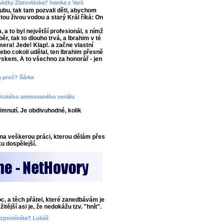
ádky Zlatovláska? Ivanka z Varů
lubu, tak tam pozvali děti, abychom
 tou živou vodou a starý Král říká: On
a to byl největší profesionál, s nímž
ěr, tak to dlouho trvá, a Ibrahim v té
era! Jede! Klap!. a začne vlastní
 nebo cokoli udělal, ten Ibrahim přesně
ryskem. A to všechno za honorář - jen
 a proč? Šárka
dětského animovaného seriálu
imnutí. Je obdivuhodné, kolik
na veškerou práci, kterou dělám přes
u dospělejší.
oc, a těch přátel, které zanedbávám je
tější asi je, že nedokážu tzv. "hnít".
i vzpomínáte? Lukáš