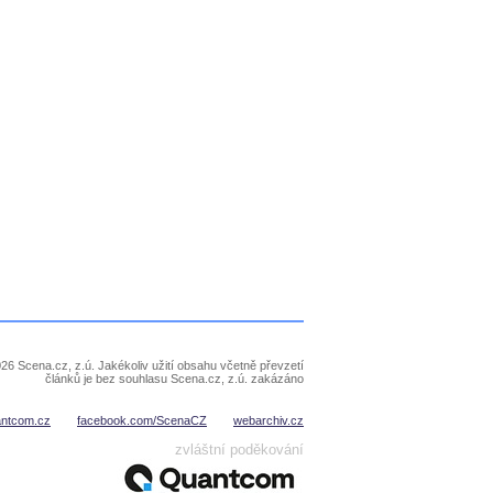
26 Scena.cz, z.ú. Jakékoliv užití obsahu včetně převzetí
článků je bez souhlasu Scena.cz, z.ú. zakázáno
antcom.cz
facebook.com/ScenaCZ
webarchiv.cz
zvláštní poděkování