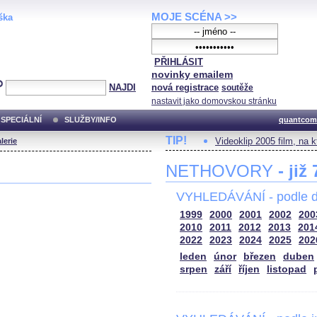
MOJE SCÉNA >>
ška
PŘIHLÁSIT
novinky emailem
NAJDI
nová registrace
soutěže
nastavit jako domovskou stránku
SPECIÁLNÍ
SLUŽBY/INFO
quantcom
TIP!
Videoklip 2005 film, na 
lerie
NETHOVORY
- již
VYHLEDÁVÁNÍ - podle d
1999
2000
2001
2002
200
2010
2011
2012
2013
201
2022
2023
2024
2025
202
leden
únor
březen
duben
srpen
září
říjen
listopad