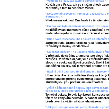
* Věnujete se józe. Jak často ji obvykle stíháte?
Když jsem v Praze, tak se snažím chodit aspo
zahraničí, a tam to nestíhám vůbec.
* Nevzpomněla byste si, kdo kdysi zaskakoval v 
Bouzkovou?
Nikdo nezaskakoval. Ona hrála i v těhotenství 
* Co pro Vás bylo na vzniku inscenace The Locker
Nejtěžší byl asi moment v půlce zkoušení, kdy 
materiálu najednou musel začít zkoušet a tvoř
* Bude tvoje inscenace The Lockers na letošním 
Jardo nebude. Dramaturgická rada festivalu v
režisérky Kateřiny Jandáčkové.
* Co si pod názvem The Lockers může divák předs
V překladu do češtiny znamená toto slovo "sk
zkoušeli i v Německu, tak jsme chtěli mít tak
slovo má evokovat školní prostředí, školní ša
dospělého dozoru, což je výchozí prostor pro 
* Baví tě učit? Jací jsou dnešní studenti herectví
Učím ráda. Ale ráda i střídám školy na který
stereotypu do kterého bych mohla spadnout. 
studenti jsou již v prváku unaveni životem.
* Ještě děláte podobné pokusy jako kdysi se Ctib
vůbec na tu dobu spolupráce s ním vzpomínáte? 
To nebyl pokus. To byla konkrétní koncepce 
tělem se zabývám neustále. S panem Ctiborem
představení a vážím si vždy jeho názoru.
* Jak jste postupovala při tvorbě charakteru pos