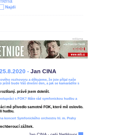
jména
Najdi
reklama
25.8.2020 -
Jan CINA
ového rozhovoru a děkujeme, že jste přijal naše
bo ještě bude Váš dnešní den, a jak se kamarádíte s
ozlítaný. právě jsem doletěl.
spolupráci s FOK? Máte rád symfonickou hudbu a
áci mě přivedlo samotné FOK, které mě oslovilo.
i hudbu.
ít na koncert Symfonického orchestru hl. m. Prahy
dechberoucí zážitek.
Jan CINA - celý NetHovor