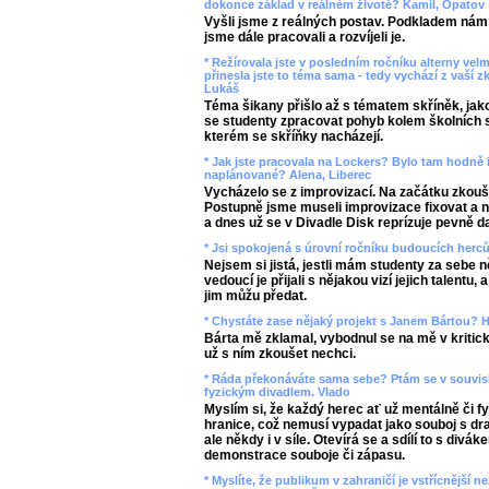
dokonce základ v reálném životě? Kamil, Opatov
Vyšli jsme z reálných postav. Podkladem nám b
jsme dále pracovali a rozvíjeli je.
* Režírovala jste v posledním ročníku alterny vel
přinesla jste to téma sama - tedy vychází z vaší z
Lukáš
Téma šikany přišlo až s tématem skříněk, jako
se studenty zpracovat pohyb kolem školních s
kterém se skříňky nacházejí.
* Jak jste pracovala na Lockers? Bylo tam hodně 
naplánované? Alena, Liberec
Vycházelo se z improvizací. Na začátku zkouš
Postupně jsme museli improvizace fixovat a n
a dnes už se v Divadle Disk reprízuje pevně d
* Jsi spokojená s úrovní ročníku budoucích herc
Nejsem si jistá, jestli mám studenty za sebe n
vedoucí je přijali s nějakou vizí jejich talentu, 
jim můžu předat.
* Chystáte zase nějaký projekt s Janem Bártou? H
Bárta mě zklamal, vybodnul se na mě v kritick
už s ním zkoušet nechci.
* Ráda překonáváte sama sebe? Ptám se v souvi
fyzickým divadlem. Vlado
Myslím si, že každý herec ať už mentálně či f
hranice, což nemusí vypadat jako souboj s dra
ale někdy i v síle. Otevírá se a sdílí to s divák
demonstrace souboje či zápasu.
* Myslíte, že publikum v zahraničí je vstřícnější