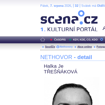
,
, |
|
32
Pátek
7. srpena
2026
Svátek má
Oldři
Scéna.cz
ČASOPIS
KDY, KDE, CO, KDO
Soutěže
Nethovory
Akce online
Fotoga
NETHOVOR
- detail
Halka Je
TŘEŠŇÁKOVÁ