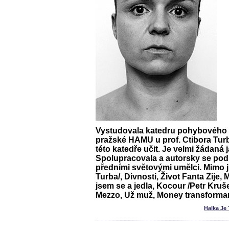
Vystudovala katedru pohybového 
pražské HAMU u prof. Ctibora Turb
této katedře učit. Je velmi žádaná j
Spolupracovala a autorsky se podíl
předními světovými umělci. Mimo j
Turba/, Divnosti, Život Fanta Zije, 
jsem se a jedla, Kocour /Petr Kruše
Mezzo, Už muž, Money transform
Halka Je