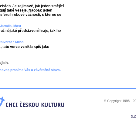
echách. Je zajímavé, jak jeden smějící
agují také vesele. Naopak jeden
sféru hrobové vážnosti, s kterou se
 Jarmila, Most
 už nějaké představení hraju, tak ho
Universe? Milan
ato verze vznikla spíš jako
jích.
hovor, prosíme Vás o závěrečné slovo.
© Copyright 1998 - 20
qu