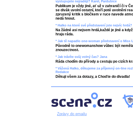
vystupujete nejraději? Karel, Pardubice
Publikum je vždy jiné, ať už v zahraničí či v Č
se divák uvolní ostatní, kteří poté uvolněni re
zpruzený kritik s bločkem v ruce navede atmo
nedá hnout.
* Halko na které své představení jste nejvíc hrdá?
Na žádné asi nejsem hrdá,každé je jiné a když
hraju ráda.
* Jak tě napadlo one-woman představení o Miss 
Původně to onewomanshow vůbec být neměla, t
znouzectnost.
* Jak trávíte svůj volný čas? Jana
Ráda chodím do přírody a cestuju po cizích kra
* Vážená Halko, děkujeme za příjemný on-line roz
Redakce
Děkuji všem za dotazy, a Choďte do divadla!
Zprávy do emailu