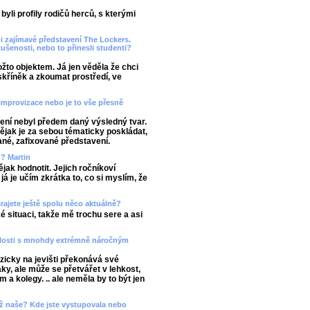
yli profily rodičů herců, s kterými
mi zajímavé představení The Lockers.
kušenosti, nebo to přinesli studenti?
žto objektem. Já jen věděla že chci
kříněk a zkoumat prostředí, ve
improvizace nebo je to vše přesně
ení nebyl předem daný výsledný tvar.
ějak je za sebou tématicky poskládat,
ané, zafixované představení.
ů? Martin
ějak hodnotit. Jejich ročníkoví
a já je učím zkrátka to, co si myslím, že
rajete ještě spolu něco aktuálně?
é situaci, takže mě trochu sere a asi
slosti s mnohdy extrémně náročným
yzicky na jevišti překonává své
ky, ale může se přetvářet v lehkost,
em a kolegy. .. ale neměla by to být jen
 než naše? Kde jste vystupovala nebo