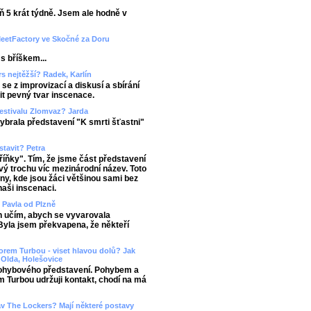
ň 5 krát týdně. Jsem ale hodně v
MeetFactory ve Skočné za Doru
s bříškem...
s nejtěžší? Radek, Karlín
se z improvizací a diskusí a sbírání
it pevný tvar inscenace.
festivalu Zlomvaz? Jarda
ybrala představení "K smrti šťastni"
tavit? Petra
říňky". Tím, že jsme část představení
ový trochu víc mezinárodní název. Toto
tny, kde jsou žáci většinou sami bez
naši inscenaci.
? Pavla od Plzně
ch učím, abych se vyvarovala
Byla jsem překvapena, že někteří
orem Turbou - viset hlavou dolů? Jak
Olda, Holešovice
pohybového představení. Pohybem a
 Turbou udržuji kontakt, chodí na má
tav The Lockers? Mají některé postavy