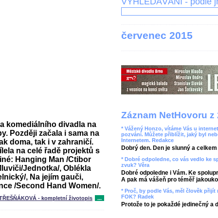
VYHLEDÁVÁNÍ - podle 
červenec 2015
Záznam NetHovoru z 
a komediálního divadla na
* Vážený Honzo, vítáme Vás u internet
y. Později začala i sama na
pozvání. Můžete přiblížit, jaký byl ne
Internetem. Redakce
ak doma, tak i v zahraničí.
Dobrý den. Den je slunný a celkem r
ela na celé řadě projektů s
iné: Hanging Man /Ctibor
* Dobré odpoledne, co vás vedlo ke 
zvuk? Věra
Mluviči/Jednotka/, Oblékla
Dobré odpoledne i Vám. Ke spolupr
lnický/, Na jejím gauči,
A pak má vášeň pro téměř jakoukol
ance /Second Hand Women/.
* Proč, by podle Vás, měl člověk přij
FOK? Radek
 TŘEŠŇÁKOVÁ - kompletní životopis
...
Protože to je pokaždé jedinečný a 