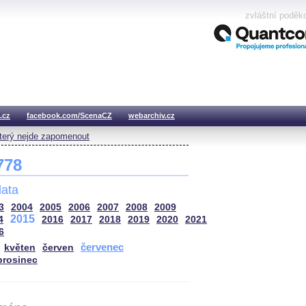
zvláštní poděk
.cz
facebook.com/ScenaCZ
webarchiv.cz
který nejde zapomenout
 778
ata
3
2004
2005
2006
2007
2008
2009
2015
4
2016
2017
2018
2019
2020
2021
6
červenec
květen
červen
prosinec