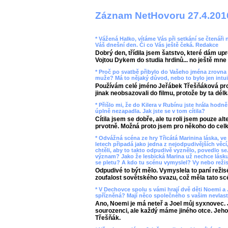
Záznam NetHovoru 27.4.201
* Vážená Halko, vítáme Vás při setkání se čtenáři 
Váš dnešní den. Či co Vás ještě čeká. Redakce
Dobrý den, třídila jsem šatstvo, které dám up
Vojtou Dykem do studia hrdinů... no ještě mne 
* Proč po svatbě přibylo do Vašeho jména zrovna 
muže? Má to nějaký důvod, nebo to bylo jen intui
Používám celé jméno Jeřábek Třešňáková pro 
jinak neobsazovali do filmu, protože by ta délk
* Přišlo mi, že do Kilera v Rubínu jste hrála hodn
úplně nezapadla. Jak jste se v tom cítila?
Cítila jsem se dobře, ale tu roli jsem pouze a
prvotně. Možná proto jsem pro někoho do cel
* Odvážná scéna ze hry Třicátá Marinina láska, ve 
letech připadá jako jedna z nejodpudivějších věcí,
chtěli, aby to takto odpudivě vyznělo, povedlo se
význam? Jako že lesbická Marina už nechce lásk
se pletu? A kdo tu scénu vymyslel? Vy nebo režis
Odpudivé to být mělo. Vymyslela to paní režis
zoufalost sovětského svazu, což měla tato scé
* V Dechovce spolu s vámi hrají dvě děti Noemi a 
spřízněná? Mají něco společného s vašim nevla
Ano, Noemi je má neteř a Joel můj syxnovec. J
sourozenci, ale každý máme jiného otce. Jeho 
Třešňák.