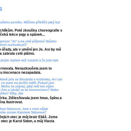
6
našeho portálu. Můžete přiblížit jaký byl
rchlíkům. Poté zkouška choreografie s
čeká lekce jogy a spánek...
jenom "Je" a ne celé příjmení Vašeho
tivní rozhodnutí?
úřady, ale v umění jen Je. Asi by mě
a zabrala celé plátno.
ě jiným stylem než ostatní a že jste tam
lternovala. Nenazkoušela jsem to
ku inscenace nezapadala.
které jste se dloubala v rozkroku, mi i po
 co jsem na jevišti viděl. Pokud jste
. Mohu se zeptat, jaký měl ten výjev
u žen a obrátí se ke komunismu? Nebo
érka? Díky, Jan
érka. Ztělesňovala jsem hnus, špínu a
na ilustrovat.
Joel Sidonovi. Jste s nimi nějak
stním otcem Karolem Sidonem?
ejich otec je můj bratr Eliáš. Jsme
otec je Karol Sidon, a můj Vlasta