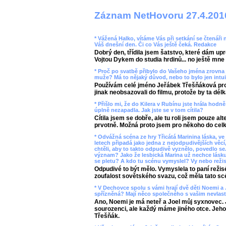
Záznam NetHovoru 27.4.201
* Vážená Halko, vítáme Vás při setkání se čtenáři 
Váš dnešní den. Či co Vás ještě čeká. Redakce
Dobrý den, třídila jsem šatstvo, které dám up
Vojtou Dykem do studia hrdinů... no ještě mne 
* Proč po svatbě přibylo do Vašeho jména zrovna 
muže? Má to nějaký důvod, nebo to bylo jen intui
Používám celé jméno Jeřábek Třešňáková pro 
jinak neobsazovali do filmu, protože by ta délk
* Přišlo mi, že do Kilera v Rubínu jste hrála hodn
úplně nezapadla. Jak jste se v tom cítila?
Cítila jsem se dobře, ale tu roli jsem pouze a
prvotně. Možná proto jsem pro někoho do cel
* Odvážná scéna ze hry Třicátá Marinina láska, ve 
letech připadá jako jedna z nejodpudivějších věcí,
chtěli, aby to takto odpudivě vyznělo, povedlo se
význam? Jako že lesbická Marina už nechce lásk
se pletu? A kdo tu scénu vymyslel? Vy nebo režis
Odpudivé to být mělo. Vymyslela to paní režis
zoufalost sovětského svazu, což měla tato scé
* V Dechovce spolu s vámi hrají dvě děti Noemi a 
spřízněná? Mají něco společného s vašim nevla
Ano, Noemi je má neteř a Joel můj syxnovec. J
sourozenci, ale každý máme jiného otce. Jeho 
Třešňák.