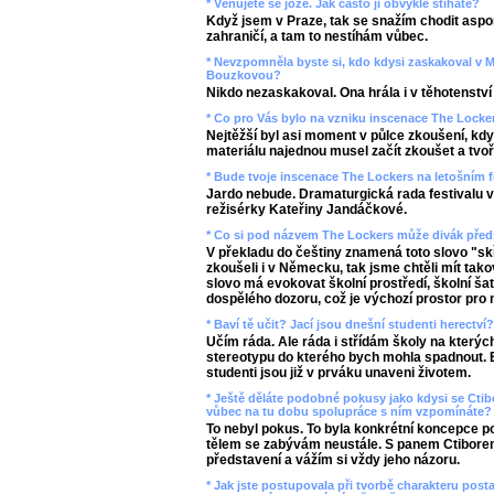
* Věnujete se józe. Jak často ji obvykle stíháte?
Když jsem v Praze, tak se snažím chodit aspo
zahraničí, a tam to nestíhám vůbec.
* Nevzpomněla byste si, kdo kdysi zaskakoval v 
Bouzkovou?
Nikdo nezaskakoval. Ona hrála i v těhotenství 
* Co pro Vás bylo na vzniku inscenace The Locker
Nejtěžší byl asi moment v půlce zkoušení, kdy 
materiálu najednou musel začít zkoušet a tvoř
* Bude tvoje inscenace The Lockers na letošním 
Jardo nebude. Dramaturgická rada festivalu v
režisérky Kateřiny Jandáčkové.
* Co si pod názvem The Lockers může divák předs
V překladu do češtiny znamená toto slovo "sk
zkoušeli i v Německu, tak jsme chtěli mít tak
slovo má evokovat školní prostředí, školní ša
dospělého dozoru, což je výchozí prostor pro 
* Baví tě učit? Jací jsou dnešní studenti herectví
Učím ráda. Ale ráda i střídám školy na který
stereotypu do kterého bych mohla spadnout. 
studenti jsou již v prváku unaveni životem.
* Ještě děláte podobné pokusy jako kdysi se Ctib
vůbec na tu dobu spolupráce s ním vzpomínáte? 
To nebyl pokus. To byla konkrétní koncepce 
tělem se zabývám neustále. S panem Ctiborem
představení a vážím si vždy jeho názoru.
* Jak jste postupovala při tvorbě charakteru pos