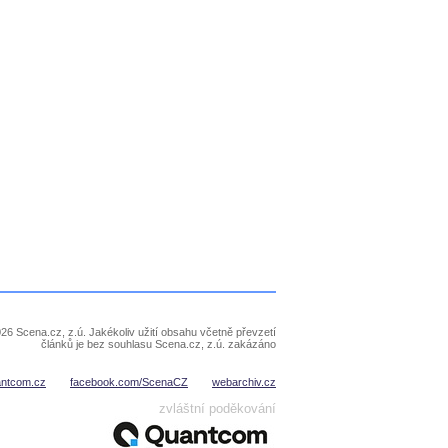
26 Scena.cz, z.ú. Jakékoliv užití obsahu včetně převzetí
článků je bez souhlasu Scena.cz, z.ú. zakázáno
antcom.cz
facebook.com/ScenaCZ
webarchiv.cz
zvláštní poděkování