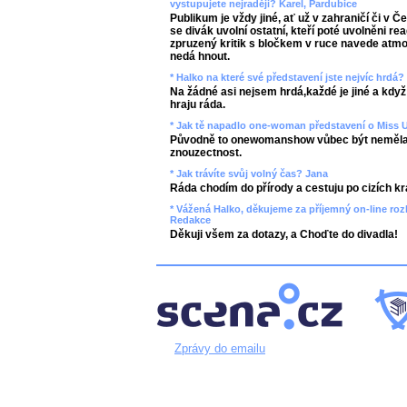
vystupujete nejraději? Karel, Pardubice
Publikum je vždy jiné, ať už v zahraničí či v Č
se divák uvolní ostatní, kteří poté uvolněni re
zpruzený kritik s bločkem v ruce navede atmo
nedá hnout.
* Halko na které své představení jste nejvíc hrdá?
Na žádné asi nejsem hrdá,každé je jiné a když
hraju ráda.
* Jak tě napadlo one-woman představení o Miss 
Původně to onewomanshow vůbec být neměla, t
znouzectnost.
* Jak trávíte svůj volný čas? Jana
Ráda chodím do přírody a cestuju po cizích kra
* Vážená Halko, děkujeme za příjemný on-line roz
Redakce
Děkuji všem za dotazy, a Choďte do divadla!
Zprávy do emailu