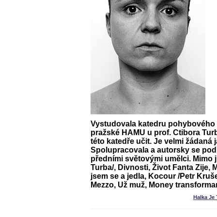
Vystudovala katedru pohybového 
pražské HAMU u prof. Ctibora Turb
této katedře učit. Je velmi žádaná j
Spolupracovala a autorsky se podíl
předními světovými umělci. Mimo j
Turba/, Divnosti, Život Fanta Zije, 
jsem se a jedla, Kocour /Petr Kruše
Mezzo, Už muž, Money transform
Halka Je