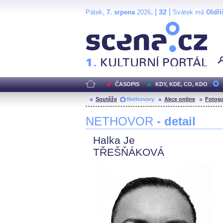
,
, |
|
32
Pátek
7. srpena
2026
Svátek má
Oldři
Scéna.cz
ČASOPIS
KDY, KDE, CO, KDO
Soutěže
Nethovory
Akce online
Fotoga
NETHOVOR
- detail
Halka Je
TŘEŠŇÁKOVÁ