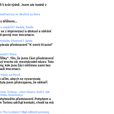
ň 5 krát týdně. Jsem ale hodně v
MeetFactory ve Skočné za Doru
s bříškem...
s nejtěžší? Radek, Karlín
se z improvizací a diskusí a sbírání
it pevný tvar inscenace.
festivalu Zlomvaz? Jarda
ybrala představení "K smrti šťastni"
tavit? Petra
říňky". Tím, že jsme část představení
ový trochu víc mezinárodní název. Toto
tny, kde jsou žáci většinou sami bez
naši inscenaci.
? Pavla od Plzně
ch učím, abych se vyvarovala
Byla jsem překvapena, že někteří
orem Turbou - viset hlavou dolů? Jak
Olda, Holešovice
pohybového představení. Pohybem a
 Turbou udržuji kontakt, chodí na má
tav The Lockers? Mají některé postavy