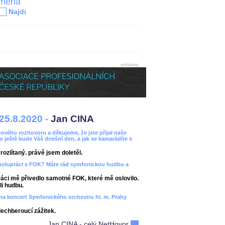
jména
Najdi
reklama
25.8.2020 -
Jan CINA
ového rozhovoru a děkujeme, že jste přijal naše
bo ještě bude Váš dnešní den, a jak se kamarádíte s
ozlítaný. právě jsem doletěl.
spolupráci s FOK? Máte rád symfonickou hudbu a
áci mě přivedlo samotné FOK, které mě oslovilo.
i hudbu.
ít na koncert Symfonického orchestru hl. m. Prahy
dechberoucí zážitek.
Jan CINA - celý NetHovor