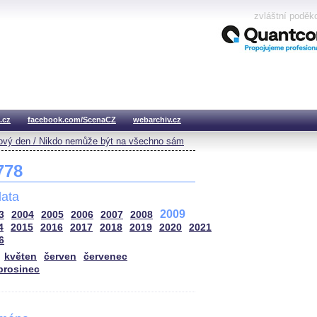
zvláštní poděk
.cz
facebook.com/ScenaCZ
webarchiv.cz
vý den / Nikdo nemůže být na všechno sám
 778
ata
2009
3
2004
2005
2006
2007
2008
4
2015
2016
2017
2018
2019
2020
2021
6
květen
červen
červenec
prosinec