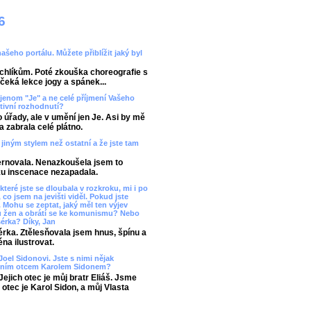
6
našeho portálu. Můžete přiblížit jaký byl
rchlíkům. Poté zkouška choreografie s
čeká lekce jogy a spánek...
jenom "Je" a ne celé příjmení Vašeho
tivní rozhodnutí?
úřady, ale v umění jen Je. Asi by mě
a zabrala celé plátno.
ě jiným stylem než ostatní a že jste tam
lternovala. Nenazkoušela jsem to
ku inscenace nezapadala.
které jste se dloubala v rozkroku, mi i po
 co jsem na jevišti viděl. Pokud jste
. Mohu se zeptat, jaký měl ten výjev
u žen a obrátí se ke komunismu? Nebo
érka? Díky, Jan
érka. Ztělesňovala jsem hnus, špínu a
na ilustrovat.
Joel Sidonovi. Jste s nimi nějak
stním otcem Karolem Sidonem?
ejich otec je můj bratr Eliáš. Jsme
otec je Karol Sidon, a můj Vlasta