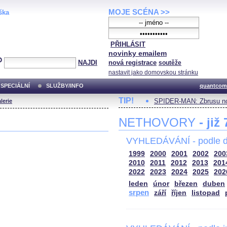
MOJE SCÉNA >>
ška
PŘIHLÁSIT
novinky emailem
NAJDI
nová registrace
soutěže
nastavit jako domovskou stránku
SPECIÁLNÍ
SLUŽBY/INFO
quantcom
TIP!
SPIDER-MAN: Zbrusu no
lerie
NETHOVORY
- již
VYHLEDÁVÁNÍ - podle d
1999
2000
2001
2002
200
2010
2011
2012
2013
201
2022
2023
2024
2025
202
leden
únor
březen
duben
srpen
září
říjen
listopad