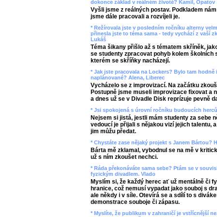
dokonce základ v reálném životě? Kamil, Opatov
Vyšli jsme z reálných postav. Podkladem nám b
jsme dále pracovali a rozvíjeli je.
* Režírovala jste v posledním ročníku alterny vel
přinesla jste to téma sama - tedy vychází z vaší z
Lukáš
Téma šikany přišlo až s tématem skříněk, jako
se studenty zpracovat pohyb kolem školních s
kterém se skříňky nacházejí.
* Jak jste pracovala na Lockers? Bylo tam hodně 
naplánované? Alena, Liberec
Vycházelo se z improvizací. Na začátku zkouš
Postupně jsme museli improvizace fixovat a n
a dnes už se v Divadle Disk reprízuje pevně d
* Jsi spokojená s úrovní ročníku budoucích herc
Nejsem si jistá, jestli mám studenty za sebe n
vedoucí je přijali s nějakou vizí jejich talentu, 
jim můžu předat.
* Chystáte zase nějaký projekt s Janem Bártou? H
Bárta mě zklamal, vybodnul se na mě v kritick
už s ním zkoušet nechci.
* Ráda překonáváte sama sebe? Ptám se v souvi
fyzickým divadlem. Vlado
Myslím si, že každý herec ať už mentálně či f
hranice, což nemusí vypadat jako souboj s dra
ale někdy i v síle. Otevírá se a sdílí to s divák
demonstrace souboje či zápasu.
* Myslíte, že publikum v zahraničí je vstřícnější