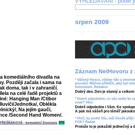
VYHLEDÁVÁNÍ - podle 
srpen 2009
Záznam NetHovoru z 
a komediálního divadla na
* Vážený Honzo, vítáme Vás u internet
y. Později začala i sama na
pozvání. Můžete přiblížit, jaký byl ne
Internetem. Redakce
ak doma, tak i v zahraničí.
Dobrý den. Den je slunný a celkem r
ela na celé řadě projektů s
iné: Hanging Man /Ctibor
* Dobré odpoledne, co vás vedlo ke 
zvuk? Věra
Mluviči/Jednotka/, Oblékla
Dobré odpoledne i Vám. Ke spolupr
lnický/, Na jejím gauči,
A pak má vášeň pro téměř jakoukol
ance /Second Hand Women/.
* Proč, by podle Vás, měl člověk přij
FOK? Radek
 TŘEŠŇÁKOVÁ - kompletní životopis
...
Protože to je pokaždé jedinečný a 