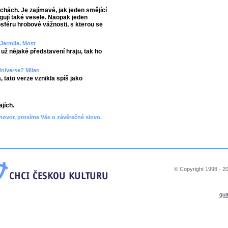
echách. Je zajímavé, jak jeden smějící
agují také vesele. Naopak jeden
sféru hrobové vážnosti, s kterou se
 Jarmila, Most
 už nějaké představení hraju, tak ho
Universe? Milan
ato verze vznikla spíš jako
jích.
hovor, prosíme Vás o závěrečné slovo.
© Copyright 1998 - 20
qu