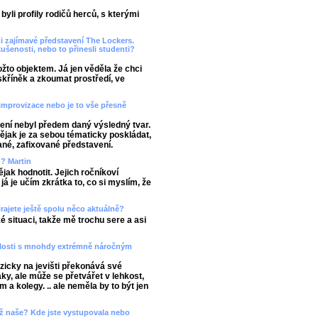
yli profily rodičů herců, s kterými
mi zajímavé představení The Lockers.
kušenosti, nebo to přinesli studenti?
žto objektem. Já jen věděla že chci
kříněk a zkoumat prostředí, ve
improvizace nebo je to vše přesně
ení nebyl předem daný výsledný tvar.
ějak je za sebou tématicky poskládat,
ané, zafixované představení.
ů? Martin
ějak hodnotit. Jejich ročníkoví
a já je učím zkrátka to, co si myslím, že
rajete ještě spolu něco aktuálně?
é situaci, takže mě trochu sere a asi
slosti s mnohdy extrémně náročným
yzicky na jevišti překonává své
ky, ale může se přetvářet v lehkost,
em a kolegy. .. ale neměla by to být jen
 než naše? Kde jste vystupovala nebo