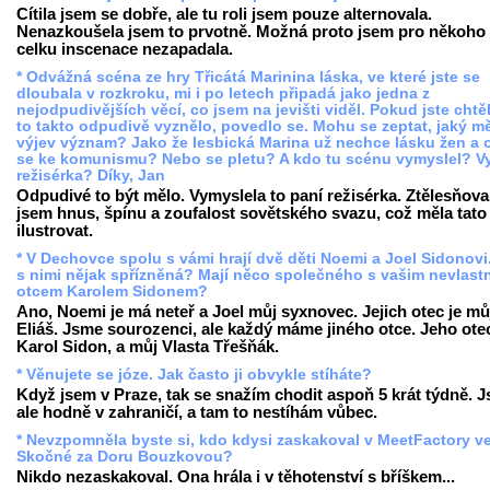
Cítila jsem se dobře, ale tu roli jsem pouze alternovala.
Nenazkoušela jsem to prvotně. Možná proto jsem pro někoho
celku inscenace nezapadala.
* Odvážná scéna ze hry Třicátá Marinina láska, ve které jste se
dloubala v rozkroku, mi i po letech připadá jako jedna z
nejodpudivějších věcí, co jsem na jevišti viděl. Pokud jste chtěl
to takto odpudivě vyznělo, povedlo se. Mohu se zeptat, jaký mě
výjev význam? Jako že lesbická Marina už nechce lásku žen a o
se ke komunismu? Nebo se pletu? A kdo tu scénu vymyslel? V
režisérka? Díky, Jan
Odpudivé to být mělo. Vymyslela to paní režisérka. Ztělesňova
jsem hnus, špínu a zoufalost sovětského svazu, což měla tato
ilustrovat.
* V Dechovce spolu s vámi hrají dvě děti Noemi a Joel Sidonovi
s nimi nějak spřízněná? Mají něco společného s vašim nevlast
otcem Karolem Sidonem?
Ano, Noemi je má neteř a Joel můj syxnovec. Jejich otec je mů
Eliáš. Jsme sourozenci, ale každý máme jiného otce. Jeho otec
Karol Sidon, a můj Vlasta Třešňák.
* Věnujete se józe. Jak často ji obvykle stíháte?
Když jsem v Praze, tak se snažím chodit aspoň 5 krát týdně. 
ale hodně v zahraničí, a tam to nestíhám vůbec.
* Nevzpomněla byste si, kdo kdysi zaskakoval v MeetFactory v
Skočné za Doru Bouzkovou?
Nikdo nezaskakoval. Ona hrála i v těhotenství s bříškem...