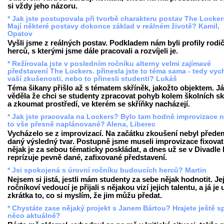
si vždy jeho názoru.
* Jak jste postupovala při tvorbě charakteru postav The Locke
Mají některé postavy dokonce základ v reálném životě? Kamil,
Opatov
Vyšli jsme z reálných postav. Podkladem nám byli profily rodi
herců, s kterými jsme dále pracovali a rozvíjeli je.
* Režírovala jste v posledním ročníku alterny velmi zajímavé
představení The Lockers. přinesla jste to téma sama - tedy vych
vaší zkušenosti, nebo to přinesli studenti? Lukáš
Téma šikany přišlo až s tématem skříněk, jakožto objektem. Já
věděla že chci se studenty zpracovat pohyb kolem školních sk
a zkoumat prostředí, ve kterém se skříňky nacházejí.
* Jak jste pracovala na Lockers? Bylo tam hodně improvizace n
to vše přesně naplánované? Alena, Liberec
Vycházelo se z improvizací. Na začátku zkoušení nebyl přede
daný výsledný tvar. Postupně jsme museli improvizace fixovat
nějak je za sebou tématicky poskládat, a dnes už se v Divadle
reprízuje pevně dané, zafixované představení.
* Jsi spokojená s úrovní ročníku budoucích herců? Martin
Nejsem si jistá, jestli mám studenty za sebe nějak hodnotit. Je
ročníkoví vedoucí je přijali s nějakou vizí jejich talentu, a já je
zkrátka to, co si myslím, že jim můžu předat.
* Chystáte zase nějaký projekt s Janem Bártou? Hrajete ještě s
něco aktuálně?