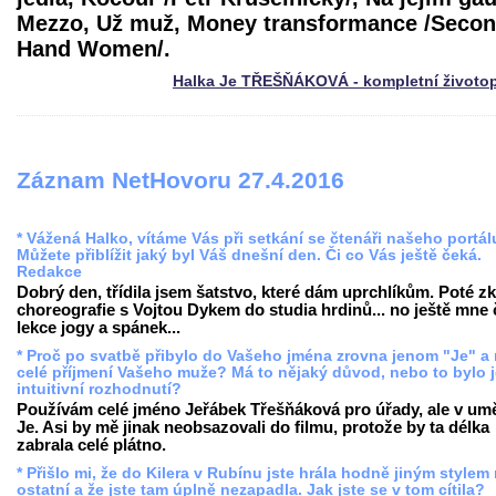
Mezzo, Už muž, Money transformance /Seco
Hand Women/.
Halka Je TŘEŠŇÁKOVÁ - kompletní životo
Záznam NetHovoru 27.4.2016
* Vážená Halko, vítáme Vás při setkání se čtenáři našeho portál
Můžete přiblížit jaký byl Váš dnešní den. Či co Vás ještě čeká.
Redakce
Dobrý den, třídila jsem šatstvo, které dám uprchlíkům. Poté z
choreografie s Vojtou Dykem do studia hrdinů... no ještě mne
lekce jogy a spánek...
* Proč po svatbě přibylo do Vašeho jména zrovna jenom "Je" a
celé příjmení Vašeho muže? Má to nějaký důvod, nebo to bylo 
intuitivní rozhodnutí?
Používám celé jméno Jeřábek Třešňáková pro úřady, ale v umě
Je. Asi by mě jinak neobsazovali do filmu, protože by ta délka
zabrala celé plátno.
* Přišlo mi, že do Kilera v Rubínu jste hrála hodně jiným stylem
ostatní a že jste tam úplně nezapadla. Jak jste se v tom cítila?