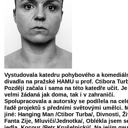
Vystudovala katedru pohybového a komediál
divadla na pražské HAMU u prof. Ctibora Tur
Později začala i sama na této katedře učit. Je
velmi žádaná jak doma, tak i v zahraničí.
Spolupracovala a autorsky se podílela na cel
řadě projektů s předními světovými umělci.
jiné: Hanging Man /Ctibor Turba/, Divnosti, Ži
Fanta Zije, Mluviči/Jednotka/, Oblékla jsem s
jedla, Kocour /Petr Krušelnický/, Na jejím gau