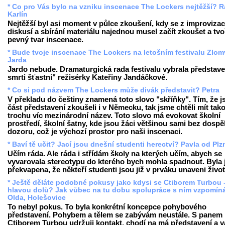
* Co pro Vás bylo na vzniku inscenace The Lockers nejtěžší? R
Karlín
Nejtěžší byl asi moment v půlce zkoušení, kdy se z improvizac
diskusí a sbírání materiálu najednou musel začít zkoušet a tvo
pevný tvar inscenace.
* Bude tvoje inscenace The Lockers na letošním festivalu Zlo
Jarda
Jardo nebude. Dramaturgická rada festivalu vybrala představe
smrti šťastni" režisérky Kateřiny Jandáčkové.
* Co si pod názvem The Lockers může divák představit? Petra
V překladu do češtiny znamená toto slovo "skříňky". Tím, že 
část představení zkoušeli i v Německu, tak jsme chtěli mít tak
trochu víc mezinárodní název. Toto slovo má evokovat školní
prostředí, školní šatny, kde jsou žáci většinou sami bez dosp
dozoru, což je výchozí prostor pro naši inscenaci.
* Baví tě učit? Jací jsou dnešní studenti herectví? Pavla od Plz
Učím ráda. Ale ráda i střídám školy na kterých učím, abych se
vyvarovala stereotypu do kterého bych mohla spadnout. Byla
překvapena, že někteří studenti jsou již v prváku unaveni živo
* Ještě děláte podobné pokusy jako kdysi se Ctiborem Turbou -
hlavou dolů? Jak vůbec na tu dobu spolupráce s ním vzpomín
Olda, Holešovice
To nebyl pokus. To byla konkrétní koncepce pohybového
představení. Pohybem a tělem se zabývám neustále. S panem
Ctiborem Turbou udržuji kontakt, chodí na má představení a 