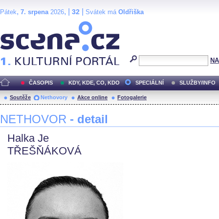
,
, |
|
32
Pátek
7. srpena
2026
Svátek má
Oldřiška
Scéna.cz
NA
ČASOPIS
KDY, KDE, CO, KDO
SPECIÁLNÍ
SLUŽBY/INFO
Soutěže
Nethovory
Akce online
Fotogalerie
NETHOVOR
- detail
Halka Je
TŘEŠŇÁKOVÁ