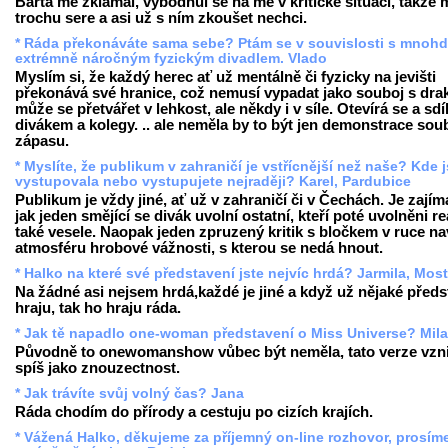
Bárta mě zklamal, vybodnul se na mě v kritické situaci, takže 
trochu sere a asi už s ním zkoušet nechci.
* Ráda překonáváte sama sebe? Ptám se v souvislosti s mnoh
extrémně náročným fyzickým divadlem. Vlado
Myslím si, že každý herec ať už mentálně či fyzicky na jevišti
překonává své hranice, což nemusí vypadat jako souboj s drak
může se přetvářet v lehkost, ale někdy i v síle. Otevírá se a sdíl
divákem a kolegy. .. ale neměla by to být jen demonstrace soub
zápasu.
* Myslíte, že publikum v zahraničí je vstřícnější než naše? Kde j
vystupovala nebo vystupujete nejraději? Karel, Pardubice
Publikum je vždy jiné, ať už v zahraničí či v Čechách. Je zajím
jak jeden smějící se divák uvolní ostatní, kteří poté uvolněni re
také vesele. Naopak jeden zpruzený kritik s bločkem v ruce n
atmosféru hrobové vážnosti, s kterou se nedá hnout.
* Halko na které své představení jste nejvíc hrdá? Jarmila, Most
Na žádné asi nejsem hrdá,každé je jiné a když už nějaké předs
hraju, tak ho hraju ráda.
* Jak tě napadlo one-woman představení o Miss Universe? Mil
Původně to onewomanshow vůbec být neměla, tato verze vzni
spíš jako znouzectnost.
* Jak trávíte svůj volný čas? Jana
Ráda chodím do přírody a cestuju po cizích krajích.
* Vážená Halko, děkujeme za příjemný on-line rozhovor, prosím