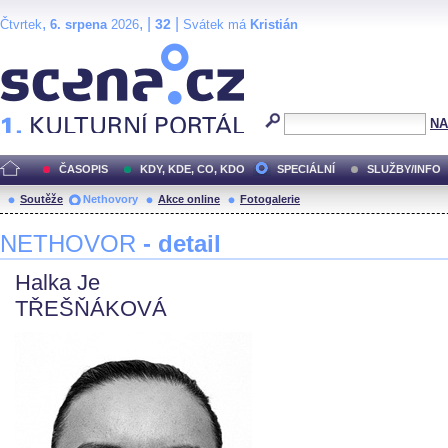
,
, |
|
32
Čtvrtek
6. srpena
2026
Svátek má
Kristián
Scéna.cz
NA
ČASOPIS
KDY, KDE, CO, KDO
SPECIÁLNÍ
SLUŽBY/INFO
Soutěže
Nethovory
Akce online
Fotogalerie
NETHOVOR
- detail
Halka Je
TŘEŠŇÁKOVÁ