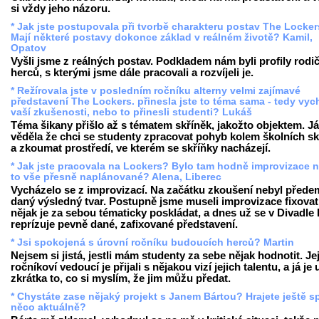
si vždy jeho názoru.
* Jak jste postupovala při tvorbě charakteru postav The Locke
Mají některé postavy dokonce základ v reálném životě? Kamil,
Opatov
Vyšli jsme z reálných postav. Podkladem nám byli profily rodi
herců, s kterými jsme dále pracovali a rozvíjeli je.
* Režírovala jste v posledním ročníku alterny velmi zajímavé
představení The Lockers. přinesla jste to téma sama - tedy vych
vaší zkušenosti, nebo to přinesli studenti? Lukáš
Téma šikany přišlo až s tématem skříněk, jakožto objektem. Já
věděla že chci se studenty zpracovat pohyb kolem školních sk
a zkoumat prostředí, ve kterém se skříňky nacházejí.
* Jak jste pracovala na Lockers? Bylo tam hodně improvizace n
to vše přesně naplánované? Alena, Liberec
Vycházelo se z improvizací. Na začátku zkoušení nebyl přede
daný výsledný tvar. Postupně jsme museli improvizace fixovat
nějak je za sebou tématicky poskládat, a dnes už se v Divadle
reprízuje pevně dané, zafixované představení.
* Jsi spokojená s úrovní ročníku budoucích herců? Martin
Nejsem si jistá, jestli mám studenty za sebe nějak hodnotit. Je
ročníkoví vedoucí je přijali s nějakou vizí jejich talentu, a já je
zkrátka to, co si myslím, že jim můžu předat.
* Chystáte zase nějaký projekt s Janem Bártou? Hrajete ještě s
něco aktuálně?