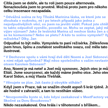
Cítila jsem se dobře, ale tu roli jsem pouze alternovala.
Nenazkoušela jsem to prvotně. Možná proto jsem pro někoho
celku inscenace nezapadala.
* Odvážná scéna ze hry Třicátá Marinina láska, ve které jste se
dloubala v rozkroku, mi i po letech připadá jako jedna z
nejodpudivějších věcí, co jsem na jevišti viděl. Pokud jste chtěl
to takto odpudivě vyznělo, povedlo se. Mohu se zeptat, jaký mě
výjev význam? Jako že lesbická Marina už nechce lásku žen a o
se ke komunismu? Nebo se pletu? A kdo tu scénu vymyslel? V
režisérka? Díky, Jan
Odpudivé to být mělo. Vymyslela to paní režisérka. Ztělesňova
jsem hnus, špínu a zoufalost sovětského svazu, což měla tato
ilustrovat.
* V Dechovce spolu s vámi hrají dvě děti Noemi a Joel Sidonovi
s nimi nějak spřízněná? Mají něco společného s vašim nevlast
otcem Karolem Sidonem?
Ano, Noemi je má neteř a Joel můj syxnovec. Jejich otec je mů
Eliáš. Jsme sourozenci, ale každý máme jiného otce. Jeho otec
Karol Sidon, a můj Vlasta Třešňák.
* Věnujete se józe. Jak často ji obvykle stíháte?
Když jsem v Praze, tak se snažím chodit aspoň 5 krát týdně. 
ale hodně v zahraničí, a tam to nestíhám vůbec.
* Nevzpomněla byste si, kdo kdysi zaskakoval v MeetFactory v
Skočné za Doru Bouzkovou?
Nikdo nezaskakoval. Ona hrála i v těhotenství s bříškem...