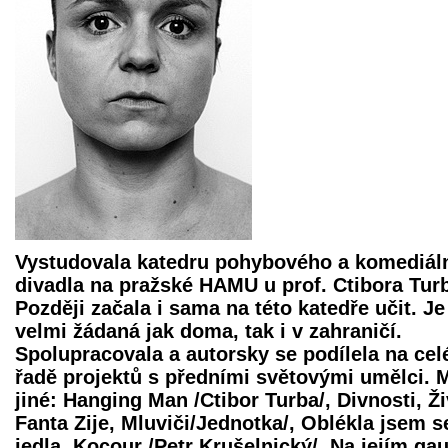
Vystudovala katedru pohybového a komediál
divadla na pražské HAMU u prof. Ctibora Tur
Později začala i sama na této katedře učit. Je
velmi žádaná jak doma, tak i v zahraničí.
Spolupracovala a autorsky se podílela na cel
řadě projektů s předními světovými umělci.
jiné: Hanging Man /Ctibor Turba/, Divnosti, Ži
Fanta Zije, Mluviči/Jednotka/, Oblékla jsem s
jedla, Kocour /Petr Krušelnický/, Na jejím gau