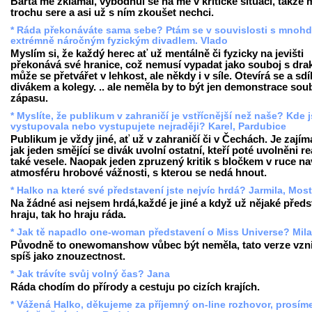
Bárta mě zklamal, vybodnul se na mě v kritické situaci, takže 
trochu sere a asi už s ním zkoušet nechci.
* Ráda překonáváte sama sebe? Ptám se v souvislosti s mnoh
extrémně náročným fyzickým divadlem. Vlado
Myslím si, že každý herec ať už mentálně či fyzicky na jevišti
překonává své hranice, což nemusí vypadat jako souboj s drak
může se přetvářet v lehkost, ale někdy i v síle. Otevírá se a sdíl
divákem a kolegy. .. ale neměla by to být jen demonstrace soub
zápasu.
* Myslíte, že publikum v zahraničí je vstřícnější než naše? Kde j
vystupovala nebo vystupujete nejraději? Karel, Pardubice
Publikum je vždy jiné, ať už v zahraničí či v Čechách. Je zajím
jak jeden smějící se divák uvolní ostatní, kteří poté uvolněni re
také vesele. Naopak jeden zpruzený kritik s bločkem v ruce n
atmosféru hrobové vážnosti, s kterou se nedá hnout.
* Halko na které své představení jste nejvíc hrdá? Jarmila, Most
Na žádné asi nejsem hrdá,každé je jiné a když už nějaké předs
hraju, tak ho hraju ráda.
* Jak tě napadlo one-woman představení o Miss Universe? Mil
Původně to onewomanshow vůbec být neměla, tato verze vzni
spíš jako znouzectnost.
* Jak trávíte svůj volný čas? Jana
Ráda chodím do přírody a cestuju po cizích krajích.
* Vážená Halko, děkujeme za příjemný on-line rozhovor, prosím