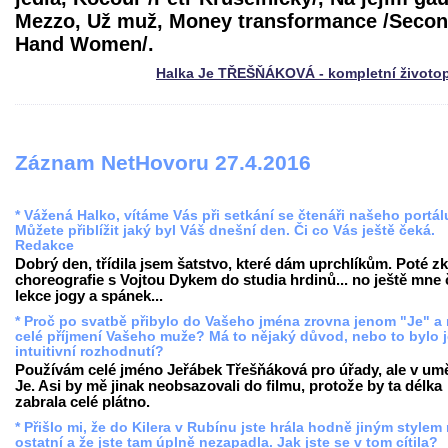
Mezzo, Už muž, Money transformance /Seco
Hand Women/.
Halka Je TŘEŠŇÁKOVÁ - kompletní životo
Záznam NetHovoru 27.4.2016
* Vážená Halko, vítáme Vás při setkání se čtenáři našeho portál
Můžete přiblížit jaký byl Váš dnešní den. Či co Vás ještě čeká.
Redakce
Dobrý den, třídila jsem šatstvo, které dám uprchlíkům. Poté z
choreografie s Vojtou Dykem do studia hrdinů... no ještě mne
lekce jogy a spánek...
* Proč po svatbě přibylo do Vašeho jména zrovna jenom "Je" a
celé příjmení Vašeho muže? Má to nějaký důvod, nebo to bylo 
intuitivní rozhodnutí?
Používám celé jméno Jeřábek Třešňáková pro úřady, ale v umě
Je. Asi by mě jinak neobsazovali do filmu, protože by ta délka
zabrala celé plátno.
* Přišlo mi, že do Kilera v Rubínu jste hrála hodně jiným stylem
ostatní a že jste tam úplně nezapadla. Jak jste se v tom cítila?