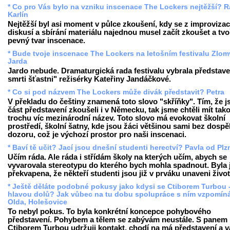
* Co pro Vás bylo na vzniku inscenace The Lockers nejtěžší? R
Karlín
Nejtěžší byl asi moment v půlce zkoušení, kdy se z improvizac
diskusí a sbírání materiálu najednou musel začít zkoušet a tvo
pevný tvar inscenace.
* Bude tvoje inscenace The Lockers na letošním festivalu Zlo
Jarda
Jardo nebude. Dramaturgická rada festivalu vybrala představe
smrti šťastni" režisérky Kateřiny Jandáčkové.
* Co si pod názvem The Lockers může divák představit? Petra
V překladu do češtiny znamená toto slovo "skříňky". Tím, že 
část představení zkoušeli i v Německu, tak jsme chtěli mít tak
trochu víc mezinárodní název. Toto slovo má evokovat školní
prostředí, školní šatny, kde jsou žáci většinou sami bez dosp
dozoru, což je výchozí prostor pro naši inscenaci.
* Baví tě učit? Jací jsou dnešní studenti herectví? Pavla od Plz
Učím ráda. Ale ráda i střídám školy na kterých učím, abych se
vyvarovala stereotypu do kterého bych mohla spadnout. Byla
překvapena, že někteří studenti jsou již v prváku unaveni živo
* Ještě děláte podobné pokusy jako kdysi se Ctiborem Turbou -
hlavou dolů? Jak vůbec na tu dobu spolupráce s ním vzpomín
Olda, Holešovice
To nebyl pokus. To byla konkrétní koncepce pohybového
představení. Pohybem a tělem se zabývám neustále. S panem
Ctiborem Turbou udržuji kontakt, chodí na má představení a 