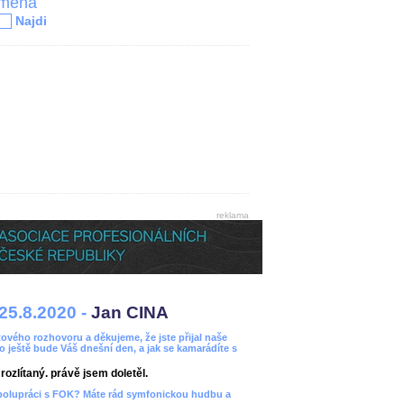
jména
Najdi
reklama
25.8.2020 -
Jan CINA
ového rozhovoru a děkujeme, že jste přijal naše
bo ještě bude Váš dnešní den, a jak se kamarádíte s
ozlítaný. právě jsem doletěl.
spolupráci s FOK? Máte rád symfonickou hudbu a