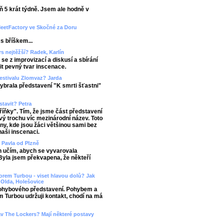
ň 5 krát týdně. Jsem ale hodně v
MeetFactory ve Skočné za Doru
s bříškem...
s nejtěžší? Radek, Karlín
se z improvizací a diskusí a sbírání
it pevný tvar inscenace.
festivalu Zlomvaz? Jarda
ybrala představení "K smrti šťastni"
tavit? Petra
říňky". Tím, že jsme část představení
ový trochu víc mezinárodní název. Toto
tny, kde jsou žáci většinou sami bez
naši inscenaci.
? Pavla od Plzně
ch učím, abych se vyvarovala
Byla jsem překvapena, že někteří
orem Turbou - viset hlavou dolů? Jak
Olda, Holešovice
pohybového představení. Pohybem a
 Turbou udržuji kontakt, chodí na má
tav The Lockers? Mají některé postavy