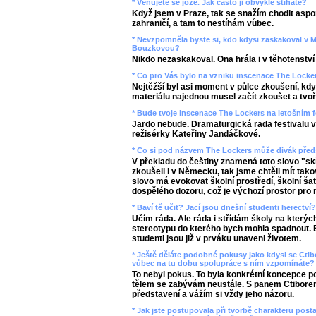
* Věnujete se józe. Jak často ji obvykle stíháte?
Když jsem v Praze, tak se snažím chodit aspo
zahraničí, a tam to nestíhám vůbec.
* Nevzpomněla byste si, kdo kdysi zaskakoval v 
Bouzkovou?
Nikdo nezaskakoval. Ona hrála i v těhotenství 
* Co pro Vás bylo na vzniku inscenace The Locker
Nejtěžší byl asi moment v půlce zkoušení, kdy 
materiálu najednou musel začít zkoušet a tvoř
* Bude tvoje inscenace The Lockers na letošním 
Jardo nebude. Dramaturgická rada festivalu v
režisérky Kateřiny Jandáčkové.
* Co si pod názvem The Lockers může divák předs
V překladu do češtiny znamená toto slovo "sk
zkoušeli i v Německu, tak jsme chtěli mít tak
slovo má evokovat školní prostředí, školní ša
dospělého dozoru, což je výchozí prostor pro 
* Baví tě učit? Jací jsou dnešní studenti herectví
Učím ráda. Ale ráda i střídám školy na který
stereotypu do kterého bych mohla spadnout. 
studenti jsou již v prváku unaveni životem.
* Ještě děláte podobné pokusy jako kdysi se Ctib
vůbec na tu dobu spolupráce s ním vzpomínáte? 
To nebyl pokus. To byla konkrétní koncepce 
tělem se zabývám neustále. S panem Ctiborem
představení a vážím si vždy jeho názoru.
* Jak jste postupovala při tvorbě charakteru pos