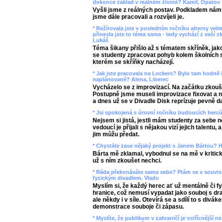
dokonce základ v reálném životě? Kamil, Opatov
Vyšli jsme z reálných postav. Podkladem nám b
jsme dále pracovali a rozvíjeli je.
* Režírovala jste v posledním ročníku alterny vel
přinesla jste to téma sama - tedy vychází z vaší z
Lukáš
Téma šikany přišlo až s tématem skříněk, jako
se studenty zpracovat pohyb kolem školních s
kterém se skříňky nacházejí.
* Jak jste pracovala na Lockers? Bylo tam hodně 
naplánované? Alena, Liberec
Vycházelo se z improvizací. Na začátku zkouš
Postupně jsme museli improvizace fixovat a n
a dnes už se v Divadle Disk reprízuje pevně d
* Jsi spokojená s úrovní ročníku budoucích herc
Nejsem si jistá, jestli mám studenty za sebe n
vedoucí je přijali s nějakou vizí jejich talentu, 
jim můžu předat.
* Chystáte zase nějaký projekt s Janem Bártou? H
Bárta mě zklamal, vybodnul se na mě v kritick
už s ním zkoušet nechci.
* Ráda překonáváte sama sebe? Ptám se v souvi
fyzickým divadlem. Vlado
Myslím si, že každý herec ať už mentálně či f
hranice, což nemusí vypadat jako souboj s dra
ale někdy i v síle. Otevírá se a sdílí to s divák
demonstrace souboje či zápasu.
* Myslíte, že publikum v zahraničí je vstřícnější