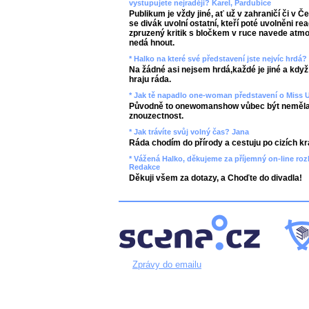
vystupujete nejraději? Karel, Pardubice
Publikum je vždy jiné, ať už v zahraničí či v Č
se divák uvolní ostatní, kteří poté uvolněni re
zpruzený kritik s bločkem v ruce navede atmo
nedá hnout.
* Halko na které své představení jste nejvíc hrdá?
Na žádné asi nejsem hrdá,každé je jiné a když
hraju ráda.
* Jak tě napadlo one-woman představení o Miss 
Původně to onewomanshow vůbec být neměla, t
znouzectnost.
* Jak trávíte svůj volný čas? Jana
Ráda chodím do přírody a cestuju po cizích kra
* Vážená Halko, děkujeme za příjemný on-line roz
Redakce
Děkuji všem za dotazy, a Choďte do divadla!
Zprávy do emailu