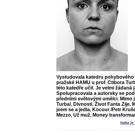
Vystudovala katedru pohybového 
pražské HAMU u prof. Ctibora Turb
této katedře učit. Je velmi žádaná j
Spolupracovala a autorsky se podíl
předními světovými umělci. Mimo j
Turba/, Divnosti, Život Fanta Zije, 
jsem se a jedla, Kocour /Petr Kruše
Mezzo, Už muž, Money transform
Halka Je