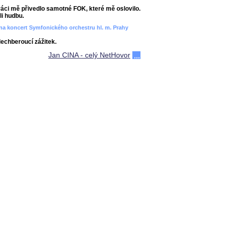
áci mě přivedlo samotné FOK, které mě oslovilo.
i hudbu.
ít na koncert Symfonického orchestru hl. m. Prahy
dechberoucí zážitek.
Jan CINA - celý NetHovor