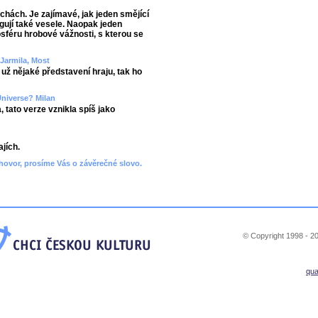
echách. Je zajímavé, jak jeden smějící
agují také vesele. Naopak jeden
sféru hrobové vážnosti, s kterou se
 Jarmila, Most
 už nějaké představení hraju, tak ho
Universe? Milan
ato verze vznikla spíš jako
jích.
hovor, prosíme Vás o závěrečné slovo.
© Copyright 1998 - 20
qu