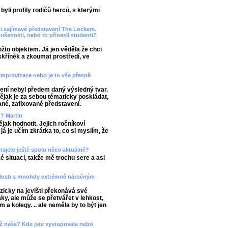
yli profily rodičů herců, s kterými
mi zajímavé představení The Lockers.
kušenosti, nebo to přinesli studenti?
žto objektem. Já jen věděla že chci
kříněk a zkoumat prostředí, ve
improvizace nebo je to vše přesně
ení nebyl předem daný výsledný tvar.
ějak je za sebou tématicky poskládat,
ané, zafixované představení.
ů? Martin
ějak hodnotit. Jejich ročníkoví
a já je učím zkrátka to, co si myslím, že
rajete ještě spolu něco aktuálně?
é situaci, takže mě trochu sere a asi
slosti s mnohdy extrémně náročným
yzicky na jevišti překonává své
ky, ale může se přetvářet v lehkost,
em a kolegy. .. ale neměla by to být jen
 než naše? Kde jste vystupovala nebo