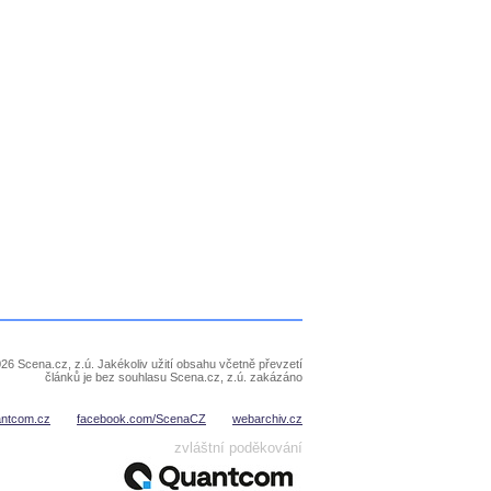
26 Scena.cz, z.ú. Jakékoliv užití obsahu včetně převzetí
článků je bez souhlasu Scena.cz, z.ú. zakázáno
antcom.cz
facebook.com/ScenaCZ
webarchiv.cz
zvláštní poděkování