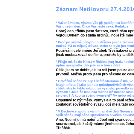
Záznam NetHovoru 27.4.201
* Vážená Halko, vítáme Vás při setkání se čtenáři 
Váš dnešní den. Či co Vás ještě čeká. Redakce
Dobrý den, třídila jsem šatstvo, které dám up
Vojtou Dykem do studia hrdinů... no ještě mne 
* Proč po svatbě přibylo do Vašeho jména zrovna 
muže? Má to nějaký důvod, nebo to bylo jen intui
Používám celé jméno Jeřábek Třešňáková pro 
jinak neobsazovali do filmu, protože by ta délk
* Přišlo mi, že do Kilera v Rubínu jste hrála hodn
úplně nezapadla. Jak jste se v tom cítila?
Cítila jsem se dobře, ale tu roli jsem pouze a
prvotně. Možná proto jsem pro někoho do cel
* Odvážná scéna ze hry Třicátá Marinina láska, ve 
letech připadá jako jedna z nejodpudivějších věcí,
chtěli, aby to takto odpudivě vyznělo, povedlo se
význam? Jako že lesbická Marina už nechce lásk
se pletu? A kdo tu scénu vymyslel? Vy nebo režis
Odpudivé to být mělo. Vymyslela to paní režis
zoufalost sovětského svazu, což měla tato scé
* V Dechovce spolu s vámi hrají dvě děti Noemi a 
spřízněná? Mají něco společného s vašim nevla
Ano, Noemi je má neteř a Joel můj syxnovec. J
sourozenci, ale každý máme jiného otce. Jeho 
Třešňák.