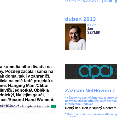
VYHLEDÁVÁNÍ - podle 
duben 2013
8.4.2013
Jan
SZYMIK
a komediálního divadla na
y. Později začala i sama na
ak doma, tak i v zahraničí.
ela na celé řadě projektů s
iné: Hanging Man /Ctibor
Záznam NetHovoru z 
Mluviči/Jednotka/, Oblékla
lnický/, Na jejím gauči,
* Vážený Honzo, vítáme Vás u internet
ance /Second Hand Women/.
pozvání. Můžete přiblížit, jaký byl ne
Internetem. Redakce
 TŘEŠŇÁKOVÁ - kompletní životopis
...
Dobrý den. Den je slunný a celkem r
* Dobré odpoledne, co vás vedlo ke 