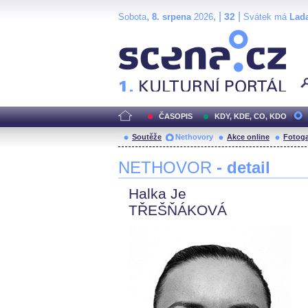
,
, |
|
32
Sobota
8. srpena
2026
Svátek má
Lad
Scéna.cz
ČASOPIS
KDY, KDE, CO, KDO
Soutěže
Nethovory
Akce online
Fotoga
NETHOVOR
- detail
Halka Je
TŘEŠŇÁKOVÁ