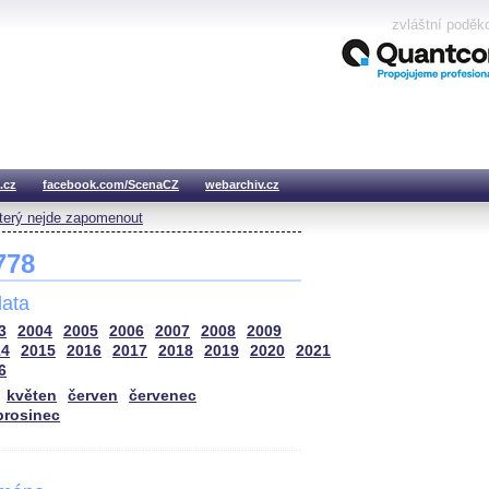
zvláštní poděk
.cz
facebook.com/ScenaCZ
webarchiv.cz
který nejde zapomenout
 778
ata
3
2004
2005
2006
2007
2008
2009
14
2015
2016
2017
2018
2019
2020
2021
6
květen
červen
červenec
prosinec