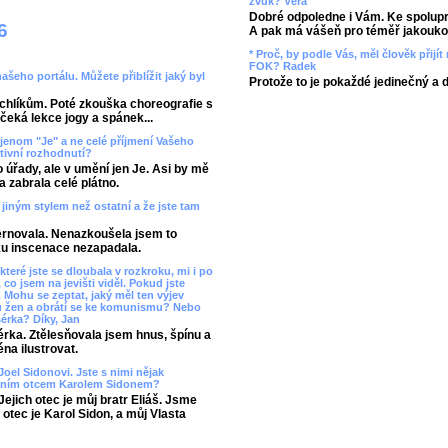
zvuk? Věra
Dobré odpoledne i Vám. Ke spolupr
6
A pak má vášeň pro téměř jakoukol
* Proč, by podle Vás, měl člověk přij
FOK? Radek
našeho portálu. Můžete přiblížit jaký byl
Protože to je pokaždé jedinečný a 
rchlíkům. Poté zkouška choreografie s
čeká lekce jogy a spánek...
jenom "Je" a ne celé příjmení Vašeho
tivní rozhodnutí?
úřady, ale v umění jen Je. Asi by mě
a zabrala celé plátno.
ě jiným stylem než ostatní a že jste tam
lternovala. Nenazkoušela jsem to
ku inscenace nezapadala.
které jste se dloubala v rozkroku, mi i po
 co jsem na jevišti viděl. Pokud jste
. Mohu se zeptat, jaký měl ten výjev
u žen a obrátí se ke komunismu? Nebo
érka? Díky, Jan
érka. Ztělesňovala jsem hnus, špínu a
na ilustrovat.
Joel Sidonovi. Jste s nimi nějak
stním otcem Karolem Sidonem?
ejich otec je můj bratr Eliáš. Jsme
otec je Karol Sidon, a můj Vlasta