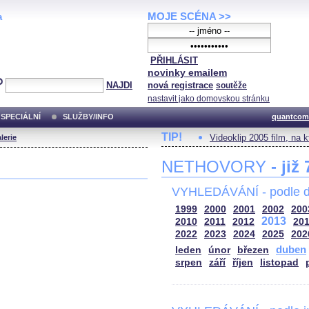
MOJE SCÉNA >>
a
PŘIHLÁSIT
novinky emailem
NAJDI
nová registrace
soutěže
nastavit jako domovskou stránku
SPECIÁLNÍ
SLUŽBY/INFO
quantcom
TIP!
Videoklip 2005 film, na 
lerie
NETHOVORY
- již
VYHLEDÁVÁNÍ - podle d
1999
2000
2001
2002
200
2013
2010
2011
2012
20
2022
2023
2024
2025
202
duben
leden
únor
březen
srpen
září
říjen
listopad