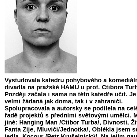
Vystudovala katedru pohybového a komediál
divadla na pražské HAMU u prof. Ctibora Tur
Později začala i sama na této katedře učit. Je
velmi žádaná jak doma, tak i v zahraničí.
Spolupracovala a autorsky se podílela na cel
řadě projektů s předními světovými umělci.
jiné: Hanging Man /Ctibor Turba/, Divnosti, Ži
Fanta Zije, Mluviči/Jednotka/, Oblékla jsem s
jedla, Kocour /Petr Krušelnický/, Na jejím gau