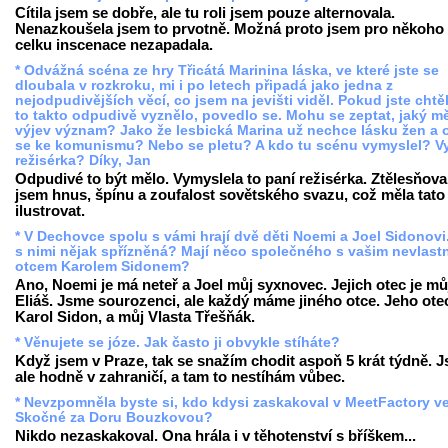
Cítila jsem se dobře, ale tu roli jsem pouze alternovala.
Nenazkoušela jsem to prvotně. Možná proto jsem pro někoho
celku inscenace nezapadala.
* Odvážná scéna ze hry Třicátá Marinina láska, ve které jste se
dloubala v rozkroku, mi i po letech připadá jako jedna z
nejodpudivějších věcí, co jsem na jevišti viděl. Pokud jste chtěl
to takto odpudivě vyznělo, povedlo se. Mohu se zeptat, jaký mě
výjev význam? Jako že lesbická Marina už nechce lásku žen a o
se ke komunismu? Nebo se pletu? A kdo tu scénu vymyslel? V
režisérka? Díky, Jan
Odpudivé to být mělo. Vymyslela to paní režisérka. Ztělesňova
jsem hnus, špínu a zoufalost sovětského svazu, což měla tato
ilustrovat.
* V Dechovce spolu s vámi hrají dvě děti Noemi a Joel Sidonovi
s nimi nějak spřízněná? Mají něco společného s vašim nevlast
otcem Karolem Sidonem?
Ano, Noemi je má neteř a Joel můj syxnovec. Jejich otec je mů
Eliáš. Jsme sourozenci, ale každý máme jiného otce. Jeho otec
Karol Sidon, a můj Vlasta Třešňák.
* Věnujete se józe. Jak často ji obvykle stíháte?
Když jsem v Praze, tak se snažím chodit aspoň 5 krát týdně. 
ale hodně v zahraničí, a tam to nestíhám vůbec.
* Nevzpomněla byste si, kdo kdysi zaskakoval v MeetFactory v
Skočné za Doru Bouzkovou?
Nikdo nezaskakoval. Ona hrála i v těhotenství s bříškem...