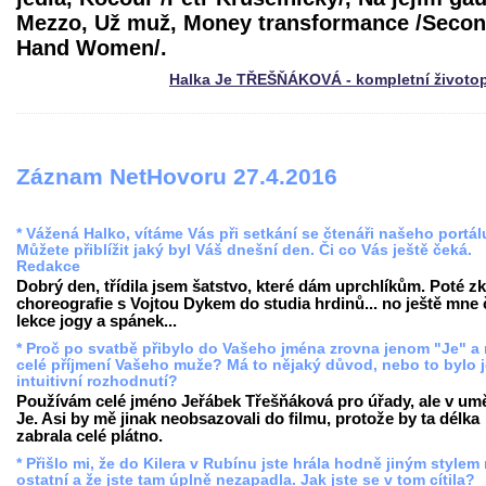
Mezzo, Už muž, Money transformance /Seco
Hand Women/.
Halka Je TŘEŠŇÁKOVÁ - kompletní životo
Záznam NetHovoru 27.4.2016
* Vážená Halko, vítáme Vás při setkání se čtenáři našeho portál
Můžete přiblížit jaký byl Váš dnešní den. Či co Vás ještě čeká.
Redakce
Dobrý den, třídila jsem šatstvo, které dám uprchlíkům. Poté z
choreografie s Vojtou Dykem do studia hrdinů... no ještě mne
lekce jogy a spánek...
* Proč po svatbě přibylo do Vašeho jména zrovna jenom "Je" a
celé příjmení Vašeho muže? Má to nějaký důvod, nebo to bylo 
intuitivní rozhodnutí?
Používám celé jméno Jeřábek Třešňáková pro úřady, ale v umě
Je. Asi by mě jinak neobsazovali do filmu, protože by ta délka
zabrala celé plátno.
* Přišlo mi, že do Kilera v Rubínu jste hrála hodně jiným stylem
ostatní a že jste tam úplně nezapadla. Jak jste se v tom cítila?