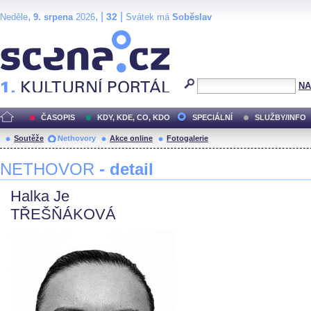
,
, |
|
32
Neděle
9. srpena
2026
Svátek má
Soběslav
Scéna.cz
NA
ČASOPIS
KDY, KDE, CO, KDO
SPECIÁLNÍ
SLUŽBY/INFO
Soutěže
Nethovory
Akce online
Fotogalerie
NETHOVOR
- detail
Halka Je
TŘEŠŇÁKOVÁ