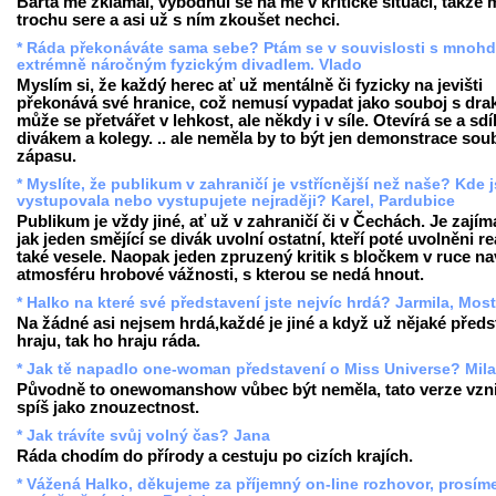
Bárta mě zklamal, vybodnul se na mě v kritické situaci, takže 
trochu sere a asi už s ním zkoušet nechci.
* Ráda překonáváte sama sebe? Ptám se v souvislosti s mnoh
extrémně náročným fyzickým divadlem. Vlado
Myslím si, že každý herec ať už mentálně či fyzicky na jevišti
překonává své hranice, což nemusí vypadat jako souboj s drak
může se přetvářet v lehkost, ale někdy i v síle. Otevírá se a sdíl
divákem a kolegy. .. ale neměla by to být jen demonstrace soub
zápasu.
* Myslíte, že publikum v zahraničí je vstřícnější než naše? Kde j
vystupovala nebo vystupujete nejraději? Karel, Pardubice
Publikum je vždy jiné, ať už v zahraničí či v Čechách. Je zajím
jak jeden smějící se divák uvolní ostatní, kteří poté uvolněni re
také vesele. Naopak jeden zpruzený kritik s bločkem v ruce n
atmosféru hrobové vážnosti, s kterou se nedá hnout.
* Halko na které své představení jste nejvíc hrdá? Jarmila, Most
Na žádné asi nejsem hrdá,každé je jiné a když už nějaké předs
hraju, tak ho hraju ráda.
* Jak tě napadlo one-woman představení o Miss Universe? Mil
Původně to onewomanshow vůbec být neměla, tato verze vzni
spíš jako znouzectnost.
* Jak trávíte svůj volný čas? Jana
Ráda chodím do přírody a cestuju po cizích krajích.
* Vážená Halko, děkujeme za příjemný on-line rozhovor, prosím