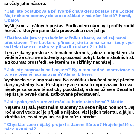
si vždy jeho názoru.
* Jak jste postupovala při tvorbě charakteru postav The Locke
Mají některé postavy dokonce základ v reálném životě? Kamil,
Opatov
Vyšli jsme z reálných postav. Podkladem nám byli profily rodi
herců, s kterými jsme dále pracovali a rozvíjeli je.
* Režírovala jste v posledním ročníku alterny velmi zajímavé
představení The Lockers. přinesla jste to téma sama - tedy vych
vaší zkušenosti, nebo to přinesli studenti? Lukáš
Téma šikany přišlo až s tématem skříněk, jakožto objektem. Já
věděla že chci se studenty zpracovat pohyb kolem školních sk
a zkoumat prostředí, ve kterém se skříňky nacházejí.
* Jak jste pracovala na Lockers? Bylo tam hodně improvizace n
to vše přesně naplánované? Alena, Liberec
Vycházelo se z improvizací. Na začátku zkoušení nebyl přede
daný výsledný tvar. Postupně jsme museli improvizace fixovat
nějak je za sebou tématicky poskládat, a dnes už se v Divadle
reprízuje pevně dané, zafixované představení.
* Jsi spokojená s úrovní ročníku budoucích herců? Martin
Nejsem si jistá, jestli mám studenty za sebe nějak hodnotit. Je
ročníkoví vedoucí je přijali s nějakou vizí jejich talentu, a já je
zkrátka to, co si myslím, že jim můžu předat.
* Chystáte zase nějaký projekt s Janem Bártou? Hrajete ještě s
něco aktuálně?