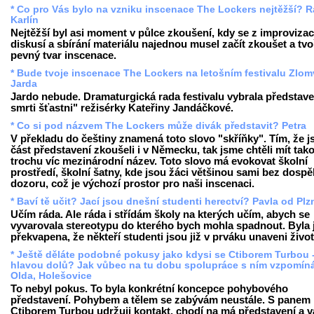
* Co pro Vás bylo na vzniku inscenace The Lockers nejtěžší? R
Karlín
Nejtěžší byl asi moment v půlce zkoušení, kdy se z improvizac
diskusí a sbírání materiálu najednou musel začít zkoušet a tvo
pevný tvar inscenace.
* Bude tvoje inscenace The Lockers na letošním festivalu Zlo
Jarda
Jardo nebude. Dramaturgická rada festivalu vybrala představe
smrti šťastni" režisérky Kateřiny Jandáčkové.
* Co si pod názvem The Lockers může divák představit? Petra
V překladu do češtiny znamená toto slovo "skříňky". Tím, že 
část představení zkoušeli i v Německu, tak jsme chtěli mít tak
trochu víc mezinárodní název. Toto slovo má evokovat školní
prostředí, školní šatny, kde jsou žáci většinou sami bez dosp
dozoru, což je výchozí prostor pro naši inscenaci.
* Baví tě učit? Jací jsou dnešní studenti herectví? Pavla od Plz
Učím ráda. Ale ráda i střídám školy na kterých učím, abych se
vyvarovala stereotypu do kterého bych mohla spadnout. Byla
překvapena, že někteří studenti jsou již v prváku unaveni živo
* Ještě děláte podobné pokusy jako kdysi se Ctiborem Turbou -
hlavou dolů? Jak vůbec na tu dobu spolupráce s ním vzpomín
Olda, Holešovice
To nebyl pokus. To byla konkrétní koncepce pohybového
představení. Pohybem a tělem se zabývám neustále. S panem
Ctiborem Turbou udržuji kontakt, chodí na má představení a 