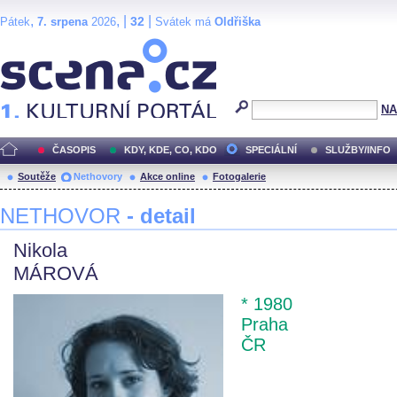
,
, |
|
32
Pátek
7. srpena
2026
Svátek má
Oldřiška
Scéna.cz
NA
ČASOPIS
KDY, KDE, CO, KDO
SPECIÁLNÍ
SLUŽBY/INFO
Soutěže
Nethovory
Akce online
Fotogalerie
NETHOVOR
- detail
Nikola
MÁROVÁ
* 1980
Praha
ČR