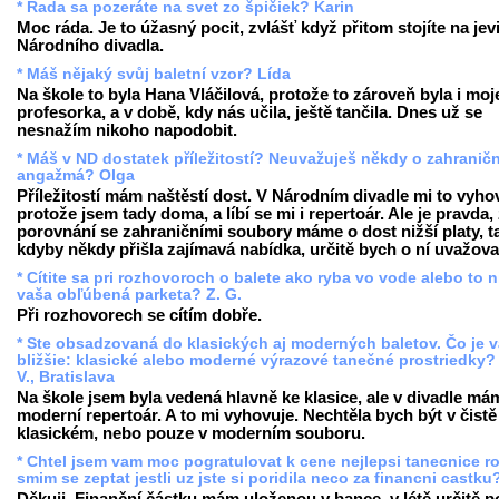
* Rada sa pozeráte na svet zo špičiek? Karin
Moc ráda. Je to úžasný pocit, zvlášť když přitom stojíte na jevi
Národního divadla.
* Máš nějaký svůj baletní vzor? Lída
Na škole to byla Hana Vláčilová, protože to zároveň byla i moj
profesorka, a v době, kdy nás učila, ještě tančila. Dnes už se
nesnažím nikoho napodobit.
* Máš v ND dostatek příležitostí? Neuvažuješ někdy o zahranič
angažmá? Olga
Příležitostí mám naštěstí dost. V Národním divadle mi to vyho
protože jsem tady doma, a líbí se mi i repertoár. Ale je pravda,
porovnání se zahraničními soubory máme o dost nižší platy, t
kdyby někdy přišla zajímavá nabídka, určitě bych o ní uvažova
* Cítite sa pri rozhovoroch o balete ako ryba vo vode alebo to n
vaša obľúbená parketa? Z. G.
Při rozhovorech se cítím dobře.
* Ste obsadzovaná do klasických aj moderných baletov. Čo je 
bližšie: klasické alebo moderné výrazové tanečné prostriedky?
V., Bratislava
Na škole jsem byla vedená hlavně ke klasice, ale v divadle má
moderní repertoár. A to mi vyhovuje. Nechtěla bych být v čistě
klasickém, nebo pouze v moderním souboru.
* Chtel jsem vam moc pogratulovat k cene nejlepsi tanecnice r
smim se zeptat jestli uz jste si poridila neco za financni castku