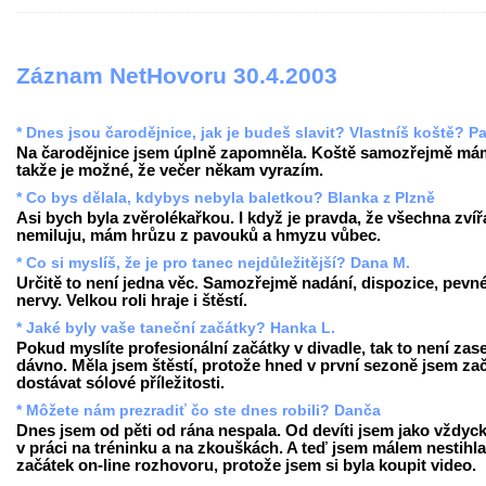
Záznam NetHovoru 30.4.2003
* Dnes jsou čarodějnice, jak je budeš slavit? Vlastníš koště? Pa
Na čarodějnice jsem úplně zapomněla. Koště samozřejmě má
takže je možné, že večer někam vyrazím.
* Co bys dělala, kdybys nebyla baletkou? Blanka z Plzně
Asi bych byla zvěrolékařkou. I když je pravda, že všechna zvíř
nemiluju, mám hrůzu z pavouků a hmyzu vůbec.
* Co si myslíš, že je pro tanec nejdůležitější? Dana M.
Určitě to není jedna věc. Samozřejmě nadání, dispozice, pevn
nervy. Velkou roli hraje i štěstí.
* Jaké byly vaše taneční začátky? Hanka L.
Pokud myslíte profesionální začátky v divadle, tak to není zase
dávno. Měla jsem štěstí, protože hned v první sezoně jsem za
dostávat sólové příležitosti.
* Môžete nám prezradiť čo ste dnes robili? Danča
Dnes jsem od pěti od rána nespala. Od devíti jsem jako vždyck
v práci na tréninku a na zkouškách. A teď jsem málem nestihla
začátek on-line rozhovoru, protože jsem si byla koupit video.