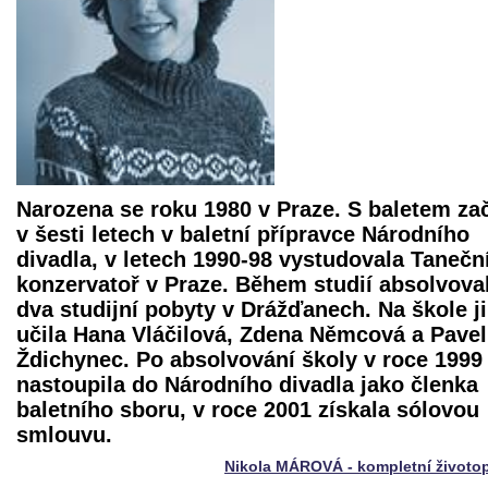
Narozena se roku 1980 v Praze. S baletem za
v šesti letech v baletní přípravce Národního
divadla, v letech 1990-98 vystudovala Tanečn
konzervatoř v Praze. Během studií absolvova
dva studijní pobyty v Drážďanech. Na škole ji
učila Hana Vláčilová, Zdena Němcová a Pavel
Ždichynec. Po absolvování školy v roce 1999
nastoupila do Národního divadla jako členka
baletního sboru, v roce 2001 získala sólovou
smlouvu.
Nikola MÁROVÁ - kompletní životo