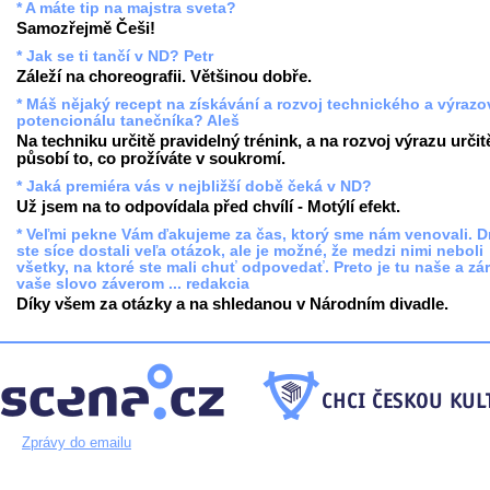
* A máte tip na majstra sveta?
Samozřejmě Češi!
* Jak se ti tančí v ND? Petr
Záleží na choreografii. Většinou dobře.
* Máš nějaký recept na získávání a rozvoj technického a výraz
potencionálu tanečníka? Aleš
Na techniku určitě pravidelný trénink, a na rozvoj výrazu určit
působí to, co prožíváte v soukromí.
* Jaká premiéra vás v nejbližší době čeká v ND?
Už jsem na to odpovídala před chvílí - Motýlí efekt.
* Veľmi pekne Vám ďakujeme za čas, ktorý sme nám venovali. 
ste síce dostali veľa otázok, ale je možné, že medzi nimi neboli
všetky, na ktoré ste mali chuť odpovedať. Preto je tu naše a zá
vaše slovo záverom ... redakcia
Díky všem za otázky a na shledanou v Národním divadle.
Zprávy do emailu