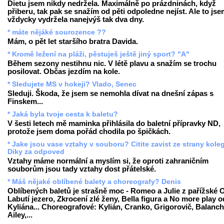
Dietu jsem nikdy nedržela. Maximálně po prázdninách, když
přiberu, tak pak se snažím od pěti odpoledne nejíst. Ale to js
vždycky vydržela nanejvýš tak dva dny.
* máte nějáké sourozence ??
Mám, o pět let staršího bratra Davida.
* Kromě ležení na pláži, pěstuješ ještě jiný sport? "A"
Během sezony nestihnu nic. V létě plavu a snažím se trochu
posilovat. Občas jezdím na kole.
* Sledujete MS v hokeji? Vlado, Senec
Sleduji. Škoda, že jsem se nemohla dívat na dnešní zápas s
Finskem...
* Jaká byla tvoje cesta k baletu?
V šesti letech mě maminka přihlásila do baletní přípravky ND,
protože jsem doma pořád chodila po špičkách.
* Jake jsou vase vztahy v souboru? Citite zavist ze strany kole
Diky za odpoved
Vztahy máme normální a myslím si, že oproti zahraničním
souborům jsou tady vztahy dost přátelské.
* Máš nějaké oblíbené balety a choreografy? Denis
Oblíbených baletů je strašně moc - Romeo a Julie z pařížské 
Labutí jezero, Zkrocení zlé ženy, Bella figura a No more play o
Kyliána... Choreografové: Kylián, Cranko, Grigorovič, Balanch
Ailey,...