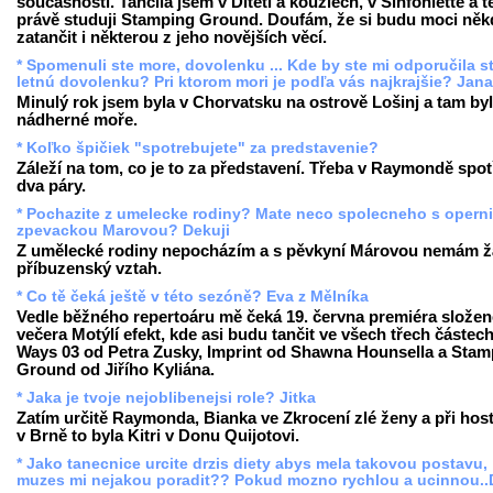
současnosti. Tančila jsem v Dítěti a kouzlech, v Sinfoniettě a 
právě studuji Stamping Ground. Doufám, že si budu moci něk
zatančit i některou z jeho novějších věcí.
* Spomenuli ste more, dovolenku ... Kde by ste mi odporučila st
letnú dovolenku? Pri ktorom mori je podľa vás najkrajšie? Jan
Minulý rok jsem byla v Chorvatsku na ostrově Lošinj a tam by
nádherné moře.
* Koľko špičiek "spotrebujete" za predstavenie?
Záleží na tom, co je to za představení. Třeba v Raymondě spot
dva páry.
* Pochazite z umelecke rodiny? Mate neco spolecneho s operni
zpevackou Marovou? Dekuji
Z umělecké rodiny nepocházím a s pěvkyní Márovou nemám 
příbuzenský vztah.
* Co tě čeká ještě v této sezóně? Eva z Mělníka
Vedle běžného repertoáru mě čeká 19. června premiéra slože
večera Motýlí efekt, kde asi budu tančit ve všech třech částech
Ways 03 od Petra Zusky, Imprint od Shawna Hounsella a Stam
Ground od Jiřího Kyliána.
* Jaka je tvoje nejoblibenejsi role? Jitka
Zatím určitě Raymonda, Bianka ve Zkrocení zlé ženy a při hos
v Brně to byla Kitri v Donu Quijotovi.
* Jako tanecnice urcite drzis diety abys mela takovou postavu,
muzes mi nejakou poradit?? Pokud mozno rychlou a ucinnou..