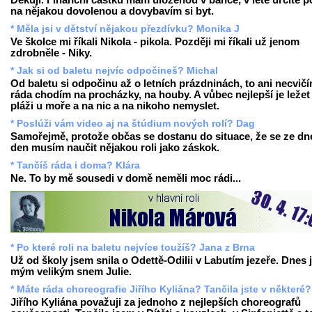
Děkuji. Finanční částku mám uloženou v bance, v létě určitě p
na nějakou dovolenou a dovybavím si byt.
* Měla jsi v dětství nějakou přezdívku? Monika J
Ve školce mi říkali Nikola - pikola. Později mi říkali už jenom
zdrobněle - Niky.
* Jak si od baletu nejvíc odpočineš? Michal
Od baletu si odpočinu až o letních prázdninách, to ani necvičí
ráda chodím na procházky, na houby. A vůbec nejlepší je ležet
pláži u moře a na nic a na nikoho nemyslet.
* Poslúži vám video aj na štúdium nových rolí? Dag
Samořejmě, protože občas se dostanu do situace, že se ze dn
den musím naučit nějakou roli jako záskok.
* Tančíš ráda i doma? Klára
Ne. To by mě sousedi v domě neměli moc rádi...
* Po které roli na baletu nejvíce toužíš? Jana z Brna
Už od školy jsem snila o Odettě-Odilii v Labutím jezeře. Dnes 
mým velikým snem Julie.
* Máte ráda choreografie Jiřího Kyliána? Tančila jste v některé?
Jiřího Kyliána považuji za jednoho z nejlepších choreografů