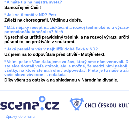
* A máte tip na majstra sveta?
Samozřejmě Češi!
* Jak se ti tančí v ND? Petr
Záleží na choreografii. Většinou dobře.
* Máš nějaký recept na získávání a rozvoj technického a výraz
potencionálu tanečníka? Aleš
Na techniku určitě pravidelný trénink, a na rozvoj výrazu určit
působí to, co prožíváte v soukromí.
* Jaká premiéra vás v nejbližší době čeká v ND?
Už jsem na to odpovídala před chvílí - Motýlí efekt.
* Veľmi pekne Vám ďakujeme za čas, ktorý sme nám venovali. 
ste síce dostali veľa otázok, ale je možné, že medzi nimi neboli
všetky, na ktoré ste mali chuť odpovedať. Preto je tu naše a zá
vaše slovo záverom ... redakcia
Díky všem za otázky a na shledanou v Národním divadle.
Zprávy do emailu