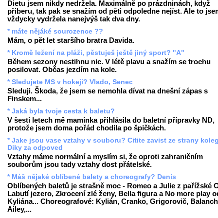
Dietu jsem nikdy nedržela. Maximálně po prázdninách, když
přiberu, tak pak se snažím od pěti odpoledne nejíst. Ale to js
vždycky vydržela nanejvýš tak dva dny.
* máte nějáké sourozence ??
Mám, o pět let staršího bratra Davida.
* Kromě ležení na pláži, pěstuješ ještě jiný sport? "A"
Během sezony nestihnu nic. V létě plavu a snažím se trochu
posilovat. Občas jezdím na kole.
* Sledujete MS v hokeji? Vlado, Senec
Sleduji. Škoda, že jsem se nemohla dívat na dnešní zápas s
Finskem...
* Jaká byla tvoje cesta k baletu?
V šesti letech mě maminka přihlásila do baletní přípravky ND,
protože jsem doma pořád chodila po špičkách.
* Jake jsou vase vztahy v souboru? Citite zavist ze strany kole
Diky za odpoved
Vztahy máme normální a myslím si, že oproti zahraničním
souborům jsou tady vztahy dost přátelské.
* Máš nějaké oblíbené balety a choreografy? Denis
Oblíbených baletů je strašně moc - Romeo a Julie z pařížské 
Labutí jezero, Zkrocení zlé ženy, Bella figura a No more play o
Kyliána... Choreografové: Kylián, Cranko, Grigorovič, Balanch
Ailey,...