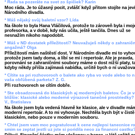
* Rada sa pozeráte na svet zo špičiek? Karin
Moc ráda. Je to úžasný pocit, zvlášť když přitom stojíte na jevi
Národního divadla.
* Máš nějaký svůj baletní vzor? Lída
Na škole to byla Hana Vláčilová, protože to zároveň byla i moj
profesorka, a v době, kdy nás učila, ještě tančila. Dnes už se
nesnažím nikoho napodobit.
* Máš v ND dostatek příležitostí? Neuvažuješ někdy o zahranič
angažmá? Olga
Příležitostí mám naštěstí dost. V Národním divadle mi to vyho
protože jsem tady doma, a líbí se mi i repertoár. Ale je pravda,
porovnání se zahraničními soubory máme o dost nižší platy, t
kdyby někdy přišla zajímavá nabídka, určitě bych o ní uvažova
* Cítite sa pri rozhovoroch o balete ako ryba vo vode alebo to n
vaša obľúbená parketa? Z. G.
Při rozhovorech se cítím dobře.
* Ste obsadzovaná do klasických aj moderných baletov. Čo je 
bližšie: klasické alebo moderné výrazové tanečné prostriedky?
V., Bratislava
Na škole jsem byla vedená hlavně ke klasice, ale v divadle má
moderní repertoár. A to mi vyhovuje. Nechtěla bych být v čistě
klasickém, nebo pouze v moderním souboru.
* Chtel jsem vam moc pogratulovat k cene nejlepsi tanecnice r
smim se zeptat jestli uz jste si poridila neco za financni castku