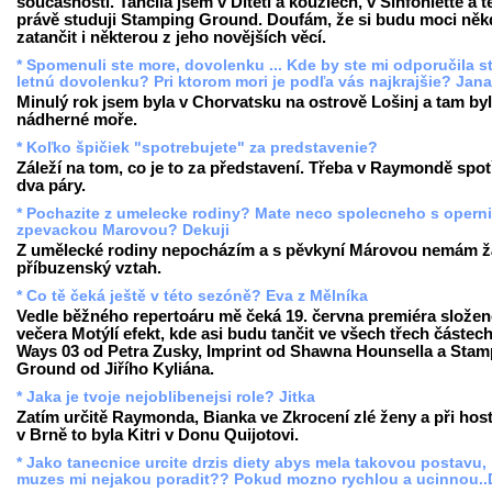
současnosti. Tančila jsem v Dítěti a kouzlech, v Sinfoniettě a 
právě studuji Stamping Ground. Doufám, že si budu moci něk
zatančit i některou z jeho novějších věcí.
* Spomenuli ste more, dovolenku ... Kde by ste mi odporučila st
letnú dovolenku? Pri ktorom mori je podľa vás najkrajšie? Jan
Minulý rok jsem byla v Chorvatsku na ostrově Lošinj a tam by
nádherné moře.
* Koľko špičiek "spotrebujete" za predstavenie?
Záleží na tom, co je to za představení. Třeba v Raymondě spot
dva páry.
* Pochazite z umelecke rodiny? Mate neco spolecneho s operni
zpevackou Marovou? Dekuji
Z umělecké rodiny nepocházím a s pěvkyní Márovou nemám 
příbuzenský vztah.
* Co tě čeká ještě v této sezóně? Eva z Mělníka
Vedle běžného repertoáru mě čeká 19. června premiéra slože
večera Motýlí efekt, kde asi budu tančit ve všech třech částech
Ways 03 od Petra Zusky, Imprint od Shawna Hounsella a Stam
Ground od Jiřího Kyliána.
* Jaka je tvoje nejoblibenejsi role? Jitka
Zatím určitě Raymonda, Bianka ve Zkrocení zlé ženy a při hos
v Brně to byla Kitri v Donu Quijotovi.
* Jako tanecnice urcite drzis diety abys mela takovou postavu,
muzes mi nejakou poradit?? Pokud mozno rychlou a ucinnou..