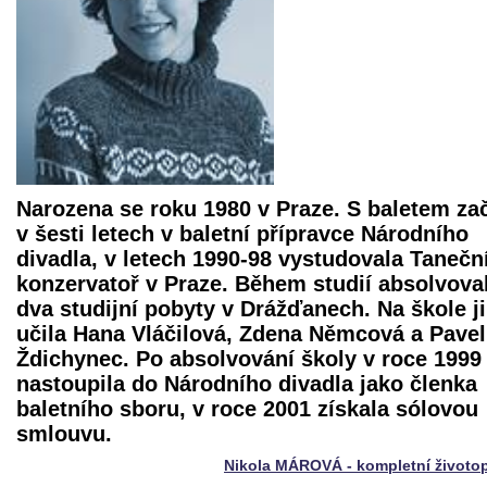
Narozena se roku 1980 v Praze. S baletem za
v šesti letech v baletní přípravce Národního
divadla, v letech 1990-98 vystudovala Tanečn
konzervatoř v Praze. Během studií absolvova
dva studijní pobyty v Drážďanech. Na škole ji
učila Hana Vláčilová, Zdena Němcová a Pavel
Ždichynec. Po absolvování školy v roce 1999
nastoupila do Národního divadla jako členka
baletního sboru, v roce 2001 získala sólovou
smlouvu.
Nikola MÁROVÁ - kompletní životo