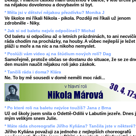
Děkuji. Finanční částku mám uloženou v bance, v létě určitě p
na nějakou dovolenou a dovybavím si byt.
* Měla jsi v dětství nějakou přezdívku? Monika J
Ve školce mi říkali Nikola - pikola. Později mi říkali už jenom
zdrobněle - Niky.
* Jak si od baletu nejvíc odpočineš? Michal
Od baletu si odpočinu až o letních prázdninách, to ani necvičí
ráda chodím na procházky, na houby. A vůbec nejlepší je ležet
pláži u moře a na nic a na nikoho nemyslet.
* Poslúži vám video aj na štúdium nových rolí? Dag
Samořejmě, protože občas se dostanu do situace, že se ze dn
den musím naučit nějakou roli jako záskok.
* Tančíš ráda i doma? Klára
Ne. To by mě sousedi v domě neměli moc rádi...
* Po které roli na baletu nejvíce toužíš? Jana z Brna
Už od školy jsem snila o Odettě-Odilii v Labutím jezeře. Dnes 
mým velikým snem Julie.
* Máte ráda choreografie Jiřího Kyliána? Tančila jste v některé?
Jiřího Kyliána považuji za jednoho z nejlepších choreografů