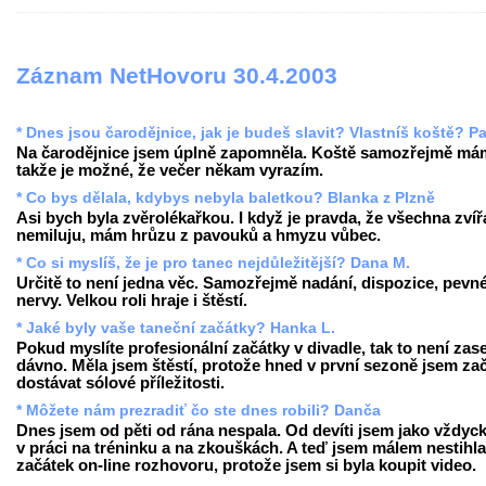
Záznam NetHovoru 30.4.2003
* Dnes jsou čarodějnice, jak je budeš slavit? Vlastníš koště? Pa
Na čarodějnice jsem úplně zapomněla. Koště samozřejmě má
takže je možné, že večer někam vyrazím.
* Co bys dělala, kdybys nebyla baletkou? Blanka z Plzně
Asi bych byla zvěrolékařkou. I když je pravda, že všechna zvíř
nemiluju, mám hrůzu z pavouků a hmyzu vůbec.
* Co si myslíš, že je pro tanec nejdůležitější? Dana M.
Určitě to není jedna věc. Samozřejmě nadání, dispozice, pevn
nervy. Velkou roli hraje i štěstí.
* Jaké byly vaše taneční začátky? Hanka L.
Pokud myslíte profesionální začátky v divadle, tak to není zase
dávno. Měla jsem štěstí, protože hned v první sezoně jsem za
dostávat sólové příležitosti.
* Môžete nám prezradiť čo ste dnes robili? Danča
Dnes jsem od pěti od rána nespala. Od devíti jsem jako vždyck
v práci na tréninku a na zkouškách. A teď jsem málem nestihla
začátek on-line rozhovoru, protože jsem si byla koupit video.