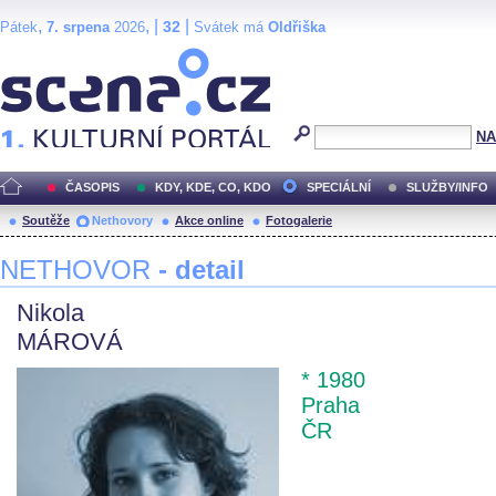
,
, |
|
32
Pátek
7. srpena
2026
Svátek má
Oldřiška
Scéna.cz
NA
ČASOPIS
KDY, KDE, CO, KDO
SPECIÁLNÍ
SLUŽBY/INFO
Soutěže
Nethovory
Akce online
Fotogalerie
NETHOVOR
- detail
Nikola
MÁROVÁ
* 1980
Praha
ČR