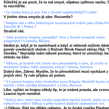
Důležitý je asi pocit, že to má smysl, nějakou zpětnou vazbu. 
to nezměříte.
* Co (nebo kdo) je pro Vás v životě nejdůležitější? Lidka
V jistém slova smyslu já sám. Rozumíte?
* Hrajete rád v těhc bláznivých současných hrách jako třeba Pe
Zdeněk M. / Praha 7
Strašně rád.
* Jaké postavy hrajete nejraději? Jste v životě romantik nebo
pragmatik? Ludmila, Říčany
Ideální je, když je to namíchané a když si vědomě můžete dáv
poměr uvedených složek:-) Režisér Mirek Hanuš občas říká: "
člověka." Nejraději mám takové postavy, které to umožňují, be
ohledu na žánr.
* Viktore, je hodně rolí, které vás přesvědčily o tom, že zvolit si
divadelní dráhu mělo opravdu smysl? Zdena, Ostrava
Dobrý den, Zdeno. Myslím, že to přesvědčení musí vycházet z
jiných věcí. Ty role přijdou až potom.
* V Learovi hrajete toho hodného syna Edgara. Nechtěl byste si
zahrát i toho syčáka Edmunda? .) Liba, Beroun
Líbo, syčáci se hrajou někdy líp, to je známá pravda, ale zrovn
Learovi bych neměnil.
* Dobrý den, máte moc hezký originální modrý batoh, můžu se 
odkud ho máte? Děkuji a přeji hodně dalších zajímavých rolí.
:-) Děkuju. Rád mu dělám reklamu. Je to česká značka Playbag