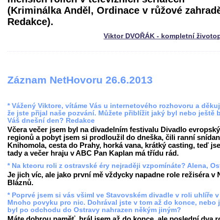
(Kriminálka Anděl, Ordinace v růžové zahrad
Redakce).
Viktor DVOŘÁK - kompletní životo
Záznam NetHovoru 26.6.2013
* Vážený Viktore, vítáme Vás u internetového rozhovoru a děku
že jste přijal naše pozvání. Můžete přiblížit jaký byl nebo ještě
Váš dnešní den? Redakce
Včera večer jsem byl na divadelním festivalu Divadlo evropsk
regionů a pobyt jsem si prodloužil do dneška, čili ranní snída
Knihomola, cesta do Prahy, horká vana, krátký casting, teď js
tady a večer hraju v ABC Pan Kaplan má třídu rád.
* Na kteoru roli z ostravské éry nejraději vzpomínáte? Alena, Os
Je jich víc, ale jako první mě vždycky napadne role režiséra v 
Bláznů.
* Poprvé jsem si vás všiml ve Stavovském divadle v roli uhlíře v
Mnoho povyku pro nic. Dohrával jste v tom až do konce, nebo j
byl po odchodu do Ostravy nahrazen někým jiným?
Máte dobrou paměť, hrál jsem až do konce, ale poslední dva r