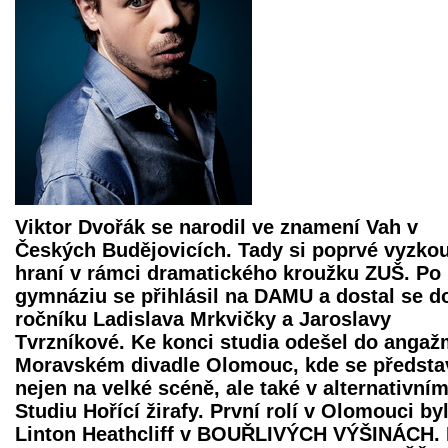
Viktor Dvořák se narodil ve znamení Vah v
Českých Budějovicích. Tady si poprvé vyzko
hraní v rámci dramatického kroužku ZUŠ. Po
gymnáziu se přihlásil na DAMU a dostal se d
ročníku Ladislava Mrkvičky a Jaroslavy
Tvrzníkové. Ke konci studia odešel do angaž
Moravském divadle Olomouc, kde se představ
nejen na velké scéně, ale také v alternativní
Studiu Hořící žirafy. První rolí v Olomouci by
Linton Heathcliff v BOUŘLIVÝCH VÝŠINÁCH. 