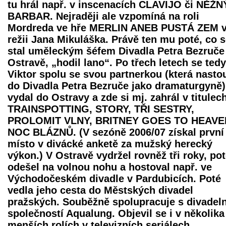
tu hrál např. v inscenacích CLAVIJO či NĚŽN
BARBAR. Nejraději ale vzpomíná na roli
Mordreda ve hře MERLIN ANEB PUSTÁ ZEM 
režii Jana Mikuláška. Právě ten mu poté, co 
stal uměleckým šéfem Divadla Petra Bezruče
Ostravě, „hodil lano“. Po třech letech se tedy
Viktor spolu se svou partnerkou (která nasto
do Divadla Petra Bezruče jako dramaturgyně)
vydal do Ostravy a zde si mj. zahrál v titulec
TRAINSPOTTING, STORY, TŘI SESTRY,
PROLOMIT VLNY, BRITNEY GOES TO HEAVEN
NOC BLÁZNŮ. (V sezóně 2006/07 získal první
místo v divácké anketě za mužský herecký
výkon.) V Ostravě vydržel rovněž tři roky, p
odešel na volnou nohu a hostoval např. ve
Východočeském divadle v Pardubicích. Poté
vedla jeho cesta do Městských divadel
pražských. Souběžně spolupracuje s divadeln
společností Aqualung. Objevil se i v několika
menších rolích v televizních seriálech