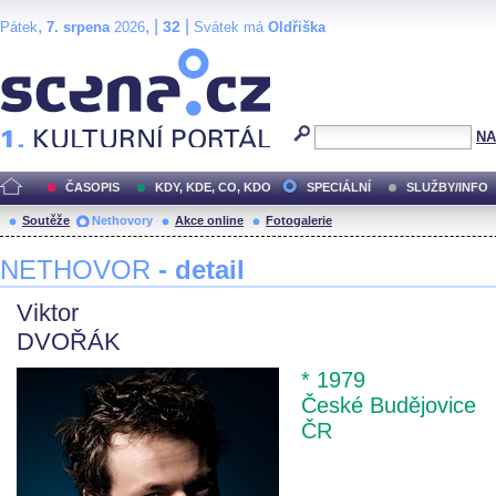
,
, |
|
32
Pátek
7. srpena
2026
Svátek má
Oldřiška
Scéna.cz
NA
ČASOPIS
KDY, KDE, CO, KDO
SPECIÁLNÍ
SLUŽBY/INFO
Soutěže
Nethovory
Akce online
Fotogalerie
NETHOVOR
- detail
Viktor
DVOŘÁK
* 1979
České Budějovice
ČR