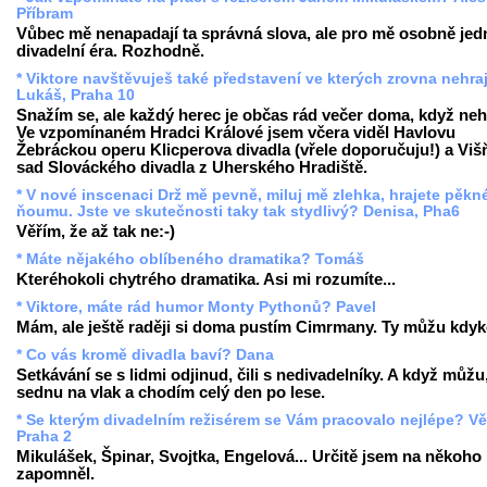
Příbram
Vůbec mě nenapadají ta správná slova, ale pro mě osobně jed
divadelní éra. Rozhodně.
* Viktore navštěvuješ také představení ve kterých zrovna nehra
Lukáš, Praha 10
Snažím se, ale každý herec je občas rád večer doma, když neh
Ve vzpomínaném Hradci Králové jsem včera viděl Havlovu
Žebráckou operu Klicperova divadla (vřele doporučuju!) a Vi
sad Slováckého divadla z Uherského Hradiště.
* V nové inscenaci Drž mě pevně, miluj mě zlehka, hrajete pěk
ňoumu. Jste ve skutečnosti taky tak stydlivý? Denisa, Pha6
Věřím, že až tak ne:-)
* Máte nějakého oblíbeného dramatika? Tomáš
Kteréhokoli chytrého dramatika. Asi mi rozumíte...
* Viktore, máte rád humor Monty Pythonů? Pavel
Mám, ale ještě raději si doma pustím Cimrmany. Ty můžu kdyko
* Co vás kromě divadla baví? Dana
Setkávání se s lidmi odjinud, čili s nedivadelníky. A když můžu
sednu na vlak a chodím celý den po lese.
* Se kterým divadelním režisérem se Vám pracovalo nejlépe? Vě
Praha 2
Mikulášek, Špinar, Svojtka, Engelová... Určitě jsem na někoho
zapomněl.