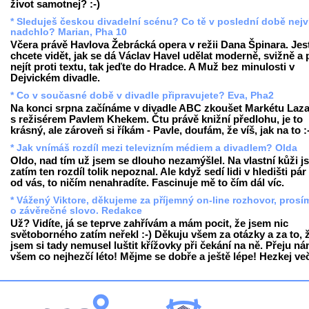
život samotnej? :-)
* Sleduješ českou divadelní scénu? Co tě v poslední době nejv
nadchlo? Marian, Pha 10
Včera právě Havlova Žebrácká opera v režii Dana Špinara. Jest
chcete vidět, jak se dá Václav Havel udělat moderně, svižně a 
nejít proti textu, tak jeďte do Hradce. A Muž bez minulosti v
Dejvickém divadle.
* Co v současné době v divadle připravujete? Eva, Pha2
Na konci srpna začínáme v divadle ABC zkoušet Markétu Laz
s režisérem Pavlem Khekem. Čtu právě knižní předlohu, je to
krásný, ale zároveň si říkám - Pavle, doufám, že víš, jak na to :
* Jak vnímáš rozdíl mezi televizním médiem a divadlem? Olda
Oldo, nad tím už jsem se dlouho nezamýšlel. Na vlastní kůži j
zatím ten rozdíl tolik nepoznal. Ale když sedí lidi v hledišti pá
od vás, to ničím nenahradíte. Fascinuje mě to čím dál víc.
* Vážený Viktore, děkujeme za příjemný on-line rozhovor, prosí
o závěrečné slovo. Redakce
Už? Vidíte, já se teprve zahřívám a mám pocit, že jsem nic
světoborného zatím neřekl :-) Děkuju všem za otázky a za to, 
jsem si tady nemusel luštit křížovky při čekání na ně. Přeju n
všem co nejhezčí léto! Mějme se dobře a ještě lépe! Hezkej več