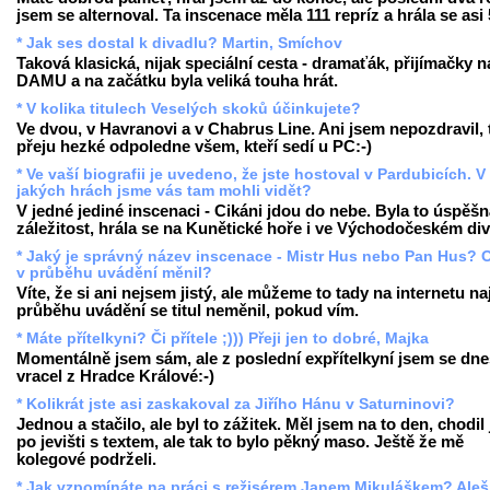
jsem se alternoval. Ta inscenace měla 111 repríz a hrála se asi 5
* Jak ses dostal k divadlu? Martin, Smíchov
Taková klasická, nijak speciální cesta - dramaťák, přijímačky n
DAMU a na začátku byla veliká touha hrát.
* V kolika titulech Veselých skoků účinkujete?
Ve dvou, v Havranovi a v Chabrus Line. Ani jsem nepozdravil, 
přeju hezké odpoledne všem, kteří sedí u PC:-)
* Ve vaší biografii je uvedeno, že jste hostoval v Pardubicích. V
jakých hrách jsme vás tam mohli vidět?
V jedné jediné inscenaci - Cikáni jdou do nebe. Byla to úspěš
záležitost, hrála se na Kunětické hoře i ve Východočeském div
* Jaký je správný název inscenace - Mistr Hus nebo Pan Hus? 
v průběhu uvádění měnil?
Víte, že si ani nejsem jistý, ale můžeme to tady na internetu naj
průběhu uvádění se titul neměnil, pokud vím.
* Máte přítelkyni? Či přítele ;))) Přeji jen to dobré, Majka
Momentálně jsem sám, ale z poslední expřítelkyní jsem se dn
vracel z Hradce Králové:-)
* Kolikrát jste asi zaskakoval za Jiřího Hánu v Saturninovi?
Jednou a stačilo, ale byl to zážitek. Měl jsem na to den, chodil
po jevišti s textem, ale tak to bylo pěkný maso. Ještě že mě
kolegové podrželi.
* Jak vzpomínáte na práci s režisérem Janem Mikuláškem? Aleš