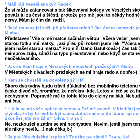
* Máš rád Veselé skoky? Radek
Že si můžu zatancovat s tak šikovnými kolegy ve Veselých sko
považuju za čest a štěstí, protože pro mě jsou to někdy hodně
nervy. Mám je čím dál radši.
* Jaké trapasy jsi zažil při představeních? Jak často improvizuj
Michal
Představení Vše o mé matce začínám větou "Včera večer jsem
starou fotku mé matky.", asi před půl rokem jsem řekl "Včera 
jsem našel starou matku." Promiň, Dano Batulková:-) Zas tak 
neimprovizuju, záleží na typu představení, nebo když se stan
neočekávaného.
* Jak se Vám hraje v Městských divadlech pražských? Alena
V Městských divadlech pražských se mi hraje rádo a dobře:-)
* Kam se chystáš na dovolenou? I+M
Skoro dva týdny budu trávit důkladně bez mobilního telefonu 
české divočině, promiňte, že neřeknu kde. Letos v létě se za h
nechystám. Popravdě mě to tohle léto do ciziny neláká. Nebud
ani čas.
* Líbila se mi vaše opilecká scéna v Drž mě pevně. V hledišti js
slyšela, že by to mohla být samostatná scénka do stand-up co
Zkoušet jste ten žánr? Silva, Praha 3
Ne, nezkoušel a zatím se ani nechystám. Nevím, jestli jsem ten
ale nikdy nevíš... Jinak děkuji:-)
* Je pro Vás důležitý úspěch? Toužíte po slávě? Pavla, Krč