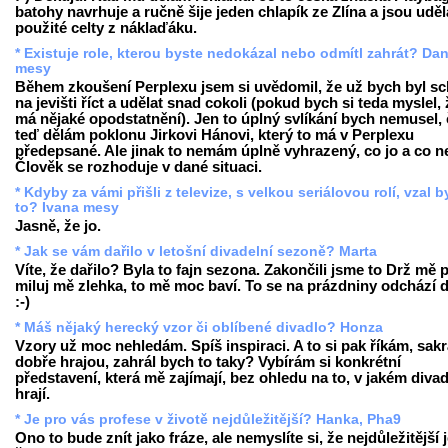
batohy navrhuje a ručně šije jeden chlapík ze Zlína a jsou udě
použité celty z náklaďáku.
* Existuje role, kterou byste nedokázal nebo odmítl zahrát? Da
mesy
Během zkoušení Perplexu jsem si uvědomil, že už bych byl s
na jevišti říct a udělat snad cokoli (pokud bych si teda myslel, 
má nějaké opodstatnění). Jen to úplný svlíkání bych nemusel, č
teď dělám poklonu Jirkovi Hánovi, který to má v Perplexu
předepsané. Ale jinak to nemám úplně vyhrazený, co jo a co n
Člověk se rozhoduje v dané situaci.
* Kdyby za vámi přišli z televize, s velkou seriálovou rolí, vzal b
to? Ivana mesy
Jasně, že jo.
* Jak se vám dařilo v letošní divadelní sezoně? Marta
Víte, že dařilo? Byla to fajn sezona. Zakončili jsme to Drž mě 
miluj mě zlehka, to mě moc baví. To se na prázdniny odchází 
:-)
* Máš nějaký herecký vzor či oblíbené divadlo? Honza
Vzory už moc nehledám. Spíš inspiraci. A to si pak říkám, sakra
dobře hrajou, zahrál bych to taky? Vybírám si konkrétní
představení, která mě zajímají, bez ohledu na to, v jakém divad
hrají.
* Je pro vás profese v životě nejdůležitější? Hanka, Pha9
Ono to bude znít jako fráze, ale nemyslíte si, že nejdůležitější 