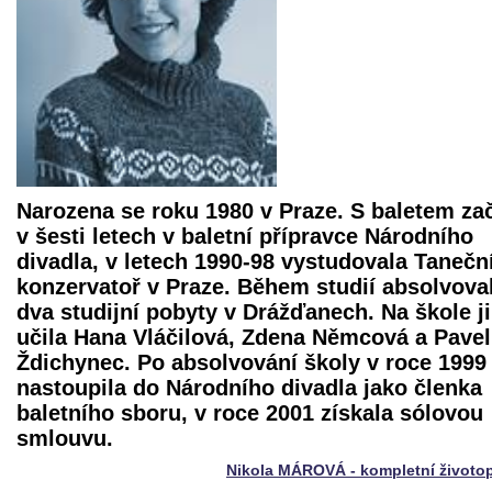
Narozena se roku 1980 v Praze. S baletem za
v šesti letech v baletní přípravce Národního
divadla, v letech 1990-98 vystudovala Tanečn
konzervatoř v Praze. Během studií absolvova
dva studijní pobyty v Drážďanech. Na škole ji
učila Hana Vláčilová, Zdena Němcová a Pavel
Ždichynec. Po absolvování školy v roce 1999
nastoupila do Národního divadla jako členka
baletního sboru, v roce 2001 získala sólovou
smlouvu.
Nikola MÁROVÁ - kompletní životo