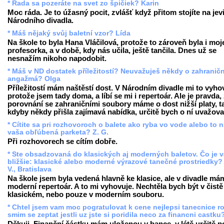
* Rada sa pozeráte na svet zo špičiek? Karin
Moc ráda. Je to úžasný pocit, zvlášť když přitom stojíte na jevi
Národního divadla.
* Máš nějaký svůj baletní vzor? Lída
Na škole to byla Hana Vláčilová, protože to zároveň byla i moj
profesorka, a v době, kdy nás učila, ještě tančila. Dnes už se
nesnažím nikoho napodobit.
* Máš v ND dostatek příležitostí? Neuvažuješ někdy o zahranič
angažmá? Olga
Příležitostí mám naštěstí dost. V Národním divadle mi to vyho
protože jsem tady doma, a líbí se mi i repertoár. Ale je pravda,
porovnání se zahraničními soubory máme o dost nižší platy, t
kdyby někdy přišla zajímavá nabídka, určitě bych o ní uvažova
* Cítite sa pri rozhovoroch o balete ako ryba vo vode alebo to n
vaša obľúbená parketa? Z. G.
Při rozhovorech se cítím dobře.
* Ste obsadzovaná do klasických aj moderných baletov. Čo je 
bližšie: klasické alebo moderné výrazové tanečné prostriedky?
V., Bratislava
Na škole jsem byla vedená hlavně ke klasice, ale v divadle má
moderní repertoár. A to mi vyhovuje. Nechtěla bych být v čistě
klasickém, nebo pouze v moderním souboru.
* Chtel jsem vam moc pogratulovat k cene nejlepsi tanecnice r
smim se zeptat jestli uz jste si poridila neco za financni castku