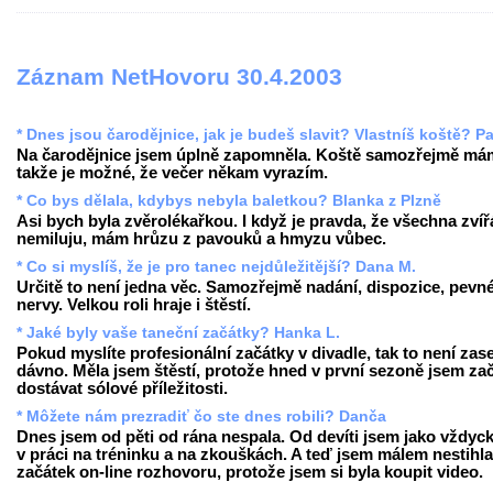
Záznam NetHovoru 30.4.2003
* Dnes jsou čarodějnice, jak je budeš slavit? Vlastníš koště? Pa
Na čarodějnice jsem úplně zapomněla. Koště samozřejmě má
takže je možné, že večer někam vyrazím.
* Co bys dělala, kdybys nebyla baletkou? Blanka z Plzně
Asi bych byla zvěrolékařkou. I když je pravda, že všechna zvíř
nemiluju, mám hrůzu z pavouků a hmyzu vůbec.
* Co si myslíš, že je pro tanec nejdůležitější? Dana M.
Určitě to není jedna věc. Samozřejmě nadání, dispozice, pevn
nervy. Velkou roli hraje i štěstí.
* Jaké byly vaše taneční začátky? Hanka L.
Pokud myslíte profesionální začátky v divadle, tak to není zase
dávno. Měla jsem štěstí, protože hned v první sezoně jsem za
dostávat sólové příležitosti.
* Môžete nám prezradiť čo ste dnes robili? Danča
Dnes jsem od pěti od rána nespala. Od devíti jsem jako vždyck
v práci na tréninku a na zkouškách. A teď jsem málem nestihla
začátek on-line rozhovoru, protože jsem si byla koupit video.