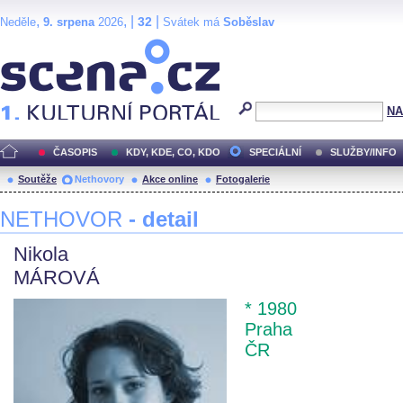
,
, |
|
32
Neděle
9. srpena
2026
Svátek má
Soběslav
Scéna.cz
NA
ČASOPIS
KDY, KDE, CO, KDO
SPECIÁLNÍ
SLUŽBY/INFO
Soutěže
Nethovory
Akce online
Fotogalerie
NETHOVOR
- detail
Nikola
MÁROVÁ
* 1980
Praha
ČR