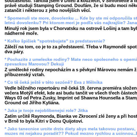
současnosti. Tančila jsem v Dítěti a kouzlech, v Sinfoniettě a 
právě studuji Stamping Ground. Doufám, že si budu moci něk
zatančit i některou z jeho novějších věcí.
* Spomenuli ste more, dovolenku ... Kde by ste mi odporučila st
letnú dovolenku? Pri ktorom mori je podľa vás najkrajšie? Jan
Minulý rok jsem byla v Chorvatsku na ostrově Lošinj a tam by
nádherné moře.
* Koľko špičiek "spotrebujete" za predstavenie?
Záleží na tom, co je to za představení. Třeba v Raymondě spot
dva páry.
* Pochazite z umelecke rodiny? Mate neco spolecneho s operni
zpevackou Marovou? Dekuji
Z umělecké rodiny nepocházím a s pěvkyní Márovou nemám 
příbuzenský vztah.
* Co tě čeká ještě v této sezóně? Eva z Mělníka
Vedle běžného repertoáru mě čeká 19. června premiéra slože
večera Motýlí efekt, kde asi budu tančit ve všech třech částech
Ways 03 od Petra Zusky, Imprint od Shawna Hounsella a Stam
Ground od Jiřího Kyliána.
* Jaka je tvoje nejoblibenejsi role? Jitka
Zatím určitě Raymonda, Bianka ve Zkrocení zlé ženy a při hos
v Brně to byla Kitri v Donu Quijotovi.
* Jako tanecnice urcite drzis diety abys mela takovou postavu,
muzes mi nejakou poradit?? Pokud mozno rychlou a ucinnou..