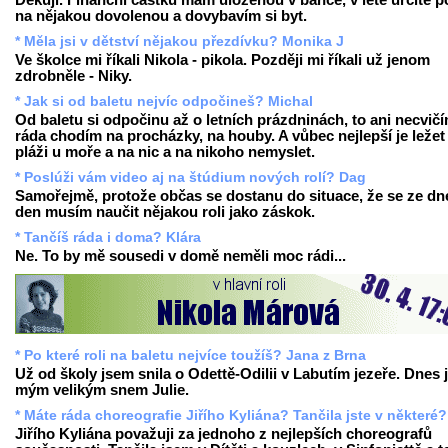
Děkuji. Finanční částku mám uloženou v bance, v létě určitě p
na nějakou dovolenou a dovybavím si byt.
* Měla jsi v dětství nějakou přezdívku? Monika J
Ve školce mi říkali Nikola - pikola. Později mi říkali už jenom
zdrobněle - Niky.
* Jak si od baletu nejvíc odpočineš? Michal
Od baletu si odpočinu až o letních prázdninách, to ani necvičí
ráda chodím na procházky, na houby. A vůbec nejlepší je ležet
pláži u moře a na nic a na nikoho nemyslet.
* Poslúži vám video aj na štúdium nových rolí? Dag
Samořejmě, protože občas se dostanu do situace, že se ze dn
den musím naučit nějakou roli jako záskok.
* Tančíš ráda i doma? Klára
Ne. To by mě sousedi v domě neměli moc rádi...
* Po které roli na baletu nejvíce toužíš? Jana z Brna
Už od školy jsem snila o Odettě-Odilii v Labutím jezeře. Dnes 
mým velikým snem Julie.
* Máte ráda choreografie Jiřího Kyliána? Tančila jste v některé?
Jiřího Kyliána považuji za jednoho z nejlepších choreografů