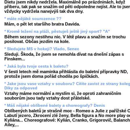
Dietu jsem nikdy nedržela. Maximálně po prázdninách, když
přiberu, tak pak se snažím od pěti odpoledne nejíst. Ale to js
vždycky vydržela nanejvýš tak dva dny.
* máte nějáké sourozence ??
Mám, o pět let staršího bratra Davida.
* Kromě ležení na pláži, pěstuješ ještě jiný sport? "A"
Během sezony nestihnu nic. V létě plavu a snažím se trochu
posilovat. Občas jezdím na kole.
* Sledujete MS v hokeji? Vlado, Senec
Sleduji. Škoda, že jsem se nemohla dívat na dnešní zápas s
Finskem...
* Jaká byla tvoje cesta k baletu?
V šesti letech mě maminka přihlásila do baletní přípravky ND,
protože jsem doma pořád chodila po špičkách.
* Jake jsou vase vztahy v souboru? Citite zavist ze strany kole
Diky za odpoved
Vztahy máme normální a myslím si, že oproti zahraničním
souborům jsou tady vztahy dost přátelské.
* Máš nějaké oblíbené balety a choreografy? Denis
Oblíbených baletů je strašně moc - Romeo a Julie z pařížské 
Labutí jezero, Zkrocení zlé ženy, Bella figura a No more play o
Kyliána... Choreografové: Kylián, Cranko, Grigorovič, Balanch
Ailey,...