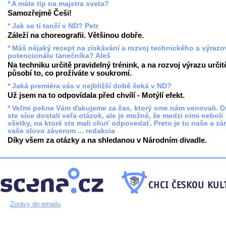
* A máte tip na majstra sveta?
Samozřejmě Češi!
* Jak se ti tančí v ND? Petr
Záleží na choreografii. Většinou dobře.
* Máš nějaký recept na získávání a rozvoj technického a výraz
potencionálu tanečníka? Aleš
Na techniku určitě pravidelný trénink, a na rozvoj výrazu určit
působí to, co prožíváte v soukromí.
* Jaká premiéra vás v nejbližší době čeká v ND?
Už jsem na to odpovídala před chvílí - Motýlí efekt.
* Veľmi pekne Vám ďakujeme za čas, ktorý sme nám venovali. 
ste síce dostali veľa otázok, ale je možné, že medzi nimi neboli
všetky, na ktoré ste mali chuť odpovedať. Preto je tu naše a zá
vaše slovo záverom ... redakcia
Díky všem za otázky a na shledanou v Národním divadle.
Zprávy do emailu