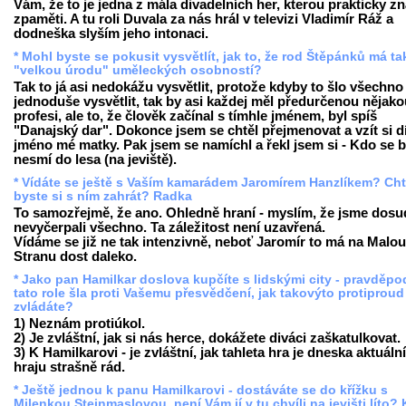
Vám, že to je jedna z mála divadelních her, kterou prakticky z
zpaměti. A tu roli Duvala za nás hrál v televizi Vladimír Ráž a
dodneška slyším jeho intonaci.
* Mohl byste se pokusit vysvětlít, jak to, že rod Štěpánků má t
"velkou úrodu" uměleckých osobností?
Tak to já asi nedokážu vysvětlit, protože kdyby to šlo všechno
jednoduše vysvětlit, tak by asi každej měl předurčenou nějako
profesi, ale to, že člověk začínal s tímhle jménem, byl spíš
"Danajský dar". Dokonce jsem se chtěl přejmenovat a vzít si d
jméno mé matky. Pak jsem se namíchl a řekl jsem si - Kdo se b
nesmí do lesa (na jeviště).
* Vídáte se ještě s Vaším kamarádem Jaromírem Hanzlíkem? Cht
byste si s ním zahrát? Radka
To samozřejmě, že ano. Ohledně hraní - myslím, že jsme dosu
nevyčerpali všechno. Ta záležitost není uzavřená.
Vídáme se již ne tak intenzivně, neboť Jaromír to má na Malou
Stranu dost daleko.
* Jako pan Hamilkar doslova kupčíte s lidskými city - pravděp
tato role šla proti Vašemu přesvědčení, jak takovýto protiproud
zvládáte?
1) Neznám protiúkol.
2) Je zvláštní, jak si nás herce, dokážete diváci zaškatulkovat.
3) K Hamilkarovi - je zvláštní, jak tahleta hra je dneska aktuální,
hraju strašně rád.
* Ještě jednou k panu Hamilkarovi - dostáváte se do křížku s
Milenkou Steinmaslovou, není Vám jí v tu chvíli na jevišti líto? 