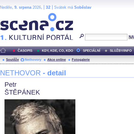
,
, |
|
32
Neděle
9. srpena
2026
Svátek má
Soběslav
Scéna.cz
NA
ČASOPIS
KDY, KDE, CO, KDO
SPECIÁLNÍ
SLUŽBY/INFO
Soutěže
Nethovory
Akce online
Fotogalerie
NETHOVOR
- detail
Petr
ŠTĚPÁNEK