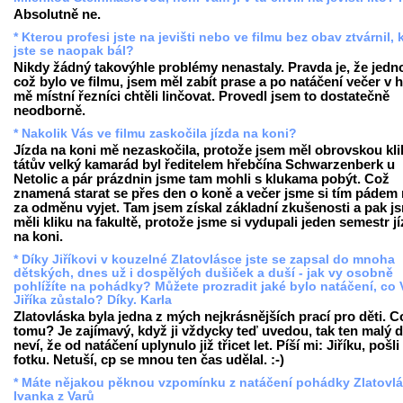
Absolutně ne.
* Kterou profesi jste na jevišti nebo ve filmu bez obav ztvárnil, 
jste se naopak bál?
Nikdy žádný takovýhle problémy nenastaly. Pravda je, že jedn
což bylo ve filmu, jsem měl zabít prase a po natáčení večer v 
mě místní řezníci chtěli linčovat. Provedl jsem to dostatečně
neodborně.
* Nakolik Vás ve filmu zaskočila jízda na koni?
Jízda na koni mě nezaskočila, protože jsem měl obrovskou kli
tátův velký kamarád byl ředitelem hřebčína Schwarzenberk u
Netolic a pár prázdnin jsme tam mohli s klukama pobýt. Což
znamená starat se přes den o koně a večer jsme si tím pádem
za odměnu vyjet. Tam jsem získal základní zkušenosti a pak j
měli kliku na fakultě, protože jsme si vydupali jeden semestr j
na koni.
* Díky Jiříkovi v kouzelné Zlatovlásce jste se zapsal do mnoha
dětských, dnes už i dospělých dušiček a duší - jak vy osobně
pohlížíte na pohádky? Můžete prozradit jaké bylo natáčení, co
Jiříka zůstalo? Díky. Karla
Zlatovláska byla jedna z mých nejkrásnějších prací pro děti. C
tomu? Je zajímavý, když ji vždycky teď uvedou, tak ten malý d
neví, že od natáčení uplynulo již třicet let. Píší mi: Jiříku, pošli
fotku. Netuší, cp se mnou ten čas udělal. :-)
* Máte nějakou pěknou vzpomínku z natáčení pohádky Zlatovl
Ivanka z Varů