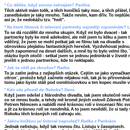
* Co děláte, když zrovna nehrajete? Pavlína
Těch aktivit mám tolik, a těch koníčků taky moc, a těch přátel, 
zanedbávám je taky mnoho. Takže nevím, kam dřív. To nejdůlež
asi je, že nedokážu tzv. "hnít".
* Na které filmové či televizní partnerky nejraději vzpomínáte? 
To se dá rozdělit do mnoha skupin. Když mi bylo dvacet - tak
partnerky byly ke mně adekvátní, ale měl jsem tu kliku a jsem
vděčný, že jsem se mohl potkat jak ve filmu tak na divadle s
obrovskou plejádou fantastických hereček. Vyzdvihovat jednu,
bych zapomenul na deset dalších, a mně by to bylo velmi líto.
otázku bych otočil - setkal jsem se jednou jedninkrát v životě 
jevišti s jednou partnerkou, kde to neklapalo.
* Jak se cítíš po zkoušce? Radka
To je zatím jedna z nejlepších otázek. Cejtím se jako vymačkan
citron¨, protože když začnete nějakou roli, tak já to přirovnáv
tomu jako byste stáli pod osmitisícovkou a ten kopec musíte v
* Kdo vás přivedl do Rokoka? Dana
Když jsem odešel z Národního divadla, tak jsem skutečně nev
co se mnou bude, a tehdy mě kromě jiných oslovil Zdenek Potu
Petrem Němcem a nabídli mně krásnou roli v inscenaci Nic sv
a jít za krásnou rolí se neodmítá. A to jsem nevěděl, že si tady 
Rokoku těch krásných rolí zahraju víc.
* Jakou knížkou jsi listoval naposled? Radka z Pankráce
Jednak nelistuju, když tak rovnou čtu. Listuju v časopisech.