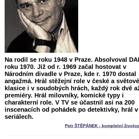
Na rodil se roku 1948 v Praze. Absolvoval D
roku 1970. Již od r. 1969 začal hostovat v
Národním divadle v Praze, kde r. 1970 dostal
angažmá. Hrál stěžejní role v české a světov
klasice i v soudobých hrách, každý rok dvě až
premiéry. Hrál milovníky, komické typy i
charakterní role. V TV se účastnil asi na 200
inscenacích od pohádek po detektivky, hrál v
seriálech.
Petr ŠTĚPÁNEK - kompletní životo