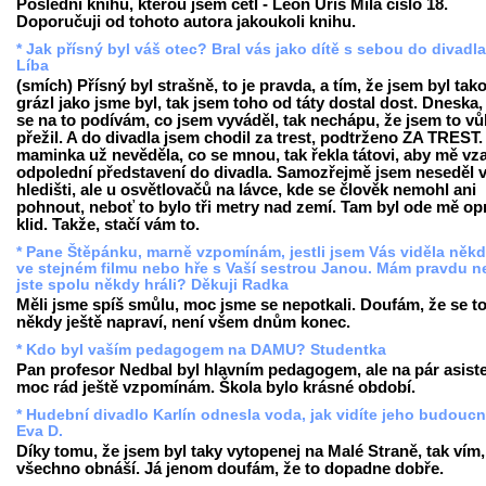
Poslední knihu, kterou jsem četl - Leon Uris Milá číslo 18.
Doporučuji od tohoto autora jakoukoli knihu.
* Jak přísný byl váš otec? Bral vás jako dítě s sebou do divadl
Líba
(smích) Přísný byl strašně, to je pravda, a tím, že jsem byl tak
grázl jako jsme byl, tak jsem toho od táty dostal dost. Dneska,
se na to podívám, co jsem vyváděl, tak nechápu, že jsem to v
přežil. A do divadla jsem chodil za trest, podtrženo ZA TREST
maminka už nevěděla, co se mnou, tak řekla tátovi, aby mě vza
odpolední představení do divadla. Samozřejmě jsem neseděl 
hledišti, ale u osvětlovačů na lávce, kde se člověk nemohl ani
pohnout, neboť to bylo tři metry nad zemí. Tam byl ode mě o
klid. Takže, stačí vám to.
* Pane Štěpánku, marně vzpomínám, jestli jsem Vás viděla někd
ve stejném filmu nebo hře s Vaší sestrou Janou. Mám pravdu 
jste spolu někdy hráli? Děkuji Radka
Měli jsme spíš smůlu, moc jsme se nepotkali. Doufám, že se t
někdy ještě napraví, není všem dnům konec.
* Kdo byl vaším pedagogem na DAMU? Studentka
Pan profesor Nedbal byl hlavním pedagogem, ale na pár asist
moc rád ještě vzpomínám. Škola bylo krásné období.
* Hudební divadlo Karlín odnesla voda, jak vidíte jeho budouc
Eva D.
Díky tomu, že jsem byl taky vytopenej na Malé Straně, tak vím,
všechno obnáší. Já jenom doufám, že to dopadne dobře.