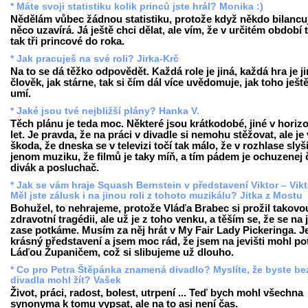
* Máte svoji statistiku kolik princů jste hrál? Monika :)
Nědělám vůbec žádnou statistiku, protože když někdo bilancuj
něco uzavírá. Já ještě chci dělat, ale vím, že v určitém období 
tak tři princové do roka.
* Jak pracuješ na své roli? Jirka-Krč
Na to se dá těžko odpovědět. Každá role je jiná, každá hra je ji
člověk, jak stárne, tak si čím dál více uvědomuje, jak toho ješt
umí.
* Jaké jsou tvé nejbližší plány? Hanka V.
Těch plánu je teda moc. Některé jsou krátkodobé, jiné v horiz
let. Je pravda, že na práci v divadle si nemohu stěžovat, ale je
škoda, že dneska se v televizi točí tak málo, že v rozhlase slyš
jenom muziku, že filmů je taky míň, a tím pádem je ochuzenej 
divák a posluchač.
* Jak se vám hraje Squash Bernstein v představení Viktor – Vikt
Měl jste zálusk i na jinou roli z tohoto muzikálu? Jitka z Mostu
Bohužel, to nehrajeme, protože Vláďa Brabec si prožil takovo
zdravotní tragédii, ale už je z toho venku, a těším se, že se na j
zase potkáme. Musím za něj hrát v My Fair Lady Pickeringa. Je
krásný představení a jsem moc rád, že jsem na jevišti mohl po
Láďou Županičem, což si slibujeme už dlouho.
* Co pro Petra Štěpánka znamená divadlo? Myslíte, že byste be
divadla mohl žít? Vašek
Život, práci, radost, bolest, utrpení ... Teď bych mohl všechna
synonyma k tomu vypsat, ale na to asi není čas.