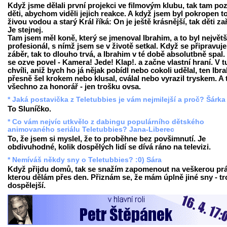
Když jsme dělali první projekci ve filmovým klubu, tak tam poz
děti, abychom viděli jejich reakce. A když jsem byl pokropen t
živou vodou a starý Král říká: On je ještě krásnější, tak děti za
Je stejnej.
Tam jsem měl koně, který se jmenoval Ibrahim, a to byl největš
profesionál, s nímž jsem se v životě setkal. Když se připravuje
záběr, tak to dlouho trvá, a Ibrahim v té době absolutbně spal.
se ozve povel - Kamera! Jede! Klap!. a začne vlastní hraní. V t
chvíli, aniž bych ho já nějak pobídl nebo cokoli udělal, ten Ibr
přesně šel krokem nebo klusal, cválal nebo vyrazil tryskem. A 
všechno za honorář - jen trošku ovsa.
* Jaká postavička z Teletubbies je vám nejmilejší a proč? Šárka
To Sluníčko.
* Co vám nejvíc utkvělo z dabingu populárního dětského
animovaného seriálu Teletubbies? Jana-Liberec
To, že jsem si myslel, že to proběhne bez povšimnutí. Je
obdivuhodné, kolik dospělých lidí se dívá ráno na televizi.
* Nemíváš někdy sny o Teletubbies? :0) Sára
Když přijdu domů, tak se snažím zapomenout na veškerou prá
kterou dělám přes den. Přiznám se, že mám úplně jiné sny - t
dospělejší.