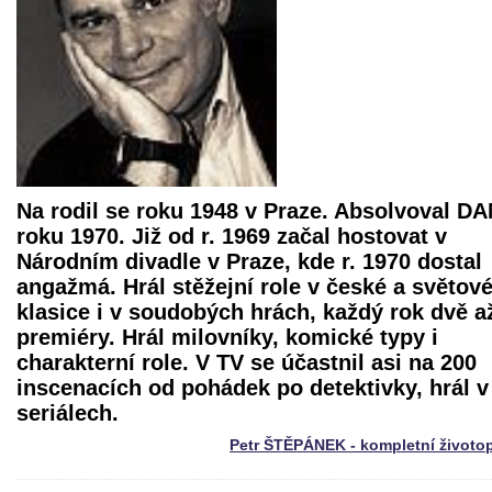
Na rodil se roku 1948 v Praze. Absolvoval D
roku 1970. Již od r. 1969 začal hostovat v
Národním divadle v Praze, kde r. 1970 dostal
angažmá. Hrál stěžejní role v české a světov
klasice i v soudobých hrách, každý rok dvě až
premiéry. Hrál milovníky, komické typy i
charakterní role. V TV se účastnil asi na 200
inscenacích od pohádek po detektivky, hrál v
seriálech.
Petr ŠTĚPÁNEK - kompletní životo