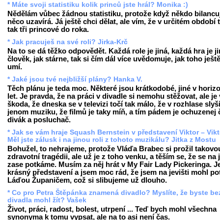
* Máte svoji statistiku kolik princů jste hrál? Monika :)
Nědělám vůbec žádnou statistiku, protože když někdo bilancuj
něco uzavírá. Já ještě chci dělat, ale vím, že v určitém období 
tak tři princové do roka.
* Jak pracuješ na své roli? Jirka-Krč
Na to se dá těžko odpovědět. Každá role je jiná, každá hra je ji
člověk, jak stárne, tak si čím dál více uvědomuje, jak toho ješt
umí.
* Jaké jsou tvé nejbližší plány? Hanka V.
Těch plánu je teda moc. Některé jsou krátkodobé, jiné v horiz
let. Je pravda, že na práci v divadle si nemohu stěžovat, ale je
škoda, že dneska se v televizi točí tak málo, že v rozhlase slyš
jenom muziku, že filmů je taky míň, a tím pádem je ochuzenej 
divák a posluchač.
* Jak se vám hraje Squash Bernstein v představení Viktor – Vikt
Měl jste zálusk i na jinou roli z tohoto muzikálu? Jitka z Mostu
Bohužel, to nehrajeme, protože Vláďa Brabec si prožil takovo
zdravotní tragédii, ale už je z toho venku, a těším se, že se na j
zase potkáme. Musím za něj hrát v My Fair Lady Pickeringa. Je
krásný představení a jsem moc rád, že jsem na jevišti mohl po
Láďou Županičem, což si slibujeme už dlouho.
* Co pro Petra Štěpánka znamená divadlo? Myslíte, že byste be
divadla mohl žít? Vašek
Život, práci, radost, bolest, utrpení ... Teď bych mohl všechna
synonyma k tomu vypsat, ale na to asi není čas.