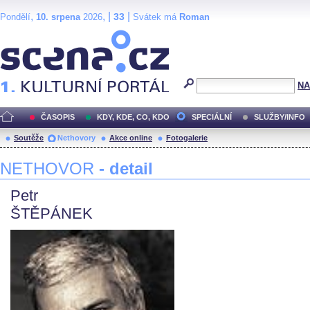
,
, |
|
33
Pondělí
10. srpena
2026
Svátek má
Roman
Scéna.cz
NA
ČASOPIS
KDY, KDE, CO, KDO
SPECIÁLNÍ
SLUŽBY/INFO
Soutěže
Nethovory
Akce online
Fotogalerie
NETHOVOR
- detail
Petr
ŠTĚPÁNEK