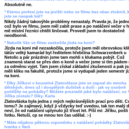
Absolutně ne.
* Kterou profesi jste na jevišti nebo ve filmu bez obav ztvárnil, 
jste se naopak bál?
Nikdy žádný takovýhle problémy nenastaly. Pravda je, že jedn
což bylo ve filmu, jsem měl zabít prase a po natáčení večer v 
mě místní řezníci chtěli linčovat. Provedl jsem to dostatečně
neodborně.
* Nakolik Vás ve filmu zaskočila jízda na koni?
Jízda na koni mě nezaskočila, protože jsem měl obrovskou kli
tátův velký kamarád byl ředitelem hřebčína Schwarzenberk u
Netolic a pár prázdnin jsme tam mohli s klukama pobýt. Což
znamená starat se přes den o koně a večer jsme si tím pádem
za odměnu vyjet. Tam jsem získal základní zkušenosti a pak j
měli kliku na fakultě, protože jsme si vydupali jeden semestr j
na koni.
* Díky Jiříkovi v kouzelné Zlatovlásce jste se zapsal do mnoha
dětských, dnes už i dospělých dušiček a duší - jak vy osobně
pohlížíte na pohádky? Můžete prozradit jaké bylo natáčení, co
Jiříka zůstalo? Díky. Karla
Zlatovláska byla jedna z mých nejkrásnějších prací pro děti. C
tomu? Je zajímavý, když ji vždycky teď uvedou, tak ten malý d
neví, že od natáčení uplynulo již třicet let. Píší mi: Jiříku, pošli
fotku. Netuší, cp se mnou ten čas udělal. :-)
* Máte nějakou pěknou vzpomínku z natáčení pohádky Zlatovl
Ivanka z Varů