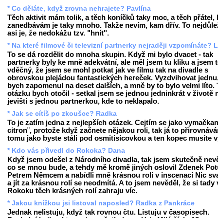
* Co děláte, když zrovna nehrajete? Pavlína
Těch aktivit mám tolik, a těch koníčků taky moc, a těch přátel, 
zanedbávám je taky mnoho. Takže nevím, kam dřív. To nejdůlež
asi je, že nedokážu tzv. "hnít".
* Na které filmové či televizní partnerky nejraději vzpomínáte? 
To se dá rozdělit do mnoha skupin. Když mi bylo dvacet - tak
partnerky byly ke mně adekvátní, ale měl jsem tu kliku a jsem
vděčný, že jsem se mohl potkat jak ve filmu tak na divadle s
obrovskou plejádou fantastických hereček. Vyzdvihovat jednu,
bych zapomenul na deset dalších, a mně by to bylo velmi líto.
otázku bych otočil - setkal jsem se jednou jedninkrát v životě 
jevišti s jednou partnerkou, kde to neklapalo.
* Jak se cítíš po zkoušce? Radka
To je zatím jedna z nejlepších otázek. Cejtím se jako vymačkan
citron¨, protože když začnete nějakou roli, tak já to přirovnáv
tomu jako byste stáli pod osmitisícovkou a ten kopec musíte v
* Kdo vás přivedl do Rokoka? Dana
Když jsem odešel z Národního divadla, tak jsem skutečně nev
co se mnou bude, a tehdy mě kromě jiných oslovil Zdenek Potu
Petrem Němcem a nabídli mně krásnou roli v inscenaci Nic sv
a jít za krásnou rolí se neodmítá. A to jsem nevěděl, že si tady 
Rokoku těch krásných rolí zahraju víc.
* Jakou knížkou jsi listoval naposled? Radka z Pankráce
Jednak nelistuju, když tak rovnou čtu. Listuju v časopisech.