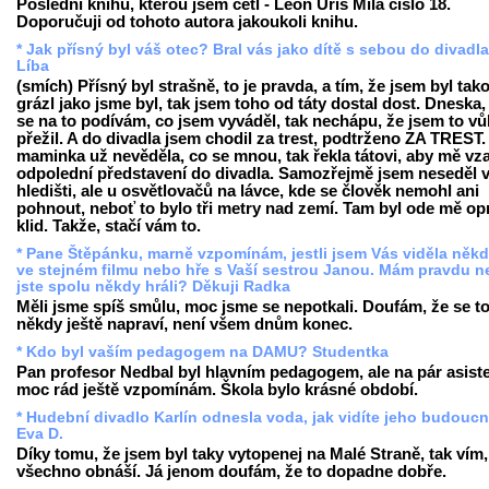
Poslední knihu, kterou jsem četl - Leon Uris Milá číslo 18.
Doporučuji od tohoto autora jakoukoli knihu.
* Jak přísný byl váš otec? Bral vás jako dítě s sebou do divadl
Líba
(smích) Přísný byl strašně, to je pravda, a tím, že jsem byl tak
grázl jako jsme byl, tak jsem toho od táty dostal dost. Dneska,
se na to podívám, co jsem vyváděl, tak nechápu, že jsem to v
přežil. A do divadla jsem chodil za trest, podtrženo ZA TREST
maminka už nevěděla, co se mnou, tak řekla tátovi, aby mě vza
odpolední představení do divadla. Samozřejmě jsem neseděl 
hledišti, ale u osvětlovačů na lávce, kde se člověk nemohl ani
pohnout, neboť to bylo tři metry nad zemí. Tam byl ode mě o
klid. Takže, stačí vám to.
* Pane Štěpánku, marně vzpomínám, jestli jsem Vás viděla někd
ve stejném filmu nebo hře s Vaší sestrou Janou. Mám pravdu 
jste spolu někdy hráli? Děkuji Radka
Měli jsme spíš smůlu, moc jsme se nepotkali. Doufám, že se t
někdy ještě napraví, není všem dnům konec.
* Kdo byl vaším pedagogem na DAMU? Studentka
Pan profesor Nedbal byl hlavním pedagogem, ale na pár asist
moc rád ještě vzpomínám. Škola bylo krásné období.
* Hudební divadlo Karlín odnesla voda, jak vidíte jeho budouc
Eva D.
Díky tomu, že jsem byl taky vytopenej na Malé Straně, tak vím,
všechno obnáší. Já jenom doufám, že to dopadne dobře.