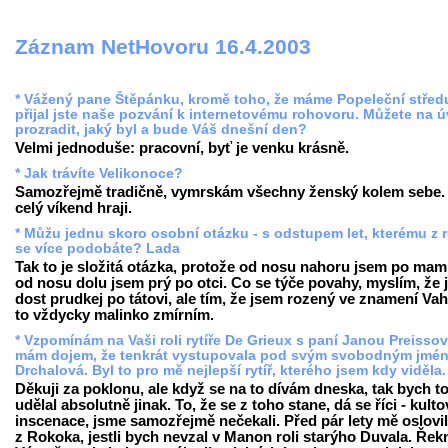
Záznam NetHovoru 16.4.2003
* Vážený pane Štěpánku, kromě toho, že máme Popeleční střed
přijal jste naše pozvání k internetovému rohovoru. Můžete na 
prozradit, jaký byl a bude Váš dnešní den?
Velmi jednoduše: pracovní, byť je venku krásně.
* Jak trávíte Velikonoce?
Samozřejmě tradičně, vymrskám všechny ženský kolem sebe.
celý víkend hraji.
* Můžu jednu skoro osobní otázku - s odstupem let, kterému z 
se více podobáte? Lada
Tak to je složitá otázka, protože od nosu nahoru jsem po mam
od nosu dolu jsem prý po otci. Co se týče povahy, myslím, že
dost prudkej po tátovi, ale tím, že jsem rozený ve znamení Vah
to vždycky malinko zmírním.
* Vzpomínám na Vaši roli rytíře De Grieux s paní Janou Preisso
mám dojem, že tenkrát vystupovala pod svým svobodným jmé
Drchalová. Byl to pro mě nejlepší rytíř, kterého jsem kdy viděla
Děkuji za poklonu, ale když se na to dívám dneska, tak bych t
udělal absolutně jinak. To, že se z toho stane, dá se říci - kulto
inscenace, jsme samozřejmě nečekali. Před pár lety mě oslovil
z Rokoka, jestli bych nevzal v Manon roli starýho Duvala. Řek