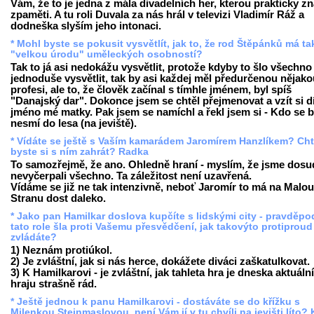
Vám, že to je jedna z mála divadelních her, kterou prakticky z
zpaměti. A tu roli Duvala za nás hrál v televizi Vladimír Ráž a
dodneška slyším jeho intonaci.
* Mohl byste se pokusit vysvětlít, jak to, že rod Štěpánků má t
"velkou úrodu" uměleckých osobností?
Tak to já asi nedokážu vysvětlit, protože kdyby to šlo všechno
jednoduše vysvětlit, tak by asi každej měl předurčenou nějako
profesi, ale to, že člověk začínal s tímhle jménem, byl spíš
"Danajský dar". Dokonce jsem se chtěl přejmenovat a vzít si d
jméno mé matky. Pak jsem se namíchl a řekl jsem si - Kdo se b
nesmí do lesa (na jeviště).
* Vídáte se ještě s Vaším kamarádem Jaromírem Hanzlíkem? Cht
byste si s ním zahrát? Radka
To samozřejmě, že ano. Ohledně hraní - myslím, že jsme dosu
nevyčerpali všechno. Ta záležitost není uzavřená.
Vídáme se již ne tak intenzivně, neboť Jaromír to má na Malou
Stranu dost daleko.
* Jako pan Hamilkar doslova kupčíte s lidskými city - pravděp
tato role šla proti Vašemu přesvědčení, jak takovýto protiproud
zvládáte?
1) Neznám protiúkol.
2) Je zvláštní, jak si nás herce, dokážete diváci zaškatulkovat.
3) K Hamilkarovi - je zvláštní, jak tahleta hra je dneska aktuální,
hraju strašně rád.
* Ještě jednou k panu Hamilkarovi - dostáváte se do křížku s
Milenkou Steinmaslovou, není Vám jí v tu chvíli na jevišti líto? 