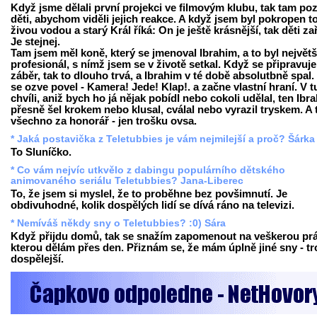
Když jsme dělali první projekci ve filmovým klubu, tak tam poz
děti, abychom viděli jejich reakce. A když jsem byl pokropen t
živou vodou a starý Král říká: On je ještě krásnější, tak děti za
Je stejnej.
Tam jsem měl koně, který se jmenoval Ibrahim, a to byl největš
profesionál, s nímž jsem se v životě setkal. Když se připravuje
záběr, tak to dlouho trvá, a Ibrahim v té době absolutbně spal.
se ozve povel - Kamera! Jede! Klap!. a začne vlastní hraní. V t
chvíli, aniž bych ho já nějak pobídl nebo cokoli udělal, ten Ibr
přesně šel krokem nebo klusal, cválal nebo vyrazil tryskem. A 
všechno za honorář - jen trošku ovsa.
* Jaká postavička z Teletubbies je vám nejmilejší a proč? Šárka
To Sluníčko.
* Co vám nejvíc utkvělo z dabingu populárního dětského
animovaného seriálu Teletubbies? Jana-Liberec
To, že jsem si myslel, že to proběhne bez povšimnutí. Je
obdivuhodné, kolik dospělých lidí se dívá ráno na televizi.
* Nemíváš někdy sny o Teletubbies? :0) Sára
Když přijdu domů, tak se snažím zapomenout na veškerou prá
kterou dělám přes den. Přiznám se, že mám úplně jiné sny - t
dospělejší.