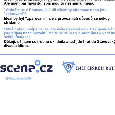
Ale mám pár favoritů, spíš jsou to neznámá jména.
* Střídáte se v Romeovi a Julii všechny alternace nebo jste
"zpárovaní"?
Ideál by byl "zpárovaní", ale z provozních důvodů se někdy
střídáme.
* Milá Katko, chápeme, že jste měla pekelný den. Děkujeme Vám
jste přijala naše pozvání. Mějte se super v hudebním i divadeln
světě. Redakce
Děkuji, už jsem se trochu uklidnila a teď jdu hrát do Stavovsk
divadla Idiota.
Zprávy do emailu