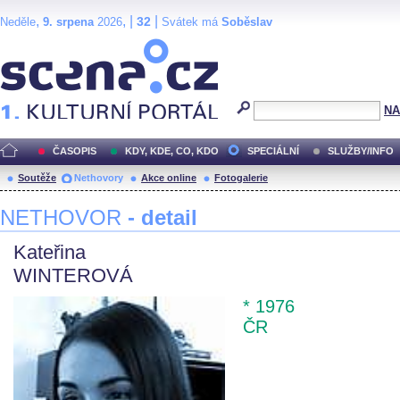
,
, |
|
32
Neděle
9. srpena
2026
Svátek má
Soběslav
Scéna.cz
NA
ČASOPIS
KDY, KDE, CO, KDO
SPECIÁLNÍ
SLUŽBY/INFO
Soutěže
Nethovory
Akce online
Fotogalerie
NETHOVOR
- detail
Kateřina
WINTEROVÁ
* 1976
ČR