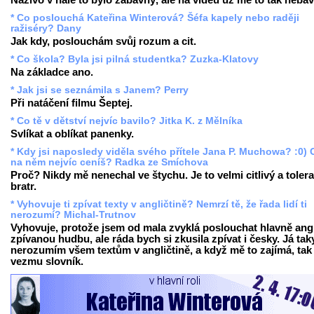
Naživo v hale to bylo zábavný, ale na videu už mě to tak nebav
* Co poslouchá Kateřina Winterová? Šéfa kapely nebo raději
ražiséry? Dany
Jak kdy, poslouchám svůj rozum a cit.
* Co škola? Byla jsi pilná studentka? Zuzka-Klatovy
Na základce ano.
* Jak jsi se seznámila s Janem? Perry
Při natáčení filmu Šeptej.
* Co tě v dětství nejvíc bavilo? Jitka K. z Mělníka
Svlíkat a oblíkat panenky.
* Kdy jsi naposledy viděla svého přítele Jana P. Muchowa? :0) 
na něm nejvíc ceníš? Radka ze Smíchova
Proč? Nikdy mě nenechal ve štychu. Je to velmi citlivý a tolera
bratr.
* Vyhovuje ti zpívat texty v angličtině? Nemrzí tě, že řada lidí ti
nerozumí? Michal-Trutnov
Vyhovuje, protože jsem od mala zvyklá poslouchat hlavně ang
zpívanou hudbu, ale ráda bych si zkusila zpívat i česky. Já tak
nerozumím všem textům v angličtině, a když mě to zajímá, tak 
vezmu slovník.