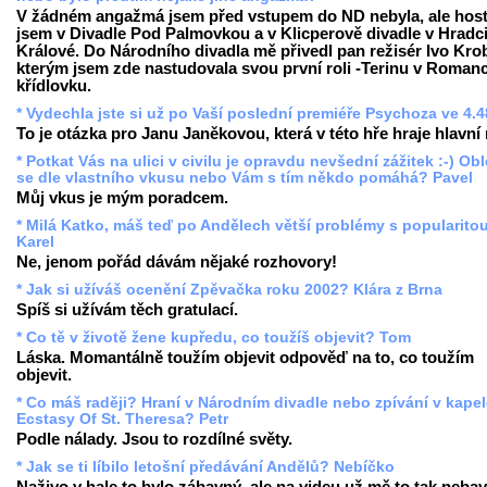
V žádném angažmá jsem před vstupem do ND nebyla, ale hos
jsem v Divadle Pod Palmovkou a v Klicperově divadle v Hradc
Králové. Do Národního divadla mě přivedl pan režisér Ivo Krob
kterým jsem zde nastudovala svou první roli -Terinu v Romanc
křídlovku.
* Vydechla jste si už po Vaší poslední premiéře Psychoza ve 4.
To je otázka pro Janu Janěkovou, která v této hře hraje hlavní r
* Potkat Vás na ulici v civilu je opravdu nevšední zážitek :-) Ob
se dle vlastního vkusu nebo Vám s tím někdo pomáhá? Pavel
Můj vkus je mým poradcem.
* Milá Katko, máš teď po Andělech větší problémy s popularito
Karel
Ne, jenom pořád dávám nějaké rozhovory!
* Jak si užíváš ocenění Zpěvačka roku 2002? Klára z Brna
Spíš si užívám těch gratulací.
* Co tě v životě žene kupředu, co toužíš objevit? Tom
Láska. Momantálně toužím objevit odpověď na to, co toužím
objevit.
* Co máš raději? Hraní v Národním divadle nebo zpívání v kape
Ecstasy Of St. Theresa? Petr
Podle nálady. Jsou to rozdílné světy.
* Jak se ti líbilo letošní předávání Andělů? Nebíčko