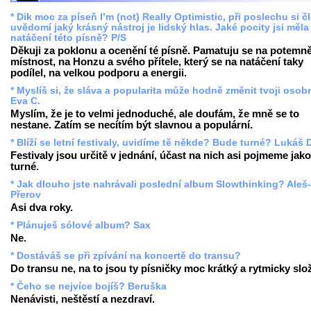
* Dik moc za píseň I’m (not) Really Optimistic, při poslechu si č
uvědomí jaký krásný nástroj je lidský hlas. Jaké pocity jsi měla 
natáčení této písně? P/S
Děkuji za poklonu a ocenění té písně. Pamatuju se na potemn
místnost, na Honzu a svého přítele, který se na natáčení taky
podílel, na velkou podporu a energii.
* Myslíš si, že sláva a popularita může hodně změnit tvoji oso
Eva C.
Myslím, že je to velmi jednoduché, ale doufám, že mně se to
nestane. Zatím se necítím být slavnou a populární.
* Blíží se letní festivaly, uvidíme tě někde? Bude turné? Lukáš 
Festivaly jsou určitě v jednání, účast na nich asi pojmeme jako
turné.
* Jak dlouho jste nahrávali poslední album Slowthinking? Aleš-
Přerov
Asi dva roky.
* Plánuješ sólové album? Sax
Ne.
* Dostáváš se při zpívání na koncertě do transu?
Do transu ne, na to jsou ty písničky moc krátký a rytmicky slož
* Čeho se nejvíce bojíš? Beruška
Nenávisti, neštěstí a nezdraví.