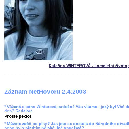
Kateřina WINTEROVÁ - kompletní životo
Záznam NetHovoru 2.4.2003
* Vážená slečno Winterová, srdečně Vás vítáme - jaký byl Váš 
den? Redakce
Prostě peklo!
* Můžete začít od píky? Jak jste se dostala do Národního divadl
nebo bylo předtím nějaké jiné angažmá?