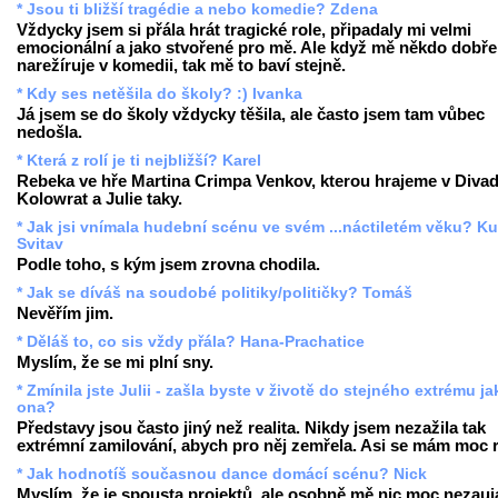
* Jsou ti bližší tragédie a nebo komedie? Zdena
Vždycky jsem si přála hrát tragické role, připadaly mi velmi
emocionální a jako stvořené pro mě. Ale když mě někdo dobře
narežíruje v komedii, tak mě to baví stejně.
* Kdy ses netěšila do školy? :) Ivanka
Já jsem se do školy vždycky těšila, ale často jsem tam vůbec
nedošla.
* Která z rolí je ti nejbližší? Karel
Rebeka ve hře Martina Crimpa Venkov, kterou hrajeme v Divad
Kolowrat a Julie taky.
* Jak jsi vnímala hudební scénu ve svém ...náctiletém věku? Ku
Svitav
Podle toho, s kým jsem zrovna chodila.
* Jak se díváš na soudobé politiky/političky? Tomáš
Nevěřím jim.
* Děláš to, co sis vždy přála? Hana-Prachatice
Myslím, že se mi plní sny.
* Zmínila jste Julii - zašla byste v životě do stejného extrému ja
ona?
Představy jsou často jiný než realita. Nikdy jsem nezažila tak
extrémní zamilování, abych pro něj zemřela. Asi se mám moc 
* Jak hodnotíš současnou dance domácí scénu? Nick
Myslím, že je spousta projektů, ale osobně mě nic moc nezauj