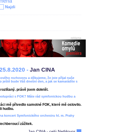
jména
Najdi
reklama
25.8.2020 -
Jan CINA
ového rozhovoru a děkujeme, že jste přijal naše
bo ještě bude Váš dnešní den, a jak se kamarádíte s
ozlítaný. právě jsem doletěl.
spolupráci s FOK? Máte rád symfonickou hudbu a
áci mě přivedlo samotné FOK, které mě oslovilo.
i hudbu.
ít na koncert Symfonického orchestru hl. m. Prahy
dechberoucí zážitek.
Jan CINA - celý NetHovor