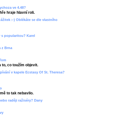
sychoza ve 4.48?
ře hraje hlavní roli.
zážitek :-) Oblékáte se dle vlastního
 s popularitou? Karel
a z Brna
 Tom
to, co toužím objevit.
pívání v kapele Ecstasy Of St. Theresa?
ko
 mě to tak nebavilo.
nebo raději ražiséry? Dany
ovy