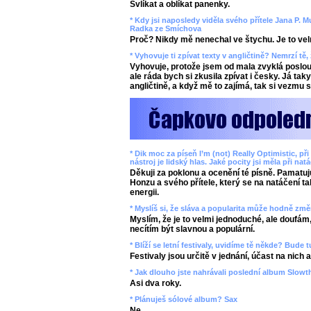
Svlíkat a oblíkat panenky.
* Kdy jsi naposledy viděla svého přítele Jana P. 
Radka ze Smíchova
Proč? Nikdy mě nenechal ve štychu. Je to velmi 
* Vyhovuje ti zpívat texty v angličtině? Nemrzí tě,
Vyhovuje, protože jsem od mala zvyklá poslou
ale ráda bych si zkusila zpívat i česky. Já t
angličtině, a když mě to zajímá, tak si vezmu s
* Dik moc za píseň I’m (not) Really Optimistic, p
nástroj je lidský hlas. Jaké pocity jsi měla při nat
Děkuji za poklonu a ocenění té písně. Pamatu
Honzu a svého přítele, který se na natáčení ta
energii.
* Myslíš si, že sláva a popularita může hodně změ
Myslím, že je to velmi jednoduché, ale doufám
necítím být slavnou a populární.
* Blíží se letní festivaly, uvidíme tě někde? Bude
Festivaly jsou určitě v jednání, účast na nich
* Jak dlouho jste nahrávali poslední album Slowt
Asi dva roky.
* Plánuješ sólové album? Sax
Ne.