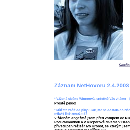
Kateři
Záznam NetHovoru 2.4.2003
* Vážená slečno Winterová, srdečně Vás vítáme -
Prostě peklo!
* Můžete začít od píky? Jak jste se dostala do Ná
nějaké jiné angažmá?
V žádném angažmá jsem před vstupem do ND n
Pod Palmovkou a v Klicperově divadle v Hrad
přivedl pan režisér Ivo Krobot, se kterým jsem