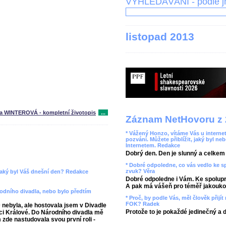
VYHLEDÁVÁNÍ - podle 
listopad 2013
na WINTEROVÁ - kompletní životopis
...
Záznam NetHovoru z 
* Vážený Honzo, vítáme Vás u internet
pozvání. Můžete přiblížit, jaký byl ne
Internetem. Redakce
Dobrý den. Den je slunný a celkem r
* Dobré odpoledne, co vás vedlo ke 
zvuk? Věra
 jaký byl Váš dnešní den? Redakce
Dobré odpoledne i Vám. Ke spolupr
A pak má vášeň pro téměř jakoukol
rodního divadla, nebo bylo předtím
* Proč, by podle Vás, měl člověk přij
FOK? Radek
ebyla, ale hostovala jsem v Divadle
Protože to je pokaždé jedinečný a 
ci Králové. Do Národního divadla mě
 zde nastudovala svou první roli -