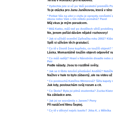
Terinu v Romanci pro křídlovku.
* Vydechla jste si už po Vaší poslední premiéře P
To je otázka pro Janu Janěkovou, která v této h
* Potkat Vás na ulici v civilu je opravdu nevšední 
vkusu nebo Vám s tím někdo pomáhá? Pavel
Můj vkus je mým poradcem.
* Milá Katko, máš teď po Andělech větší problémy
Ne, jenom pořád dávám nějaké rozhovory!
* Jak si užíváš ocenění Zpěvačka roku 2002? Klár
Spíš si užívám těch gratulací.
* Co tě v životě žene kupředu, co toužíš objevit?
Láska. Momantálně toužím objevit odpověď na 
* Co máš raději? Hraní v Národním divadle nebo z
Petr
Podle nálady. Jsou to rozdílné světy.
* Jak se ti líbilo letošní předávání Andělů? Nebíč
Naživo v hale to bylo zábavný, ale na videu už
* Co poslouchá Kateřina Winterová? Šéfa kapely 
Jak kdy, poslouchám svůj rozum a cit.
* Co škola? Byla jsi pilná studentka? Zuzka-Klat
Na základce ano.
* Jak jsi se seznámila s Janem? Perry
Při natáčení filmu Šeptej.
* Co tě v dětství nejvíc bavilo? Jitka K. z Mělníka