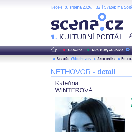
,
, |
|
32
Neděle
9. srpena
2026
Svátek má
Sob
Scéna.cz
ČASOPIS
KDY, KDE, CO, KDO
Soutěže
Nethovory
Akce online
Fotoga
NETHOVOR
- detail
Kateřina
WINTEROVÁ