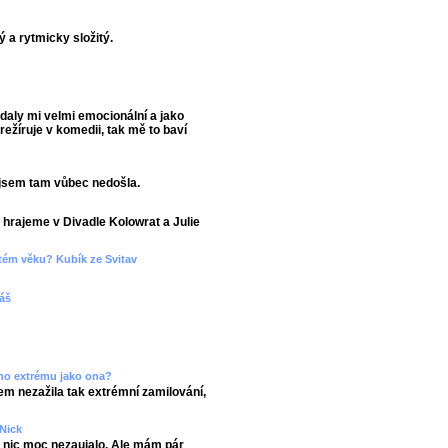
ý a rytmicky složitý.
adaly mi velmi emocionální a jako
ežíruje v komedii, tak mě to baví
o jsem tam vůbec nedošla.
hrajeme v Divadle Kolowrat a Julie
etém věku? Kubík ze Svitav
máš
ného extrému jako ona?
sem nezažila tak extrémní zamilování,
Nick
ě nic moc nezaujalo. Ale mám pár