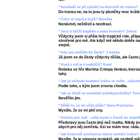
* Dostáváš se při zpívání na koncertě do transu?
Do transu ne, na to jsou ty písničky moc krátk
* Čeho se nejvíce bojíš? Beruška
Nenávisti, neštěstí a nezdraví.
* Jsou ti bližší tragédie a nebo komedie? Zdena
Vždycky jsem si přála hrát tragické role, přip
stvořené pro mě. Ale když mě někdo dobře nar
stejně.
* Kdy ses netěšila do školy? :) Ivanka
Já jsem se do školy vždycky těšila, ale čast
* Která z rolí je ti nejbližší? Karel
Rebeka ve hře Martina Crimpa Venkov, kterou 
taky.
* Jak jsi vnímala hudební scénu ve svém ...náctil
Podle toho, s kým jsem zrovna chodila.
* Jak se díváš na soudobé politiky/političky? To
Nevěřím jim.
* Děláš to, co sis vždy přála? Hana-Prachatice
Myslím, že se mi plní sny.
* Zmínila jste Julii - zašla byste v životě do stej
Představy jsou často jiný než realita. Nikdy j
abych pro něj zemřela. Asi se mám moc ráda.
* Jak hodnotíš současnou dance domácí scénu? 
Myslím, že je spousta projektů, ale osobně m