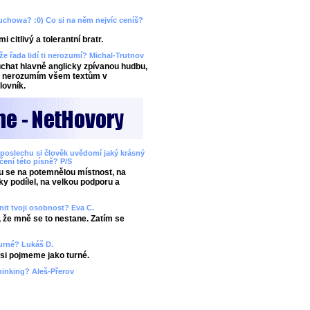
Muchowa? :0) Co si na něm nejvíc ceníš?
citlivý a tolerantní bratr.
 že řada lidí ti nerozumí? Michal-Trutnov
chat hlavně anglicky zpívanou hudbu,
aky nerozumím všem textům v
lovník.
ři poslechu si člověk uvědomí jaký krásný
áčení této písně? P/S
ju se na potemnělou místnost, na
ky podílel, na velkou podporu a
nit tvoji osobnost? Eva C.
, že mně se to nestane. Zatím se
 turné? Lukáš D.
 asi pojmeme jako turné.
hinking? Aleš-Přerov