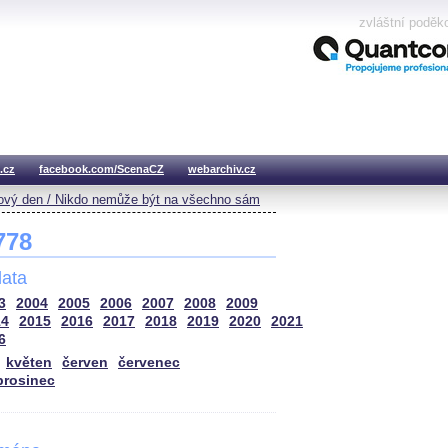
zvláštní poděk
.cz
facebook.com/ScenaCZ
webarchiv.cz
vý den / Nikdo nemůže být na všechno sám
 778
ata
3
2004
2005
2006
2007
2008
2009
14
2015
2016
2017
2018
2019
2020
2021
6
květen
červen
červenec
prosinec