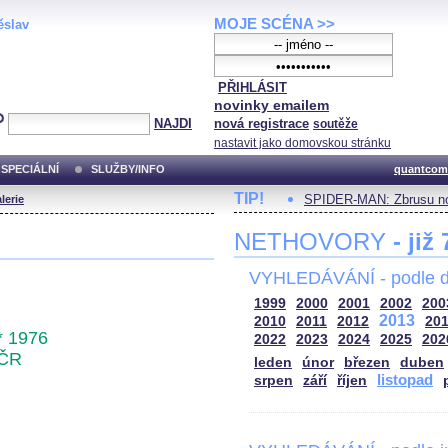
MOJE SCÉNA >>
ěslav
PŘIHLÁSIT
novinky emailem
NAJDI
nová registrace
soutěže
nastavit jako domovskou stránku
SPECIÁLNÍ
SLUŽBY/INFO
quantcom
TIP!
SPIDER-MAN: Zbrusu no
lerie
NETHOVORY
- již
VYHLEDÁVÁNÍ - podle d
1999
2000
2001
2002
200
2013
2010
2011
2012
20
* 1976
2022
2023
2024
2025
202
ČR
leden
únor
březen
duben
listopad
srpen
září
říjen