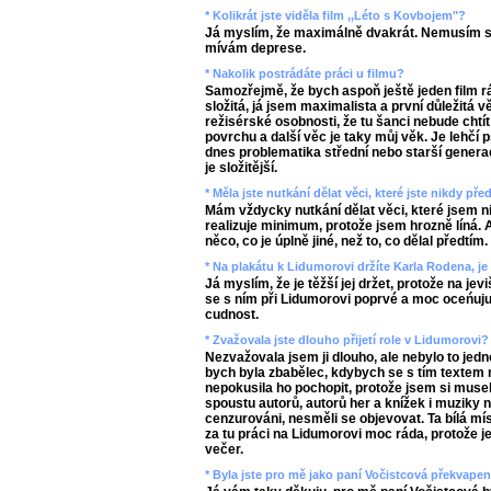
* Kolikrát jste viděla film ,,Léto s Kovbojem"?
Já myslím, že maximálně dvakrát. Nemusím se
mívám deprese.
* Nakolik postrádáte práci u filmu?
Samozřejmě, že bych aspoň ještě jeden film ráda
složitá, já jsem maximalista a první důležitá v
režisérské osobnosti, že tu šanci nebude chtí
povrchu a další věc je taky můj věk. Je lehčí
dnes problematika střední nebo starší genera
je složitější.
* Měla jste nutkání dělat věci, které jste nikdy př
Mám vždycky nutkání dělat věci, které jsem ni
realizuje minimum, protože jsem hrozně líná. 
něco, co je úplně jiné, než to, co dělal předtím.
* Na plakátu k Lidumorovi držíte Karla Rodena, je 
Já myslím, že je těžší jej držet, protože na jevi
se s ním při Lidumorovi poprvé a moc oceńuju 
cudnost.
* Zvažovala jste dlouho přijetí role v Lidumorovi?
Nezvažovala jsem ji dlouho, ale nebylo to jedn
bych byla zbabělec, kdybych se s tím textem 
nepokusila ho pochopit, protože jsem si muse
spoustu autorů, autorů her a knížek i muziky n
cenzurováni, nesměli se objevovat. Ta bílá mís
za tu práci na Lidumorovi moc ráda, protože j
večer.
* Byla jste pro mě jako paní Vočistcová překvapen