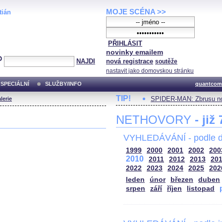
MOJE SCÉNA >>
tián
PŘIHLÁSIT
novinky emailem
NAJDI
nová registrace
soutěže
nastavit jako domovskou stránku
SPECIÁLNÍ
SLUŽBY/INFO
quantcom
TIP!
SPIDER-MAN: Zbrusu no
lerie
NETHOVORY
- již
VYHLEDÁVÁNÍ - podle d
1999
2000
2001
2002
200
2010
2011
2012
2013
20
2022
2023
2024
2025
202
leden
únor
březen
duben
srpen
září
říjen
listopad