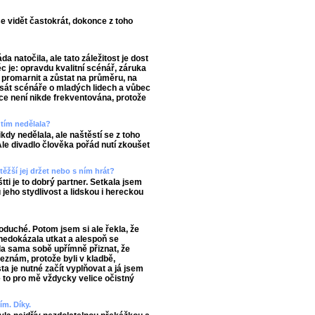
 vidět častokrát, dokonce z toho
 natočila, ale tato záležitost je dost
ěc je: opravdu kvalitní scénář, záruka
t promarnit a zůstat na průměru, na
 psát scénáře o mladých lidech a vůbec
ce není nikde frekventována, protože
edtím nedělala?
kdy nedělala, ale naštěstí se z toho
Ale divadlo člověka pořád nutí zkoušet
těžší jej držet nebo s ním hrát?
štti je to dobrý partner. Setkala jsem
jeho stydlivost a lidskou i hereckou
oduché. Potom jsem si ale řekla, že
nedokázala utkat a alespoň se
la sama sobě upřímně přiznat, že
eznám, protože byli v kladbě,
ta je nutné začít vyplňovat a já jsem
e to pro mě vždycky velice očistný
ím. Díky.