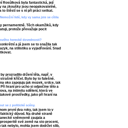
 Rosůlková byla fantastická, její
ody na zkoušky jsou neopakovatelné,
to štěstí se s ní při práci setkat.
Nemožní lidé, kdy vy sama jste se cítila
cky pernamentně. Těch okamžiků, kdy
atuji, protože převažuje pocit
t svého herecké dovednosti?
onkrétní a já jsem se to snažila tak
jazyk, na stilistiku a vyjadřování. Snad
tkovat.
y prozradilo držení těla, např. v
strašně kříčel. Bylo by to falešné.
 na oko zapojuju jak mozek, srdce, tak
 Při hraní pro ucho si odpočine tělo a
va, na intimitu sdělení, která ve
takové prostředky, jako při hraní na
ut se z politické scény.
nom první dva roky, tak jsem to v
n faktický důvod. Na druhé straně
lanecké sněmovně zaujala a
 prosperitě své země na sto procent,
 tak nebylo, mohla jsem dodržet slib,