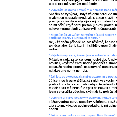
Já vám taky děkuju, pro mě paní Vočistcová b
teď je pro mě velikým potěšením.
* Vyhýbáte se doma hovorům o herecké nebo režij
Snažím se vyhýbat, i když všichni herci vlast
ni alespoň neustále myslí, ale o co se snažím 
pracuju v divadle a kdy žiju svůj normální obč
se mi příčí, když herci přetahují svou profesi 
najevo svému okolí, že jsou výjimečnou osobn
* Zdomácněli ve vašem slovníku některé repliky z 
například hlášky z Normální rodinky?
Ne, v žádném případě ne, ale těší mě, že si to 
to něco jako rčení, kterými si lidé vypomáhají
radost.
* Největší nepravda, kterou jste o sobě četla nebo
Můžu být ráda za to, co jsem neslyšela. A nej
novinář, když mě chtěl hodně pohanět a skan
dodal, že nosím dlouhé, nalakované nehtíky, pr
nalakované nehty neměla.
* Jak jste se vyrovnávala s přeobsazením z posta
Já jsem se hrozně těšila, až z nich vyskočím. 
přehrát do charakterů, ale nebylo to jednodu
mladě a tak mě neustále cpali do naivek a mně
jsem se snažila všechny své naivky nehrát ja
* Vybirate si barvu sedacky v tramvaji? Pokud an
Těžko vybírat barvu sedačky. Většinou, když j
a já stojím, když se uvolní sedadlo, je mi úpln
sednu.
* Jak se vám hrálo v rodince s paní Rosůlkovou?