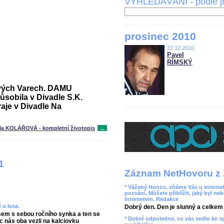
VYHLEDÁVÁNÍ - podle 
prosinec 2010
22.12.2010
Pavel
RÍMSKÝ
lových Varech. DAMU
ůsobila v Divadle S.K.
aje v Divadle Na
la KOLÁŘOVÁ - kompletní životopis
...
1
Záznam NetHovoru z 
* Vážený Honzo, vítáme Vás u internet
pozvání. Můžete přiblížit, jaký byl ne
Internetem. Redakce
 u lesa.
Dobrý den. Den je slunný a celkem r
 jsem s sebou ročního synka a ten se
* Dobré odpoledne, co vás vedlo ke 
 nás oba vezli na kalciovku