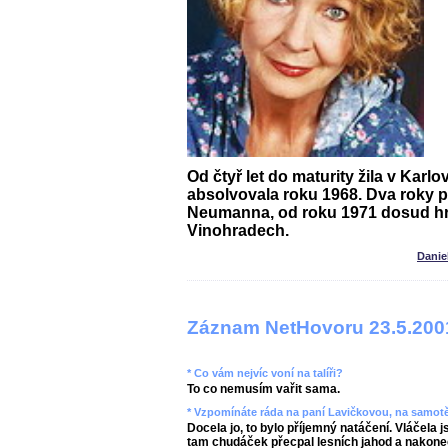
Od čtyř let do maturity žila v Kar
absolvovala roku 1968. Dva roky p
Neumanna, od roku 1971 dosud hr
Vinohradech.
Danie
Záznam NetHovoru 23.5.200
* Co vám nejvíc voní na talíři?
To co nemusím vařit sama.
* Vzpomínáte ráda na paní Lavičkovou, na samotě
Docela jo, to bylo příjemný natáčení. Vláčela
tam chudáček přecpal lesních jahod a nakonec