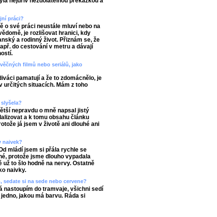
yla nejdřív nezdolatelnou překážkou a
ní práci?
ně o své práci neustále mluví nebo na
vědomě, je rozlišovat hranici, kdy
anský a rodinný život. Přiznám se, že
např. do cestování v metru a dávají
ostí.
věčných filmů nebo seriálů, jako
diváci pamatují a že to zdomácnělo, je
 v určitých situacích. Mám z toho
 slyšela?
větší nepravdu o mně napsal jistý
dalizovat a k tomu obsahu článku
otože já jsem v životě ani dlouhé ani
v naivek?
Od mládí jsem si přála rychle se
ché, protože jsme dlouho vypadala
 už to šlo hodně na nervy. Ostatně
ko naivky.
o, sedate si na sede nebo cervene?
á nastoupím do tramvaje, všichni sedí
ě jedno, jakou má barvu. Ráda si