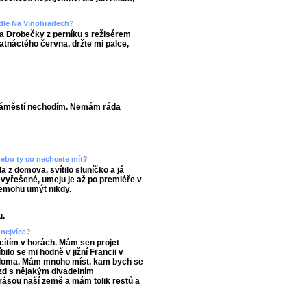
adle Na Vinohradech?
a Drobečky z perníku s režisérem
tnáctého června, držte mi palce,
 náměstí nechodím. Nemám ráda
 nebo ty co nechcete mít?
 z domova, svítilo sluníčko a já
 vyřešené, umeju je až po premiéře v
 nemohu umýt nikdy.
u.
 nejvíce?
 cítím v horách. Mám sen projet
bilo se mi hodně v jižní Francii v
nás doma. Mám mnoho míst, kam bych se
ezd s nějakým divadelním
rásou naší země a mám tolik restů a