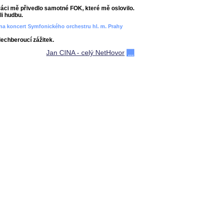
áci mě přivedlo samotné FOK, které mě oslovilo.
i hudbu.
ít na koncert Symfonického orchestru hl. m. Prahy
dechberoucí zážitek.
Jan CINA - celý NetHovor