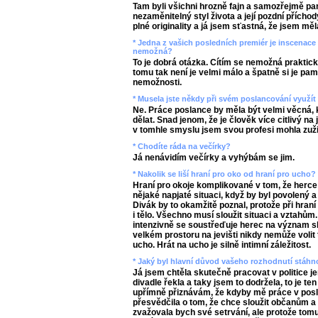
Tam byli všichni hrozně fajn a samozřejmě paní
nezaměnitelný styl života a její pozdní přích
plné originality a já jsem sťastná, že jsem měla 
* Jedna z vašich posledních premiér je inscenace 
nemožná?
To je dobrá otázka. Cítím se nemožná prakti
tomu tak není je velmi málo a špatně si je pam
nemožnosti.
* Musela jste někdy při svém poslancování využí
Ne. Práce poslance by měla být velmi věcná, k
dělat. Snad jenom, že je člověk více citlivý na 
v tomhle smyslu jsem svou profesi mohla zuži
* Chodíte ráda na večírky?
Já nenávidím večírky a vyhýbám se jim.
* Nakolik se liší hraní pro oko od hraní pro ucho?
Hraní pro okoje komplikované v tom, že herce b
nějaké napjaté situaci, když by byl povolený a 
Divák by to okamžitě poznal, protože při hraní
i tělo. Všechno musí sloužit situaci a vztahům.
intenzivně se soustřeďuje herec na význam slo
velkém prostoru na jevišti nikdy nemůže volit 
ucho. Hrát na ucho je silně intimní záležitost.
* Jaký byl hlavní důvod vašeho rozhodnutí stáhno
Já jsem chtěla skutečně pracovat v politice je
divadle řekla a taky jsem to dodržela, to je te
upřímně přiznávám, že kdyby mě práce v pos
přesvědčila o tom, že chce sloužit občanům a
zvažovala bych své setrvání, ale protože tomu