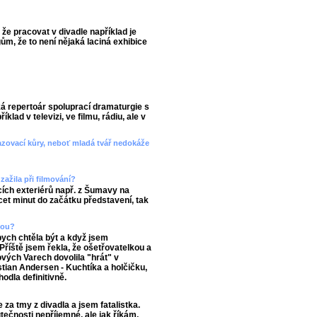
 že pracovat v divadle například je
m, že to není nějaká laciná exhibice
ká repertoár spoluprací dramaturgie s
lad v televizi, ve filmu, rádiu, ale v
azovací kůry, neboť mladá tvář nedokáže
zažila při filmování?
acích exteriérů např. z Šumavy na
cet minut do začátku představení, tak
čkou?
 bych chtěla být a když jsem
říště jsem řekla, že ošetřovatelkou a
ých Varech dovolila "hrát" v
tian Andersen - Kuchtíka a holčičku,
hodla definitivně.
za tmy z divadla a jsem fatalistka.
utečnosti nepříjemné, ale jak říkám,