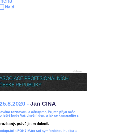
jména
Najdi
reklama
25.8.2020 -
Jan CINA
ového rozhovoru a děkujeme, že jste přijal naše
bo ještě bude Váš dnešní den, a jak se kamarádíte s
ozlítaný. právě jsem doletěl.
spolupráci s FOK? Máte rád symfonickou hudbu a