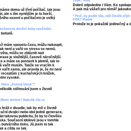
zvuk? Věra
Dobré odpoledne i Vám. Ke spolupr
A pak má vášeň pro téměř jakoukol
máme doma už třetí počítač, tak jsou
 ale s tím nynějším je to horší,
* Proč, by podle Vás, měl člověk přij
ního sezení u počítačeto je velký
FOK? Radek
Protože to je pokaždé jedinečný a 
vymoženosti dnešní doby využíváte.
 bohatě.
když mám spoustu času, můžu nakoupit,
 tak není a vařit ve stresu se nemá.
věta, můžu se zbláznit nad
raxe je složitější, časově náročnější.
e a máte se postavit k plotně, tak to
já vařit musím. Takže se vracím k
 vařit sama, ale pravda je, že mi není
m receptům z kuchařských knížek,
elmi vysoké.
e filmu ,,Kulový blesk"?
několik stěhování jsem v životě
zlíkem idolem? Nakolik vás to
 hráli v divadle, tak by mě v životě
ační dvojici nebo idol jedné generace,
al takovou publicitu, že by to člověku
ska. Současní idolové jsou v tomhle
bulvárního tisku. Já jsem to tak
k a cítila se tak.