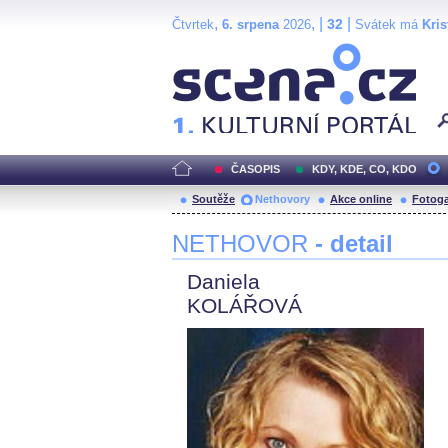
,
, |
|
32
Čtvrtek
6. srpena
2026
Svátek má
Kris
Scéna.cz
ČASOPIS
KDY, KDE, CO, KDO
Soutěže
Nethovory
Akce online
Fotoga
NETHOVOR
- detail
Daniela
KOLÁŘOVÁ