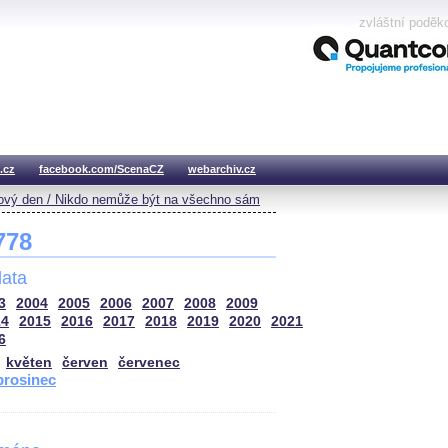
zvláštní poděk
.cz
facebook.com/ScenaCZ
webarchiv.cz
vý den / Nikdo nemůže být na všechno sám
 778
ata
3
2004
2005
2006
2007
2008
2009
14
2015
2016
2017
2018
2019
2020
2021
6
květen
červen
červenec
prosinec