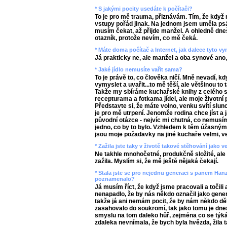
* S jakými pocity usedáte k počítači?
To je pro mě trauma, přiznávám. Tím, že když 
vstupy pořád jinak. Na jednom jsem uměla psát,
musím čekat, až přijde manžel. A ohledně dneš
otazník, protože nevím, co mě čeká.
* Máte doma počítač a Internet, jak dalece tyto 
Já prakticky ne, ale manžel a oba synové ano,
* Jaké jídlo nemusíte vařit sama?
To je právě to, co člověka ničí. Mně nevadí, 
vymyslet a uvařit...to mě těší, ale většinou to
Takže my sbíráme kuchařské knihy z celého s
recepturama a fotkama jídel, ale moje životní p
Představte si, že máte volno, venku svítí slunc
je pro mě utrpení. Jenomže rodina chce jíst a 
původní otázce - nejvíc mi chutná, co nemusím
jedno, co by to bylo. Vzhledem k těm úžasný
jsou moje požadavky na jiné kuchaře velmi, v
* Zažila jste taky v životě takové stěhování jako v
Ne takhle mnohočetné, produkčně složité, ale 
zažila. Myslím si, že mě ještě nějaká čekají.
* Stala jste se pro nejednu generaci s panem Han
poznamenalo?
Já musím říct, že když jsme pracovali a točili a
nenapadlo, že by nás někdo označil jako gener
takže já ani nemám pocit, že by nám někdo děl
zasahovalo do soukromí, tak jako tomu je dne
smyslu na tom daleko hůř, zejména co se týká 
zdaleka nevnímala, že bych byla hvězda, žila ta