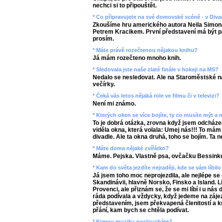
nechci si to připouštět.
* Co připravujete na své domovské scéně - v Div
Zkoušíme hru amerického autora Neila Simon
Petrem Kracikem. První představení má být pa
prosím.
* Máte právě rozečtenou nějakou knihu?
Já mám rozečteno mnoho knih.
* Sledovala jste naše zlaté finále v hokeji na MS?
Nedalo se nesledovat. Ale na Staroměstské
večírky.
* Čeká vás letos nějaká role ve filmu či v televizi?
Není mi známo.
* Kterých oken se více bojíte, ty co musíte mýt a
To je dobrá otázka, zrovna když jsem odcházela
viděla okna, která volala: Umej nás!!! To mám
divadle. Ale ta okna druhá, toho se bojím. Ta
* Máte doma nějaké zvířátko?
Máme. Pejska. Vlastně psa, ovčačku Bessink
* Kam do světa jezdíte nejraději, kde se vám líbilo
Já jsem toho moc neprojezdila, ale nejlépe se
Skandinávii, hlavně Norsko, Finsko a Island. Lí
Provenci, ale přiznám se, že se mi líbí i u 
ráda podívala a vždycky, když jedeme na záj
představením, jsem překvapená členitostí a k
přání, kam bych se chtěla podívat.
* Kterou muziku posloucháte?