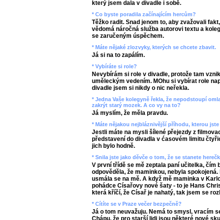
který jsem dala v divadle i sobě.
* Co byste poradila začínajícím hercům?
Těžko radit. Snad jenom to, aby zvažovali fakt,
vědomá náročná služba autorovi textu a kolegů
se zaručeným úspěchem.
* Máte nějaké zlozvyky, kterých se chcete zbavit.
Já si na to zapálím.
* Vybíráte si role?
Nevybírám si role v divadle, protože tam vzni
uměleckým vedením. MOhu si vybírat role napřík
divadle jsem si nikdy o nic neřekla.
* Jedna Vaše kolegyně řekla, že nepodstoupí oml
zakrýt starý mozek. A co vy na to?
Já myslím, že měla pravdu.
* Máte nějakou nejbláznivější příhodu, kterou jste 
Jestli máte na mysli šílené přejezdy z filmov
představení do divadla v ćasovém limitu čtyři
jich bylo hodně.
* Snila jste jako děvče o tom, že se stanete here
V první třídě se mě zeptala paní učitelka, čím
odpověděla, že maminkou, nebyla spokojená. P
usmála se na mě. A když mě maminka v Karlov
pohádce Císařovy nové šaty - to je Hans Chris
která kříčí, že Císař je nahatý, tak jsem se roz
* Cítíte se v Praze večer bezpečně?
Já o tom neuvažuju. Nemá to smysl, vracím se 
Chápu, že pro starší lidi jsou některé nové sk