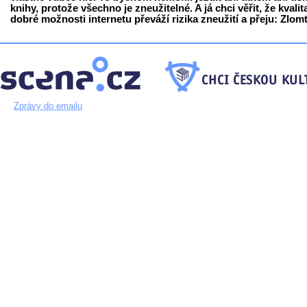
knihy, protože všechno je zneužitelné. A já chci věřit, že kvalit
dobré možnosti internetu převáží rizika zneužití a přeju: Zlomt
Zprávy do emailu