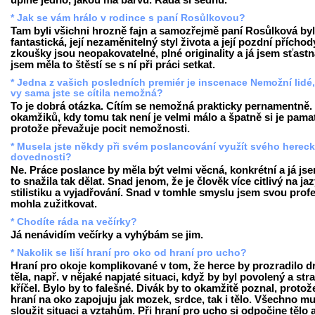
úplně jedno, jakou má barvu. Ráda si sednu.
* Jak se vám hrálo v rodince s paní Rosůlkovou?
Tam byli všichni hrozně fajn a samozřejmě paní Rosůlková by
fantastická, její nezaměnitelný styl života a její pozdní příchod
zkoušky jsou neopakovatelné, plné originality a já jsem sťastn
jsem měla to štěstí se s ní při práci setkat.
* Jedna z vašich posledních premiér je inscenace Nemožní lidé
vy sama jste se cítila nemožná?
To je dobrá otázka. Cítím se nemožná prakticky pernamentně.
okamžiků, kdy tomu tak není je velmi málo a špatně si je pamat
protože převažuje pocit nemožnosti.
* Musela jste někdy při svém poslancování využít svého herec
dovednosti?
Ne. Práce poslance by měla být velmi věcná, konkrétní a já js
to snažila tak dělat. Snad jenom, že je člověk více citlivý na ja
stilistiku a vyjadřování. Snad v tomhle smyslu jsem svou profe
mohla zužitkovat.
* Chodíte ráda na večírky?
Já nenávidím večírky a vyhýbám se jim.
* Nakolik se liší hraní pro oko od hraní pro ucho?
Hraní pro okoje komplikované v tom, že herce by prozradilo d
těla, např. v nějaké napjaté situaci, když by byl povolený a str
kříčel. Bylo by to falešné. Divák by to okamžitě poznal, protože
hraní na oko zapojuju jak mozek, srdce, tak i tělo. Všechno mu
sloužit situaci a vztahům. Při hraní pro ucho si odpočine tělo 