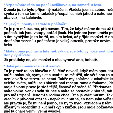
* Vzpomínáte ráda na paní Lavičkovou, na samotě u lesa.
Docela jo, to bylo příjemný natáčení. Vláčela jsem s sebou ro
synka a ten se tam chudáček přecpal lesních jahod a nakonec
oba vezli na kalciovku
* S jakými pocity usedáte k počítači?
To je pro mě trauma, přiznávám. Tím, že když máme doma už t
počítač, tak jsou vstupy pořád jinak. Na jednom jsem uměla ps
s tím nynějším je to horší, musím čekat, až přijde manžel. A o
dnešního sezení u počítačeto je velký otazník, protože nevím,
čeká.
* Máte doma počítač a Internet, jak dalece tyto vymoženosti dn
doby využíváte.
Já prakticky ne, ale manžel a oba synové ano, bohatě.
* Jaké jídlo nemusíte vařit sama?
To je právě to, co člověka ničí. Mně nevadí, když mám spoustu
můžu nakoupit, vymyslet a uvařit...to mě těší, ale většinou to t
není a vařit ve stresu se nemá. Takže my sbíráme kuchařské k
celého světa, můžu se zbláznit nad recepturama a fotkama jíde
moje životní praxe je složitější, časově náročnější. Představte 
máte volno, venku svítí slunce a máte se postavit k plotně, tak 
pro mě utrpení. Jenomže rodina chce jíst a já vařit musím. Tak
vracím k původní otázce - nejvíc mi chutná, co nemusím vařit
ale pravda je, že mi není jedno, co by to bylo. Vzhledem k těm
úžasným receptům z kuchařských knížek, jsou moje požadavk
jiné kuchaře velmi, velmi vysoké.