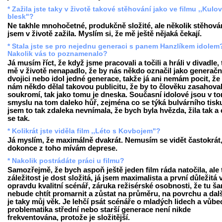
* Zažila jste taky v životě takové stěhování jako ve filmu ,,Kulo
blesk"?
Ne takhle mnohočetné, produkčně složité, ale několik stěhová
jsem v životě zažila. Myslím si, že mě ještě nějaká čekají.
* Stala jste se pro nejednu generaci s panem Hanzlíkem idolem
Nakolik vás to poznamenalo?
Já musím říct, že když jsme pracovali a točili a hráli v divadle,
mě v životě nenapadlo, že by nás někdo označil jako generačn
dvojici nebo idol jedné generace, takže já ani nemám pocit, že
nám někdo dělal takovou publicitu, že by to člověku zasahova
soukromí, tak jako tomu je dneska. Současní idolové jsou v t
smyslu na tom daleko hůř, zejména co se týká bulvárního tisku
jsem to tak zdaleka nevnímala, že bych byla hvězda, žila tak a c
se tak.
* Kolikrát jste viděla film ,,Léto s Kovbojem"?
Já myslím, že maximálně dvakrát. Nemusím se vidět častokrát
dokonce z toho mívám deprese.
* Nakolik postrádáte práci u filmu?
Samozřejmě, že bych aspoň ještě jeden film ráda natočila, ale 
záležitost je dost složitá, já jsem maximalista a první důležitá v
opravdu kvalitní scénář, záruka režisérské osobnosti, že tu ša
nebude chtít promarnit a zůstat na průměru, na povrchu a dalš
je taky můj věk. Je lehčí psát scénáře o mladých lidech a vůb
problematika střední nebo starší generace není nikde
frekventována, protože je složitější.