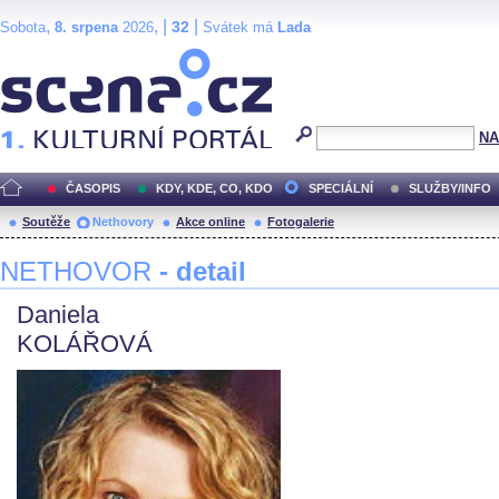
,
, |
|
32
Sobota
8. srpena
2026
Svátek má
Lada
Scéna.cz
NA
ČASOPIS
KDY, KDE, CO, KDO
SPECIÁLNÍ
SLUŽBY/INFO
Soutěže
Nethovory
Akce online
Fotogalerie
NETHOVOR
- detail
Daniela
KOLÁŘOVÁ