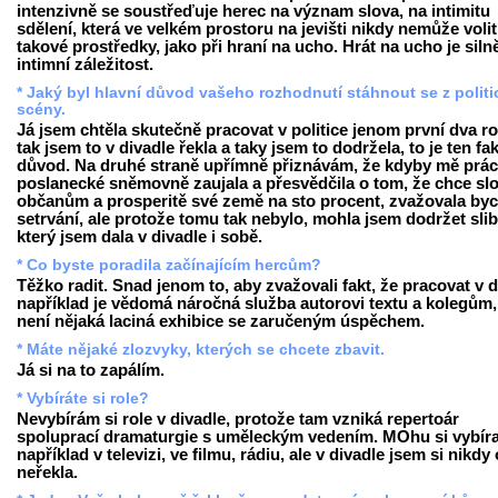
intenzivně se soustřeďuje herec na význam slova, na intimitu
sdělení, která ve velkém prostoru na jevišti nikdy nemůže volit
takové prostředky, jako při hraní na ucho. Hrát na ucho je siln
intimní záležitost.
* Jaký byl hlavní důvod vašeho rozhodnutí stáhnout se z politi
scény.
Já jsem chtěla skutečně pracovat v politice jenom první dva ro
tak jsem to v divadle řekla a taky jsem to dodržela, to je ten fa
důvod. Na druhé straně upřímně přiznávám, že kdyby mě prác
poslanecké sněmovně zaujala a přesvědčila o tom, že chce slo
občanům a prosperitě své země na sto procent, zvažovala by
setrvání, ale protože tomu tak nebylo, mohla jsem dodržet slib
který jsem dala v divadle i sobě.
* Co byste poradila začínajícím hercům?
Těžko radit. Snad jenom to, aby zvažovali fakt, že pracovat v d
například je vědomá náročná služba autorovi textu a kolegům,
není nějaká laciná exhibice se zaručeným úspěchem.
* Máte nějaké zlozvyky, kterých se chcete zbavit.
Já si na to zapálím.
* Vybíráte si role?
Nevybírám si role v divadle, protože tam vzniká repertoár
spoluprací dramaturgie s uměleckým vedením. MOhu si vybíra
například v televizi, ve filmu, rádiu, ale v divadle jsem si nikdy 
neřekla.