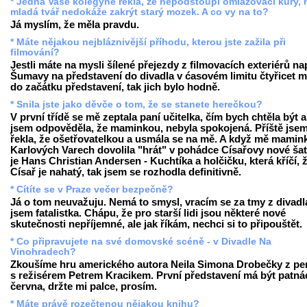
* Jedna Vaše kolegyně řekla, že nepodstoupí omlazovací kůry,
mladá tvář nedokáže zakrýt starý mozek. A co vy na to?
Já myslím, že měla pravdu.
* Máte nějakou nejbláznivější příhodu, kterou jste zažila při
filmování?
Jestli máte na mysli šílené přejezdy z filmovacích exteriérů nap
Šumavy na představení do divadla v ćasovém limitu čtyřicet m
do začátku představení, tak jich bylo hodně.
* Snila jste jako děvče o tom, že se stanete herečkou?
V první třídě se mě zeptala paní učitelka, čím bych chtěla být 
jsem odpověděla, že maminkou, nebyla spokojená. Příště jse
řekla, že ošetřovatelkou a usmála se na mě. A když mě mamin
Karlových Varech dovolila "hrát" v pohádce Císařovy nové šaty
je Hans Christian Andersen - Kuchtíka a holčičku, která kříčí, 
Císař je nahatý, tak jsem se rozhodla definitivně.
* Cítíte se v Praze večer bezpečně?
Já o tom neuvažuju. Nemá to smysl, vracím se za tmy z divadl
jsem fatalistka. Chápu, že pro starší lidi jsou některé nové
skutečnosti nepříjemné, ale jak říkám, nechci si to připouštět.
* Co připravujete na své domovské scéně - v Divadle Na
Vinohradech?
Zkoušíme hru amerického autora Neila Simona Drobečky z pe
s režisérem Petrem Kracikem. První představení má být patná
června, držte mi palce, prosím.
* Máte právě rozečtenou nějakou knihu?