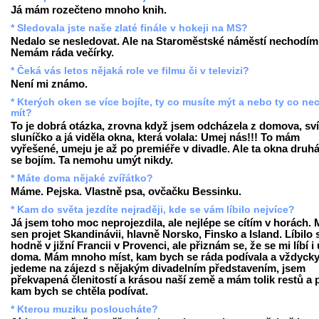
Já mám rozečteno mnoho knih.
* Sledovala jste naše zlaté finále v hokeji na MS?
Nedalo se nesledovat. Ale na Staroměstské náměstí nechodím
Nemám ráda večírky.
* Čeká vás letos nějaká role ve filmu či v televizi?
Není mi známo.
* Kterých oken se více bojíte, ty co musíte mýt a nebo ty co ne
mít?
To je dobrá otázka, zrovna když jsem odcházela z domova, sví
sluníčko a já viděla okna, která volala: Umej nás!!! To mám
vyřešené, umeju je až po premiéře v divadle. Ale ta okna druhá
se bojím. Ta nemohu umýt nikdy.
* Máte doma nějaké zvířátko?
Máme. Pejska. Vlastně psa, ovčačku Bessinku.
* Kam do světa jezdíte nejraději, kde se vám líbilo nejvíce?
Já jsem toho moc neprojezdila, ale nejlépe se cítím v horách.
sen projet Skandinávii, hlavně Norsko, Finsko a Island. Líbilo 
hodně v jižní Francii v Provenci, ale přiznám se, že se mi líbí i
doma. Mám mnoho míst, kam bych se ráda podívala a vždycky
jedeme na zájezd s nějakým divadelním představením, jsem
překvapená členitostí a krásou naší země a mám tolik restů a p
kam bych se chtěla podívat.
* Kterou muziku posloucháte?