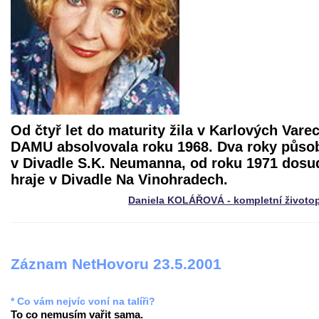
Od čtyř let do maturity žila v Karlových Vare
DAMU absolvovala roku 1968. Dva roky působ
v Divadle S.K. Neumanna, od roku 1971 dosu
hraje v Divadle Na Vinohradech.
Daniela KOLÁŘOVÁ - kompletní životo
Záznam NetHovoru 23.5.2001
* Co vám nejvíc voní na talíři?
To co nemusím vařit sama.