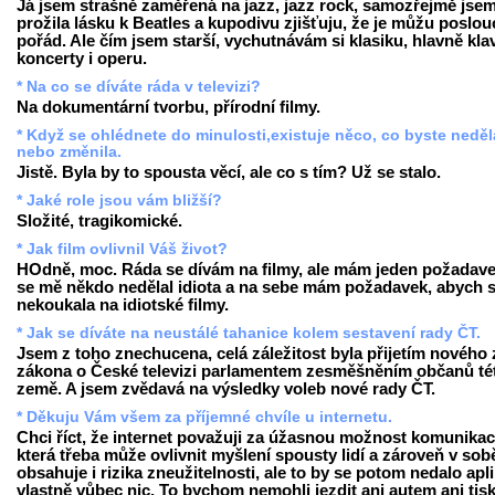
Já jsem strašně zaměřená na jazz, jazz rock, samozřejmě jsem
prožila lásku k Beatles a kupodivu zjišťuju, že je můžu poslou
pořád. Ale čím jsem starší, vychutnávám si klasiku, hlavně klav
koncerty i operu.
* Na co se díváte ráda v televizi?
Na dokumentární tvorbu, přírodní filmy.
* Když se ohlédnete do minulosti,existuje něco, co byste neděl
nebo změnila.
Jistě. Byla by to spousta věcí, ale co s tím? Už se stalo.
* Jaké role jsou vám bližší?
Složité, tragikomické.
* Jak film ovlivnil Váš život?
HOdně, moc. Ráda se dívám na filmy, ale mám jeden požadave
se mě někdo nedělal idiota a na sebe mám požadavek, abych 
nekoukala na idiotské filmy.
* Jak se díváte na neustálé tahanice kolem sestavení rady ČT.
Jsem z toho znechucena, celá záležitost byla přijetím nového 
zákona o České televizi parlamentem zesměšněním občanů té
země. A jsem zvědavá na výsledky voleb nové rady ČT.
* Děkuju Vám všem za příjemné chvíle u internetu.
Chci říct, že internet považuji za úžasnou možnost komunikac
která třeba může ovlivnit myšlení spousty lidí a zároveň v sob
obsahuje i rizika zneužitelnosti, ale to by se potom nedalo apl
vlastně vůbec nic. To bychom nemohli jezdit ani autem ani tis