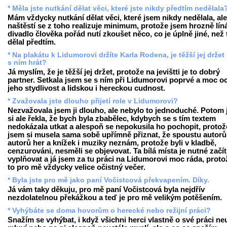
* Měla jste nutkání dělat věci, které jste nikdy předtím nedělala
Mám vždycky nutkání dělat věci, které jsem nikdy nedělala, ale
naštěstí se z toho realizuje minimum, protože jsem hrozně líná
divadlo člověka pořád nutí zkoušet něco, co je úplně jiné, než 
dělal předtím.
* Na plakátu k Lidumorovi držíte Karla Rodena, je těžší jej drže
s ním hrát?
Já myslím, že je těžší jej držet, protože na jevištti je to dobrý
partner. Setkala jsem se s ním při Lidumorovi poprvé a moc o
jeho stydlivost a lidskou i hereckou cudnost.
* Zvažovala jste dlouho přijetí role v Lidumorovi?
Nezvažovala jsem ji dlouho, ale nebylo to jednoduché. Potom
si ale řekla, že bych byla zbabělec, kdybych se s tím textem
nedokázala utkat a alespoň se nepokusila ho pochopit, protož
jsem si musela sama sobě upřímně přiznat, že spoustu autorů
autorů her a knížek i muziky neznám, protože byli v kladbě,
cenzurováni, nesměli se objevovat. Ta bílá místa je nutné začít
vyplňovat a já jsem za tu práci na Lidumorovi moc ráda, proto
to pro mě vždycky velice očistný večer.
* Byla jste pro mě jako paní Vočistcová překvapením. Díky.
Já vám taky děkuju, pro mě paní Vočistcová byla nejdřív
nezdolatelnou překážkou a teď je pro mě velikým potěšením.
* Vyhýbáte se doma hovorům o herecké nebo režijní práci?
Snažím se vyhýbat, i když všichni herci vlastně o své práci ne