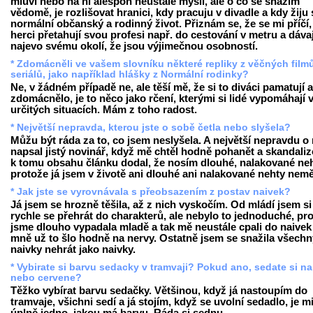
mluví nebo na ni alespoň neustále myslí, ale o co se snažím
vědomě, je rozlišovat hranici, kdy pracuju v divadle a kdy žiju 
normální občanský a rodinný život. Přiznám se, že se mi příčí
herci přetahují svou profesi např. do cestování v metru a dávaj
najevo svému okolí, že jsou výjimečnou osobností.
* Zdomácněli ve vašem slovníku některé repliky z věčných film
seriálů, jako například hlášky z Normální rodinky?
Ne, v žádném případě ne, ale těší mě, že si to diváci pamatují a
zdomácnělo, je to něco jako rčení, kterými si lidé vypomáhají 
určitých situacích. Mám z toho radost.
* Největší nepravda, kterou jste o sobě četla nebo slyšela?
Můžu být ráda za to, co jsem neslyšela. A největší nepravdu o
napsal jistý novinář, když mě chtěl hodně pohanět a skandaliz
k tomu obsahu článku dodal, že nosím dlouhé, nalakované neh
protože já jsem v životě ani dlouhé ani nalakované nehty nemě
* Jak jste se vyrovnávala s přeobsazením z postav naivek?
Já jsem se hrozně těšila, až z nich vyskočím. Od mládí jsem si
rychle se přehrát do charakterů, ale nebylo to jednoduché, pr
jsme dlouho vypadala mladě a tak mě neustále cpali do naivek
mně už to šlo hodně na nervy. Ostatně jsem se snažila všechn
naivky nehrát jako naivky.
* Vybirate si barvu sedacky v tramvaji? Pokud ano, sedate si n
nebo cervene?
Těžko vybírat barvu sedačky. Většinou, když já nastoupím do
tramvaje, všichni sedí a já stojím, když se uvolní sedadlo, je m