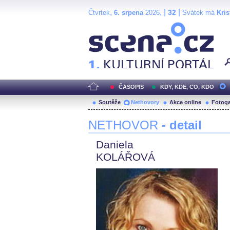
,
, |
|
32
Čtvrtek
6. srpena
2026
Svátek má
Kris
Scéna.cz
ČASOPIS
KDY, KDE, CO, KDO
Soutěže
Nethovory
Akce online
Fotoga
NETHOVOR
- detail
Daniela
KOLÁŘOVÁ