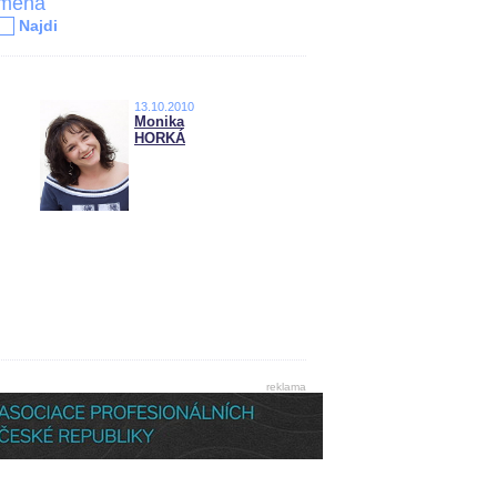
jména
Najdi
13.10.2010
Monika
HORKÁ
reklama