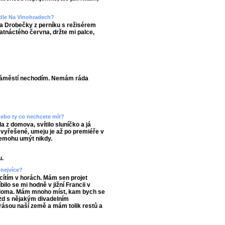
adle Na Vinohradech?
a Drobečky z perníku s režisérem
tnáctého června, držte mi palce,
 náměstí nechodím. Nemám ráda
 nebo ty co nechcete mít?
 z domova, svítilo sluníčko a já
 vyřešené, umeju je až po premiéře v
 nemohu umýt nikdy.
u.
 nejvíce?
 cítím v horách. Mám sen projet
bilo se mi hodně v jižní Francii v
nás doma. Mám mnoho míst, kam bych se
ezd s nějakým divadelním
rásou naší země a mám tolik restů a