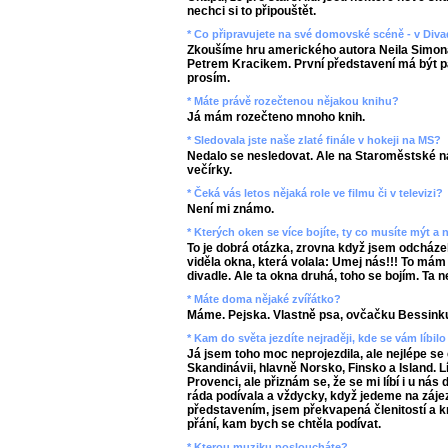
nechci si to připouštět.
* Co připravujete na své domovské scéně - v Div
Zkoušíme hru amerického autora Neila Simon
Petrem Kracikem. První představení má být pa
prosím.
* Máte právě rozečtenou nějakou knihu?
Já mám rozečteno mnoho knih.
* Sledovala jste naše zlaté finále v hokeji na MS?
Nedalo se nesledovat. Ale na Staroměstské
večírky.
* Čeká vás letos nějaká role ve filmu či v televizi?
Není mi známo.
* Kterých oken se více bojíte, ty co musíte mýt a
To je dobrá otázka, zrovna když jsem odcházela
viděla okna, která volala: Umej nás!!! To mám
divadle. Ale ta okna druhá, toho se bojím. Ta
* Máte doma nějaké zvířátko?
Máme. Pejska. Vlastně psa, ovčačku Bessink
* Kam do světa jezdíte nejraději, kde se vám líbilo
Já jsem toho moc neprojezdila, ale nejlépe se
Skandinávii, hlavně Norsko, Finsko a Island. Lí
Provenci, ale přiznám se, že se mi líbí i u 
ráda podívala a vždycky, když jedeme na záj
představením, jsem překvapená členitostí a k
přání, kam bych se chtěla podívat.
* Kterou muziku posloucháte?