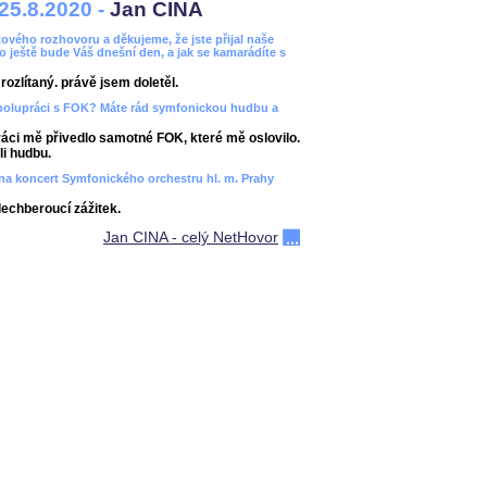
25.8.2020 -
Jan CINA
ového rozhovoru a děkujeme, že jste přijal naše
bo ještě bude Váš dnešní den, a jak se kamarádíte s
ozlítaný. právě jsem doletěl.
spolupráci s FOK? Máte rád symfonickou hudbu a
áci mě přivedlo samotné FOK, které mě oslovilo.
i hudbu.
ít na koncert Symfonického orchestru hl. m. Prahy
dechberoucí zážitek.
Jan CINA - celý NetHovor