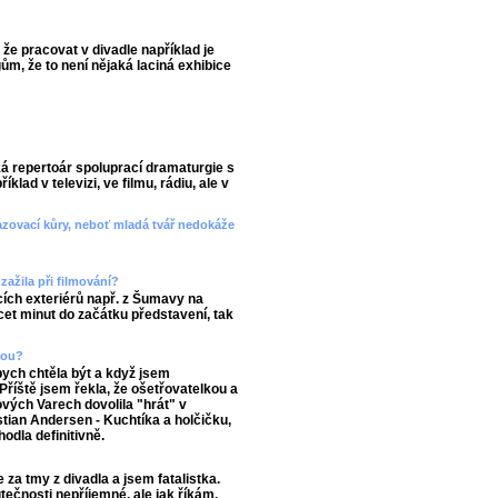
 že pracovat v divadle například je
m, že to není nějaká laciná exhibice
ká repertoár spoluprací dramaturgie s
lad v televizi, ve filmu, rádiu, ale v
azovací kůry, neboť mladá tvář nedokáže
zažila při filmování?
acích exteriérů např. z Šumavy na
cet minut do začátku představení, tak
čkou?
 bych chtěla být a když jsem
říště jsem řekla, že ošetřovatelkou a
ých Varech dovolila "hrát" v
tian Andersen - Kuchtíka a holčičku,
hodla definitivně.
za tmy z divadla a jsem fatalistka.
utečnosti nepříjemné, ale jak říkám,