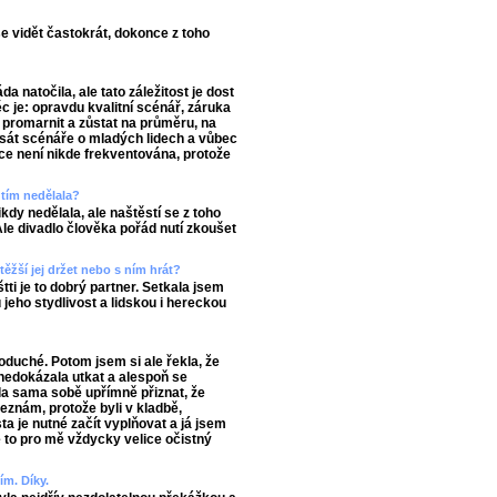
 vidět častokrát, dokonce z toho
 natočila, ale tato záležitost je dost
ěc je: opravdu kvalitní scénář, záruka
t promarnit a zůstat na průměru, na
 psát scénáře o mladých lidech a vůbec
ce není nikde frekventována, protože
edtím nedělala?
kdy nedělala, ale naštěstí se z toho
Ale divadlo člověka pořád nutí zkoušet
těžší jej držet nebo s ním hrát?
štti je to dobrý partner. Setkala jsem
jeho stydlivost a lidskou i hereckou
oduché. Potom jsem si ale řekla, že
nedokázala utkat a alespoň se
la sama sobě upřímně přiznat, že
eznám, protože byli v kladbě,
ta je nutné začít vyplňovat a já jsem
e to pro mě vždycky velice očistný
ím. Díky.