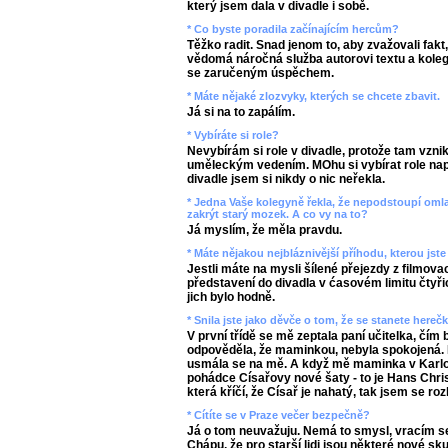
který jsem dala v divadle i sobě.
* Co byste poradila začínajícím hercům?
Těžko radit. Snad jenom to, aby zvažovali fakt,
vědomá náročná služba autorovi textu a kolegů
se zaručeným úspěchem.
* Máte nějaké zlozvyky, kterých se chcete zbavit.
Já si na to zapálím.
* Vybíráte si role?
Nevybírám si role v divadle, protože tam vzni
uměleckým vedením. MOhu si vybírat role napřík
divadle jsem si nikdy o nic neřekla.
* Jedna Vaše kolegyně řekla, že nepodstoupí oml
zakrýt starý mozek. A co vy na to?
Já myslím, že měla pravdu.
* Máte nějakou nejbláznivější příhodu, kterou jste 
Jestli máte na mysli šílené přejezdy z filmov
představení do divadla v ćasovém limitu čtyři
jich bylo hodně.
* Snila jste jako děvče o tom, že se stanete here
V první třídě se mě zeptala paní učitelka, čím
odpověděla, že maminkou, nebyla spokojená. P
usmála se na mě. A když mě maminka v Karlov
pohádce Císařovy nové šaty - to je Hans Chris
která kříčí, že Císař je nahatý, tak jsem se roz
* Cítíte se v Praze večer bezpečně?
Já o tom neuvažuju. Nemá to smysl, vracím se 
Chápu, že pro starší lidi jsou některé nové sk