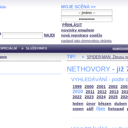
MOJE SCÉNA >>
tián
PŘIHLÁSIT
novinky emailem
NAJDI
nová registrace
soutěže
nastavit jako domovskou stránku
SPECIÁLNÍ
SLUŽBY/INFO
quantcom
TIP!
SPIDER-MAN: Zbrusu no
lerie
NETHOVORY
- již
VYHLEDÁVÁNÍ - podle d
1999
2000
2001
2002
200
2010
2011
2012
2013
20
2022
2023
2024
2025
202
leden
únor
březen
duben
říjen
srpen
září
listopad