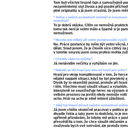
Tam byli všichni hrozně fajn a samozřejmě paní
nezaměnitelný styl života a její pozdní přích
plné originality a já jsem sťastná, že jsem měla 
* Jedna z vašich posledních premiér je inscenace 
nemožná?
To je dobrá otázka. Cítím se nemožná prakti
tomu tak není je velmi málo a špatně si je pam
nemožnosti.
* Musela jste někdy při svém poslancování využí
Ne. Práce poslance by měla být velmi věcná, k
dělat. Snad jenom, že je člověk více citlivý na 
v tomhle smyslu jsem svou profesi mohla zuži
* Chodíte ráda na večírky?
Já nenávidím večírky a vyhýbám se jim.
* Nakolik se liší hraní pro oko od hraní pro ucho?
Hraní pro okoje komplikované v tom, že herce b
nějaké napjaté situaci, když by byl povolený a 
Divák by to okamžitě poznal, protože při hraní
i tělo. Všechno musí sloužit situaci a vztahům.
intenzivně se soustřeďuje herec na význam slo
velkém prostoru na jevišti nikdy nemůže volit 
ucho. Hrát na ucho je silně intimní záležitost.
* Jaký byl hlavní důvod vašeho rozhodnutí stáhno
Já jsem chtěla skutečně pracovat v politice je
divadle řekla a taky jsem to dodržela, to je te
upřímně přiznávám, že kdyby mě práce v pos
přesvědčila o tom, že chce sloužit občanům a
zvažovala bych své setrvání, ale protože tomu