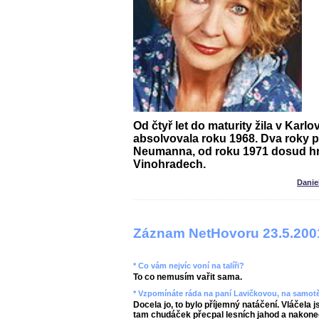
Od čtyř let do maturity žila v Kar
absolvovala roku 1968. Dva roky p
Neumanna, od roku 1971 dosud hr
Vinohradech.
Danie
Záznam NetHovoru 23.5.200
* Co vám nejvíc voní na talíři?
To co nemusím vařit sama.
* Vzpomínáte ráda na paní Lavičkovou, na samotě
Docela jo, to bylo příjemný natáčení. Vláčela
tam chudáček přecpal lesních jahod a nakonec