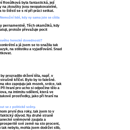
 Rosůlková byla fantastická, její
ody na zkoušky jsou neopakovatelné,
to štěstí se s ní při práci setkat.
Nemožní lidé, kdy vy sama jste se cítila
cky pernamentně. Těch okamžiků, kdy
atuji, protože převažuje pocit
t svého herecké dovednosti?
onkrétní a já jsem se to snažila tak
jazyk, na stilistiku a vyjadřování. Snad
tkovat.
y prozradilo držení těla, např. v
strašně kříčel. Bylo by to falešné.
 na oko zapojuju jak mozek, srdce, tak
 Při hraní pro ucho si odpočine tělo a
va, na intimitu sdělení, která ve
takové prostředky, jako při hraní na
ut se z politické scény.
nom první dva roky, tak jsem to v
n faktický důvod. Na druhé straně
lanecké sněmovně zaujala a
 prosperitě své země na sto procent,
 tak nebylo, mohla jsem dodržet slib,