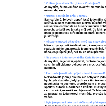
* Kolikrát jste viděla film ,,Léto s Kovbojem"?
Já myslím, že maximálně dvakrát. Nemusím se
mívám deprese.
* Nakolik postrádáte práci u filmu?
Samozřejmě, že bych aspoň ještě jeden film ráda
složitá, já jsem maximalista a první důležitá v
režisérské osobnosti, že tu šanci nebude chtí
povrchu a další věc je taky můj věk. Je lehčí
dnes problematika střední nebo starší genera
je složitější.
* Měla jste nutkání dělat věci, které jste nikdy př
Mám vždycky nutkání dělat věci, které jsem ni
realizuje minimum, protože jsem hrozně líná. 
něco, co je úplně jiné, než to, co dělal předtím.
* Na plakátu k Lidumorovi držíte Karla Rodena, je 
Já myslím, že je těžší jej držet, protože na jevi
se s ním při Lidumorovi poprvé a moc oceńuju 
cudnost.
* Zvažovala jste dlouho přijetí role v Lidumorovi?
Nezvažovala jsem ji dlouho, ale nebylo to jedn
bych byla zbabělec, kdybych se s tím textem 
nepokusila ho pochopit, protože jsem si muse
spoustu autorů, autorů her a knížek i muziky n
cenzurováni, nesměli se objevovat. Ta bílá mís
za tu práci na Lidumorovi moc ráda, protože j
večer.
* Byla jste pro mě jako paní Vočistcová překvapen