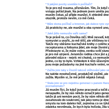
* S jakými pocity usedáte k počítači?
To je pro mě trauma, přiznávám. Tím, že když 
vstupy pořád jinak. Na jednom jsem uměla psát,
musím čekat, až přijde manžel. A ohledně dneš
otazník, protože nevím, co mě čeká.
* Máte doma počítač a Internet, jak dalece tyto 
Já prakticky ne, ale manžel a oba synové ano,
* Jaké jídlo nemusíte vařit sama?
To je právě to, co člověka ničí. Mně nevadí, 
vymyslet a uvařit...to mě těší, ale většinou to
Takže my sbíráme kuchařské knihy z celého s
recepturama a fotkama jídel, ale moje životní p
Představte si, že máte volno, venku svítí slunc
je pro mě utrpení. Jenomže rodina chce jíst a 
původní otázce - nejvíc mi chutná, co nemusím
jedno, co by to bylo. Vzhledem k těm úžasný
jsou moje požadavky na jiné kuchaře velmi, v
* Zažila jste taky v životě takové stěhování jako v
Ne takhle mnohočetné, produkčně složité, ale 
zažila. Myslím si, že mě ještě nějaká čekají.
* Stala jste se pro nejednu generaci s panem Han
poznamenalo?
Já musím říct, že když jsme pracovali a točili a
nenapadlo, že by nás někdo označil jako gener
takže já ani nemám pocit, že by nám někdo děl
zasahovalo do soukromí, tak jako tomu je dne
smyslu na tom daleko hůř, zejména co se týká 
zdaleka nevnímala, že bych byla hvězda, žila ta