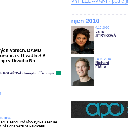
VYHLEDÁVÁNÍ - podle 
říjen 2010
4.10.2010
Jana
STRYKOVÁ
lových Varech. DAMU
ůsobila v Divadle S.K.
20.10.2010
aje v Divadle Na
Richard
FIALA
la KOLÁŘOVÁ - kompletní životopis
...
1
 u lesa.
 jsem s sebou ročního synka a ten se
 nás oba vezli na kalciovku