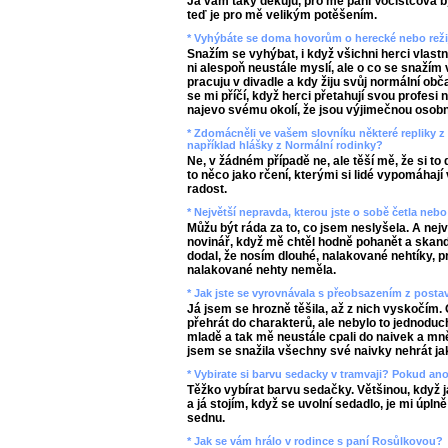
Já vám taky děkuju, pro mě paní Vočistcová b
teď je pro mě velikým potěšením.
* Vyhýbáte se doma hovorům o herecké nebo režij
Snažím se vyhýbat, i když všichni herci vlast
ni alespoň neustále myslí, ale o co se snažím 
pracuju v divadle a kdy žiju svůj normální obč
se mi příčí, když herci přetahují svou profesi 
najevo svému okolí, že jsou výjimečnou osobn
* Zdomácněli ve vašem slovníku některé repliky z 
například hlášky z Normální rodinky?
Ne, v žádném případě ne, ale těší mě, že si to 
to něco jako rčení, kterými si lidé vypomáhají
radost.
* Největší nepravda, kterou jste o sobě četla nebo
Můžu být ráda za to, co jsem neslyšela. A nej
novinář, když mě chtěl hodně pohanět a skan
dodal, že nosím dlouhé, nalakované nehtíky, pr
nalakované nehty neměla.
* Jak jste se vyrovnávala s přeobsazením z posta
Já jsem se hrozně těšila, až z nich vyskočím. 
přehrát do charakterů, ale nebylo to jednodu
mladě a tak mě neustále cpali do naivek a mně
jsem se snažila všechny své naivky nehrát ja
* Vybirate si barvu sedacky v tramvaji? Pokud an
Těžko vybírat barvu sedačky. Většinou, když j
a já stojím, když se uvolní sedadlo, je mi úpln
sednu.
* Jak se vám hrálo v rodince s paní Rosůlkovou?