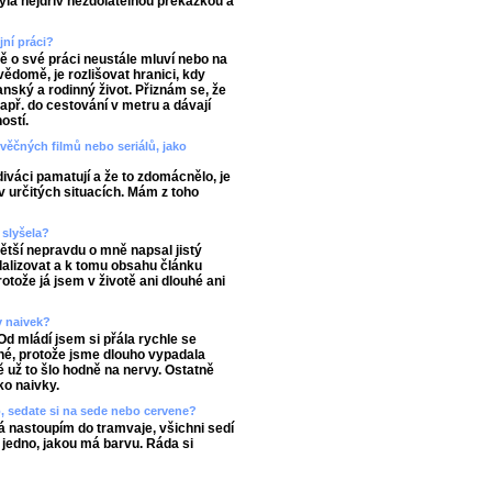
yla nejdřív nezdolatelnou překážkou a
ní práci?
ně o své práci neustále mluví nebo na
vědomě, je rozlišovat hranici, kdy
anský a rodinný život. Přiznám se, že
např. do cestování v metru a dávají
ostí.
věčných filmů nebo seriálů, jako
diváci pamatují a že to zdomácnělo, je
 v určitých situacích. Mám z toho
 slyšela?
větší nepravdu o mně napsal jistý
dalizovat a k tomu obsahu článku
otože já jsem v životě ani dlouhé ani
v naivek?
Od mládí jsem si přála rychle se
ché, protože jsme dlouho vypadala
 už to šlo hodně na nervy. Ostatně
ko naivky.
o, sedate si na sede nebo cervene?
á nastoupím do tramvaje, všichni sedí
ě jedno, jakou má barvu. Ráda si