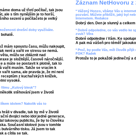
Záznam NetHovoru z 
máme doma už třetí počítač, tak jsou
* Vážený Honzo, vítáme Vás u internet
 ale s tím nynějším je to horší,
pozvání. Můžete přiblížit, jaký byl ne
Internetem. Redakce
ního sezení u počítačeto je velký
Dobrý den. Den je slunný a celkem r
vymoženosti dnešní doby využíváte.
* Dobré odpoledne, co vás vedlo ke 
zvuk? Věra
 bohatě.
Dobré odpoledne i Vám. Ke spolupr
A pak má vášeň pro téměř jakoukol
když mám spoustu času, můžu nakoupit,
* Proč, by podle Vás, měl člověk přij
 tak není a vařit ve stresu se nemá.
FOK? Radek
věta, můžu se zbláznit nad
Protože to je pokaždé jedinečný a 
raxe je složitější, časově náročnější.
e a máte se postavit k plotně, tak to
já vařit musím. Takže se vracím k
 vařit sama, ale pravda je, že mi není
m receptům z kuchařských knížek,
elmi vysoké.
e filmu ,,Kulový blesk"?
několik stěhování jsem v životě
zlíkem idolem? Nakolik vás to
 hráli v divadle, tak by mě v životě
ační dvojici nebo idol jedné generace,
al takovou publicitu, že by to člověku
ska. Současní idolové jsou v tomhle
bulvárního tisku. Já jsem to tak
k a cítila se tak.