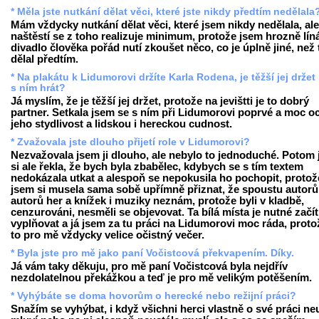
* Měla jste nutkání dělat věci, které jste nikdy předtím nedělala
Mám vždycky nutkání dělat věci, které jsem nikdy nedělala, ale
naštěstí se z toho realizuje minimum, protože jsem hrozně líná
divadlo člověka pořád nutí zkoušet něco, co je úplně jiné, než 
dělal předtím.
* Na plakátu k Lidumorovi držíte Karla Rodena, je těžší jej drže
s ním hrát?
Já myslím, že je těžší jej držet, protože na jevištti je to dobrý
partner. Setkala jsem se s ním při Lidumorovi poprvé a moc o
jeho stydlivost a lidskou i hereckou cudnost.
* Zvažovala jste dlouho přijetí role v Lidumorovi?
Nezvažovala jsem ji dlouho, ale nebylo to jednoduché. Potom
si ale řekla, že bych byla zbabělec, kdybych se s tím textem
nedokázala utkat a alespoň se nepokusila ho pochopit, protož
jsem si musela sama sobě upřímně přiznat, že spoustu autorů
autorů her a knížek i muziky neznám, protože byli v kladbě,
cenzurováni, nesměli se objevovat. Ta bílá místa je nutné začít
vyplňovat a já jsem za tu práci na Lidumorovi moc ráda, proto
to pro mě vždycky velice očistný večer.
* Byla jste pro mě jako paní Vočistcová překvapením. Díky.
Já vám taky děkuju, pro mě paní Vočistcová byla nejdřív
nezdolatelnou překážkou a teď je pro mě velikým potěšením.
* Vyhýbáte se doma hovorům o herecké nebo režijní práci?
Snažím se vyhýbat, i když všichni herci vlastně o své práci ne