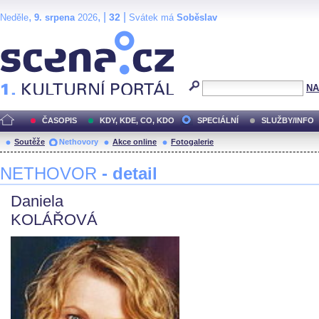
,
, |
|
32
Neděle
9. srpena
2026
Svátek má
Soběslav
Scéna.cz
NA
ČASOPIS
KDY, KDE, CO, KDO
SPECIÁLNÍ
SLUŽBY/INFO
Soutěže
Nethovory
Akce online
Fotogalerie
NETHOVOR
- detail
Daniela
KOLÁŘOVÁ