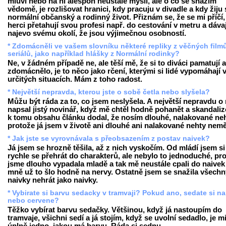
mluví nebo na ni alespoň neustále myslí, ale o co se snažím
vědomě, je rozlišovat hranici, kdy pracuju v divadle a kdy žiju 
normální občanský a rodinný život. Přiznám se, že se mi příčí
herci přetahují svou profesi např. do cestování v metru a dávaj
najevo svému okolí, že jsou výjimečnou osobností.
* Zdomácněli ve vašem slovníku některé repliky z věčných film
seriálů, jako například hlášky z Normální rodinky?
Ne, v žádném případě ne, ale těší mě, že si to diváci pamatují a
zdomácnělo, je to něco jako rčení, kterými si lidé vypomáhají 
určitých situacích. Mám z toho radost.
* Největší nepravda, kterou jste o sobě četla nebo slyšela?
Můžu být ráda za to, co jsem neslyšela. A největší nepravdu o
napsal jistý novinář, když mě chtěl hodně pohanět a skandaliz
k tomu obsahu článku dodal, že nosím dlouhé, nalakované neh
protože já jsem v životě ani dlouhé ani nalakované nehty nemě
* Jak jste se vyrovnávala s přeobsazením z postav naivek?
Já jsem se hrozně těšila, až z nich vyskočím. Od mládí jsem si
rychle se přehrát do charakterů, ale nebylo to jednoduché, pr
jsme dlouho vypadala mladě a tak mě neustále cpali do naivek
mně už to šlo hodně na nervy. Ostatně jsem se snažila všechn
naivky nehrát jako naivky.
* Vybirate si barvu sedacky v tramvaji? Pokud ano, sedate si n
nebo cervene?
Těžko vybírat barvu sedačky. Většinou, když já nastoupím do
tramvaje, všichni sedí a já stojím, když se uvolní sedadlo, je m