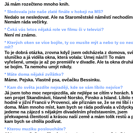
Já mám rozečteno mnoho knih.
* Sledovala jste naše zlaté finále v hokeji na MS?
Nedalo se nesledovat. Ale na Staroměstské náměstí nechodím
Nemám ráda večírky.
* Čeká vás letos nějaká role ve filmu či v televizi?
Není mi známo.
* Kterých oken se více bojíte, ty co musíte mýt a nebo ty co ne
mít?
To je dobrá otázka, zrovna když jsem odcházela z domova, sví
sluníčko a já viděla okna, která volala: Umej nás!!! To mám
vyřešené, umeju je až po premiéře v divadle. Ale ta okna druhá
se bojím. Ta nemohu umýt nikdy.
* Máte doma nějaké zvířátko?
Máme. Pejska. Vlastně psa, ovčačku Bessinku.
* Kam do světa jezdíte nejraději, kde se vám líbilo nejvíce?
Já jsem toho moc neprojezdila, ale nejlépe se cítím v horách.
sen projet Skandinávii, hlavně Norsko, Finsko a Island. Líbilo 
hodně v jižní Francii v Provenci, ale přiznám se, že se mi líbí i
doma. Mám mnoho míst, kam bych se ráda podívala a vždycky
jedeme na zájezd s nějakým divadelním představením, jsem
překvapená členitostí a krásou naší země a mám tolik restů a p
kam bych se chtěla podívat.
* Kterou muziku posloucháte?