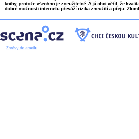
knihy, protože všechno je zneužitelné. A já chci věřit, že kvalit
dobré možnosti internetu převáží rizika zneužití a přeju: Zlomt
Zprávy do emailu