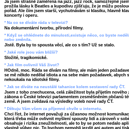
Já jsem strašně zaměřená na jazz, jazz rock, samozřejmě jsem
prožila lásku k Beatles a kupodivu zjišťuju, že je můžu poslou
pořád. Ale čím jsem starší, vychutnávám si klasiku, hlavně klav
koncerty i operu.
* Na co se díváte ráda v televizi?
Na dokumentární tvorbu, přírodní filmy.
* Když se ohlédnete do minulosti,existuje něco, co byste neděl
nebo změnila.
Jistě. Byla by to spousta věcí, ale co s tím? Už se stalo.
* Jaké role jsou vám bližší?
Složité, tragikomické.
* Jak film ovlivnil Váš život?
HOdně, moc. Ráda se dívám na filmy, ale mám jeden požadave
se mě někdo nedělal idiota a na sebe mám požadavek, abych 
nekoukala na idiotské filmy.
* Jak se díváte na neustálé tahanice kolem sestavení rady ČT.
Jsem z toho znechucena, celá záležitost byla přijetím nového 
zákona o České televizi parlamentem zesměšněním občanů té
země. A jsem zvědavá na výsledky voleb nové rady ČT.
* Děkuju Vám všem za příjemné chvíle u internetu.
Chci říct, že internet považuji za úžasnou možnost komunikac
která třeba může ovlivnit myšlení spousty lidí a zároveň v sob
obsahuje i rizika zneužitelnosti, ale to by se potom nedalo apl
vlastně vůbec nic. To bychom nemohli jezdit ani autem ani tis