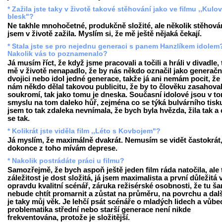
* Zažila jste taky v životě takové stěhování jako ve filmu ,,Kulo
blesk"?
Ne takhle mnohočetné, produkčně složité, ale několik stěhová
jsem v životě zažila. Myslím si, že mě ještě nějaká čekají.
* Stala jste se pro nejednu generaci s panem Hanzlíkem idolem
Nakolik vás to poznamenalo?
Já musím říct, že když jsme pracovali a točili a hráli v divadle,
mě v životě nenapadlo, že by nás někdo označil jako generačn
dvojici nebo idol jedné generace, takže já ani nemám pocit, že
nám někdo dělal takovou publicitu, že by to člověku zasahova
soukromí, tak jako tomu je dneska. Současní idolové jsou v t
smyslu na tom daleko hůř, zejména co se týká bulvárního tisku
jsem to tak zdaleka nevnímala, že bych byla hvězda, žila tak a c
se tak.
* Kolikrát jste viděla film ,,Léto s Kovbojem"?
Já myslím, že maximálně dvakrát. Nemusím se vidět častokrát
dokonce z toho mívám deprese.
* Nakolik postrádáte práci u filmu?
Samozřejmě, že bych aspoň ještě jeden film ráda natočila, ale 
záležitost je dost složitá, já jsem maximalista a první důležitá v
opravdu kvalitní scénář, záruka režisérské osobnosti, že tu ša
nebude chtít promarnit a zůstat na průměru, na povrchu a dalš
je taky můj věk. Je lehčí psát scénáře o mladých lidech a vůb
problematika střední nebo starší generace není nikde
frekventována, protože je složitější.