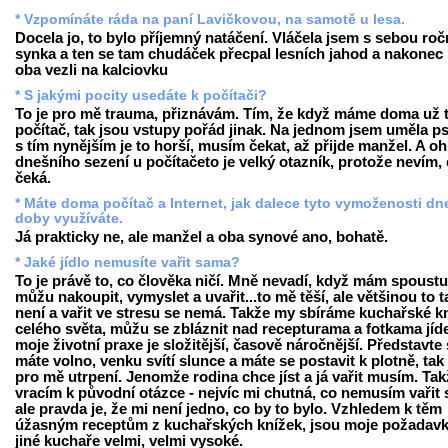
* Vzpomínáte ráda na paní Lavičkovou, na samotě u lesa.
Docela jo, to bylo příjemný natáčení. Vláčela jsem s sebou ro
synka a ten se tam chudáček přecpal lesních jahod a nakonec
oba vezli na kalciovku
* S jakými pocity usedáte k počítači?
To je pro mě trauma, přiznávám. Tím, že když máme doma už t
počítač, tak jsou vstupy pořád jinak. Na jednom jsem uměla ps
s tím nynějším je to horší, musím čekat, až přijde manžel. A o
dnešního sezení u počítačeto je velký otazník, protože nevím,
čeká.
* Máte doma počítač a Internet, jak dalece tyto vymoženosti dn
doby využíváte.
Já prakticky ne, ale manžel a oba synové ano, bohatě.
* Jaké jídlo nemusíte vařit sama?
To je právě to, co člověka ničí. Mně nevadí, když mám spoustu
můžu nakoupit, vymyslet a uvařit...to mě těší, ale většinou to t
není a vařit ve stresu se nemá. Takže my sbíráme kuchařské k
celého světa, můžu se zbláznit nad recepturama a fotkama jíde
moje životní praxe je složitější, časově náročnější. Představte 
máte volno, venku svítí slunce a máte se postavit k plotně, tak 
pro mě utrpení. Jenomže rodina chce jíst a já vařit musím. Tak
vracím k původní otázce - nejvíc mi chutná, co nemusím vařit
ale pravda je, že mi není jedno, co by to bylo. Vzhledem k těm
úžasným receptům z kuchařských knížek, jsou moje požadavk
jiné kuchaře velmi, velmi vysoké.