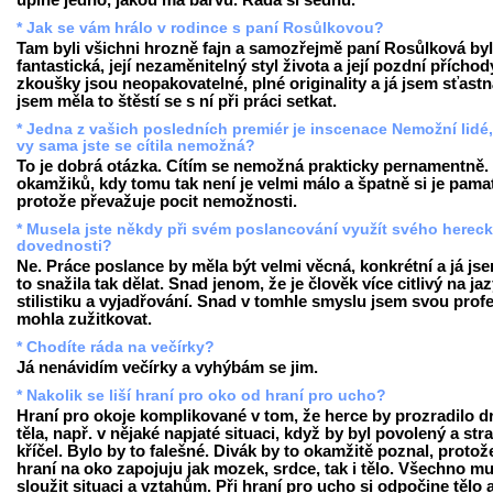
úplně jedno, jakou má barvu. Ráda si sednu.
* Jak se vám hrálo v rodince s paní Rosůlkovou?
Tam byli všichni hrozně fajn a samozřejmě paní Rosůlková by
fantastická, její nezaměnitelný styl života a její pozdní příchod
zkoušky jsou neopakovatelné, plné originality a já jsem sťastn
jsem měla to štěstí se s ní při práci setkat.
* Jedna z vašich posledních premiér je inscenace Nemožní lidé
vy sama jste se cítila nemožná?
To je dobrá otázka. Cítím se nemožná prakticky pernamentně.
okamžiků, kdy tomu tak není je velmi málo a špatně si je pamat
protože převažuje pocit nemožnosti.
* Musela jste někdy při svém poslancování využít svého herec
dovednosti?
Ne. Práce poslance by měla být velmi věcná, konkrétní a já js
to snažila tak dělat. Snad jenom, že je člověk více citlivý na ja
stilistiku a vyjadřování. Snad v tomhle smyslu jsem svou profe
mohla zužitkovat.
* Chodíte ráda na večírky?
Já nenávidím večírky a vyhýbám se jim.
* Nakolik se liší hraní pro oko od hraní pro ucho?
Hraní pro okoje komplikované v tom, že herce by prozradilo d
těla, např. v nějaké napjaté situaci, když by byl povolený a str
kříčel. Bylo by to falešné. Divák by to okamžitě poznal, protože
hraní na oko zapojuju jak mozek, srdce, tak i tělo. Všechno mu
sloužit situaci a vztahům. Při hraní pro ucho si odpočine tělo 