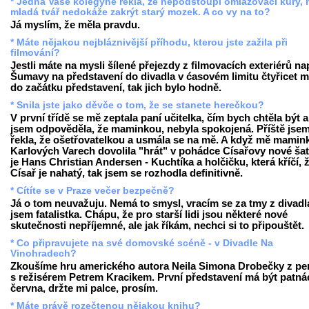
* Jedna Vaše kolegyně řekla, že nepodstoupí omlazovací kůry,
mladá tvář nedokáže zakrýt starý mozek. A co vy na to?
Já myslím, že měla pravdu.
* Máte nějakou nejbláznivější příhodu, kterou jste zažila při
filmování?
Jestli máte na mysli šílené přejezdy z filmovacích exteriérů nap
Šumavy na představení do divadla v ćasovém limitu čtyřicet m
do začátku představení, tak jich bylo hodně.
* Snila jste jako děvče o tom, že se stanete herečkou?
V první třídě se mě zeptala paní učitelka, čím bych chtěla být 
jsem odpověděla, že maminkou, nebyla spokojená. Příště jse
řekla, že ošetřovatelkou a usmála se na mě. A když mě mamin
Karlových Varech dovolila "hrát" v pohádce Císařovy nové šaty
je Hans Christian Andersen - Kuchtíka a holčičku, která kříčí, 
Císař je nahatý, tak jsem se rozhodla definitivně.
* Cítíte se v Praze večer bezpečně?
Já o tom neuvažuju. Nemá to smysl, vracím se za tmy z divadl
jsem fatalistka. Chápu, že pro starší lidi jsou některé nové
skutečnosti nepříjemné, ale jak říkám, nechci si to připouštět.
* Co připravujete na své domovské scéně - v Divadle Na
Vinohradech?
Zkoušíme hru amerického autora Neila Simona Drobečky z pe
s režisérem Petrem Kracikem. První představení má být patná
června, držte mi palce, prosím.
* Máte právě rozečtenou nějakou knihu?