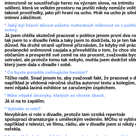
intenzivně se soustřeďuje herec na význam slova, na intimitu
sdělení, která ve velkém prostoru na jevišti nikdy nemůže volit
takové prostředky, jako při hraní na ucho. Hrát na ucho je siln
intimní záležitost.
* Jaký byl hlavní důvod vašeho rozhodnutí stáhnout se z politi
scény.
Já jsem chtěla skutečně pracovat v politice jenom první dva ro
tak jsem to v divadle řekla a taky jsem to dodržela, to je ten fa
důvod. Na druhé straně upřímně přiznávám, že kdyby mě prác
poslanecké sněmovně zaujala a přesvědčila o tom, že chce slo
občanům a prosperitě své země na sto procent, zvažovala by
setrvání, ale protože tomu tak nebylo, mohla jsem dodržet slib
který jsem dala v divadle i sobě.
* Co byste poradila začínajícím hercům?
Těžko radit. Snad jenom to, aby zvažovali fakt, že pracovat v d
například je vědomá náročná služba autorovi textu a kolegům,
není nějaká laciná exhibice se zaručeným úspěchem.
* Máte nějaké zlozvyky, kterých se chcete zbavit.
Já si na to zapálím.
* Vybíráte si role?
Nevybírám si role v divadle, protože tam vzniká repertoár
spoluprací dramaturgie s uměleckým vedením. MOhu si vybíra
například v televizi, ve filmu, rádiu, ale v divadle jsem si nikdy 
neřekla.