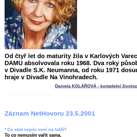
Od čtyř let do maturity žila v Karlových Vare
DAMU absolvovala roku 1968. Dva roky působ
v Divadle S.K. Neumanna, od roku 1971 dosu
hraje v Divadle Na Vinohradech.
Daniela KOLÁŘOVÁ - kompletní životo
Záznam NetHovoru 23.5.2001
* Co vám nejvíc voní na talíři?
To co nemusím vařit sama.