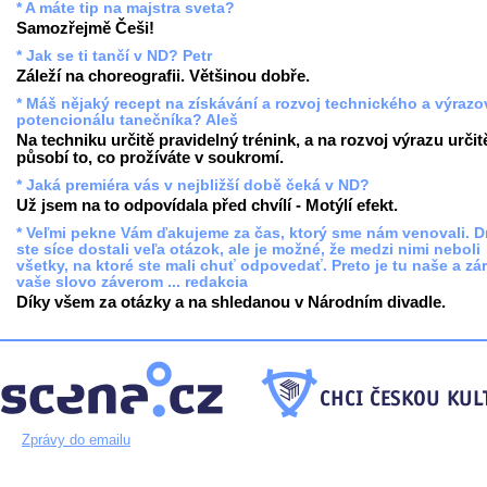
* A máte tip na majstra sveta?
Samozřejmě Češi!
* Jak se ti tančí v ND? Petr
Záleží na choreografii. Většinou dobře.
* Máš nějaký recept na získávání a rozvoj technického a výraz
potencionálu tanečníka? Aleš
Na techniku určitě pravidelný trénink, a na rozvoj výrazu určit
působí to, co prožíváte v soukromí.
* Jaká premiéra vás v nejbližší době čeká v ND?
Už jsem na to odpovídala před chvílí - Motýlí efekt.
* Veľmi pekne Vám ďakujeme za čas, ktorý sme nám venovali. 
ste síce dostali veľa otázok, ale je možné, že medzi nimi neboli
všetky, na ktoré ste mali chuť odpovedať. Preto je tu naše a zá
vaše slovo záverom ... redakcia
Díky všem za otázky a na shledanou v Národním divadle.
Zprávy do emailu