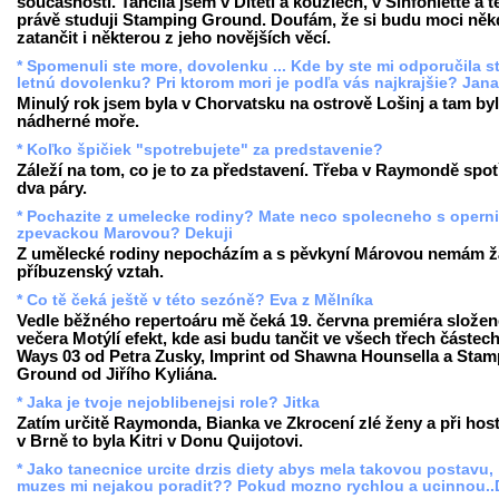
současnosti. Tančila jsem v Dítěti a kouzlech, v Sinfoniettě a 
právě studuji Stamping Ground. Doufám, že si budu moci něk
zatančit i některou z jeho novějších věcí.
* Spomenuli ste more, dovolenku ... Kde by ste mi odporučila st
letnú dovolenku? Pri ktorom mori je podľa vás najkrajšie? Jan
Minulý rok jsem byla v Chorvatsku na ostrově Lošinj a tam by
nádherné moře.
* Koľko špičiek "spotrebujete" za predstavenie?
Záleží na tom, co je to za představení. Třeba v Raymondě spot
dva páry.
* Pochazite z umelecke rodiny? Mate neco spolecneho s operni
zpevackou Marovou? Dekuji
Z umělecké rodiny nepocházím a s pěvkyní Márovou nemám 
příbuzenský vztah.
* Co tě čeká ještě v této sezóně? Eva z Mělníka
Vedle běžného repertoáru mě čeká 19. června premiéra slože
večera Motýlí efekt, kde asi budu tančit ve všech třech částech
Ways 03 od Petra Zusky, Imprint od Shawna Hounsella a Stam
Ground od Jiřího Kyliána.
* Jaka je tvoje nejoblibenejsi role? Jitka
Zatím určitě Raymonda, Bianka ve Zkrocení zlé ženy a při hos
v Brně to byla Kitri v Donu Quijotovi.
* Jako tanecnice urcite drzis diety abys mela takovou postavu,
muzes mi nejakou poradit?? Pokud mozno rychlou a ucinnou..