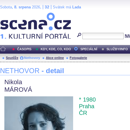
,
, |
|
32
Sobota
8. srpena
2026
Svátek má
Lada
Scéna.cz
NA
ČASOPIS
KDY, KDE, CO, KDO
SPECIÁLNÍ
SLUŽBY/INFO
Soutěže
Nethovory
Akce online
Fotogalerie
NETHOVOR
- detail
Nikola
MÁROVÁ
* 1980
Praha
ČR