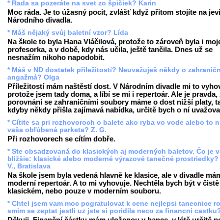
* Rada sa pozeráte na svet zo špičiek? Karin
Moc ráda. Je to úžasný pocit, zvlášť když přitom stojíte na jevi
Národního divadla.
* Máš nějaký svůj baletní vzor? Lída
Na škole to byla Hana Vláčilová, protože to zároveň byla i moj
profesorka, a v době, kdy nás učila, ještě tančila. Dnes už se
nesnažím nikoho napodobit.
* Máš v ND dostatek příležitostí? Neuvažuješ někdy o zahranič
angažmá? Olga
Příležitostí mám naštěstí dost. V Národním divadle mi to vyho
protože jsem tady doma, a líbí se mi i repertoár. Ale je pravda,
porovnání se zahraničními soubory máme o dost nižší platy, t
kdyby někdy přišla zajímavá nabídka, určitě bych o ní uvažova
* Cítite sa pri rozhovoroch o balete ako ryba vo vode alebo to n
vaša obľúbená parketa? Z. G.
Při rozhovorech se cítím dobře.
* Ste obsadzovaná do klasických aj moderných baletov. Čo je 
bližšie: klasické alebo moderné výrazové tanečné prostriedky?
V., Bratislava
Na škole jsem byla vedená hlavně ke klasice, ale v divadle má
moderní repertoár. A to mi vyhovuje. Nechtěla bych být v čistě
klasickém, nebo pouze v moderním souboru.
* Chtel jsem vam moc pogratulovat k cene nejlepsi tanecnice r
smim se zeptat jestli uz jste si poridila neco za financni castku