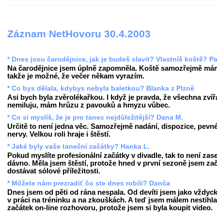
Záznam NetHovoru 30.4.2003
* Dnes jsou čarodějnice, jak je budeš slavit? Vlastníš koště? Pa
Na čarodějnice jsem úplně zapomněla. Koště samozřejmě má
takže je možné, že večer někam vyrazím.
* Co bys dělala, kdybys nebyla baletkou? Blanka z Plzně
Asi bych byla zvěrolékařkou. I když je pravda, že všechna zvíř
nemiluju, mám hrůzu z pavouků a hmyzu vůbec.
* Co si myslíš, že je pro tanec nejdůležitější? Dana M.
Určitě to není jedna věc. Samozřejmě nadání, dispozice, pevn
nervy. Velkou roli hraje i štěstí.
* Jaké byly vaše taneční začátky? Hanka L.
Pokud myslíte profesionální začátky v divadle, tak to není zase
dávno. Měla jsem štěstí, protože hned v první sezoně jsem za
dostávat sólové příležitosti.
* Môžete nám prezradiť čo ste dnes robili? Danča
Dnes jsem od pěti od rána nespala. Od devíti jsem jako vždyck
v práci na tréninku a na zkouškách. A teď jsem málem nestihla
začátek on-line rozhovoru, protože jsem si byla koupit video.