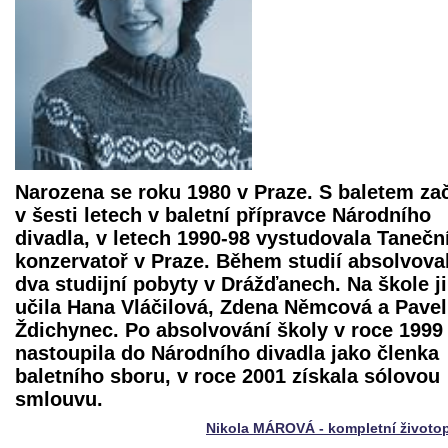
Narozena se roku 1980 v Praze. S baletem za
v šesti letech v baletní přípravce Národního
divadla, v letech 1990-98 vystudovala Tanečn
konzervatoř v Praze. Během studií absolvova
dva studijní pobyty v Drážďanech. Na škole ji
učila Hana Vláčilová, Zdena Němcová a Pavel
Ždichynec. Po absolvování školy v roce 1999
nastoupila do Národního divadla jako členka
baletního sboru, v roce 2001 získala sólovou
smlouvu.
Nikola MÁROVÁ - kompletní životo