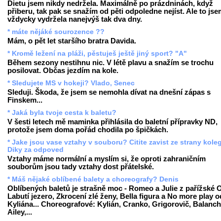
Dietu jsem nikdy nedržela. Maximálně po prázdninách, když
přiberu, tak pak se snažím od pěti odpoledne nejíst. Ale to js
vždycky vydržela nanejvýš tak dva dny.
* máte nějáké sourozence ??
Mám, o pět let staršího bratra Davida.
* Kromě ležení na pláži, pěstuješ ještě jiný sport? "A"
Během sezony nestihnu nic. V létě plavu a snažím se trochu
posilovat. Občas jezdím na kole.
* Sledujete MS v hokeji? Vlado, Senec
Sleduji. Škoda, že jsem se nemohla dívat na dnešní zápas s
Finskem...
* Jaká byla tvoje cesta k baletu?
V šesti letech mě maminka přihlásila do baletní přípravky ND,
protože jsem doma pořád chodila po špičkách.
* Jake jsou vase vztahy v souboru? Citite zavist ze strany kole
Diky za odpoved
Vztahy máme normální a myslím si, že oproti zahraničním
souborům jsou tady vztahy dost přátelské.
* Máš nějaké oblíbené balety a choreografy? Denis
Oblíbených baletů je strašně moc - Romeo a Julie z pařížské 
Labutí jezero, Zkrocení zlé ženy, Bella figura a No more play o
Kyliána... Choreografové: Kylián, Cranko, Grigorovič, Balanch
Ailey,...