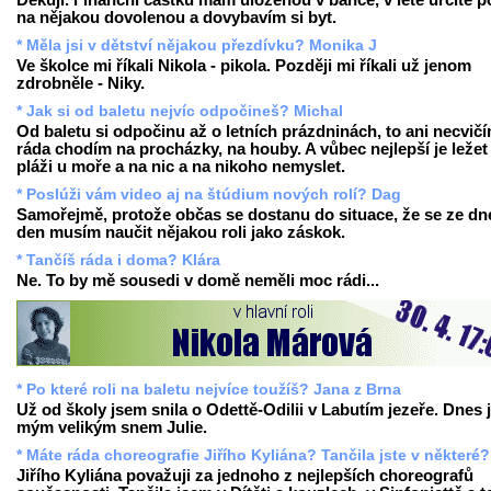
Děkuji. Finanční částku mám uloženou v bance, v létě určitě p
na nějakou dovolenou a dovybavím si byt.
* Měla jsi v dětství nějakou přezdívku? Monika J
Ve školce mi říkali Nikola - pikola. Později mi říkali už jenom
zdrobněle - Niky.
* Jak si od baletu nejvíc odpočineš? Michal
Od baletu si odpočinu až o letních prázdninách, to ani necvičí
ráda chodím na procházky, na houby. A vůbec nejlepší je ležet
pláži u moře a na nic a na nikoho nemyslet.
* Poslúži vám video aj na štúdium nových rolí? Dag
Samořejmě, protože občas se dostanu do situace, že se ze dn
den musím naučit nějakou roli jako záskok.
* Tančíš ráda i doma? Klára
Ne. To by mě sousedi v domě neměli moc rádi...
* Po které roli na baletu nejvíce toužíš? Jana z Brna
Už od školy jsem snila o Odettě-Odilii v Labutím jezeře. Dnes 
mým velikým snem Julie.
* Máte ráda choreografie Jiřího Kyliána? Tančila jste v některé?
Jiřího Kyliána považuji za jednoho z nejlepších choreografů