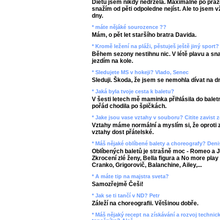
Dietu jsem nikdy nedržela. Maximálně po práz
snažím od pěti odpoledne nejíst. Ale to jsem 
dny.
* máte nějáké sourozence ??
Mám, o pět let staršího bratra Davida.
* Kromě ležení na pláži, pěstuješ ještě jiný sport?
Během sezony nestihnu nic. V létě plavu a sn
jezdím na kole.
* Sledujete MS v hokeji? Vlado, Senec
Sleduji. Škoda, že jsem se nemohla dívat na d
* Jaká byla tvoje cesta k baletu?
V šesti letech mě maminka přihlásila do bale
pořád chodila po špičkách.
* Jake jsou vase vztahy v souboru? Citite zavist
Vztahy máme normální a myslím si, že oproti
vztahy dost přátelské.
* Máš nějaké oblíbené balety a choreografy? Deni
Oblíbených baletů je strašně moc - Romeo a Ju
Zkrocení zlé ženy, Bella figura a No more play
Cranko, Grigorovič, Balanchine, Ailey,...
* A máte tip na majstra sveta?
Samozřejmě Češi!
* Jak se ti tančí v ND? Petr
Záleží na choreografii. Většinou dobře.
* Máš nějaký recept na získávání a rozvoj techni