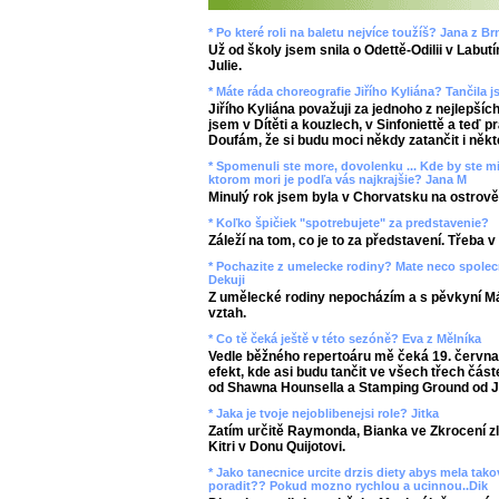
* Po které roli na baletu nejvíce toužíš? Jana z Br
Už od školy jsem snila o Odettě-Odilii v Lab
Julie.
* Máte ráda choreografie Jiřího Kyliána? Tančila j
Jiřího Kyliána považuji za jednoho z nejlepší
jsem v Dítěti a kouzlech, v Sinfoniettě a teď 
Doufám, že si budu moci někdy zatančit i někt
* Spomenuli ste more, dovolenku ... Kde by ste mi
ktorom mori je podľa vás najkrajšie? Jana M
Minulý rok jsem byla v Chorvatsku na ostrově
* Koľko špičiek "spotrebujete" za predstavenie?
Záleží na tom, co je to za představení. Třeba
* Pochazite z umelecke rodiny? Mate neco spol
Dekuji
Z umělecké rodiny nepocházím a s pěvkyní 
vztah.
* Co tě čeká ještě v této sezóně? Eva z Mělníka
Vedle běžného repertoáru mě čeká 19. června
efekt, kde asi budu tančit ve všech třech čás
od Shawna Hounsella a Stamping Ground od Ji
* Jaka je tvoje nejoblibenejsi role? Jitka
Zatím určitě Raymonda, Bianka ve Zkrocení zlé
Kitri v Donu Quijotovi.
* Jako tanecnice urcite drzis diety abys mela ta
poradit?? Pokud mozno rychlou a ucinnou..Dik