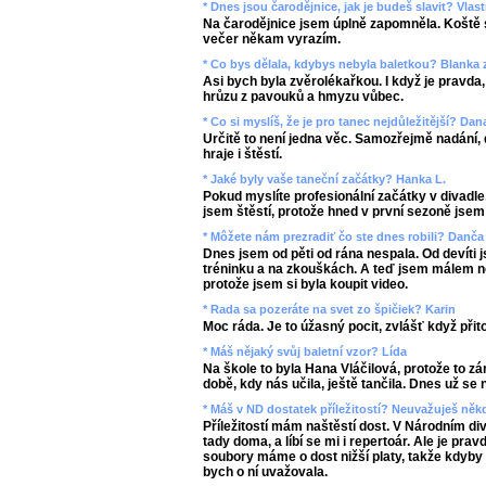
* Dnes jsou čarodějnice, jak je budeš slavit? Vlast
Na čarodějnice jsem úplně zapomněla. Koště
večer někam vyrazím.
* Co bys dělala, kdybys nebyla baletkou? Blanka 
Asi bych byla zvěrolékařkou. I když je pravda
hrůzu z pavouků a hmyzu vůbec.
* Co si myslíš, že je pro tanec nejdůležitější? Dan
Určitě to není jedna věc. Samozřejmě nadání, 
hraje i štěstí.
* Jaké byly vaše taneční začátky? Hanka L.
Pokud myslíte profesionální začátky v divadle,
jsem štěstí, protože hned v první sezoně jsem 
* Môžete nám prezradiť čo ste dnes robili? Danča
Dnes jsem od pěti od rána nespala. Od devíti 
tréninku a na zkouškách. A teď jsem málem ne
protože jsem si byla koupit video.
* Rada sa pozeráte na svet zo špičiek? Karin
Moc ráda. Je to úžasný pocit, zvlášť když přito
* Máš nějaký svůj baletní vzor? Lída
Na škole to byla Hana Vláčilová, protože to zá
době, kdy nás učila, ještě tančila. Dnes už se
* Máš v ND dostatek příležitostí? Neuvažuješ n
Příležitostí mám naštěstí dost. V Národním di
tady doma, a líbí se mi i repertoár. Ale je pra
soubory máme o dost nižší platy, takže kdyby 
bych o ní uvažovala.