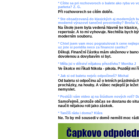
* Cítite sa pri rozhovoroch o balete ako ryba vo 
parketa? Z. G.
Při rozhovorech se cítím dobře.
* Ste obsadzovaná do klasických aj moderných bal
moderné výrazové tanečné prostriedky? Broňa V.,
Na škole jsem byla vedená hlavně ke klasice,
repertoár. A to mi vyhovuje. Nechtěla bych bý
moderním souboru.
* Chtel jsem vam moc pogratulovat k cene nejlepsi
uz jste si poridila neco za financni castku?
Děkuji. Finanční částku mám uloženou v bance,
dovolenou a dovybavím si byt.
* Měla jsi v dětství nějakou přezdívku? Monika J
Ve školce mi říkali Nikola - pikola. Později mi 
* Jak si od baletu nejvíc odpočineš? Michal
Od baletu si odpočinu až o letních prázdninách
procházky, na houby. A vůbec nejlepší je ležet
nemyslet.
* Poslúži vám video aj na štúdium nových rolí? D
Samořejmě, protože občas se dostanu do situ
naučit nějakou roli jako záskok.
* Tančíš ráda i doma? Klára
Ne. To by mě sousedi v domě neměli moc rádi.