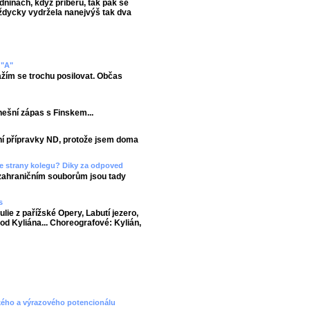
dninách, když přiberu, tak pak se
vždycky vydržela nanejvýš tak dva
 "A"
ažím se trochu posilovat. Občas
nešní zápas s Finskem...
tní přípravky ND, protože jsem doma
 ze strany kolegu? Diky za odpoved
 zahraničním souborům jsou tady
s
lie z pařížské Opery, Labutí jezero,
 od Kyliána... Choreografové: Kylián,
ckého a výrazového potencionálu