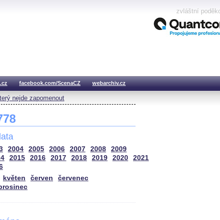
zvláštní poděk
.cz
facebook.com/ScenaCZ
webarchiv.cz
který nejde zapomenout
 778
ata
3
2004
2005
2006
2007
2008
2009
14
2015
2016
2017
2018
2019
2020
2021
6
květen
červen
červenec
prosinec