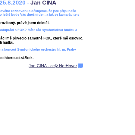
25.8.2020 -
Jan CINA
ového rozhovoru a děkujeme, že jste přijal naše
bo ještě bude Váš dnešní den, a jak se kamarádíte s
ozlítaný. právě jsem doletěl.
spolupráci s FOK? Máte rád symfonickou hudbu a
áci mě přivedlo samotné FOK, které mě oslovilo.
i hudbu.
ít na koncert Symfonického orchestru hl. m. Prahy
dechberoucí zážitek.
Jan CINA - celý NetHovor