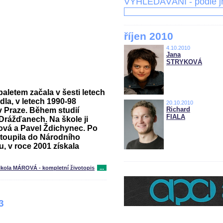
VYHLEDÁVÁNÍ - podle 
říjen 2010
4.10.2010
Jana
STRYKOVÁ
aletem začala v šesti letech
dla, v letech 1990-98
20.10.2010
Richard
v Praze. Během studií
FIALA
 Drážďanech. Na škole ji
ová a Pavel Ždichynec. Po
stoupila do Národního
u, v roce 2001 získala
ikola MÁROVÁ - kompletní životopis
...
3