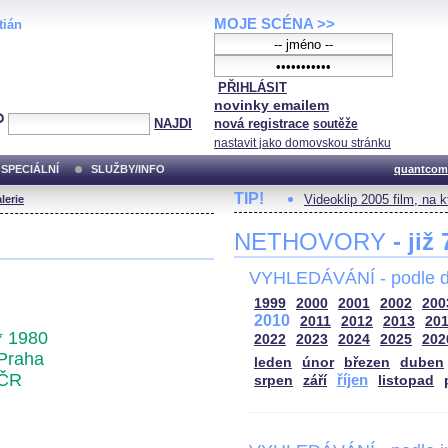
MOJE SCÉNA >>
tián
PŘIHLÁSIT
novinky emailem
NAJDI
nová registrace
soutěže
nastavit jako domovskou stránku
SPECIÁLNÍ
SLUŽBY/INFO
quantcom
TIP!
Videoklip 2005 film, na 
lerie
NETHOVORY
- již
VYHLEDÁVÁNÍ - podle d
1999
2000
2001
2002
200
2010
2011
2012
2013
20
* 1980
2022
2023
2024
2025
202
Praha
leden
únor
březen
duben
ČR
říjen
srpen
září
listopad