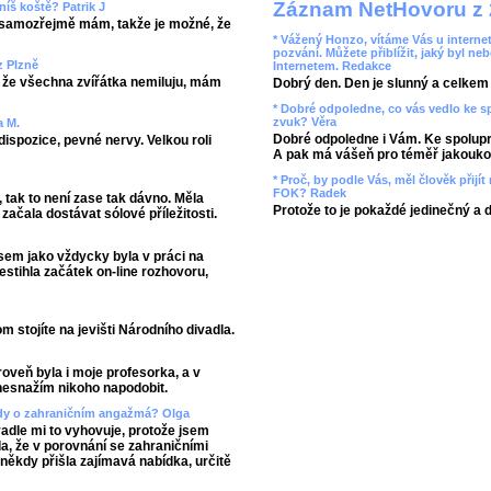
Záznam NetHovoru z 
níš koště? Patrik J
 samozřejmě mám, takže je možné, že
* Vážený Honzo, vítáme Vás u internet
pozvání. Můžete přiblížit, jaký byl ne
z Plzně
Internetem. Redakce
, že všechna zvířátka nemiluju, mám
Dobrý den. Den je slunný a celkem r
* Dobré odpoledne, co vás vedlo ke 
zvuk? Věra
a M.
Dobré odpoledne i Vám. Ke spolupr
dispozice, pevné nervy. Velkou roli
A pak má vášeň pro téměř jakoukol
* Proč, by podle Vás, měl člověk přij
FOK? Radek
 tak to není zase tak dávno. Měla
Protože to je pokaždé jedinečný a 
začala dostávat sólové příležitosti.
jsem jako vždycky byla v práci na
stihla začátek on-line rozhovoru,
m stojíte na jevišti Národního divadla.
roveň byla i moje profesorka, a v
 nesnažím nikoho napodobit.
ěkdy o zahraničním angažmá? Olga
vadle mi to vyhovuje, protože jsem
vda, že v porovnání se zahraničními
někdy přišla zajímavá nabídka, určitě