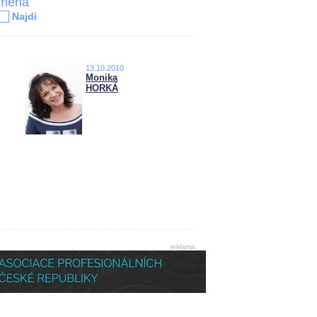
jména
Najdi
13.10.2010
Monika
HORKÁ
reklama