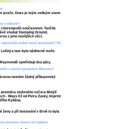
na
utím jezeře. Dnes je mým velikým snem
ste v některé?
ch choreografů současnosti. Tančila
právě studuji Stamping Ground.
erou z jeho novějších věcí.
 odporučila stráviť letnú dovolenku? Pri
 Lošinj a tam bylo nádherné moře.
 v Raymondě spotřebuji dva páry.
ecneho s operni zpevackou Marovou?
Márovou nemám žádný příbuzenský
 premiéra složeného večera Motýlí
tech - Ways 03 od Petra Zusky, Imprint
řího Kyliána.
 ženy a při hostování v Brně to byla
kovou postavu, muzes mi nejakou