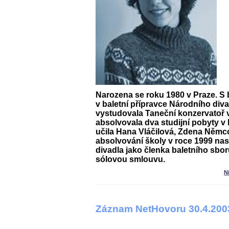
Narozena se roku 1980 v Praze. S b
v baletní přípravce Národního diva
vystudovala Taneční konzervatoř 
absolvovala dva studijní pobyty v
učila Hana Vláčilová, Zdena Němc
absolvování školy v roce 1999 na
divadla jako členka baletního sbor
sólovou smlouvu.
N
Záznam NetHovoru 30.4.200