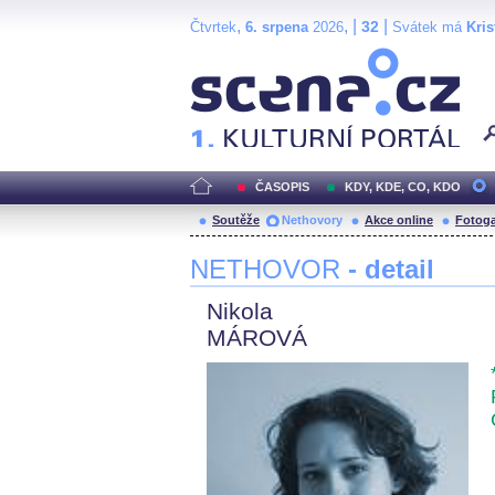
,
, |
|
32
Čtvrtek
6. srpena
2026
Svátek má
Kris
Scéna.cz
ČASOPIS
KDY, KDE, CO, KDO
Soutěže
Nethovory
Akce online
Fotoga
NETHOVOR
- detail
Nikola
MÁROVÁ