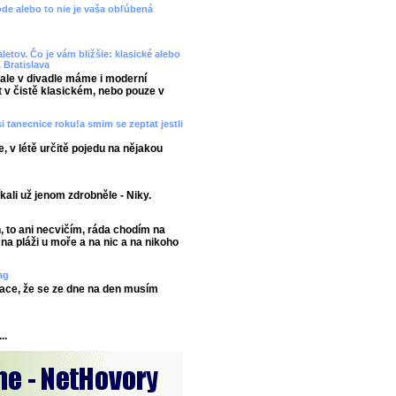
vode alebo to nie je vaša obľúbená
etov. Čo je vám bližšie: klasické alebo
 Bratislava
 ale v divadle máme i moderní
t v čistě klasickém, nebo pouze v
 tanecnice roku!a smim se zeptat jestli
 v létě určitě pojedu na nějakou
říkali už jenom zdrobněle - Niky.
, to ani necvičím, ráda chodím na
 na pláži u moře a na nic a na nikoho
ag
ace, že se ze dne na den musím
..