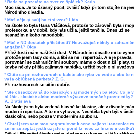
* Rada sa pozeráte na svet zo špičiek? Karin
Moc ráda. Je to úžasný pocit, zvlášť když přitom stojíte na jevi
Národního divadla.
* Máš nějaký svůj baletní vzor? Lída
Na škole to byla Hana Vláčilová, protože to zároveň byla i moj
profesorka, a v době, kdy nás učila, ještě tančila. Dnes už se
nesnažím nikoho napodobit.
* Máš v ND dostatek příležitostí? Neuvažuješ někdy o zahranič
angažmá? Olga
Příležitostí mám naštěstí dost. V Národním divadle mi to vyho
protože jsem tady doma, a líbí se mi i repertoár. Ale je pravda,
porovnání se zahraničními soubory máme o dost nižší platy, t
kdyby někdy přišla zajímavá nabídka, určitě bych o ní uvažova
* Cítite sa pri rozhovoroch o balete ako ryba vo vode alebo to n
vaša obľúbená parketa? Z. G.
Při rozhovorech se cítím dobře.
* Ste obsadzovaná do klasických aj moderných baletov. Čo je 
bližšie: klasické alebo moderné výrazové tanečné prostriedky?
V., Bratislava
Na škole jsem byla vedená hlavně ke klasice, ale v divadle má
moderní repertoár. A to mi vyhovuje. Nechtěla bych být v čistě
klasickém, nebo pouze v moderním souboru.
* Chtel jsem vam moc pogratulovat k cene nejlepsi tanecnice r
smim se zeptat jestli uz jste si poridila neco za financni castku