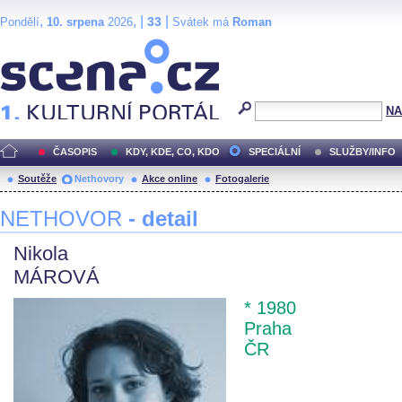
,
, |
|
33
Pondělí
10. srpena
2026
Svátek má
Roman
Scéna.cz
NA
ČASOPIS
KDY, KDE, CO, KDO
SPECIÁLNÍ
SLUŽBY/INFO
Soutěže
Nethovory
Akce online
Fotogalerie
NETHOVOR
- detail
Nikola
MÁROVÁ
* 1980
Praha
ČR