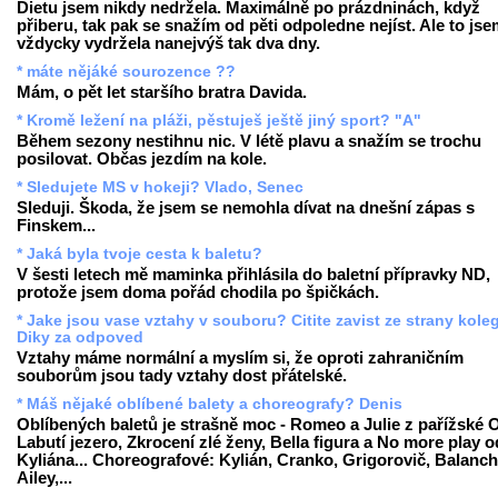
Dietu jsem nikdy nedržela. Maximálně po prázdninách, když
přiberu, tak pak se snažím od pěti odpoledne nejíst. Ale to js
vždycky vydržela nanejvýš tak dva dny.
* máte nějáké sourozence ??
Mám, o pět let staršího bratra Davida.
* Kromě ležení na pláži, pěstuješ ještě jiný sport? "A"
Během sezony nestihnu nic. V létě plavu a snažím se trochu
posilovat. Občas jezdím na kole.
* Sledujete MS v hokeji? Vlado, Senec
Sleduji. Škoda, že jsem se nemohla dívat na dnešní zápas s
Finskem...
* Jaká byla tvoje cesta k baletu?
V šesti letech mě maminka přihlásila do baletní přípravky ND,
protože jsem doma pořád chodila po špičkách.
* Jake jsou vase vztahy v souboru? Citite zavist ze strany kole
Diky za odpoved
Vztahy máme normální a myslím si, že oproti zahraničním
souborům jsou tady vztahy dost přátelské.
* Máš nějaké oblíbené balety a choreografy? Denis
Oblíbených baletů je strašně moc - Romeo a Julie z pařížské 
Labutí jezero, Zkrocení zlé ženy, Bella figura a No more play o
Kyliána... Choreografové: Kylián, Cranko, Grigorovič, Balanch
Ailey,...