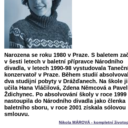
Narozena se roku 1980 v Praze. S baletem za
v šesti letech v baletní přípravce Národního
divadla, v letech 1990-98 vystudovala Tanečn
konzervatoř v Praze. Během studií absolvova
dva studijní pobyty v Drážďanech. Na škole ji
učila Hana Vláčilová, Zdena Němcová a Pavel
Ždichynec. Po absolvování školy v roce 1999
nastoupila do Národního divadla jako členka
baletního sboru, v roce 2001 získala sólovou
smlouvu.
Nikola MÁROVÁ - kompletní životo