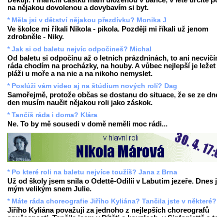
Děkuji. Finanční částku mám uloženou v bance, v létě určitě p
na nějakou dovolenou a dovybavím si byt.
* Měla jsi v dětství nějakou přezdívku? Monika J
Ve školce mi říkali Nikola - pikola. Později mi říkali už jenom
zdrobněle - Niky.
* Jak si od baletu nejvíc odpočineš? Michal
Od baletu si odpočinu až o letních prázdninách, to ani necvičí
ráda chodím na procházky, na houby. A vůbec nejlepší je ležet
pláži u moře a na nic a na nikoho nemyslet.
* Poslúži vám video aj na štúdium nových rolí? Dag
Samořejmě, protože občas se dostanu do situace, že se ze dn
den musím naučit nějakou roli jako záskok.
* Tančíš ráda i doma? Klára
Ne. To by mě sousedi v domě neměli moc rádi...
* Po které roli na baletu nejvíce toužíš? Jana z Brna
Už od školy jsem snila o Odettě-Odilii v Labutím jezeře. Dnes 
mým velikým snem Julie.
* Máte ráda choreografie Jiřího Kyliána? Tančila jste v některé?
Jiřího Kyliána považuji za jednoho z nejlepších choreografů