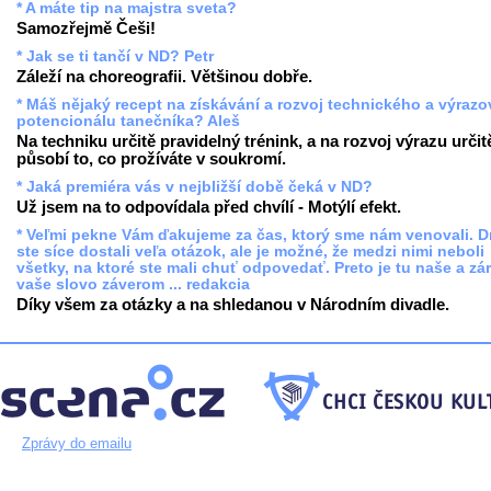
* A máte tip na majstra sveta?
Samozřejmě Češi!
* Jak se ti tančí v ND? Petr
Záleží na choreografii. Většinou dobře.
* Máš nějaký recept na získávání a rozvoj technického a výraz
potencionálu tanečníka? Aleš
Na techniku určitě pravidelný trénink, a na rozvoj výrazu určit
působí to, co prožíváte v soukromí.
* Jaká premiéra vás v nejbližší době čeká v ND?
Už jsem na to odpovídala před chvílí - Motýlí efekt.
* Veľmi pekne Vám ďakujeme za čas, ktorý sme nám venovali. 
ste síce dostali veľa otázok, ale je možné, že medzi nimi neboli
všetky, na ktoré ste mali chuť odpovedať. Preto je tu naše a zá
vaše slovo záverom ... redakcia
Díky všem za otázky a na shledanou v Národním divadle.
Zprávy do emailu