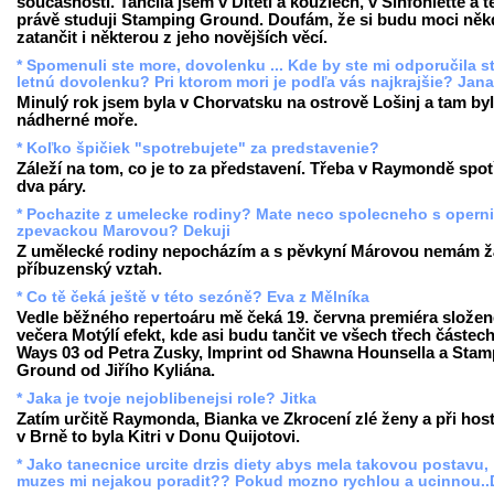
současnosti. Tančila jsem v Dítěti a kouzlech, v Sinfoniettě a 
právě studuji Stamping Ground. Doufám, že si budu moci něk
zatančit i některou z jeho novějších věcí.
* Spomenuli ste more, dovolenku ... Kde by ste mi odporučila st
letnú dovolenku? Pri ktorom mori je podľa vás najkrajšie? Jan
Minulý rok jsem byla v Chorvatsku na ostrově Lošinj a tam by
nádherné moře.
* Koľko špičiek "spotrebujete" za predstavenie?
Záleží na tom, co je to za představení. Třeba v Raymondě spot
dva páry.
* Pochazite z umelecke rodiny? Mate neco spolecneho s operni
zpevackou Marovou? Dekuji
Z umělecké rodiny nepocházím a s pěvkyní Márovou nemám 
příbuzenský vztah.
* Co tě čeká ještě v této sezóně? Eva z Mělníka
Vedle běžného repertoáru mě čeká 19. června premiéra slože
večera Motýlí efekt, kde asi budu tančit ve všech třech částech
Ways 03 od Petra Zusky, Imprint od Shawna Hounsella a Stam
Ground od Jiřího Kyliána.
* Jaka je tvoje nejoblibenejsi role? Jitka
Zatím určitě Raymonda, Bianka ve Zkrocení zlé ženy a při hos
v Brně to byla Kitri v Donu Quijotovi.
* Jako tanecnice urcite drzis diety abys mela takovou postavu,
muzes mi nejakou poradit?? Pokud mozno rychlou a ucinnou..