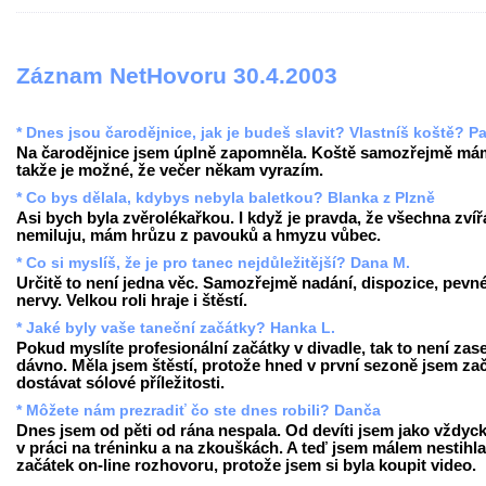
Záznam NetHovoru 30.4.2003
* Dnes jsou čarodějnice, jak je budeš slavit? Vlastníš koště? Pa
Na čarodějnice jsem úplně zapomněla. Koště samozřejmě má
takže je možné, že večer někam vyrazím.
* Co bys dělala, kdybys nebyla baletkou? Blanka z Plzně
Asi bych byla zvěrolékařkou. I když je pravda, že všechna zvíř
nemiluju, mám hrůzu z pavouků a hmyzu vůbec.
* Co si myslíš, že je pro tanec nejdůležitější? Dana M.
Určitě to není jedna věc. Samozřejmě nadání, dispozice, pevn
nervy. Velkou roli hraje i štěstí.
* Jaké byly vaše taneční začátky? Hanka L.
Pokud myslíte profesionální začátky v divadle, tak to není zase
dávno. Měla jsem štěstí, protože hned v první sezoně jsem za
dostávat sólové příležitosti.
* Môžete nám prezradiť čo ste dnes robili? Danča
Dnes jsem od pěti od rána nespala. Od devíti jsem jako vždyck
v práci na tréninku a na zkouškách. A teď jsem málem nestihla
začátek on-line rozhovoru, protože jsem si byla koupit video.