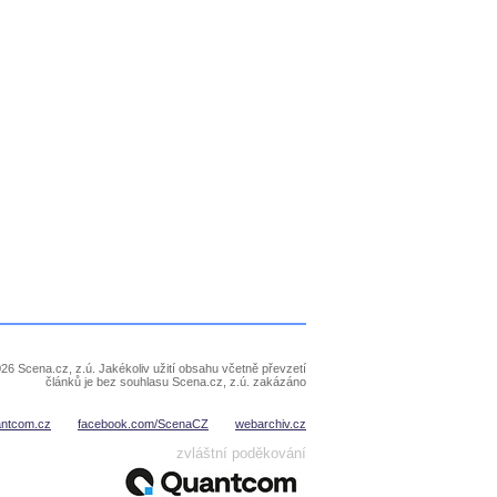
26 Scena.cz, z.ú. Jakékoliv užití obsahu včetně převzetí
článků je bez souhlasu Scena.cz, z.ú. zakázáno
antcom.cz
facebook.com/ScenaCZ
webarchiv.cz
zvláštní poděkování