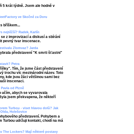
ň 5 krát týdně. Jsem ale hodně v
MeetFactory ve Skočné za Doru
s bříškem...
s nejtěžší? Radek, Karlín
se z improvizací a diskusí a sbírání
it pevný tvar inscenace.
festivalu Zlomvaz? Jarda
ybrala představení "K smrti šťastni"
tavit? Petra
říňky". Tím, že jsme část představení
ový trochu víc mezinárodní název. Toto
tny, kde jsou žáci většinou sami bez
naši inscenaci.
? Pavla od Plzně
ch učím, abych se vyvarovala
Byla jsem překvapena, že někteří
orem Turbou - viset hlavou dolů? Jak
Olda, Holešovice
pohybového představení. Pohybem a
 Turbou udržuji kontakt, chodí na má
tav The Lockers? Mají některé postavy