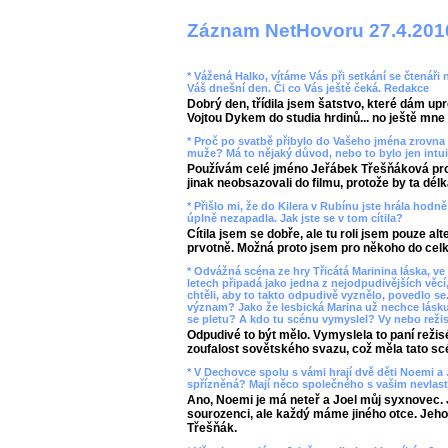
Záznam NetHovoru 27.4.201
* Vážená Halko, vítáme Vás při setkání se čtenáři 
Váš dnešní den. Či co Vás ještě čeká. Redakce
Dobrý den, třídila jsem šatstvo, které dám up
Vojtou Dykem do studia hrdinů... no ještě mne 
* Proč po svatbě přibylo do Vašeho jména zrovna 
muže? Má to nějaký důvod, nebo to bylo jen intui
Používám celé jméno Jeřábek Třešňáková pro 
jinak neobsazovali do filmu, protože by ta délk
* Přišlo mi, že do Kilera v Rubínu jste hrála hodn
úplně nezapadla. Jak jste se v tom cítila?
Cítila jsem se dobře, ale tu roli jsem pouze a
prvotně. Možná proto jsem pro někoho do cel
* Odvážná scéna ze hry Třicátá Marinina láska, ve 
letech připadá jako jedna z nejodpudivějších věcí,
chtěli, aby to takto odpudivě vyznělo, povedlo se
význam? Jako že lesbická Marina už nechce lásk
se pletu? A kdo tu scénu vymyslel? Vy nebo režis
Odpudivé to být mělo. Vymyslela to paní režis
zoufalost sovětského svazu, což měla tato scé
* V Dechovce spolu s vámi hrají dvě děti Noemi a 
spřízněná? Mají něco společného s vašim nevla
Ano, Noemi je má neteř a Joel můj syxnovec. J
sourozenci, ale každý máme jiného otce. Jeho 
Třešňák.