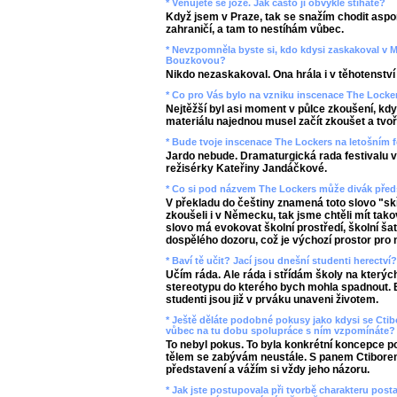
* Věnujete se józe. Jak často ji obvykle stíháte?
Když jsem v Praze, tak se snažím chodit aspo
zahraničí, a tam to nestíhám vůbec.
* Nevzpomněla byste si, kdo kdysi zaskakoval v 
Bouzkovou?
Nikdo nezaskakoval. Ona hrála i v těhotenství 
* Co pro Vás bylo na vzniku inscenace The Locker
Nejtěžší byl asi moment v půlce zkoušení, kdy 
materiálu najednou musel začít zkoušet a tvoř
* Bude tvoje inscenace The Lockers na letošním 
Jardo nebude. Dramaturgická rada festivalu v
režisérky Kateřiny Jandáčkové.
* Co si pod názvem The Lockers může divák předs
V překladu do češtiny znamená toto slovo "sk
zkoušeli i v Německu, tak jsme chtěli mít tak
slovo má evokovat školní prostředí, školní ša
dospělého dozoru, což je výchozí prostor pro 
* Baví tě učit? Jací jsou dnešní studenti herectví
Učím ráda. Ale ráda i střídám školy na který
stereotypu do kterého bych mohla spadnout. 
studenti jsou již v prváku unaveni životem.
* Ještě děláte podobné pokusy jako kdysi se Ctib
vůbec na tu dobu spolupráce s ním vzpomínáte? 
To nebyl pokus. To byla konkrétní koncepce 
tělem se zabývám neustále. S panem Ctiborem
představení a vážím si vždy jeho názoru.
* Jak jste postupovala při tvorbě charakteru pos