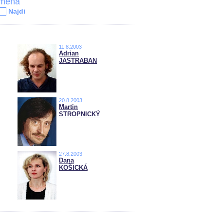
jména
Najdi
11.8.2003
Adrian
JASTRABAN
20.8.2003
Martin
STROPNICKÝ
27.8.2003
Dana
KOŠICKÁ