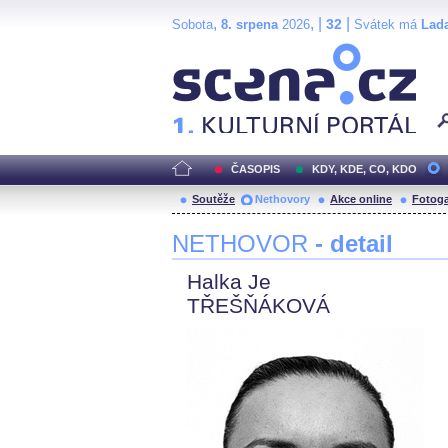
,
, |
|
32
Sobota
8. srpena
2026
Svátek má
Lad
Scéna.cz
ČASOPIS
KDY, KDE, CO, KDO
Soutěže
Nethovory
Akce online
Fotoga
NETHOVOR
- detail
Halka Je
TŘEŠŇÁKOVÁ