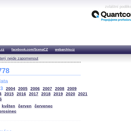
zvláštní poděk
.cz
facebook.com/ScenaCZ
webarchiv.cz
který nejde zapomenout
 778
ata
03
2004
2005
2006
2007
2008
2009
4
2015
2016
2017
2018
2019
2020
2021
6
květen
červen
červenec
prosinec