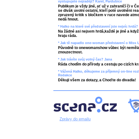
vystupujete nejraději? Karel, Pardubice
Publikum je vždy jiné, ať už v zahraničí či v Č
se divák uvolní ostatní, kteří poté uvolněni re
zpruzený kritik s bločkem v ruce navede atmo
nedá hnout.
* Halko na které své představení jste nejvíc hrdá?
Na žádné asi nejsem hrdá,každé je jiné a když
hraju ráda.
* Jak tě napadlo one-woman představení o Miss 
Původně to onewomanshow vůbec být neměla, t
znouzectnost.
* Jak trávíte svůj volný čas? Jana
Ráda chodím do přírody a cestuju po cizích kra
* Vážená Halko, děkujeme za příjemný on-line roz
Redakce
Děkuji všem za dotazy, a Choďte do divadla!
Zprávy do emailu