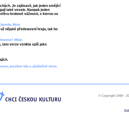
echách. Je zajímavé, jak jeden smějící
agují také vesele. Naopak jeden
sféru hrobové vážnosti, s kterou se
 Jarmila, Most
 už nějaké představení hraju, tak ho
Universe? Milan
ato verze vznikla spíš jako
jích.
hovor, prosíme Vás o závěrečné slovo.
© Copyright 1998 - 20
qu