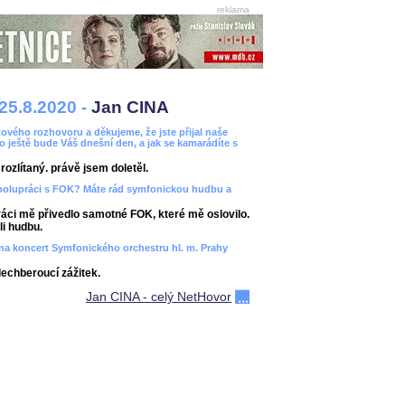
reklama
25.8.2020 -
Jan CINA
ového rozhovoru a děkujeme, že jste přijal naše
bo ještě bude Váš dnešní den, a jak se kamarádíte s
ozlítaný. právě jsem doletěl.
spolupráci s FOK? Máte rád symfonickou hudbu a
áci mě přivedlo samotné FOK, které mě oslovilo.
i hudbu.
ít na koncert Symfonického orchestru hl. m. Prahy
dechberoucí zážitek.
Jan CINA - celý NetHovor