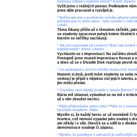
dokonce základ v reálném životě? Kamil, Opatov
Vyšli jsme z reálných postav. Podkladem nám b
jsme dále pracovali a rozvíjeli je.
* Režírovala jste v posledním ročníku alterny vel
přinesla jste to téma sama - tedy vychází z vaší z
Lukáš
Téma šikany přišlo až s tématem skříněk, jako
se studenty zpracovat pohyb kolem školních s
kterém se skříňky nacházejí.
* Jak jste pracovala na Lockers? Bylo tam hodně 
naplánované? Alena, Liberec
Vycházelo se z improvizací. Na začátku zkouš
Postupně jsme museli improvizace fixovat a n
a dnes už se v Divadle Disk reprízuje pevně d
* Jsi spokojená s úrovní ročníku budoucích herc
Nejsem si jistá, jestli mám studenty za sebe n
vedoucí je přijali s nějakou vizí jejich talentu, 
jim můžu předat.
* Chystáte zase nějaký projekt s Janem Bártou? H
Bárta mě zklamal, vybodnul se na mě v kritick
už s ním zkoušet nechci.
* Ráda překonáváte sama sebe? Ptám se v souvi
fyzickým divadlem. Vlado
Myslím si, že každý herec ať už mentálně či f
hranice, což nemusí vypadat jako souboj s dra
ale někdy i v síle. Otevírá se a sdílí to s divák
demonstrace souboje či zápasu.
* Myslíte, že publikum v zahraničí je vstřícnější