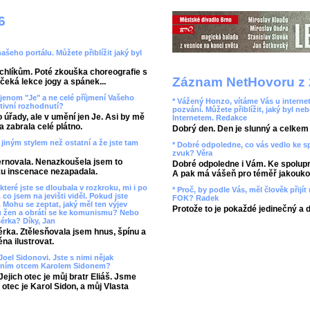
6
našeho portálu. Můžete přiblížit jaký byl
rchlíkům. Poté zkouška choreografie s
Záznam NetHovoru z 
čeká lekce jogy a spánek...
jenom "Je" a ne celé příjmení Vašeho
* Vážený Honzo, vítáme Vás u internet
tivní rozhodnutí?
pozvání. Můžete přiblížit, jaký byl ne
úřady, ale v umění jen Je. Asi by mě
Internetem. Redakce
a zabrala celé plátno.
Dobrý den. Den je slunný a celkem r
ě jiným stylem než ostatní a že jste tam
* Dobré odpoledne, co vás vedlo ke 
zvuk? Věra
lternovala. Nenazkoušela jsem to
Dobré odpoledne i Vám. Ke spolupr
ku inscenace nezapadala.
A pak má vášeň pro téměř jakoukol
které jste se dloubala v rozkroku, mi i po
* Proč, by podle Vás, měl člověk přij
 co jsem na jevišti viděl. Pokud jste
FOK? Radek
. Mohu se zeptat, jaký měl ten výjev
Protože to je pokaždé jedinečný a 
u žen a obrátí se ke komunismu? Nebo
érka? Díky, Jan
érka. Ztělesňovala jsem hnus, špínu a
na ilustrovat.
Joel Sidonovi. Jste s nimi nějak
stním otcem Karolem Sidonem?
ejich otec je můj bratr Eliáš. Jsme
otec je Karol Sidon, a můj Vlasta