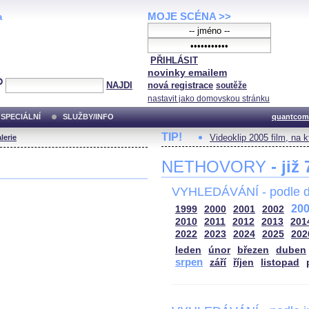
MOJE SCÉNA >>
a
PŘIHLÁSIT
novinky emailem
NAJDI
nová registrace
soutěže
nastavit jako domovskou stránku
SPECIÁLNÍ
SLUŽBY/INFO
quantcom
TIP!
Videoklip 2005 film, na 
lerie
NETHOVORY
- již
VYHLEDÁVÁNÍ - podle d
20
1999
2000
2001
2002
2010
2011
2012
2013
201
2022
2023
2024
2025
202
leden
únor
březen
duben
srpen
září
říjen
listopad