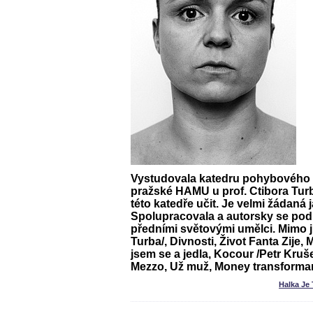
Vystudovala katedru pohybového 
pražské HAMU u prof. Ctibora Turb
této katedře učit. Je velmi žádaná j
Spolupracovala a autorsky se podíl
předními světovými umělci. Mimo j
Turba/, Divnosti, Život Fanta Zije, 
jsem se a jedla, Kocour /Petr Kruše
Mezzo, Už muž, Money transform
Halka Je