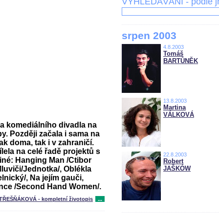
VYHLEDÁVÁNÍ - podle 
srpen 2003
4.8.2003
Tomáš
BARTŮNĚK
13.8.2003
Martina
VÁLKOVÁ
a komediálního divadla na
y. Později začala i sama na
ak doma, tak i v zahraničí.
ela na celé řadě projektů s
22.8.2003
iné: Hanging Man /Ctibor
Robert
Mluviči/Jednotka/, Oblékla
JAŠKÓW
lnický/, Na jejím gauči,
ance /Second Hand Women/.
 TŘEŠŇÁKOVÁ - kompletní životopis
...