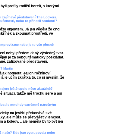
yli profily rodičů herců, s kterými
mi zajímavé představení The Lockers.
kušenosti, nebo to přinesli studenti?
žto objektem. Já jen věděla že chci
kříněk a zkoumat prostředí, ve
improvizace nebo je to vše přesně
ení nebyl předem daný výsledný tvar.
ějak je za sebou tématicky poskládat,
ané, zafixované představení.
ů? Martin
ějak hodnotit. Jejich ročníkoví
a já je učím zkrátka to, co si myslím, že
rajete ještě spolu něco aktuálně?
é situaci, takže mě trochu sere a asi
slosti s mnohdy extrémně náročným
yzicky na jevišti překonává své
ky, ale může se přetvářet v lehkost,
em a kolegy. .. ale neměla by to být jen
 než naše? Kde jste vystupovala nebo