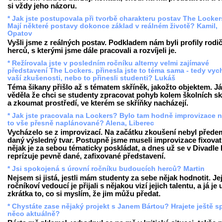
si vždy jeho názoru.
* Jak jste postupovala při tvorbě charakteru postav The Locke
Mají některé postavy dokonce základ v reálném životě? Kamil,
Opatov
Vyšli jsme z reálných postav. Podkladem nám byli profily rodi
herců, s kterými jsme dále pracovali a rozvíjeli je.
* Režírovala jste v posledním ročníku alterny velmi zajímavé
představení The Lockers. přinesla jste to téma sama - tedy vych
vaší zkušenosti, nebo to přinesli studenti? Lukáš
Téma šikany přišlo až s tématem skříněk, jakožto objektem. Já
věděla že chci se studenty zpracovat pohyb kolem školních sk
a zkoumat prostředí, ve kterém se skříňky nacházejí.
* Jak jste pracovala na Lockers? Bylo tam hodně improvizace n
to vše přesně naplánované? Alena, Liberec
Vycházelo se z improvizací. Na začátku zkoušení nebyl přede
daný výsledný tvar. Postupně jsme museli improvizace fixovat
nějak je za sebou tématicky poskládat, a dnes už se v Divadle
reprízuje pevně dané, zafixované představení.
* Jsi spokojená s úrovní ročníku budoucích herců? Martin
Nejsem si jistá, jestli mám studenty za sebe nějak hodnotit. Je
ročníkoví vedoucí je přijali s nějakou vizí jejich talentu, a já je
zkrátka to, co si myslím, že jim můžu předat.
* Chystáte zase nějaký projekt s Janem Bártou? Hrajete ještě s
něco aktuálně?