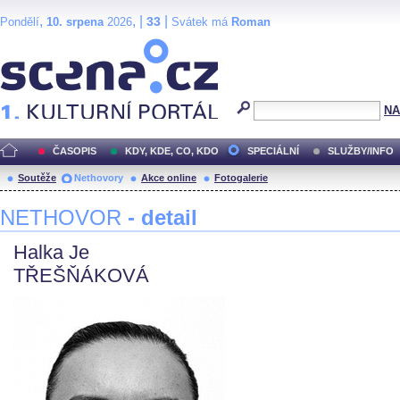
,
, |
|
33
Pondělí
10. srpena
2026
Svátek má
Roman
Scéna.cz
NA
ČASOPIS
KDY, KDE, CO, KDO
SPECIÁLNÍ
SLUŽBY/INFO
Soutěže
Nethovory
Akce online
Fotogalerie
NETHOVOR
- detail
Halka Je
TŘEŠŇÁKOVÁ