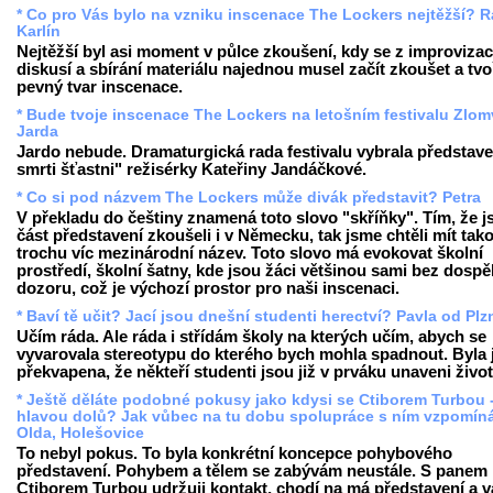
* Co pro Vás bylo na vzniku inscenace The Lockers nejtěžší? R
Karlín
Nejtěžší byl asi moment v půlce zkoušení, kdy se z improvizac
diskusí a sbírání materiálu najednou musel začít zkoušet a tvo
pevný tvar inscenace.
* Bude tvoje inscenace The Lockers na letošním festivalu Zlo
Jarda
Jardo nebude. Dramaturgická rada festivalu vybrala představe
smrti šťastni" režisérky Kateřiny Jandáčkové.
* Co si pod názvem The Lockers může divák představit? Petra
V překladu do češtiny znamená toto slovo "skříňky". Tím, že 
část představení zkoušeli i v Německu, tak jsme chtěli mít tak
trochu víc mezinárodní název. Toto slovo má evokovat školní
prostředí, školní šatny, kde jsou žáci většinou sami bez dosp
dozoru, což je výchozí prostor pro naši inscenaci.
* Baví tě učit? Jací jsou dnešní studenti herectví? Pavla od Plz
Učím ráda. Ale ráda i střídám školy na kterých učím, abych se
vyvarovala stereotypu do kterého bych mohla spadnout. Byla
překvapena, že někteří studenti jsou již v prváku unaveni živo
* Ještě děláte podobné pokusy jako kdysi se Ctiborem Turbou -
hlavou dolů? Jak vůbec na tu dobu spolupráce s ním vzpomín
Olda, Holešovice
To nebyl pokus. To byla konkrétní koncepce pohybového
představení. Pohybem a tělem se zabývám neustále. S panem
Ctiborem Turbou udržuji kontakt, chodí na má představení a 