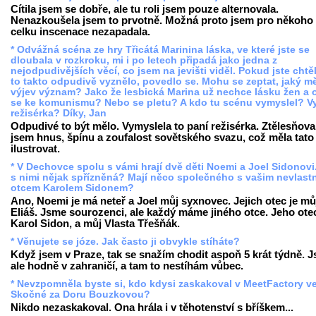
Cítila jsem se dobře, ale tu roli jsem pouze alternovala.
Nenazkoušela jsem to prvotně. Možná proto jsem pro někoho
celku inscenace nezapadala.
* Odvážná scéna ze hry Třicátá Marinina láska, ve které jste se
dloubala v rozkroku, mi i po letech připadá jako jedna z
nejodpudivějších věcí, co jsem na jevišti viděl. Pokud jste chtěl
to takto odpudivě vyznělo, povedlo se. Mohu se zeptat, jaký mě
výjev význam? Jako že lesbická Marina už nechce lásku žen a o
se ke komunismu? Nebo se pletu? A kdo tu scénu vymyslel? V
režisérka? Díky, Jan
Odpudivé to být mělo. Vymyslela to paní režisérka. Ztělesňova
jsem hnus, špínu a zoufalost sovětského svazu, což měla tato
ilustrovat.
* V Dechovce spolu s vámi hrají dvě děti Noemi a Joel Sidonovi
s nimi nějak spřízněná? Mají něco společného s vašim nevlast
otcem Karolem Sidonem?
Ano, Noemi je má neteř a Joel můj syxnovec. Jejich otec je mů
Eliáš. Jsme sourozenci, ale každý máme jiného otce. Jeho otec
Karol Sidon, a můj Vlasta Třešňák.
* Věnujete se józe. Jak často ji obvykle stíháte?
Když jsem v Praze, tak se snažím chodit aspoň 5 krát týdně. 
ale hodně v zahraničí, a tam to nestíhám vůbec.
* Nevzpomněla byste si, kdo kdysi zaskakoval v MeetFactory v
Skočné za Doru Bouzkovou?
Nikdo nezaskakoval. Ona hrála i v těhotenství s bříškem...