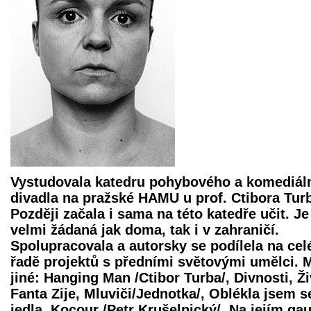
Vystudovala katedru pohybového a komediál
divadla na pražské HAMU u prof. Ctibora Tur
Později začala i sama na této katedře učit. Je
velmi žádaná jak doma, tak i v zahraničí.
Spolupracovala a autorsky se podílela na cel
řadě projektů s předními světovými umělci.
jiné: Hanging Man /Ctibor Turba/, Divnosti, Ži
Fanta Zije, Mluviči/Jednotka/, Oblékla jsem s
jedla, Kocour /Petr Krušelnický/, Na jejím gau