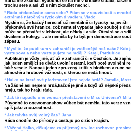
Bárta mě zklamal, vybodnul se na mě v kritické situaci, takže 
trochu sere a asi už s ním zkoušet nechci.
* Ráda překonáváte sama sebe? Ptám se v souvislosti s mnoh
extrémně náročným fyzickým divadlem. Vlado
Myslím si, že každý herec ať už mentálně či fyzicky na jevišti
překonává své hranice, což nemusí vypadat jako souboj s drak
může se přetvářet v lehkost, ale někdy i v síle. Otevírá se a sdíl
divákem a kolegy. .. ale neměla by to být jen demonstrace soub
zápasu.
* Myslíte, že publikum v zahraničí je vstřícnější než naše? Kde j
vystupovala nebo vystupujete nejraději? Karel, Pardubice
Publikum je vždy jiné, ať už v zahraničí či v Čechách. Je zajím
jak jeden smějící se divák uvolní ostatní, kteří poté uvolněni re
také vesele. Naopak jeden zpruzený kritik s bločkem v ruce n
atmosféru hrobové vážnosti, s kterou se nedá hnout.
* Halko na které své představení jste nejvíc hrdá? Jarmila, Most
Na žádné asi nejsem hrdá,každé je jiné a když už nějaké předs
hraju, tak ho hraju ráda.
* Jak tě napadlo one-woman představení o Miss Universe? Mil
Původně to onewomanshow vůbec být neměla, tato verze vzni
spíš jako znouzectnost.
* Jak trávíte svůj volný čas? Jana
Ráda chodím do přírody a cestuju po cizích krajích.
* Vážená Halko, děkujeme za příjemný on-line rozhovor, prosím