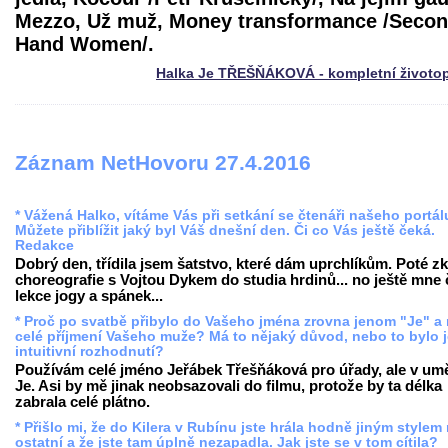
Mezzo, Už muž, Money transformance /Seco
Hand Women/.
Halka Je TŘEŠŇÁKOVÁ - kompletní životo
Záznam NetHovoru 27.4.2016
* Vážená Halko, vítáme Vás při setkání se čtenáři našeho portál
Můžete přiblížit jaký byl Váš dnešní den. Či co Vás ještě čeká.
Redakce
Dobrý den, třídila jsem šatstvo, které dám uprchlíkům. Poté z
choreografie s Vojtou Dykem do studia hrdinů... no ještě mne
lekce jogy a spánek...
* Proč po svatbě přibylo do Vašeho jména zrovna jenom "Je" a
celé příjmení Vašeho muže? Má to nějaký důvod, nebo to bylo 
intuitivní rozhodnutí?
Používám celé jméno Jeřábek Třešňáková pro úřady, ale v umě
Je. Asi by mě jinak neobsazovali do filmu, protože by ta délka
zabrala celé plátno.
* Přišlo mi, že do Kilera v Rubínu jste hrála hodně jiným stylem
ostatní a že jste tam úplně nezapadla. Jak jste se v tom cítila?