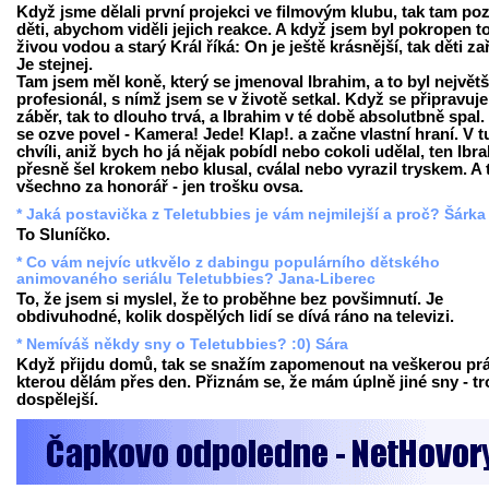
Když jsme dělali první projekci ve filmovým klubu, tak tam poz
děti, abychom viděli jejich reakce. A když jsem byl pokropen t
živou vodou a starý Král říká: On je ještě krásnější, tak děti za
Je stejnej.
Tam jsem měl koně, který se jmenoval Ibrahim, a to byl největš
profesionál, s nímž jsem se v životě setkal. Když se připravuje
záběr, tak to dlouho trvá, a Ibrahim v té době absolutbně spal.
se ozve povel - Kamera! Jede! Klap!. a začne vlastní hraní. V t
chvíli, aniž bych ho já nějak pobídl nebo cokoli udělal, ten Ibr
přesně šel krokem nebo klusal, cválal nebo vyrazil tryskem. A 
všechno za honorář - jen trošku ovsa.
* Jaká postavička z Teletubbies je vám nejmilejší a proč? Šárka
To Sluníčko.
* Co vám nejvíc utkvělo z dabingu populárního dětského
animovaného seriálu Teletubbies? Jana-Liberec
To, že jsem si myslel, že to proběhne bez povšimnutí. Je
obdivuhodné, kolik dospělých lidí se dívá ráno na televizi.
* Nemíváš někdy sny o Teletubbies? :0) Sára
Když přijdu domů, tak se snažím zapomenout na veškerou prá
kterou dělám přes den. Přiznám se, že mám úplně jiné sny - t
dospělejší.