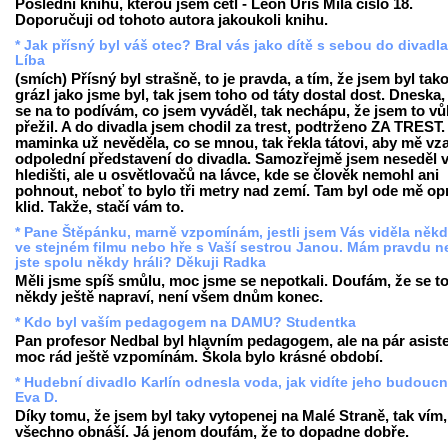
Poslední knihu, kterou jsem četl - Leon Uris Milá číslo 18.
Doporučuji od tohoto autora jakoukoli knihu.
* Jak přísný byl váš otec? Bral vás jako dítě s sebou do divadl
Líba
(smích) Přísný byl strašně, to je pravda, a tím, že jsem byl tak
grázl jako jsme byl, tak jsem toho od táty dostal dost. Dneska,
se na to podívám, co jsem vyváděl, tak nechápu, že jsem to v
přežil. A do divadla jsem chodil za trest, podtrženo ZA TREST
maminka už nevěděla, co se mnou, tak řekla tátovi, aby mě vza
odpolední představení do divadla. Samozřejmě jsem neseděl 
hledišti, ale u osvětlovačů na lávce, kde se člověk nemohl ani
pohnout, neboť to bylo tři metry nad zemí. Tam byl ode mě o
klid. Takže, stačí vám to.
* Pane Štěpánku, marně vzpomínám, jestli jsem Vás viděla někd
ve stejném filmu nebo hře s Vaší sestrou Janou. Mám pravdu 
jste spolu někdy hráli? Děkuji Radka
Měli jsme spíš smůlu, moc jsme se nepotkali. Doufám, že se t
někdy ještě napraví, není všem dnům konec.
* Kdo byl vaším pedagogem na DAMU? Studentka
Pan profesor Nedbal byl hlavním pedagogem, ale na pár asist
moc rád ještě vzpomínám. Škola bylo krásné období.
* Hudební divadlo Karlín odnesla voda, jak vidíte jeho budouc
Eva D.
Díky tomu, že jsem byl taky vytopenej na Malé Straně, tak vím,
všechno obnáší. Já jenom doufám, že to dopadne dobře.