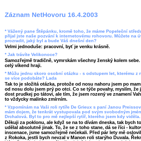
Záznam NetHovoru 16.4.2003
* Vážený pane Štěpánku, kromě toho, že máme Popeleční střed
přijal jste naše pozvání k internetovému rohovoru. Můžete na 
prozradit, jaký byl a bude Váš dnešní den?
Velmi jednoduše: pracovní, byť je venku krásně.
* Jak trávíte Velikonoce?
Samozřejmě tradičně, vymrskám všechny ženský kolem sebe.
celý víkend hraji.
* Můžu jednu skoro osobní otázku - s odstupem let, kterému z 
se více podobáte? Lada
Tak to je složitá otázka, protože od nosu nahoru jsem po mam
od nosu dolu jsem prý po otci. Co se týče povahy, myslím, že
dost prudkej po tátovi, ale tím, že jsem rozený ve znamení Vah
to vždycky malinko zmírním.
* Vzpomínám na Vaši roli rytíře De Grieux s paní Janou Preisso
mám dojem, že tenkrát vystupovala pod svým svobodným jmé
Drchalová. Byl to pro mě nejlepší rytíř, kterého jsem kdy viděla
Děkuji za poklonu, ale když se na to dívám dneska, tak bych t
udělal absolutně jinak. To, že se z toho stane, dá se říci - kulto
inscenace, jsme samozřejmě nečekali. Před pár lety mě oslovil
z Rokoka, jestli bych nevzal v Manon roli starýho Duvala. Řek