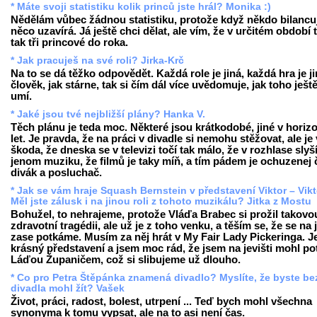
* Máte svoji statistiku kolik princů jste hrál? Monika :)
Nědělám vůbec žádnou statistiku, protože když někdo bilancuj
něco uzavírá. Já ještě chci dělat, ale vím, že v určitém období 
tak tři princové do roka.
* Jak pracuješ na své roli? Jirka-Krč
Na to se dá těžko odpovědět. Každá role je jiná, každá hra je ji
člověk, jak stárne, tak si čím dál více uvědomuje, jak toho ješt
umí.
* Jaké jsou tvé nejbližší plány? Hanka V.
Těch plánu je teda moc. Některé jsou krátkodobé, jiné v horiz
let. Je pravda, že na práci v divadle si nemohu stěžovat, ale je
škoda, že dneska se v televizi točí tak málo, že v rozhlase slyš
jenom muziku, že filmů je taky míň, a tím pádem je ochuzenej 
divák a posluchač.
* Jak se vám hraje Squash Bernstein v představení Viktor – Vikt
Měl jste zálusk i na jinou roli z tohoto muzikálu? Jitka z Mostu
Bohužel, to nehrajeme, protože Vláďa Brabec si prožil takovo
zdravotní tragédii, ale už je z toho venku, a těším se, že se na j
zase potkáme. Musím za něj hrát v My Fair Lady Pickeringa. Je
krásný představení a jsem moc rád, že jsem na jevišti mohl po
Láďou Županičem, což si slibujeme už dlouho.
* Co pro Petra Štěpánka znamená divadlo? Myslíte, že byste be
divadla mohl žít? Vašek
Život, práci, radost, bolest, utrpení ... Teď bych mohl všechna
synonyma k tomu vypsat, ale na to asi není čas.