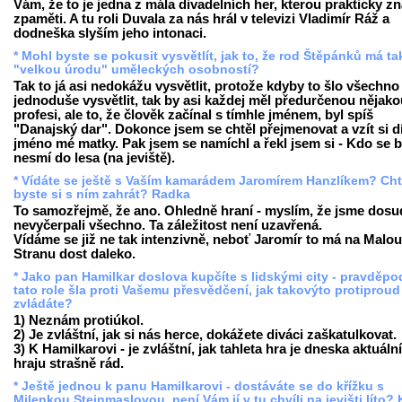
Vám, že to je jedna z mála divadelních her, kterou prakticky z
zpaměti. A tu roli Duvala za nás hrál v televizi Vladimír Ráž a
dodneška slyším jeho intonaci.
* Mohl byste se pokusit vysvětlít, jak to, že rod Štěpánků má t
"velkou úrodu" uměleckých osobností?
Tak to já asi nedokážu vysvětlit, protože kdyby to šlo všechno
jednoduše vysvětlit, tak by asi každej měl předurčenou nějako
profesi, ale to, že člověk začínal s tímhle jménem, byl spíš
"Danajský dar". Dokonce jsem se chtěl přejmenovat a vzít si d
jméno mé matky. Pak jsem se namíchl a řekl jsem si - Kdo se b
nesmí do lesa (na jeviště).
* Vídáte se ještě s Vaším kamarádem Jaromírem Hanzlíkem? Cht
byste si s ním zahrát? Radka
To samozřejmě, že ano. Ohledně hraní - myslím, že jsme dosu
nevyčerpali všechno. Ta záležitost není uzavřená.
Vídáme se již ne tak intenzivně, neboť Jaromír to má na Malou
Stranu dost daleko.
* Jako pan Hamilkar doslova kupčíte s lidskými city - pravděp
tato role šla proti Vašemu přesvědčení, jak takovýto protiproud
zvládáte?
1) Neznám protiúkol.
2) Je zvláštní, jak si nás herce, dokážete diváci zaškatulkovat.
3) K Hamilkarovi - je zvláštní, jak tahleta hra je dneska aktuální,
hraju strašně rád.
* Ještě jednou k panu Hamilkarovi - dostáváte se do křížku s
Milenkou Steinmaslovou, není Vám jí v tu chvíli na jevišti líto? 