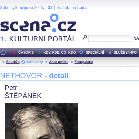
,
, |
|
32
Sobota
8. srpena
2026
Svátek má
Lada
Scéna.cz
NA
ČASOPIS
KDY, KDE, CO, KDO
SPECIÁLNÍ
SLUŽBY/INFO
Soutěže
Nethovory
Akce online
Fotogalerie
NETHOVOR
- detail
Petr
ŠTĚPÁNEK