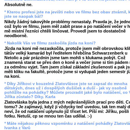
Absolutně ne.
* Kterou profesi jste na jevišti nebo ve filmu bez obav ztvárnil, 
jste se naopak bál?
Nikdy žádný takovýhle problémy nenastaly. Pravda je, že jedn
což bylo ve filmu, jsem měl zabít prase a po natáčení večer v 
mě místní řezníci chtěli linčovat. Provedl jsem to dostatečně
neodborně.
* Nakolik Vás ve filmu zaskočila jízda na koni?
Jízda na koni mě nezaskočila, protože jsem měl obrovskou kli
tátův velký kamarád byl ředitelem hřebčína Schwarzenberk u
Netolic a pár prázdnin jsme tam mohli s klukama pobýt. Což
znamená starat se přes den o koně a večer jsme si tím pádem
za odměnu vyjet. Tam jsem získal základní zkušenosti a pak j
měli kliku na fakultě, protože jsme si vydupali jeden semestr j
na koni.
* Díky Jiříkovi v kouzelné Zlatovlásce jste se zapsal do mnoha
dětských, dnes už i dospělých dušiček a duší - jak vy osobně
pohlížíte na pohádky? Můžete prozradit jaké bylo natáčení, co
Jiříka zůstalo? Díky. Karla
Zlatovláska byla jedna z mých nejkrásnějších prací pro děti. C
tomu? Je zajímavý, když ji vždycky teď uvedou, tak ten malý d
neví, že od natáčení uplynulo již třicet let. Píší mi: Jiříku, pošli
fotku. Netuší, cp se mnou ten čas udělal. :-)
* Máte nějakou pěknou vzpomínku z natáčení pohádky Zlatovl
Ivanka z Varů