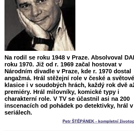
Na rodil se roku 1948 v Praze. Absolvoval D
roku 1970. Již od r. 1969 začal hostovat v
Národním divadle v Praze, kde r. 1970 dostal
angažmá. Hrál stěžejní role v české a světov
klasice i v soudobých hrách, každý rok dvě až
premiéry. Hrál milovníky, komické typy i
charakterní role. V TV se účastnil asi na 200
inscenacích od pohádek po detektivky, hrál v
seriálech.
Petr ŠTĚPÁNEK - kompletní životo