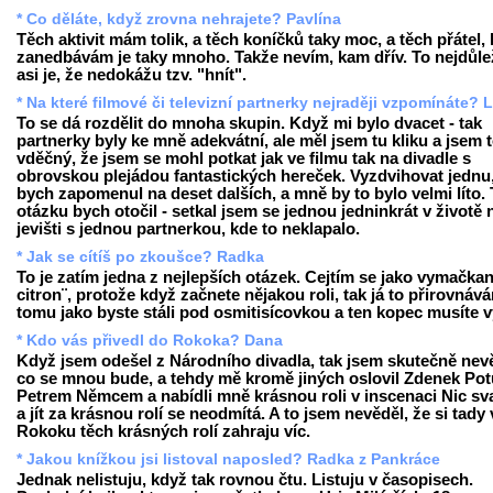
* Co děláte, když zrovna nehrajete? Pavlína
Těch aktivit mám tolik, a těch koníčků taky moc, a těch přátel, 
zanedbávám je taky mnoho. Takže nevím, kam dřív. To nejdůlež
asi je, že nedokážu tzv. "hnít".
* Na které filmové či televizní partnerky nejraději vzpomínáte? 
To se dá rozdělit do mnoha skupin. Když mi bylo dvacet - tak
partnerky byly ke mně adekvátní, ale měl jsem tu kliku a jsem
vděčný, že jsem se mohl potkat jak ve filmu tak na divadle s
obrovskou plejádou fantastických hereček. Vyzdvihovat jednu,
bych zapomenul na deset dalších, a mně by to bylo velmi líto.
otázku bych otočil - setkal jsem se jednou jedninkrát v životě 
jevišti s jednou partnerkou, kde to neklapalo.
* Jak se cítíš po zkoušce? Radka
To je zatím jedna z nejlepších otázek. Cejtím se jako vymačkan
citron¨, protože když začnete nějakou roli, tak já to přirovnáv
tomu jako byste stáli pod osmitisícovkou a ten kopec musíte v
* Kdo vás přivedl do Rokoka? Dana
Když jsem odešel z Národního divadla, tak jsem skutečně nev
co se mnou bude, a tehdy mě kromě jiných oslovil Zdenek Potu
Petrem Němcem a nabídli mně krásnou roli v inscenaci Nic sv
a jít za krásnou rolí se neodmítá. A to jsem nevěděl, že si tady 
Rokoku těch krásných rolí zahraju víc.
* Jakou knížkou jsi listoval naposled? Radka z Pankráce
Jednak nelistuju, když tak rovnou čtu. Listuju v časopisech.