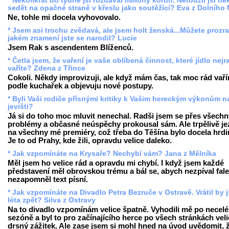
* Několikrát do týdne jsi rozdával miliony korun. Netoužil jsi n
sedět na opačné straně v křeslu jako soutěžící? Eva z Dolního
Ne, tohle mi docela vyhovovalo.
* Jsem asi trochu zvědavá, ale jsem holt ženská...Můžete prozra
jakém znamení jste se narodil? Lucie
Jsem Rak s ascendentem Blíženců.
* Četla jsem, že vaření je vaše oblíbená činnost, které jídlo nejr
vaříte? Zdena z Třince
Cokoli. Někdy improvizuji, ale když mám čas, tak moc rád vař
podle kuchařek a objevuju nové postupy.
* Byli Vaši rodiče přísnými kritiky k Vašim hereckým výkonům n
jevišti?
Já si do toho moc mluvit nenechal. Radši jsem se přes všechn
problémy a občasné neúspěchy prokousal sám. Ale trpělivě jez
na všechny mé premiéry, což třeba do Těšína bylo docela hrdin
Je to od Prahy, kde žili, opravdu velice daleko.
* Jak vzpomínáte na Krysaře? Nechybí vám? Jana z Mělníka
Měl jsem ho velice rád a opravdu mi chybí. I když jsem každé
představení měl obrovskou trému a bál se, abych nezpíval fal
nezapomněl text písní.
* Jak vzpomínáte na Divadlo Petra Bezruče v Ostravě. Vrátil by j
léta zpět? Silva z Ostravy
Na to divadlo vzpomínám velice špatně. Vyhodili mě po necelé
sezóně a byl to pro začínajícího herce po všech stránkách vel
drsný zážitek. Ale zase jsem si mohl hned na úvod uvědomit, 