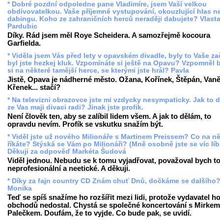
* Dobré pozdní odpoledne pane Vladimíre, jsem Vaší velkou
obdivovatelkou. Vaše příjemné vystupování, okouzlující hlas n
dabingu. Koho ze zahraničních herců neraději dabujete? Vlasta
Pardubic
Díky. Rád jsem měl Roye Scheidera. A samozřejmě kocoura
Garfielda.
* Viděla jsem Vás před lety v opavském divadle, byly to Vaše za
byl jste hezkej kluk. Vzpomínáte si ještě na Opavu? Vzpomněl 
si na některé tamější herce, se kterými jste hrál? Pavla
Jistě, Opava je nádherné město. Ožana, Kořínek, Štěpán, Vaně
Křenek... stačí?
* Na televizni obrazovce jste mi vzdycky nesympaticky. Jak to d
ze Vas maji divaci radi? Jinak jste profik.
Není člověk ten, aby se zalíbil lidem všem. A jak to dělám, to
opravdu nevím. Profík se vskutku snažím být.
* Viděl jste už nového Milionáře s Martinem Preissem? Co na ně
říkáte? Stýská se Vám po Milionáři? (Mně osobně jste se víc líbí
Děkuji za odpověď Markéta Šudová
Viděl jednou. Nebudu se k tomu vyjadřovat, považoval bych to
neprofesionální a neetické. A děkuji.
* Díky za fajn country CD Znám chuť Dnů, dočkáme se dalšího
Monika
Teď se spíš snažíme ho rozšířit mezi lidi, protože vydavatel h
obchodů nedostal. Chystá se společné koncertování s Mirkem
Palečkem. Doufám, že to vyjde. Co bude pak, se uvidí.