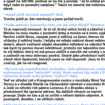
a spadl na 320.000, podíval se na mě a povídá: "Já to udělal pr
když máte to poslední natáčení." Takže mi vlastně dal milióno
dárek.
* Hraješ ještě závodně minigolf? Aleš
Trochu ještě jo. Ale netrénuju a jsem pořád horší.
* Podle jednoho bulvárního listu víte jak zničit NOVU? Redakce
To je naprostý nesmysl. Je to už druhý velice tvrdý a zákeřný 
Blesku na mou osobu z poslední doby a musím se k tomu vyjád
Nechci zničit Novu, naopak jsem jí vděčný za šanci, kterou mi 
vždycky jí vděčný budu. I kdyby mi někdo nabízel deset milió
dolarů, abych zveřejnil nějaké skandální odhalení ze zákulisí 
tak bych ty peníze musel odmítnout, protože nic takového nev
to zlý blábol, který mi má pouze ublížit a narušit mé vztahy s t
a zaútočit na mou dobropu pověst. Stejně jako předchozí nařč
všech těch špatností, kterých jsem se měl dopustit. Jsou to lži 
zvažuji, jak na ně reagovat.
* Byl jste můj nejoblíbenější moderátor...Vaše přirozenost, nobl
kultivovaný projev "milionáři" chybí. Bude možné Vás vidět v P
některém divadle nebo pořadu "naživo?" Bára
Teď ve střední roli v Kongresovém centru v muzikálu West Si
Strory a v divadle Blaník na Václavském náměstí v muzikálu
a Julie ve střední roli pátera Lorenza. A v Braníku občas v
představení Na správné adrese. Na dalších věcech se teprve
pracuje. Dejte mi čas a já se určitě v něčem dalším objevím. A
postupně, doufám, i ve větších rolích.