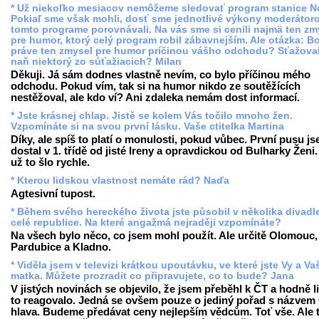
* Už niekoľko mesiacov nemôžeme sledovať program stanice N
Pokiaľ sme však mohli, dosť sme jednotlivé výkony moderátor
tomto programe porovnávali. Na vás sme si cenili najmä ten zm
pre humor, ktorý celý program robil zábavnejším. Ale otázka: Bo
práve ten zmysel pre humor príčinou vášho odchodu? Sťažoval
naň niektorý zo súťažiacich? Milan
Děkuji. Já sám dodnes vlastně nevím, co bylo příčinou mého
odchodu. Pokud vím, tak si na humor nikdo ze soutěžících
nestěžoval, ale kdo ví? Ani zdaleka nemám dost informací.
* Jste krásnej chlap. Jistě se kolem Vás točilo mnoho žen.
Vzpomínáte si na svou první lásku. Vaše ctitelka Martina
Díky, ale spíš to platí o monulosti, pokud vůbec. První pusu j
dostal v 1. třídě od jisté Ireny a opravdickou od Bulharky Ženi.
už to šlo rychle.
* Kterou lidskou vlastnost nemáte rád? Naďa
Agtesivní tupost.
* Během svého hereckého života jste působil v několika divadl
celé republice. Na které angažmá nejraději vzpomínáte?
Na všech bylo něco, co jsem mohl použít. Ale určitě Olomouc,
Pardubice a Kladno.
* Viděla jsem v televizi krátkou upoutávku, ve které jste Vy a Va
matka. Můžete prozradit co připravujete, co to bude? Jana
V jistých novinách se objevilo, že jsem přeběhl k ČT a hodně li
to reagovalo. Jedná se ovšem pouze o jediný pořad s názvem
hlava. Budeme předávat ceny nejlepším vědcům. Toť vše. Ale 