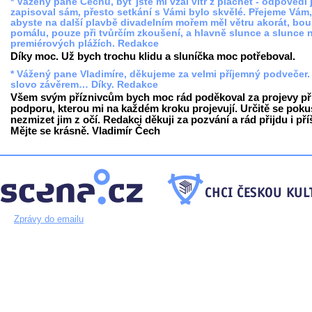
* Vážený pane Čechu, byť jste mi vzal vítr z plachet - odpovědi j
zapisoval sám, přesto setkání s Vámi bylo skvělé. Přejeme Vám,
abyste na další plavbě divadelním mořem měl větru akorát, bou
pomálu, pouze při tvůrčím zkoušení, a hlavně slunce a slunce 
premiérových plážích. Redakce
Díky moc. Už bych trochu klidu a sluníčka moc potřeboval.
* Vážený pane Vladimíre, děkujeme za velmi příjemný podvečer.
slovo závěrem… Díky. Redakce
Všem svým příznivcům bych moc rád poděkoval za projevy př
podporu, kterou mi na každém kroku projevují. Určitě se pok
nezmizet jim z očí. Redakci děkuji za pozvání a rád přijdu i pří
Mějte se krásně. Vladimír Čech
Zprávy do emailu