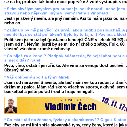
se na to, protože tak budu moci poprvé v životě vystoupit s 
* S tím skvělým smyslem pro humor jsi se už narodil nebo je to
stravou nebo nějakým jiným vlivem? Petra z Vinohrad
Jestli je skvělý nevím, ale jiný nemám. Asi to mám jaksi od nar
nebo co.
* Zajímalo by mě pár věcí. Za prvé, jakou hudbu posloucháš. A 
nechtěl bys se stát politikem? Bylo by to fajn. :) Pavlína z Mos
Politikem jsem už byl (poslanec tehdejší ČNR v letech 90-92) a
jsem od ní. Nevím, jestli by se mi do ní chtělo zpátky. Folk, 60. 
vlastně všechno kromě dechovky.
* Co piješ za alkohol? Předpokládám teda, že nejsi abstinent a
si něco dáš? Karel
Pivo, víno, ostatní jen zřídka. Ale vínu se věnuju dost pečlivě. 
úžasný nápoj.
* Váš oblíbený sport a tým? Mirek
Jsem od narození Slávista, ale teď mám velkou radost z Baník
držím mu palce. Mám rád skoro všechny sporty, aktivně jsem 
basketbal a ještě pořád trochu hraju minigolf.
* Co máte rád na ženách, fyzicky a charakterově? Olga z Klatov
Fyzicky se mi líbí spíše slovanské typy, tedy ženy, které je jaks