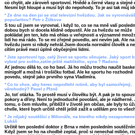
co chytit, ale zároveň sportovní. Hnědé a černé vlasy a stejné 
Nesmí být hloupé a musí být do nepohody. To je asi tak můj id
* Ze dne na den jsi se stal televizní hvězdou. Jak se vyrovnává
popularitou? Petr z Žižkova
S tou už jsem se vyrovnal, i když to, co se na mně valí posledn
dobou bych si docela klidně odpustil. Ale za hvězdu se může
pokládat jen ten, kdo má ohlas u veřejnosti a významné množs
lidí ho má rádo. To se mi zřejmě povedlo, ani nevím jak. Ale na
hvězdu jsem si nikdy nehrál.Jsem docela normální člověk a nej
cítím právě mezi úplně obyčejnými lidmi.
* Jste sportovní typ, celý život se sportu věnujete. Jaký sport 
vybral pro svého,zatím ještě maličkého, syna ? Radana
Ať jednou dělá to, co ho baví. Já ho můžu trochu naučit baske
minigolf a možná i trošičku fotbal. Ale ke sportu ho rozhodně
povedu, stejně jako prvního syna Vladimíra.
* Co to chce, aby herec nepodlehl rutině, aby byl samozřejmý,
věrohodný? Pavel z Plzně
Jo, toť otázka. To prostě musí v člověku být. A pak je to spous
pokory a dřiny. Není to jednoduché povolání, ale je nádherné. 
tomu, o čem mluvíte, přiblížil v životě jen občas, ale byly to ú
chvíle, které bych určitě chtěl ještě zažít a udělám pro to všec
* Je nějaký soutěžící z Milionáře, na kterého nikdy nezapomen
Lukáš
Určitě ten poslední doktor z Brna v mém posledním soutěžním
Když jsem se ho na chodbě zeptal, proč si nenechal milión, ri