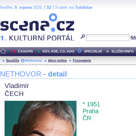
,
, |
|
32
Neděle
9. srpena
2026
Svátek má
Soběslav
Scéna.cz
NA
ČASOPIS
KDY, KDE, CO, KDO
SPECIÁLNÍ
SLUŽBY/INFO
Soutěže
Nethovory
Akce online
Fotogalerie
NETHOVOR
- detail
Vladimír
ČECH
* 1951
Praha
ČR