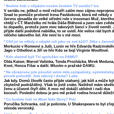
* Budete hrát v nějakém novém českém TV seriálu? Iva
V seriálu ne, jelikož o mně režiséři zatím moc zájmu neprojevuj
Snad to pomůže prolomit Irena Pavlásková, která mě někdy v
červnu obsadila do velké střední role v inscenaci Muž, kteréh
chtějí v ČT. Manželku mi hrála Dáša Bláhová a jsem sám zvěda
to dopadlo, protože jsem moc takových šancí v životě neměl. J
přijde další podobná nabídka, to se uvidí. Ale velice rád bych 
něčeho takového šel. Ale není to v mé moci.
* Cítil jsi se někdy v nějaké roli jako ve své kůži? Jitka z Jarom
Merkucio v Romeovi a Julii, Lunin ve hře Edvarda Radzinskéh
Jago v Othellovi a Jiří ve hře Kdo se bojí Virginie Woolfové.
* Kdo vlastně byli Tví spolužáci na DAMU?
Olda Kaiser, Marcel Vašinka, Tonda Procházka, Mirek Meduna,
Knot, Honza Fišar a další. Mluvím o pražské DAMU.
* Na obrazovce jste působil velmi mile,sympaticky, optimisticky
prostě pohodář. Jste takový i doma? Lada
Jak kdy. Domů člověk často přijde utahaný, jak kůň a může bý
zbytečně podrážděný. Však to jistě znáte. Naštěstí mám skvěl
ženu a úžasné čtyři děti. A moc mě dokáží uklidnit i naši dva
kocouři. Poslední dobou je pro mě právě rodina hrozně důleži
* Co budete hrát ve West Side Story? Petr
Poručíka Schranka, což je policista. U Shakespeara to byl zře
vévoda veronský.