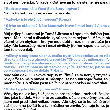
život není peříčko. V lásce k Ostravě mi to ale stejně nezabráni
* Budete v muzikálu West Side Story i zpívat?
Ne. Je to bohužel pouze činoherní role.
* Vždycky jste chtěl být hercem? Roman
* S kým se přátelíte? Máte kamarády hlavně mezi herci? Alena z
Kladna
Můj nejlepší kamarád je Tomáš Jirman a i spousta dalších jso
herci. Mezi herci a divadelníky vůbec jsem nejradši. Mám je rád
všemi jejich chybami, kterým moc dobře rozumím, protože je
taky. Ale kamarády mám i mezi civilisty (to mě napadlo a tak j
tam to slovo dal).
* Vážený a milý pane Čechu, chtěla bych Vám poděkovat za ná
tři roky a úžasnou atmosféru soutěže "Chcete být milionářem".
nástupce, i když má slavné rodiče, má k Vaší profesionalitě ho
daleko... Prostě nám na obrazovce chybíte. Prozraďte, jak se m
co v současné době děláte ? Marta
Moc vám děkuju. Takové dopisy mi říkají, že to nebyly zbytečné
roky a že to mělo smysl. K nástupci se nebudu vyjadřovat, to j
pochopíte. Co dělám jsem už řekl v předchozích odpovědích.
* Vždycky jste chtěl být hercem? Roman
Vždycky ne, ale když už jsem se pro to jednou rozhodl, šel js
tím, jako buldok. A to mi to ze začátku dělalo problémy, proto
jsem měl před lidmi velkou trému. Ale když se to konečně prol
zažil jsem na jevišti tu a tam nádherné chvíle. Nelituju toho, je 
krásné zaměstnání.