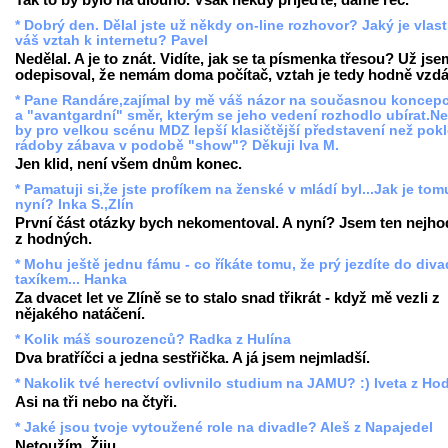
* Dobrý den. Dělal jste už někdy on-line rozhovor? Jaký je vlas
váš vztah k internetu? Pavel
Nedělal. A je to znát. Vidíte, jak se ta písmenka třesou? Už jse
odepisoval, že nemám doma počítač, vztah je tedy hodně vzdá
* Pane Randáre,zajímal by mě váš názor na současnou koncep
a "avantgardní" směr, kterým se jeho vedení rozhodlo ubírat.N
by pro velkou scénu MDZ lepší klasičtější představení než pokl
rádoby zábava v podobě "show"? Děkuji Iva M.
Jen klid, není všem dnům konec.
* Pamatuji si,že jste profíkem na ženské v mládí byl...Jak je tom
nyní? Inka S.,Zlín
První část otázky bych nekomentoval. A nyní? Jsem ten nejho
z hodných.
* Mohu ještě jednu fámu - co říkáte tomu, že prý jezdíte do diva
taxíkem... Hanka
Za dvacet let ve Zlíně se to stalo snad třikrát - když mě vezli z
nějakého natáčení.
* Kolik máš sourozenců? Radka z Hulína
Dva bratříčci a jedna sestřička. A já jsem nejmladší.
* Nakolik tvé herectví ovlivnilo studium na JAMU? :) Iveta z Ho
Asi na tři nebo na čtyři.
* Jaké jsou tvoje vytoužené role na divadle? Aleš z Napajedel
Netoužím. Žiju.