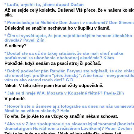
* Luďo, urychli to, jdeme dupat! Dušan
Až se sejde celý kolektiv, Dušane! Víš přece, že v našem kolekt
síla.
* Pronásleduje tě Moliérův Don Juan i v soukromí? Don Slivovi
Důsledně se snažím nechávat ho v šuplíku v šatně.
* Čím si vysvětlujete, že jste nejoblíbenějším hercem zlínského
divadla? Pavel, Zlín
A odkedy?
* Dostal ste sa už do takej situácie, že ste mali chuť matke
poďakovať za ukončenie obchodnej akadémie? Klára
Pokaždé, když sedám za psací stroj či počítač.
* Dobrý podvečer pán Randár, Ferymu ste odpísali, že ako chla
ste chcel byť profíkom "přes ženský". A čo teraz - nevypomstil
vám to ako otcovi troch detí? G.D.
Nikoli. V této sféře jsem konal vždy odpovědně.
* Jak se ti hraje W.A. Mozarta v Kouzelné flétně? Pavla-Zlín
V pohodě.
* Hovorili ste o úsmeve aj z fotografie sa dnes na nás usmievate
Mračíte sa vôbec niekedy? Hela
To víte, že jo.Ale to se vždycky snažím někam schovat.
* Ako sa v Zlíne spolupracuje so slovenskými tvorcami (konkré
dramaturgom Horváthom a režisérom Lavríkom)? Peter, Zvolen
Tak to by bylo na dlouho. Však někdy přijeďte, dáme řeč.