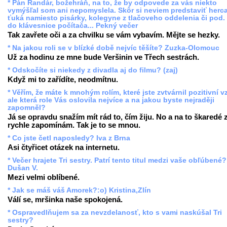
* Pán Randár, božehráň, na to, že by odpovede za vás niekto
vymýšľal som ani nepomyslela. Skôr si neviem predstaviť herc
ťuká namiesto pisárky, kolegyne z tlačoveho oddelenia či pod.
do klávesnice počítača... Pekný večer
Tak zavřete oči a za chvilku se vám vybavím. Mějte se hezky.
* Na jakou roli se v blízké době nejvíc těšíte? Zuzka-Olomouc
Už za hodinu ze mne bude Veršinin ve Třech sestrách.
* Odskočíte si niekedy z divadla aj do filmu? (zaj)
Když mi to zařídíte, neodmítnu.
* Věřím, že máte k mnohým rolím, které jste zvtvárnil pozitivní v
ale která role Vás oslovila nejvíce a na jakou byste nejraději
zapomněl?
Já se opravdu snažím mít rád to, čím žiju. No a na to škaredé 
rychle zapomínám. Tak je to se mnou.
* Co jste četl naposledy? Iva z Brna
Asi čtyřicet otázek na internetu.
* Večer hrajete Tri sestry. Patrí tento titul medzi vaše obľúbené?
Dušan V.
Mezi velmi oblíbené.
* Jak se máš váš Amorek?:o) Kristina,Zlín
Válí se, mršinka naše spokojená.
* Ospravedlňujem sa za nevzdelanosť, kto s vami naskúšal Tri
sestry?