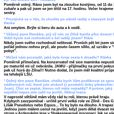
Poměrně volný. Ráno jsem byl na zkoušce kostýmu, od 11 do 
zubaře a pak už jsem se jen těšil na 17. hodinu. Večer hrajeme 
sestry.
* Proslýchá se o Vás, že chodíte po městě raději v tmavých brýlí
Hanka
Ani omylem. Brýle si beru do auta a k vodě.
* Vážený pane Randáre, prý už nás ve Zlíně bavíte přes dvacet 
Vrátil byste své rozhodnutí a šel raději jinam? Klára
Nikdy jsem svého rozhodnutí nelitoval. Prvních pět let jsem si
pořád jednou nohou pryč, ale pouto časem sílilo, až uzrálo v "
pobyt".
* Můžeš nám prozradit, jaká byla tvoje cesta k divadlu? Klárka
Poměrně přímočará. Na konzervatoř mě sice maminka nepustil
po maturitě mi už nebránila. JAMU - přijímačky na první pokus
pak už hurá do Zlína!!! Nutno dodat, že jsem měl kvalitní průp
na tehdejší LŠU.
* Dobrý den pane Randáre, chtěla bych Vám poděkovat za spo
nádherných rolí, které jste ztvárnil (z poslední doby především
Juan). Chci se zeptat, kterou roli máte nejraději? A potom, jaký
největší trapas jste zažil na jevišti. Děkuji Ivana
V naprosté většině mám vždy rád tu roli, kterou právě hraju.
Kdybych zavzpomínal - určitě první velká role ve Zlíně - Des G
Lišák Pseudolus nebo Equus... To by bylo na dlouho. A trapas
Jednou jsem málem usnul na jevišti, když jsem dělal dvacet m
strom v Ardenském lese v Shakespearově inscenaci Jak se vám