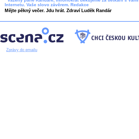
* Vážený pane Randáre, mnohokrát děkujeme za setkání s Vámi
Internetu. Vaše slovo závěrem. Redakce
Mějte pěkný večer. Jdu hrát. Zdraví Luděk Randár
Zprávy do emailu