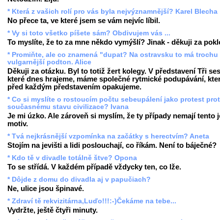
* Která z vašich rolí pro vás byla nejvýznamnější? Karel Blecha
No přece ta, ve které jsem se vám nejvíc líbil.
* Vy si toto všetko píšete sám? Obdivujem vás ...
To myslíte, že to za mne někdo vymýšlí? Jinak - děkuji za pok
* Promiňte, ale co znamená "dupat? Na ostravsku to má trochu
vulgarnější podton. Alice
Děkuji za otázku. Byl to totiž žert kolegy. V představení Tři ses
které dnes hrajeme, máme společné rytmické podupávání, kter
před každým představením opakujeme.
* Co si myslíte o rostoucím počtu sebeupálení jako protest prot
současnému stavu civilizace? Ivana
Je mi úzko. Ale zároveň si myslím, že ty případy nemají tento 
motiv.
* Tvá nejkrásnější vzpomínka na začátky s herectvím? Aneta
Stojím na jevišti a lidi poslouchají, co říkám. Není to báječné?
* Kdo tě v divadle totálně štve? Opona
To se střídá. V každém případě vždycky ten, co lže.
* Dôjde z domu do divadla aj v papučiach?
Ne, ulice jsou špinavé.
* Zdraví tě rekvizitárna,Luďo!!!:-)Čekáme na tebe...
Vydržte, ještě čtyři minuty.