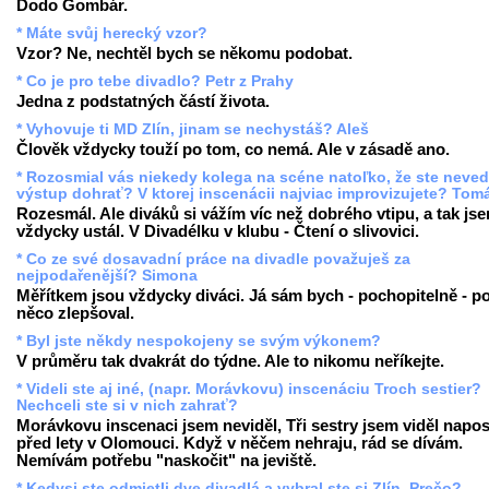
Dodo Gombár.
* Máte svůj herecký vzor?
Vzor? Ne, nechtěl bych se někomu podobat.
* Co je pro tebe divadlo? Petr z Prahy
Jedna z podstatných částí života.
* Vyhovuje ti MD Zlín, jinam se nechystáš? Aleš
Člověk vždycky touží po tom, co nemá. Ale v zásadě ano.
* Rozosmial vás niekedy kolega na scéne natoľko, že ste neved
výstup dohrať? V ktorej inscenácii najviac improvizujete? Tom
Rozesmál. Ale diváků si vážím víc než dobrého vtipu, a tak js
vždycky ustál. V Divadélku v klubu - Čtení o slivovici.
* Co ze své dosavadní práce na divadle považuješ za
nejpodařenější? Simona
Měřítkem jsou vždycky diváci. Já sám bych - pochopitelně - p
něco zlepšoval.
* Byl jste někdy nespokojeny se svým výkonem?
V průměru tak dvakrát do týdne. Ale to nikomu neříkejte.
* Videli ste aj iné, (napr. Morávkovu) inscenáciu Troch sestier?
Nechceli ste si v nich zahrať?
Morávkovu inscenaci jsem neviděl, Tři sestry jsem viděl napo
před lety v Olomouci. Když v něčem nehraju, rád se dívám.
Nemívám potřebu "naskočit" na jeviště.
* Kedysi ste odmietli dve divadlá a vybral ste si Zlín. Prečo?