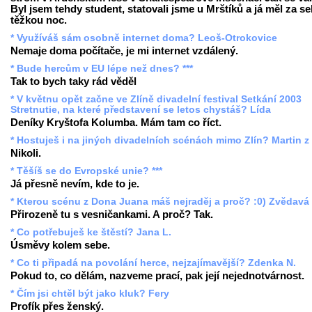
Byl jsem tehdy student, statovali jsme u Mrštíků a já měl za s
těžkou noc.
* Využíváš sám osobně internet doma? Leoš-Otrokovice
Nemaje doma počítače, je mi internet vzdálený.
* Bude hercům v EU lépe než dnes? ***
Tak to bych taky rád věděl
* V květnu opět začne ve Zlíně divadelní festival Setkání 2003
Stretnutie, na které představení se letos chystáš? Lída
Deníky Kryštofa Kolumba. Mám tam co říct.
* Hostuješ i na jiných divadelních scénách mimo Zlín? Martin z
Nikoli.
* Těšíš se do Evropské unie? ***
Já přesně nevím, kde to je.
* Kterou scénu z Dona Juana máš nejraděj a proč? :0) Zvědavá
Přirozeně tu s vesničankami. A proč? Tak.
* Co potřebuješ ke štěstí? Jana L.
Úsměvy kolem sebe.
* Co ti připadá na povolání herce, nejzajímavější? Zdenka N.
Pokud to, co dělám, nazveme prací, pak její nejednotvárnost.
* Čím jsi chtěl být jako kluk? Fery
Profík přes ženský.