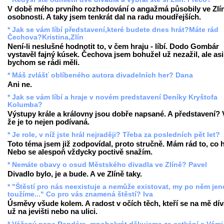
V době mého prvního rozhodování o angažmá působily ve Zlí
osobnosti. A taky jsem tenkrát dal na radu moudřejších.
* Jak se vám líbí představení,které budete dnes hrát?Máte rád
Čechova?Kristina,Zlín
Není-li neslušné hodnotit to, v čem hraju - líbí. Dodo Gombár
vystavěl fajný kúsek. Čechova jsem bohužel už nezažil, ale asi
bychom se rádi měli.
* Máš zvlášť oblíbeného autora divadelních her? Dana
Ani ne.
* Jak se vám líbí a hraje v novém predstavení Deníky Kryštofa
Kolumba?
Výstupy krále a královny jsou dobře napsané. A představení? 
že je to nejen podívaná.
* Je role, v níž jste hrál nejraději? Třeba za posledních pět let?
Toto téma jsem již zodpovídal, proto stručně. Mám rád to, co h
Nebo se alespoň vždycky poctivě snažím.
* Nemáte obavy o osud Městského divadla ve Zlíně? Pavel
Divadlo bylo, je a bude. A ve Zlíně taky.
* "Štěstí pro nás neexistuje a nemůže existovat, my po něm je
toužíme..." Co pro vás znamená štěstí? Iva
Úsměvy všude kolem. A radost v očích těch, kteří se na mě díva
už na jevišti nebo na ulici.