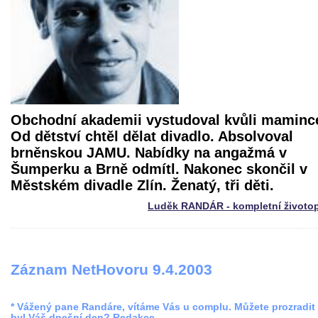
Obchodní akademii vystudoval kvůli maminc
Od dětství chtěl dělat divadlo. Absolvoval
brněnskou JAMU. Nabídky na angažmá v
Šumperku a Brně odmítl. Nakonec skončil v
Městském divadle Zlín. Ženatý, tři děti.
Luděk RANDÁR - kompletní životop
Záznam NetHovoru 9.4.2003
* Vážený pane Randáre, vítáme Vás u complu. Můžete prozradit 
byl Váš dnešní den? Redakce