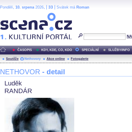
,
, |
|
33
Pondělí
10. srpena
2026
Svátek má
Roman
Scéna.cz
NA
ČASOPIS
KDY, KDE, CO, KDO
SPECIÁLNÍ
SLUŽBY/INFO
Soutěže
Nethovory
Akce online
Fotogalerie
NETHOVOR
- detail
Luděk
RANDÁR