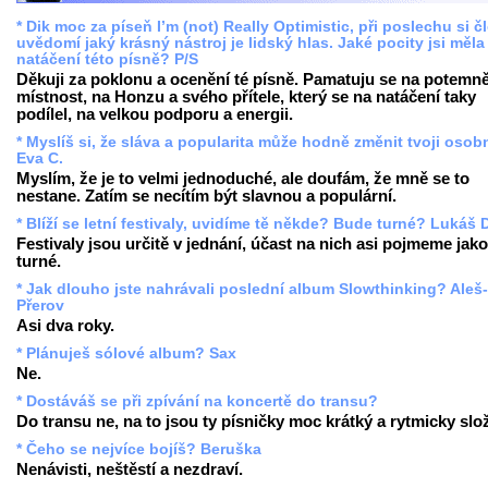
* Dik moc za píseň I’m (not) Really Optimistic, při poslechu si č
uvědomí jaký krásný nástroj je lidský hlas. Jaké pocity jsi měla 
natáčení této písně? P/S
Děkuji za poklonu a ocenění té písně. Pamatuju se na potemn
místnost, na Honzu a svého přítele, který se na natáčení taky
podílel, na velkou podporu a energii.
* Myslíš si, že sláva a popularita může hodně změnit tvoji oso
Eva C.
Myslím, že je to velmi jednoduché, ale doufám, že mně se to
nestane. Zatím se necítím být slavnou a populární.
* Blíží se letní festivaly, uvidíme tě někde? Bude turné? Lukáš 
Festivaly jsou určitě v jednání, účast na nich asi pojmeme jako
turné.
* Jak dlouho jste nahrávali poslední album Slowthinking? Aleš-
Přerov
Asi dva roky.
* Plánuješ sólové album? Sax
Ne.
* Dostáváš se při zpívání na koncertě do transu?
Do transu ne, na to jsou ty písničky moc krátký a rytmicky slož
* Čeho se nejvíce bojíš? Beruška
Nenávisti, neštěstí a nezdraví.