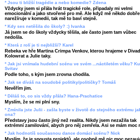
* Jsou ti bližší tragédie a nebo komedie? Zdena
Vždycky jsem si přála hrát tragické role, připadaly mi velmi
emocionální a jako stvořené pro mě. Ale když mě někdo dobře
narežíruje v komedii, tak mě to baví stejně.
* Kdy ses netěšila do školy? :) Ivanka
Já jsem se do školy vždycky těšila, ale často jsem tam vůbec
nedošla.
* Která z rolí je ti nejbližší? Karel
Rebeka ve hře Martina Crimpa Venkov, kterou hrajeme v Divad
Kolowrat a Julie taky.
* Jak jsi vnímala hudební scénu ve svém ...náctiletém věku? Ku
Svitav
Podle toho, s kým jsem zrovna chodila.
* Jak se díváš na soudobé politiky/političky? Tomáš
Nevěřím jim.
* Děláš to, co sis vždy přála? Hana-Prachatice
Myslím, že se mi plní sny.
* Zmínila jste Julii - zašla byste v životě do stejného extrému ja
ona?
Představy jsou často jiný než realita. Nikdy jsem nezažila tak
extrémní zamilování, abych pro něj zemřela. Asi se mám moc 
* Jak hodnotíš současnou dance domácí scénu? Nick
Myslím, že je spousta projektů, ale osobně mě nic moc nezauj