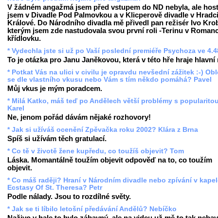
V žádném angažmá jsem před vstupem do ND nebyla, ale hos
jsem v Divadle Pod Palmovkou a v Klicperově divadle v Hradc
Králové. Do Národního divadla mě přivedl pan režisér Ivo Krob
kterým jsem zde nastudovala svou první roli -Terinu v Romanc
křídlovku.
* Vydechla jste si už po Vaší poslední premiéře Psychoza ve 4.
To je otázka pro Janu Janěkovou, která v této hře hraje hlavní r
* Potkat Vás na ulici v civilu je opravdu nevšední zážitek :-) Ob
se dle vlastního vkusu nebo Vám s tím někdo pomáhá? Pavel
Můj vkus je mým poradcem.
* Milá Katko, máš teď po Andělech větší problémy s popularito
Karel
Ne, jenom pořád dávám nějaké rozhovory!
* Jak si užíváš ocenění Zpěvačka roku 2002? Klára z Brna
Spíš si užívám těch gratulací.
* Co tě v životě žene kupředu, co toužíš objevit? Tom
Láska. Momantálně toužím objevit odpověď na to, co toužím
objevit.
* Co máš raději? Hraní v Národním divadle nebo zpívání v kape
Ecstasy Of St. Theresa? Petr
Podle nálady. Jsou to rozdílné světy.
* Jak se ti líbilo letošní předávání Andělů? Nebíčko