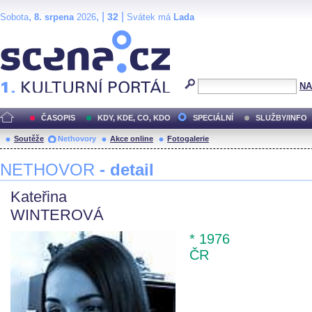
,
, |
|
32
Sobota
8. srpena
2026
Svátek má
Lada
Scéna.cz
NA
ČASOPIS
KDY, KDE, CO, KDO
SPECIÁLNÍ
SLUŽBY/INFO
Soutěže
Nethovory
Akce online
Fotogalerie
NETHOVOR
- detail
Kateřina
WINTEROVÁ
* 1976
ČR