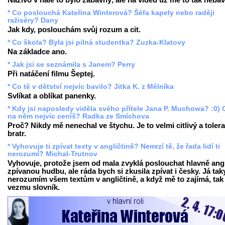
Naživo v hale to bylo zábavný, ale na videu už mě to tak nebav
* Co poslouchá Kateřina Winterová? Šéfa kapely nebo raději
ražiséry? Dany
Jak kdy, poslouchám svůj rozum a cit.
* Co škola? Byla jsi pilná studentka? Zuzka-Klatovy
Na základce ano.
* Jak jsi se seznámila s Janem? Perry
Při natáčení filmu Šeptej.
* Co tě v dětství nejvíc bavilo? Jitka K. z Mělníka
Svlíkat a oblíkat panenky.
* Kdy jsi naposledy viděla svého přítele Jana P. Muchowa? :0) 
na něm nejvíc ceníš? Radka ze Smíchova
Proč? Nikdy mě nenechal ve štychu. Je to velmi citlivý a tolera
bratr.
* Vyhovuje ti zpívat texty v angličtině? Nemrzí tě, že řada lidí ti
nerozumí? Michal-Trutnov
Vyhovuje, protože jsem od mala zvyklá poslouchat hlavně ang
zpívanou hudbu, ale ráda bych si zkusila zpívat i česky. Já tak
nerozumím všem textům v angličtině, a když mě to zajímá, tak 
vezmu slovník.