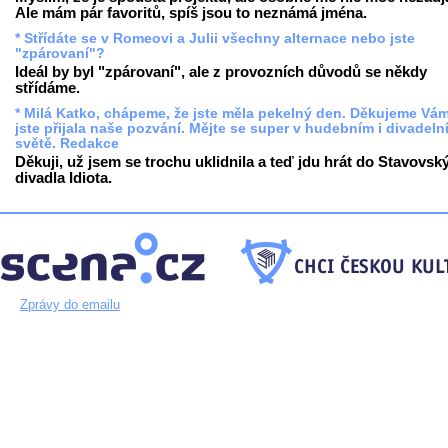
Ale mám pár favoritů, spíš jsou to neznámá jména.
* Střídáte se v Romeovi a Julii všechny alternace nebo jste
"zpárovaní"?
Ideál by byl "zpárovaní", ale z provozních důvodů se někdy
střídáme.
* Milá Katko, chápeme, že jste měla pekelný den. Děkujeme Vám
jste přijala naše pozvání. Mějte se super v hudebním i divadeln
světě. Redakce
Děkuji, už jsem se trochu uklidnila a teď jdu hrát do Stavovsk
divadla Idiota.
Zprávy do emailu