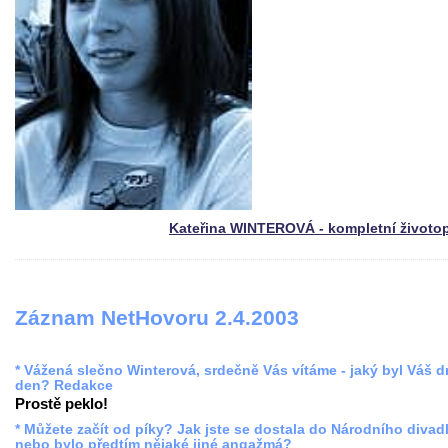
Kateřina WINTEROVÁ - kompletní životo
Záznam NetHovoru 2.4.2003
* Vážená slečno Winterová, srdečně Vás vítáme - jaký byl Váš 
den? Redakce
Prostě peklo!
* Můžete začít od píky? Jak jste se dostala do Národního divadl
nebo bylo předtím nějaké jiné angažmá?