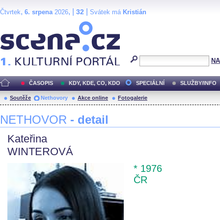
,
, |
|
32
Čtvrtek
6. srpena
2026
Svátek má
Kristián
Scéna.cz
NA
ČASOPIS
KDY, KDE, CO, KDO
SPECIÁLNÍ
SLUŽBY/INFO
Soutěže
Nethovory
Akce online
Fotogalerie
NETHOVOR
- detail
Kateřina
WINTEROVÁ
* 1976
ČR