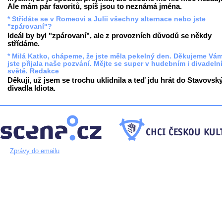
Ale mám pár favoritů, spíš jsou to neznámá jména.
* Střídáte se v Romeovi a Julii všechny alternace nebo jste
"zpárovaní"?
Ideál by byl "zpárovaní", ale z provozních důvodů se někdy
střídáme.
* Milá Katko, chápeme, že jste měla pekelný den. Děkujeme Vám
jste přijala naše pozvání. Mějte se super v hudebním i divadeln
světě. Redakce
Děkuji, už jsem se trochu uklidnila a teď jdu hrát do Stavovsk
divadla Idiota.
Zprávy do emailu