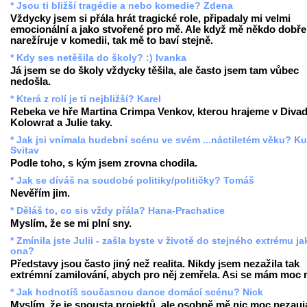
* Jsou ti bližší tragédie a nebo komedie? Zdena
Vždycky jsem si přála hrát tragické role, připadaly mi velmi
emocionální a jako stvořené pro mě. Ale když mě někdo dobře
narežíruje v komedii, tak mě to baví stejně.
* Kdy ses netěšila do školy? :) Ivanka
Já jsem se do školy vždycky těšila, ale často jsem tam vůbec
nedošla.
* Která z rolí je ti nejbližší? Karel
Rebeka ve hře Martina Crimpa Venkov, kterou hrajeme v Divad
Kolowrat a Julie taky.
* Jak jsi vnímala hudební scénu ve svém ...náctiletém věku? Ku
Svitav
Podle toho, s kým jsem zrovna chodila.
* Jak se díváš na soudobé politiky/političky? Tomáš
Nevěřím jim.
* Děláš to, co sis vždy přála? Hana-Prachatice
Myslím, že se mi plní sny.
* Zmínila jste Julii - zašla byste v životě do stejného extrému ja
ona?
Představy jsou často jiný než realita. Nikdy jsem nezažila tak
extrémní zamilování, abych pro něj zemřela. Asi se mám moc 
* Jak hodnotíš současnou dance domácí scénu? Nick
Myslím, že je spousta projektů, ale osobně mě nic moc nezauj