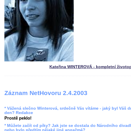
Kateřina WINTEROVÁ - kompletní životo
Záznam NetHovoru 2.4.2003
* Vážená slečno Winterová, srdečně Vás vítáme - jaký byl Váš 
den? Redakce
Prostě peklo!
* Můžete začít od píky? Jak jste se dostala do Národního divadl
nebo bylo předtím nějaké jiné angažmá?