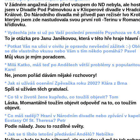
V žádném angažmá jsem před vstupem do ND nebyla, ale hos
jsem v Divadle Pod Palmovkou a v Klicperově divadle v Hradc
Králové. Do Národního divadla mě přivedl pan režisér Ivo Krob
kterým jsem zde nastudovala svou první roli -Terinu v Romanc
křídlovku.
* Vydechla jste si už po Vaší poslední premiéře Psychoza ve 4.
To je otázka pro Janu Janěkovou, která v této hře hraje hlavní r
* Potkat Vás na ulici v civilu je opravdu nevšední zážitek :-) Ob
se dle vlastního vkusu nebo Vám s tím někdo pomáhá? Pavel
Můj vkus je mým poradcem.
* Milá Katko, máš teď po Andělech větší problémy s popularito
Karel
Ne, jenom pořád dávám nějaké rozhovory!
* Jak si užíváš ocenění Zpěvačka roku 2002? Klára z Brna
Spíš si užívám těch gratulací.
* Co tě v životě žene kupředu, co toužíš objevit? Tom
Láska. Momantálně toužím objevit odpověď na to, co toužím
objevit.
* Co máš raději? Hraní v Národním divadle nebo zpívání v kape
Ecstasy Of St. Theresa? Petr
Podle nálady. Jsou to rozdílné světy.
* Jak se ti líbilo letošní předávání Andělů? Nebíčko