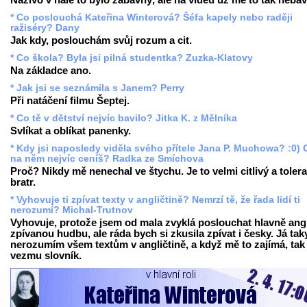
Naživo v hale to bylo zábavný, ale na videu už mě to tak nebav
* Co poslouchá Kateřina Winterová? Šéfa kapely nebo raději
ražiséry? Dany
Jak kdy, poslouchám svůj rozum a cit.
* Co škola? Byla jsi pilná studentka? Zuzka-Klatovy
Na základce ano.
* Jak jsi se seznámila s Janem? Perry
Při natáčení filmu Šeptej.
* Co tě v dětství nejvíc bavilo? Jitka K. z Mělníka
Svlíkat a oblíkat panenky.
* Kdy jsi naposledy viděla svého přítele Jana P. Muchowa? :0) 
na něm nejvíc ceníš? Radka ze Smíchova
Proč? Nikdy mě nenechal ve štychu. Je to velmi citlivý a tolera
bratr.
* Vyhovuje ti zpívat texty v angličtině? Nemrzí tě, že řada lidí ti
nerozumí? Michal-Trutnov
Vyhovuje, protože jsem od mala zvyklá poslouchat hlavně ang
zpívanou hudbu, ale ráda bych si zkusila zpívat i česky. Já tak
nerozumím všem textům v angličtině, a když mě to zajímá, tak 
vezmu slovník.