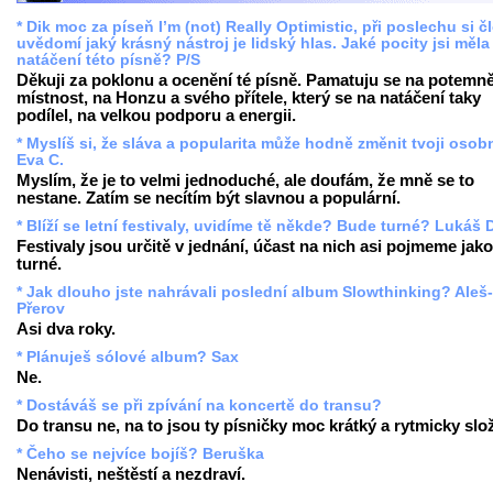
* Dik moc za píseň I’m (not) Really Optimistic, při poslechu si č
uvědomí jaký krásný nástroj je lidský hlas. Jaké pocity jsi měla 
natáčení této písně? P/S
Děkuji za poklonu a ocenění té písně. Pamatuju se na potemn
místnost, na Honzu a svého přítele, který se na natáčení taky
podílel, na velkou podporu a energii.
* Myslíš si, že sláva a popularita může hodně změnit tvoji oso
Eva C.
Myslím, že je to velmi jednoduché, ale doufám, že mně se to
nestane. Zatím se necítím být slavnou a populární.
* Blíží se letní festivaly, uvidíme tě někde? Bude turné? Lukáš 
Festivaly jsou určitě v jednání, účast na nich asi pojmeme jako
turné.
* Jak dlouho jste nahrávali poslední album Slowthinking? Aleš-
Přerov
Asi dva roky.
* Plánuješ sólové album? Sax
Ne.
* Dostáváš se při zpívání na koncertě do transu?
Do transu ne, na to jsou ty písničky moc krátký a rytmicky slož
* Čeho se nejvíce bojíš? Beruška
Nenávisti, neštěstí a nezdraví.