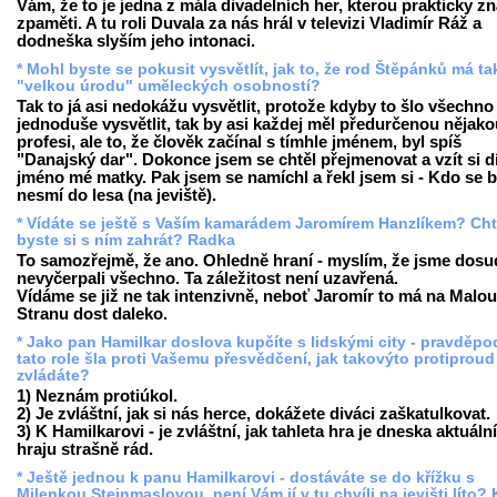
Vám, že to je jedna z mála divadelních her, kterou prakticky z
zpaměti. A tu roli Duvala za nás hrál v televizi Vladimír Ráž a
dodneška slyším jeho intonaci.
* Mohl byste se pokusit vysvětlít, jak to, že rod Štěpánků má t
"velkou úrodu" uměleckých osobností?
Tak to já asi nedokážu vysvětlit, protože kdyby to šlo všechno
jednoduše vysvětlit, tak by asi každej měl předurčenou nějako
profesi, ale to, že člověk začínal s tímhle jménem, byl spíš
"Danajský dar". Dokonce jsem se chtěl přejmenovat a vzít si d
jméno mé matky. Pak jsem se namíchl a řekl jsem si - Kdo se b
nesmí do lesa (na jeviště).
* Vídáte se ještě s Vaším kamarádem Jaromírem Hanzlíkem? Cht
byste si s ním zahrát? Radka
To samozřejmě, že ano. Ohledně hraní - myslím, že jsme dosu
nevyčerpali všechno. Ta záležitost není uzavřená.
Vídáme se již ne tak intenzivně, neboť Jaromír to má na Malou
Stranu dost daleko.
* Jako pan Hamilkar doslova kupčíte s lidskými city - pravděp
tato role šla proti Vašemu přesvědčení, jak takovýto protiproud
zvládáte?
1) Neznám protiúkol.
2) Je zvláštní, jak si nás herce, dokážete diváci zaškatulkovat.
3) K Hamilkarovi - je zvláštní, jak tahleta hra je dneska aktuální,
hraju strašně rád.
* Ještě jednou k panu Hamilkarovi - dostáváte se do křížku s
Milenkou Steinmaslovou, není Vám jí v tu chvíli na jevišti líto? 