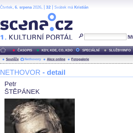
,
, |
|
32
Čtvrtek
6. srpena
2026
Svátek má
Kristián
Scéna.cz
NA
ČASOPIS
KDY, KDE, CO, KDO
SPECIÁLNÍ
SLUŽBY/INFO
Soutěže
Nethovory
Akce online
Fotogalerie
NETHOVOR
- detail
Petr
ŠTĚPÁNEK