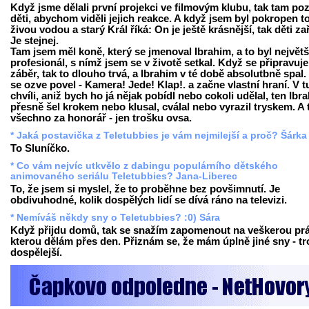
Když jsme dělali první projekci ve filmovým klubu, tak tam poz
děti, abychom viděli jejich reakce. A když jsem byl pokropen t
živou vodou a starý Král říká: On je ještě krásnější, tak děti za
Je stejnej.
Tam jsem měl koně, který se jmenoval Ibrahim, a to byl největš
profesionál, s nímž jsem se v životě setkal. Když se připravuje
záběr, tak to dlouho trvá, a Ibrahim v té době absolutbně spal.
se ozve povel - Kamera! Jede! Klap!. a začne vlastní hraní. V t
chvíli, aniž bych ho já nějak pobídl nebo cokoli udělal, ten Ibr
přesně šel krokem nebo klusal, cválal nebo vyrazil tryskem. A 
všechno za honorář - jen trošku ovsa.
* Jaká postavička z Teletubbies je vám nejmilejší a proč? Šárka
To Sluníčko.
* Co vám nejvíc utkvělo z dabingu populárního dětského
animovaného seriálu Teletubbies? Jana-Liberec
To, že jsem si myslel, že to proběhne bez povšimnutí. Je
obdivuhodné, kolik dospělých lidí se dívá ráno na televizi.
* Nemíváš někdy sny o Teletubbies? :0) Sára
Když přijdu domů, tak se snažím zapomenout na veškerou prá
kterou dělám přes den. Přiznám se, že mám úplně jiné sny - t
dospělejší.