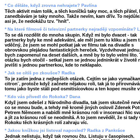
* Co děláte, když zrovna nehrajete? Pavlína
Těch aktivit mám tolik, a těch koníčků taky moc, a těch přátel, 
zanedbávám je taky mnoho. Takže nevím, kam dřív. To nejdůlež
asi je, že nedokážu tzv. "hnít".
* Na které filmové či televizní partnerky nejraději vzpomínáte? 
To se dá rozdělit do mnoha skupin. Když mi bylo dvacet - tak
partnerky byly ke mně adekvátní, ale měl jsem tu kliku a jsem
vděčný, že jsem se mohl potkat jak ve filmu tak na divadle s
obrovskou plejádou fantastických hereček. Vyzdvihovat jednu,
bych zapomenul na deset dalších, a mně by to bylo velmi líto.
otázku bych otočil - setkal jsem se jednou jedninkrát v životě 
jevišti s jednou partnerkou, kde to neklapalo.
* Jak se cítíš po zkoušce? Radka
To je zatím jedna z nejlepších otázek. Cejtím se jako vymačkan
citron¨, protože když začnete nějakou roli, tak já to přirovnáv
tomu jako byste stáli pod osmitisícovkou a ten kopec musíte v
* Kdo vás přivedl do Rokoka? Dana
Když jsem odešel z Národního divadla, tak jsem skutečně nev
co se mnou bude, a tehdy mě kromě jiných oslovil Zdenek Potu
Petrem Němcem a nabídli mně krásnou roli v inscenaci Nic sv
a jít za krásnou rolí se neodmítá. A to jsem nevěděl, že si tady 
Rokoku těch krásných rolí zahraju víc.
* Jakou knížkou jsi listoval naposled? Radka z Pankráce
Jednak nelistuju, když tak rovnou čtu. Listuju v časopisech.