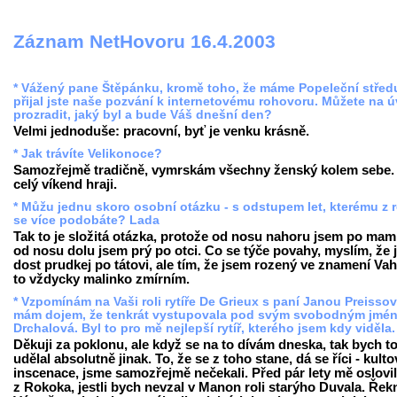
Záznam NetHovoru 16.4.2003
* Vážený pane Štěpánku, kromě toho, že máme Popeleční střed
přijal jste naše pozvání k internetovému rohovoru. Můžete na 
prozradit, jaký byl a bude Váš dnešní den?
Velmi jednoduše: pracovní, byť je venku krásně.
* Jak trávíte Velikonoce?
Samozřejmě tradičně, vymrskám všechny ženský kolem sebe.
celý víkend hraji.
* Můžu jednu skoro osobní otázku - s odstupem let, kterému z 
se více podobáte? Lada
Tak to je složitá otázka, protože od nosu nahoru jsem po mam
od nosu dolu jsem prý po otci. Co se týče povahy, myslím, že
dost prudkej po tátovi, ale tím, že jsem rozený ve znamení Vah
to vždycky malinko zmírním.
* Vzpomínám na Vaši roli rytíře De Grieux s paní Janou Preisso
mám dojem, že tenkrát vystupovala pod svým svobodným jmé
Drchalová. Byl to pro mě nejlepší rytíř, kterého jsem kdy viděla
Děkuji za poklonu, ale když se na to dívám dneska, tak bych t
udělal absolutně jinak. To, že se z toho stane, dá se říci - kulto
inscenace, jsme samozřejmě nečekali. Před pár lety mě oslovil
z Rokoka, jestli bych nevzal v Manon roli starýho Duvala. Řek