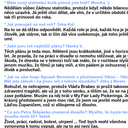
* Máte svoji statistiku kolik princů jste hrál? Monika :)
Nědělám vůbec žádnou statistiku, protože když někdo bilancuj
něco uzavírá. Já ještě chci dělat, ale vím, že v určitém období 
tak tři princové do roka.
* Jak pracuješ na své roli? Jirka-Krč
Na to se dá těžko odpovědět. Každá role je jiná, každá hra je ji
člověk, jak stárne, tak si čím dál více uvědomuje, jak toho ješt
umí.
* Jaké jsou tvé nejbližší plány? Hanka V.
Těch plánu je teda moc. Některé jsou krátkodobé, jiné v horiz
let. Je pravda, že na práci v divadle si nemohu stěžovat, ale je
škoda, že dneska se v televizi točí tak málo, že v rozhlase slyš
jenom muziku, že filmů je taky míň, a tím pádem je ochuzenej 
divák a posluchač.
* Jak se vám hraje Squash Bernstein v představení Viktor – Vikt
Měl jste zálusk i na jinou roli z tohoto muzikálu? Jitka z Mostu
Bohužel, to nehrajeme, protože Vláďa Brabec si prožil takovo
zdravotní tragédii, ale už je z toho venku, a těším se, že se na j
zase potkáme. Musím za něj hrát v My Fair Lady Pickeringa. Je
krásný představení a jsem moc rád, že jsem na jevišti mohl po
Láďou Županičem, což si slibujeme už dlouho.
* Co pro Petra Štěpánka znamená divadlo? Myslíte, že byste be
divadla mohl žít? Vašek
Život, práci, radost, bolest, utrpení ... Teď bych mohl všechna
synonyma k tomu vypsat, ale na to asi není čas.