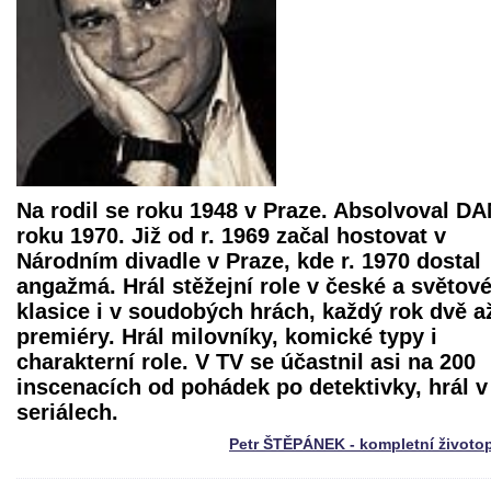
Na rodil se roku 1948 v Praze. Absolvoval D
roku 1970. Již od r. 1969 začal hostovat v
Národním divadle v Praze, kde r. 1970 dostal
angažmá. Hrál stěžejní role v české a světov
klasice i v soudobých hrách, každý rok dvě až
premiéry. Hrál milovníky, komické typy i
charakterní role. V TV se účastnil asi na 200
inscenacích od pohádek po detektivky, hrál v
seriálech.
Petr ŠTĚPÁNEK - kompletní životo