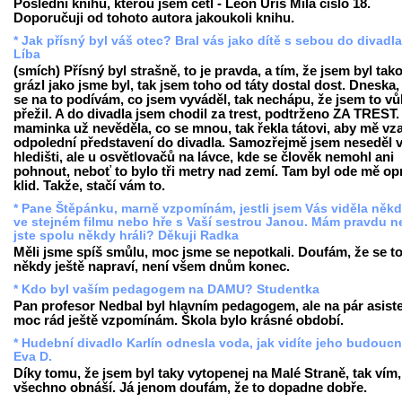
Poslední knihu, kterou jsem četl - Leon Uris Milá číslo 18.
Doporučuji od tohoto autora jakoukoli knihu.
* Jak přísný byl váš otec? Bral vás jako dítě s sebou do divadl
Líba
(smích) Přísný byl strašně, to je pravda, a tím, že jsem byl tak
grázl jako jsme byl, tak jsem toho od táty dostal dost. Dneska,
se na to podívám, co jsem vyváděl, tak nechápu, že jsem to v
přežil. A do divadla jsem chodil za trest, podtrženo ZA TREST
maminka už nevěděla, co se mnou, tak řekla tátovi, aby mě vza
odpolední představení do divadla. Samozřejmě jsem neseděl 
hledišti, ale u osvětlovačů na lávce, kde se člověk nemohl ani
pohnout, neboť to bylo tři metry nad zemí. Tam byl ode mě o
klid. Takže, stačí vám to.
* Pane Štěpánku, marně vzpomínám, jestli jsem Vás viděla někd
ve stejném filmu nebo hře s Vaší sestrou Janou. Mám pravdu 
jste spolu někdy hráli? Děkuji Radka
Měli jsme spíš smůlu, moc jsme se nepotkali. Doufám, že se t
někdy ještě napraví, není všem dnům konec.
* Kdo byl vaším pedagogem na DAMU? Studentka
Pan profesor Nedbal byl hlavním pedagogem, ale na pár asist
moc rád ještě vzpomínám. Škola bylo krásné období.
* Hudební divadlo Karlín odnesla voda, jak vidíte jeho budouc
Eva D.
Díky tomu, že jsem byl taky vytopenej na Malé Straně, tak vím,
všechno obnáší. Já jenom doufám, že to dopadne dobře.