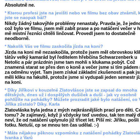
Absolutně ne.
* Kterou profesi jste na jevišti nebo ve filmu bez obav ztvárnil, 
jste se naopak bál?
Nikdy žádný takovýhle problémy nenastaly. Pravda je, že jedn
což bylo ve filmu, jsem měl zabít prase a po natáčení večer v 
mě místní řezníci chtěli linčovat. Provedl jsem to dostatečně
neodborně.
* Nakolik Vás ve filmu zaskočila jízda na koni?
Jízda na koni mě nezaskočila, protože jsem měl obrovskou kli
tátův velký kamarád byl ředitelem hřebčína Schwarzenberk u
Netolic a pár prázdnin jsme tam mohli s klukama pobýt. Což
znamená starat se přes den o koně a večer jsme si tím pádem
za odměnu vyjet. Tam jsem získal základní zkušenosti a pak j
měli kliku na fakultě, protože jsme si vydupali jeden semestr j
na koni.
* Díky Jiříkovi v kouzelné Zlatovlásce jste se zapsal do mnoha
dětských, dnes už i dospělých dušiček a duší - jak vy osobně
pohlížíte na pohádky? Můžete prozradit jaké bylo natáčení, co
Jiříka zůstalo? Díky. Karla
Zlatovláska byla jedna z mých nejkrásnějších prací pro děti. C
tomu? Je zajímavý, když ji vždycky teď uvedou, tak ten malý d
neví, že od natáčení uplynulo již třicet let. Píší mi: Jiříku, pošli
fotku. Netuší, cp se mnou ten čas udělal. :-)
* Máte nějakou pěknou vzpomínku z natáčení pohádky Zlatovl
Ivanka z Varů