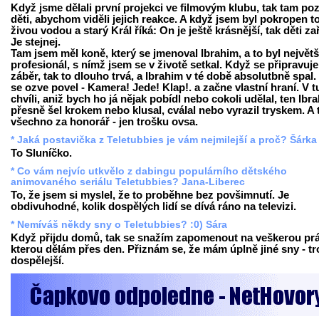
Když jsme dělali první projekci ve filmovým klubu, tak tam poz
děti, abychom viděli jejich reakce. A když jsem byl pokropen t
živou vodou a starý Král říká: On je ještě krásnější, tak děti za
Je stejnej.
Tam jsem měl koně, který se jmenoval Ibrahim, a to byl největš
profesionál, s nímž jsem se v životě setkal. Když se připravuje
záběr, tak to dlouho trvá, a Ibrahim v té době absolutbně spal.
se ozve povel - Kamera! Jede! Klap!. a začne vlastní hraní. V t
chvíli, aniž bych ho já nějak pobídl nebo cokoli udělal, ten Ibr
přesně šel krokem nebo klusal, cválal nebo vyrazil tryskem. A 
všechno za honorář - jen trošku ovsa.
* Jaká postavička z Teletubbies je vám nejmilejší a proč? Šárka
To Sluníčko.
* Co vám nejvíc utkvělo z dabingu populárního dětského
animovaného seriálu Teletubbies? Jana-Liberec
To, že jsem si myslel, že to proběhne bez povšimnutí. Je
obdivuhodné, kolik dospělých lidí se dívá ráno na televizi.
* Nemíváš někdy sny o Teletubbies? :0) Sára
Když přijdu domů, tak se snažím zapomenout na veškerou prá
kterou dělám přes den. Přiznám se, že mám úplně jiné sny - t
dospělejší.