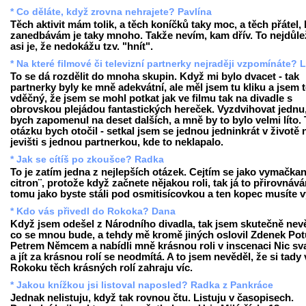
* Co děláte, když zrovna nehrajete? Pavlína
Těch aktivit mám tolik, a těch koníčků taky moc, a těch přátel, 
zanedbávám je taky mnoho. Takže nevím, kam dřív. To nejdůlež
asi je, že nedokážu tzv. "hnít".
* Na které filmové či televizní partnerky nejraději vzpomínáte? 
To se dá rozdělit do mnoha skupin. Když mi bylo dvacet - tak
partnerky byly ke mně adekvátní, ale měl jsem tu kliku a jsem
vděčný, že jsem se mohl potkat jak ve filmu tak na divadle s
obrovskou plejádou fantastických hereček. Vyzdvihovat jednu,
bych zapomenul na deset dalších, a mně by to bylo velmi líto.
otázku bych otočil - setkal jsem se jednou jedninkrát v životě 
jevišti s jednou partnerkou, kde to neklapalo.
* Jak se cítíš po zkoušce? Radka
To je zatím jedna z nejlepších otázek. Cejtím se jako vymačkan
citron¨, protože když začnete nějakou roli, tak já to přirovnáv
tomu jako byste stáli pod osmitisícovkou a ten kopec musíte v
* Kdo vás přivedl do Rokoka? Dana
Když jsem odešel z Národního divadla, tak jsem skutečně nev
co se mnou bude, a tehdy mě kromě jiných oslovil Zdenek Potu
Petrem Němcem a nabídli mně krásnou roli v inscenaci Nic sv
a jít za krásnou rolí se neodmítá. A to jsem nevěděl, že si tady 
Rokoku těch krásných rolí zahraju víc.
* Jakou knížkou jsi listoval naposled? Radka z Pankráce
Jednak nelistuju, když tak rovnou čtu. Listuju v časopisech.