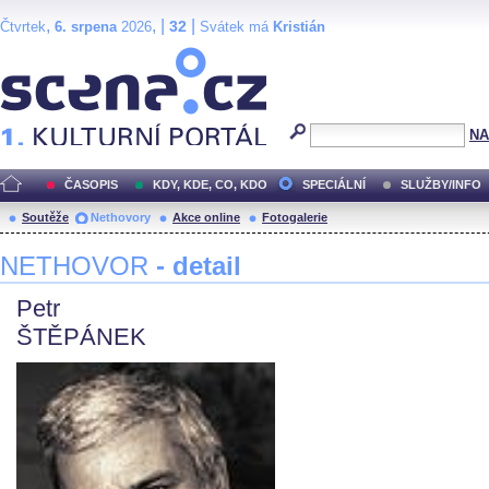
,
, |
|
32
Čtvrtek
6. srpena
2026
Svátek má
Kristián
Scéna.cz
NA
ČASOPIS
KDY, KDE, CO, KDO
SPECIÁLNÍ
SLUŽBY/INFO
Soutěže
Nethovory
Akce online
Fotogalerie
NETHOVOR
- detail
Petr
ŠTĚPÁNEK