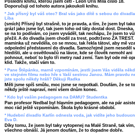
Poslední knihu, kterou jsem četl - Leon Uris Milá číslo 18.
Doporučuji od tohoto autora jakoukoli knihu.
* Jak přísný byl váš otec? Bral vás jako dítě s sebou do divadl
Líba
(smích) Přísný byl strašně, to je pravda, a tím, že jsem byl tak
grázl jako jsme byl, tak jsem toho od táty dostal dost. Dneska,
se na to podívám, co jsem vyváděl, tak nechápu, že jsem to v
přežil. A do divadla jsem chodil za trest, podtrženo ZA TREST
maminka už nevěděla, co se mnou, tak řekla tátovi, aby mě vza
odpolední představení do divadla. Samozřejmě jsem neseděl 
hledišti, ale u osvětlovačů na lávce, kde se člověk nemohl ani
pohnout, neboť to bylo tři metry nad zemí. Tam byl ode mě o
klid. Takže, stačí vám to.
* Pane Štěpánku, marně vzpomínám, jestli jsem Vás viděla někd
ve stejném filmu nebo hře s Vaší sestrou Janou. Mám pravdu 
jste spolu někdy hráli? Děkuji Radka
Měli jsme spíš smůlu, moc jsme se nepotkali. Doufám, že se t
někdy ještě napraví, není všem dnům konec.
* Kdo byl vaším pedagogem na DAMU? Studentka
Pan profesor Nedbal byl hlavním pedagogem, ale na pár asist
moc rád ještě vzpomínám. Škola bylo krásné období.
* Hudební divadlo Karlín odnesla voda, jak vidíte jeho budouc
Eva D.
Díky tomu, že jsem byl taky vytopenej na Malé Straně, tak vím,
všechno obnáší. Já jenom doufám, že to dopadne dobře.