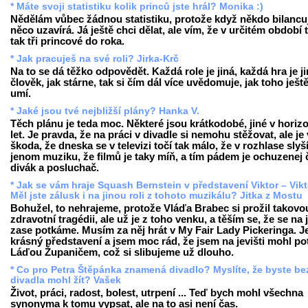
* Máte svoji statistiku kolik princů jste hrál? Monika :)
Nědělám vůbec žádnou statistiku, protože když někdo bilancuj
něco uzavírá. Já ještě chci dělat, ale vím, že v určitém období 
tak tři princové do roka.
* Jak pracuješ na své roli? Jirka-Krč
Na to se dá těžko odpovědět. Každá role je jiná, každá hra je ji
člověk, jak stárne, tak si čím dál více uvědomuje, jak toho ješt
umí.
* Jaké jsou tvé nejbližší plány? Hanka V.
Těch plánu je teda moc. Některé jsou krátkodobé, jiné v horiz
let. Je pravda, že na práci v divadle si nemohu stěžovat, ale je
škoda, že dneska se v televizi točí tak málo, že v rozhlase slyš
jenom muziku, že filmů je taky míň, a tím pádem je ochuzenej 
divák a posluchač.
* Jak se vám hraje Squash Bernstein v představení Viktor – Vikt
Měl jste zálusk i na jinou roli z tohoto muzikálu? Jitka z Mostu
Bohužel, to nehrajeme, protože Vláďa Brabec si prožil takovo
zdravotní tragédii, ale už je z toho venku, a těším se, že se na j
zase potkáme. Musím za něj hrát v My Fair Lady Pickeringa. Je
krásný představení a jsem moc rád, že jsem na jevišti mohl po
Láďou Županičem, což si slibujeme už dlouho.
* Co pro Petra Štěpánka znamená divadlo? Myslíte, že byste be
divadla mohl žít? Vašek
Život, práci, radost, bolest, utrpení ... Teď bych mohl všechna
synonyma k tomu vypsat, ale na to asi není čas.