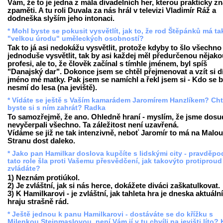
Vám, že to je jedna z mála divadelních her, kterou prakticky z
zpaměti. A tu roli Duvala za nás hrál v televizi Vladimír Ráž a
dodneška slyším jeho intonaci.
* Mohl byste se pokusit vysvětlít, jak to, že rod Štěpánků má t
"velkou úrodu" uměleckých osobností?
Tak to já asi nedokážu vysvětlit, protože kdyby to šlo všechno
jednoduše vysvětlit, tak by asi každej měl předurčenou nějako
profesi, ale to, že člověk začínal s tímhle jménem, byl spíš
"Danajský dar". Dokonce jsem se chtěl přejmenovat a vzít si d
jméno mé matky. Pak jsem se namíchl a řekl jsem si - Kdo se b
nesmí do lesa (na jeviště).
* Vídáte se ještě s Vaším kamarádem Jaromírem Hanzlíkem? Cht
byste si s ním zahrát? Radka
To samozřejmě, že ano. Ohledně hraní - myslím, že jsme dosu
nevyčerpali všechno. Ta záležitost není uzavřená.
Vídáme se již ne tak intenzivně, neboť Jaromír to má na Malou
Stranu dost daleko.
* Jako pan Hamilkar doslova kupčíte s lidskými city - pravděp
tato role šla proti Vašemu přesvědčení, jak takovýto protiproud
zvládáte?
1) Neznám protiúkol.
2) Je zvláštní, jak si nás herce, dokážete diváci zaškatulkovat.
3) K Hamilkarovi - je zvláštní, jak tahleta hra je dneska aktuální,
hraju strašně rád.
* Ještě jednou k panu Hamilkarovi - dostáváte se do křížku s
Milenkou Steinmaslovou, není Vám jí v tu chvíli na jevišti líto? 