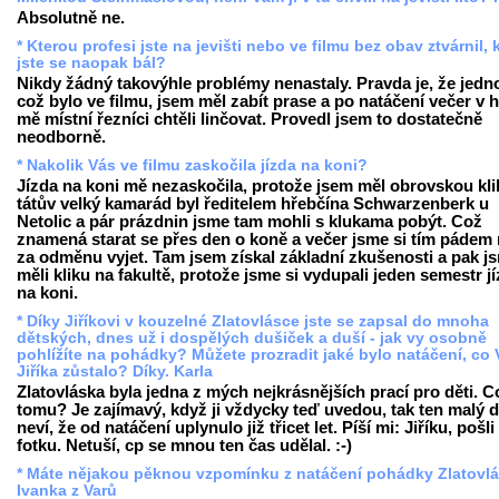
Absolutně ne.
* Kterou profesi jste na jevišti nebo ve filmu bez obav ztvárnil, 
jste se naopak bál?
Nikdy žádný takovýhle problémy nenastaly. Pravda je, že jedn
což bylo ve filmu, jsem měl zabít prase a po natáčení večer v 
mě místní řezníci chtěli linčovat. Provedl jsem to dostatečně
neodborně.
* Nakolik Vás ve filmu zaskočila jízda na koni?
Jízda na koni mě nezaskočila, protože jsem měl obrovskou kli
tátův velký kamarád byl ředitelem hřebčína Schwarzenberk u
Netolic a pár prázdnin jsme tam mohli s klukama pobýt. Což
znamená starat se přes den o koně a večer jsme si tím pádem
za odměnu vyjet. Tam jsem získal základní zkušenosti a pak j
měli kliku na fakultě, protože jsme si vydupali jeden semestr j
na koni.
* Díky Jiříkovi v kouzelné Zlatovlásce jste se zapsal do mnoha
dětských, dnes už i dospělých dušiček a duší - jak vy osobně
pohlížíte na pohádky? Můžete prozradit jaké bylo natáčení, co
Jiříka zůstalo? Díky. Karla
Zlatovláska byla jedna z mých nejkrásnějších prací pro děti. C
tomu? Je zajímavý, když ji vždycky teď uvedou, tak ten malý d
neví, že od natáčení uplynulo již třicet let. Píší mi: Jiříku, pošli
fotku. Netuší, cp se mnou ten čas udělal. :-)
* Máte nějakou pěknou vzpomínku z natáčení pohádky Zlatovl
Ivanka z Varů