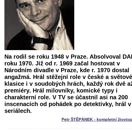
Na rodil se roku 1948 v Praze. Absolvoval D
roku 1970. Již od r. 1969 začal hostovat v
Národním divadle v Praze, kde r. 1970 dostal
angažmá. Hrál stěžejní role v české a světov
klasice i v soudobých hrách, každý rok dvě až
premiéry. Hrál milovníky, komické typy i
charakterní role. V TV se účastnil asi na 200
inscenacích od pohádek po detektivky, hrál v
seriálech.
Petr ŠTĚPÁNEK - kompletní životo