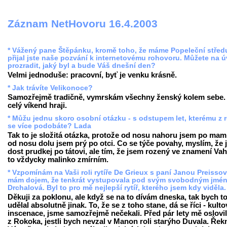
Záznam NetHovoru 16.4.2003
* Vážený pane Štěpánku, kromě toho, že máme Popeleční střed
přijal jste naše pozvání k internetovému rohovoru. Můžete na 
prozradit, jaký byl a bude Váš dnešní den?
Velmi jednoduše: pracovní, byť je venku krásně.
* Jak trávíte Velikonoce?
Samozřejmě tradičně, vymrskám všechny ženský kolem sebe.
celý víkend hraji.
* Můžu jednu skoro osobní otázku - s odstupem let, kterému z 
se více podobáte? Lada
Tak to je složitá otázka, protože od nosu nahoru jsem po mam
od nosu dolu jsem prý po otci. Co se týče povahy, myslím, že
dost prudkej po tátovi, ale tím, že jsem rozený ve znamení Vah
to vždycky malinko zmírním.
* Vzpomínám na Vaši roli rytíře De Grieux s paní Janou Preisso
mám dojem, že tenkrát vystupovala pod svým svobodným jmé
Drchalová. Byl to pro mě nejlepší rytíř, kterého jsem kdy viděla
Děkuji za poklonu, ale když se na to dívám dneska, tak bych t
udělal absolutně jinak. To, že se z toho stane, dá se říci - kulto
inscenace, jsme samozřejmě nečekali. Před pár lety mě oslovil
z Rokoka, jestli bych nevzal v Manon roli starýho Duvala. Řek