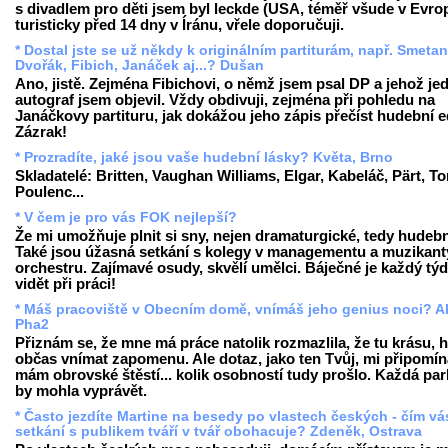
s divadlem pro děti jsem byl leckde (USA, téměř všude v Evrop
turisticky před 14 dny v Íránu, vřele doporučuji.
* Dostal jste se už někdy k originálním partiturám, např. Smetan
Dvořák, Fibich, Janáček aj...? Dušan
Ano, jistě. Zejména Fibichovi, o němž jsem psal DP a jehož je
autograf jsem objevil. Vždy obdivuji, zejména při pohledu na
Janáčkovy partituru, jak dokážou jeho zápis přečíst hudební ed
Zázrak!
* Prozradíte, jaké jsou vaše hudební lásky? Květa, Brno
Skladatelé: Britten, Vaughan Williams, Elgar, Kabeláč, Pärt, To
Poulenc...
* V čem je pro vás FOK nejlepší?
Že mi umožňuje plnit si sny, nejen dramaturgické, tedy hudební
Také jsou úžasná setkání s kolegy v managementu a muzikant
orchestru. Zajímavé osudy, skvělí umělci. Báječné je každý tý
vidět při práci!
* Máš pracoviště v Obecním domě, vnímáš jeho genius noci? A
Pha2
Přiznám se, že mne má práce natolik rozmazlila, že tu krásu, hi
občas vnímat zapomenu. Ale dotaz, jako ten Tvůj, mi připomín
mám obrovské štěstí... kolik osobností tudy prošlo. Každá par
by mohla vyprávět.
* Často jezdíte Martine na besedy po vlastech českých - čím vá
setkání s publikem tváří v tvář obohacuje? Zdeněk, Ostrava