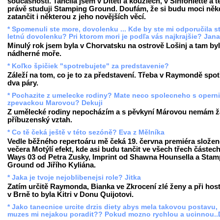
současnosti. Tančila jsem v Dítěti a kouzlech, v Sinfoniettě a 
právě studuji Stamping Ground. Doufám, že si budu moci něk
zatančit i některou z jeho novějších věcí.
* Spomenuli ste more, dovolenku ... Kde by ste mi odporučila st
letnú dovolenku? Pri ktorom mori je podľa vás najkrajšie? Jan
Minulý rok jsem byla v Chorvatsku na ostrově Lošinj a tam by
nádherné moře.
* Koľko špičiek "spotrebujete" za predstavenie?
Záleží na tom, co je to za představení. Třeba v Raymondě spot
dva páry.
* Pochazite z umelecke rodiny? Mate neco spolecneho s operni
zpevackou Marovou? Dekuji
Z umělecké rodiny nepocházím a s pěvkyní Márovou nemám 
příbuzenský vztah.
* Co tě čeká ještě v této sezóně? Eva z Mělníka
Vedle běžného repertoáru mě čeká 19. června premiéra slože
večera Motýlí efekt, kde asi budu tančit ve všech třech částech
Ways 03 od Petra Zusky, Imprint od Shawna Hounsella a Stam
Ground od Jiřího Kyliána.
* Jaka je tvoje nejoblibenejsi role? Jitka
Zatím určitě Raymonda, Bianka ve Zkrocení zlé ženy a při hos
v Brně to byla Kitri v Donu Quijotovi.
* Jako tanecnice urcite drzis diety abys mela takovou postavu,
muzes mi nejakou poradit?? Pokud mozno rychlou a ucinnou..