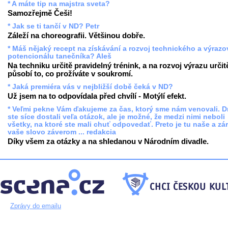
* A máte tip na majstra sveta?
Samozřejmě Češi!
* Jak se ti tančí v ND? Petr
Záleží na choreografii. Většinou dobře.
* Máš nějaký recept na získávání a rozvoj technického a výraz
potencionálu tanečníka? Aleš
Na techniku určitě pravidelný trénink, a na rozvoj výrazu určit
působí to, co prožíváte v soukromí.
* Jaká premiéra vás v nejbližší době čeká v ND?
Už jsem na to odpovídala před chvílí - Motýlí efekt.
* Veľmi pekne Vám ďakujeme za čas, ktorý sme nám venovali. 
ste síce dostali veľa otázok, ale je možné, že medzi nimi neboli
všetky, na ktoré ste mali chuť odpovedať. Preto je tu naše a zá
vaše slovo záverom ... redakcia
Díky všem za otázky a na shledanou v Národním divadle.
Zprávy do emailu