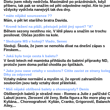
Dietu jsem nikdy nedržela. Maximálně po prázdninách, když
přiberu, tak pak se snažím od pěti odpoledne nejíst. Ale to js
vždycky vydržela nanejvýš tak dva dny.
* máte nějáké sourozence ??
Mám, o pět let staršího bratra Davida.
* Kromě ležení na pláži, pěstuješ ještě jiný sport? "A"
Během sezony nestihnu nic. V létě plavu a snažím se trochu
posilovat. Občas jezdím na kole.
* Sledujete MS v hokeji? Vlado, Senec
Sleduji. Škoda, že jsem se nemohla dívat na dnešní zápas s
Finskem...
* Jaká byla tvoje cesta k baletu?
V šesti letech mě maminka přihlásila do baletní přípravky ND,
protože jsem doma pořád chodila po špičkách.
* Jake jsou vase vztahy v souboru? Citite zavist ze strany kole
Diky za odpoved
Vztahy máme normální a myslím si, že oproti zahraničním
souborům jsou tady vztahy dost přátelské.
* Máš nějaké oblíbené balety a choreografy? Denis
Oblíbených baletů je strašně moc - Romeo a Julie z pařížské 
Labutí jezero, Zkrocení zlé ženy, Bella figura a No more play o
Kyliána... Choreografové: Kylián, Cranko, Grigorovič, Balanch
Ailey,...