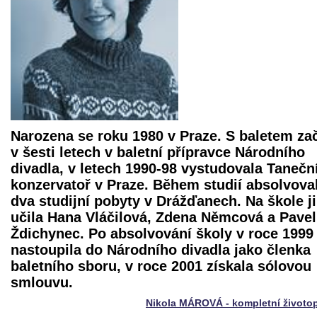
Narozena se roku 1980 v Praze. S baletem za
v šesti letech v baletní přípravce Národního
divadla, v letech 1990-98 vystudovala Tanečn
konzervatoř v Praze. Během studií absolvova
dva studijní pobyty v Drážďanech. Na škole ji
učila Hana Vláčilová, Zdena Němcová a Pavel
Ždichynec. Po absolvování školy v roce 1999
nastoupila do Národního divadla jako členka
baletního sboru, v roce 2001 získala sólovou
smlouvu.
Nikola MÁROVÁ - kompletní životo