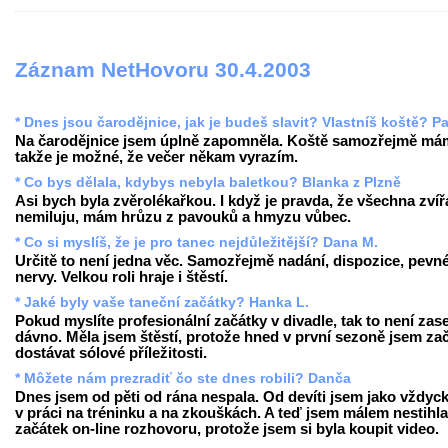
Záznam NetHovoru 30.4.2003
* Dnes jsou čarodějnice, jak je budeš slavit? Vlastníš koště? Pa
Na čarodějnice jsem úplně zapomněla. Koště samozřejmě má
takže je možné, že večer někam vyrazím.
* Co bys dělala, kdybys nebyla baletkou? Blanka z Plzně
Asi bych byla zvěrolékařkou. I když je pravda, že všechna zvíř
nemiluju, mám hrůzu z pavouků a hmyzu vůbec.
* Co si myslíš, že je pro tanec nejdůležitější? Dana M.
Určitě to není jedna věc. Samozřejmě nadání, dispozice, pevn
nervy. Velkou roli hraje i štěstí.
* Jaké byly vaše taneční začátky? Hanka L.
Pokud myslíte profesionální začátky v divadle, tak to není zase
dávno. Měla jsem štěstí, protože hned v první sezoně jsem za
dostávat sólové příležitosti.
* Môžete nám prezradiť čo ste dnes robili? Danča
Dnes jsem od pěti od rána nespala. Od devíti jsem jako vždyck
v práci na tréninku a na zkouškách. A teď jsem málem nestihla
začátek on-line rozhovoru, protože jsem si byla koupit video.