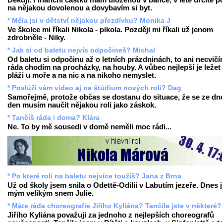
Děkuji. Finanční částku mám uloženou v bance, v létě určitě p
na nějakou dovolenou a dovybavím si byt.
* Měla jsi v dětství nějakou přezdívku? Monika J
Ve školce mi říkali Nikola - pikola. Později mi říkali už jenom
zdrobněle - Niky.
* Jak si od baletu nejvíc odpočineš? Michal
Od baletu si odpočinu až o letních prázdninách, to ani necvičí
ráda chodím na procházky, na houby. A vůbec nejlepší je ležet
pláži u moře a na nic a na nikoho nemyslet.
* Poslúži vám video aj na štúdium nových rolí? Dag
Samořejmě, protože občas se dostanu do situace, že se ze dn
den musím naučit nějakou roli jako záskok.
* Tančíš ráda i doma? Klára
Ne. To by mě sousedi v domě neměli moc rádi...
* Po které roli na baletu nejvíce toužíš? Jana z Brna
Už od školy jsem snila o Odettě-Odilii v Labutím jezeře. Dnes 
mým velikým snem Julie.
* Máte ráda choreografie Jiřího Kyliána? Tančila jste v některé?
Jiřího Kyliána považuji za jednoho z nejlepších choreografů