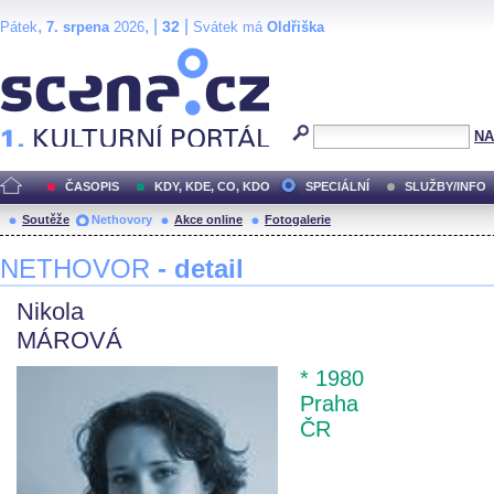
,
, |
|
32
Pátek
7. srpena
2026
Svátek má
Oldřiška
Scéna.cz
NA
ČASOPIS
KDY, KDE, CO, KDO
SPECIÁLNÍ
SLUŽBY/INFO
Soutěže
Nethovory
Akce online
Fotogalerie
NETHOVOR
- detail
Nikola
MÁROVÁ
* 1980
Praha
ČR