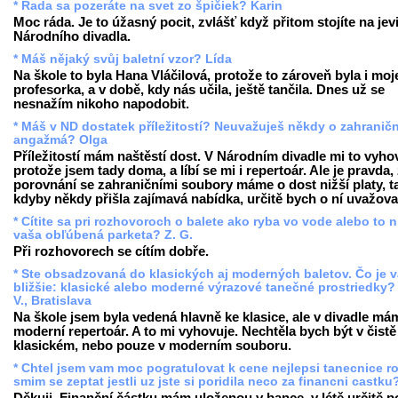
* Rada sa pozeráte na svet zo špičiek? Karin
Moc ráda. Je to úžasný pocit, zvlášť když přitom stojíte na jevi
Národního divadla.
* Máš nějaký svůj baletní vzor? Lída
Na škole to byla Hana Vláčilová, protože to zároveň byla i moj
profesorka, a v době, kdy nás učila, ještě tančila. Dnes už se
nesnažím nikoho napodobit.
* Máš v ND dostatek příležitostí? Neuvažuješ někdy o zahranič
angažmá? Olga
Příležitostí mám naštěstí dost. V Národním divadle mi to vyho
protože jsem tady doma, a líbí se mi i repertoár. Ale je pravda,
porovnání se zahraničními soubory máme o dost nižší platy, t
kdyby někdy přišla zajímavá nabídka, určitě bych o ní uvažova
* Cítite sa pri rozhovoroch o balete ako ryba vo vode alebo to n
vaša obľúbená parketa? Z. G.
Při rozhovorech se cítím dobře.
* Ste obsadzovaná do klasických aj moderných baletov. Čo je 
bližšie: klasické alebo moderné výrazové tanečné prostriedky?
V., Bratislava
Na škole jsem byla vedená hlavně ke klasice, ale v divadle má
moderní repertoár. A to mi vyhovuje. Nechtěla bych být v čistě
klasickém, nebo pouze v moderním souboru.
* Chtel jsem vam moc pogratulovat k cene nejlepsi tanecnice r
smim se zeptat jestli uz jste si poridila neco za financni castku