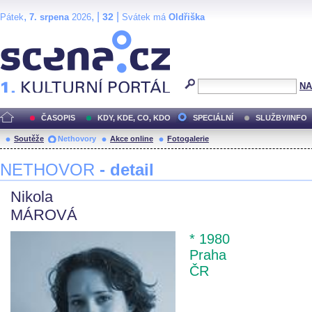
,
, |
|
32
Pátek
7. srpena
2026
Svátek má
Oldřiška
Scéna.cz
NA
ČASOPIS
KDY, KDE, CO, KDO
SPECIÁLNÍ
SLUŽBY/INFO
Soutěže
Nethovory
Akce online
Fotogalerie
NETHOVOR
- detail
Nikola
MÁROVÁ
* 1980
Praha
ČR