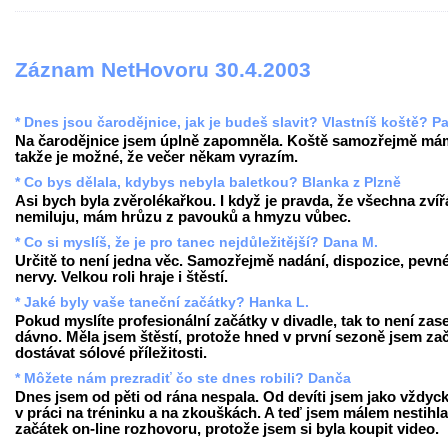
Záznam NetHovoru 30.4.2003
* Dnes jsou čarodějnice, jak je budeš slavit? Vlastníš koště? Pa
Na čarodějnice jsem úplně zapomněla. Koště samozřejmě má
takže je možné, že večer někam vyrazím.
* Co bys dělala, kdybys nebyla baletkou? Blanka z Plzně
Asi bych byla zvěrolékařkou. I když je pravda, že všechna zvíř
nemiluju, mám hrůzu z pavouků a hmyzu vůbec.
* Co si myslíš, že je pro tanec nejdůležitější? Dana M.
Určitě to není jedna věc. Samozřejmě nadání, dispozice, pevn
nervy. Velkou roli hraje i štěstí.
* Jaké byly vaše taneční začátky? Hanka L.
Pokud myslíte profesionální začátky v divadle, tak to není zase
dávno. Měla jsem štěstí, protože hned v první sezoně jsem za
dostávat sólové příležitosti.
* Môžete nám prezradiť čo ste dnes robili? Danča
Dnes jsem od pěti od rána nespala. Od devíti jsem jako vždyck
v práci na tréninku a na zkouškách. A teď jsem málem nestihla
začátek on-line rozhovoru, protože jsem si byla koupit video.