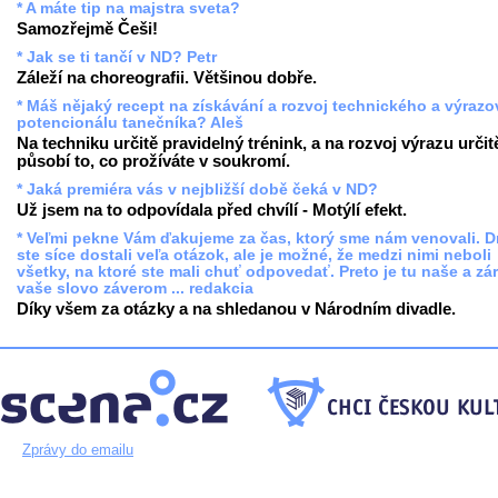
* A máte tip na majstra sveta?
Samozřejmě Češi!
* Jak se ti tančí v ND? Petr
Záleží na choreografii. Většinou dobře.
* Máš nějaký recept na získávání a rozvoj technického a výraz
potencionálu tanečníka? Aleš
Na techniku určitě pravidelný trénink, a na rozvoj výrazu určit
působí to, co prožíváte v soukromí.
* Jaká premiéra vás v nejbližší době čeká v ND?
Už jsem na to odpovídala před chvílí - Motýlí efekt.
* Veľmi pekne Vám ďakujeme za čas, ktorý sme nám venovali. 
ste síce dostali veľa otázok, ale je možné, že medzi nimi neboli
všetky, na ktoré ste mali chuť odpovedať. Preto je tu naše a zá
vaše slovo záverom ... redakcia
Díky všem za otázky a na shledanou v Národním divadle.
Zprávy do emailu