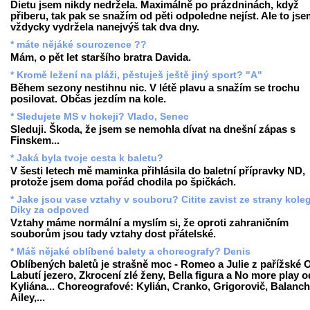
Dietu jsem nikdy nedržela. Maximálně po prázdninách, když
přiberu, tak pak se snažím od pěti odpoledne nejíst. Ale to js
vždycky vydržela nanejvýš tak dva dny.
* máte nějáké sourozence ??
Mám, o pět let staršího bratra Davida.
* Kromě ležení na pláži, pěstuješ ještě jiný sport? "A"
Během sezony nestihnu nic. V létě plavu a snažím se trochu
posilovat. Občas jezdím na kole.
* Sledujete MS v hokeji? Vlado, Senec
Sleduji. Škoda, že jsem se nemohla dívat na dnešní zápas s
Finskem...
* Jaká byla tvoje cesta k baletu?
V šesti letech mě maminka přihlásila do baletní přípravky ND,
protože jsem doma pořád chodila po špičkách.
* Jake jsou vase vztahy v souboru? Citite zavist ze strany kole
Diky za odpoved
Vztahy máme normální a myslím si, že oproti zahraničním
souborům jsou tady vztahy dost přátelské.
* Máš nějaké oblíbené balety a choreografy? Denis
Oblíbených baletů je strašně moc - Romeo a Julie z pařížské 
Labutí jezero, Zkrocení zlé ženy, Bella figura a No more play o
Kyliána... Choreografové: Kylián, Cranko, Grigorovič, Balanch
Ailey,...