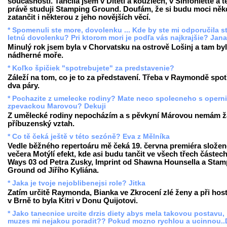
současnosti. Tančila jsem v Dítěti a kouzlech, v Sinfoniettě a 
právě studuji Stamping Ground. Doufám, že si budu moci něk
zatančit i některou z jeho novějších věcí.
* Spomenuli ste more, dovolenku ... Kde by ste mi odporučila st
letnú dovolenku? Pri ktorom mori je podľa vás najkrajšie? Jan
Minulý rok jsem byla v Chorvatsku na ostrově Lošinj a tam by
nádherné moře.
* Koľko špičiek "spotrebujete" za predstavenie?
Záleží na tom, co je to za představení. Třeba v Raymondě spot
dva páry.
* Pochazite z umelecke rodiny? Mate neco spolecneho s operni
zpevackou Marovou? Dekuji
Z umělecké rodiny nepocházím a s pěvkyní Márovou nemám 
příbuzenský vztah.
* Co tě čeká ještě v této sezóně? Eva z Mělníka
Vedle běžného repertoáru mě čeká 19. června premiéra slože
večera Motýlí efekt, kde asi budu tančit ve všech třech částech
Ways 03 od Petra Zusky, Imprint od Shawna Hounsella a Stam
Ground od Jiřího Kyliána.
* Jaka je tvoje nejoblibenejsi role? Jitka
Zatím určitě Raymonda, Bianka ve Zkrocení zlé ženy a při hos
v Brně to byla Kitri v Donu Quijotovi.
* Jako tanecnice urcite drzis diety abys mela takovou postavu,
muzes mi nejakou poradit?? Pokud mozno rychlou a ucinnou..