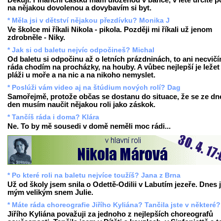
Děkuji. Finanční částku mám uloženou v bance, v létě určitě p
na nějakou dovolenou a dovybavím si byt.
* Měla jsi v dětství nějakou přezdívku? Monika J
Ve školce mi říkali Nikola - pikola. Později mi říkali už jenom
zdrobněle - Niky.
* Jak si od baletu nejvíc odpočineš? Michal
Od baletu si odpočinu až o letních prázdninách, to ani necvičí
ráda chodím na procházky, na houby. A vůbec nejlepší je ležet
pláži u moře a na nic a na nikoho nemyslet.
* Poslúži vám video aj na štúdium nových rolí? Dag
Samořejmě, protože občas se dostanu do situace, že se ze dn
den musím naučit nějakou roli jako záskok.
* Tančíš ráda i doma? Klára
Ne. To by mě sousedi v domě neměli moc rádi...
* Po které roli na baletu nejvíce toužíš? Jana z Brna
Už od školy jsem snila o Odettě-Odilii v Labutím jezeře. Dnes 
mým velikým snem Julie.
* Máte ráda choreografie Jiřího Kyliána? Tančila jste v některé?
Jiřího Kyliána považuji za jednoho z nejlepších choreografů