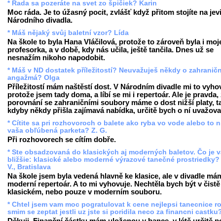
* Rada sa pozeráte na svet zo špičiek? Karin
Moc ráda. Je to úžasný pocit, zvlášť když přitom stojíte na jevi
Národního divadla.
* Máš nějaký svůj baletní vzor? Lída
Na škole to byla Hana Vláčilová, protože to zároveň byla i moj
profesorka, a v době, kdy nás učila, ještě tančila. Dnes už se
nesnažím nikoho napodobit.
* Máš v ND dostatek příležitostí? Neuvažuješ někdy o zahranič
angažmá? Olga
Příležitostí mám naštěstí dost. V Národním divadle mi to vyho
protože jsem tady doma, a líbí se mi i repertoár. Ale je pravda,
porovnání se zahraničními soubory máme o dost nižší platy, t
kdyby někdy přišla zajímavá nabídka, určitě bych o ní uvažova
* Cítite sa pri rozhovoroch o balete ako ryba vo vode alebo to n
vaša obľúbená parketa? Z. G.
Při rozhovorech se cítím dobře.
* Ste obsadzovaná do klasických aj moderných baletov. Čo je 
bližšie: klasické alebo moderné výrazové tanečné prostriedky?
V., Bratislava
Na škole jsem byla vedená hlavně ke klasice, ale v divadle má
moderní repertoár. A to mi vyhovuje. Nechtěla bych být v čistě
klasickém, nebo pouze v moderním souboru.
* Chtel jsem vam moc pogratulovat k cene nejlepsi tanecnice r
smim se zeptat jestli uz jste si poridila neco za financni castku