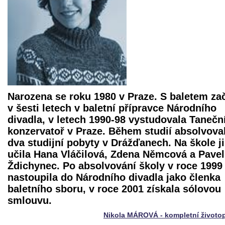
Narozena se roku 1980 v Praze. S baletem za
v šesti letech v baletní přípravce Národního
divadla, v letech 1990-98 vystudovala Tanečn
konzervatoř v Praze. Během studií absolvova
dva studijní pobyty v Drážďanech. Na škole ji
učila Hana Vláčilová, Zdena Němcová a Pavel
Ždichynec. Po absolvování školy v roce 1999
nastoupila do Národního divadla jako členka
baletního sboru, v roce 2001 získala sólovou
smlouvu.
Nikola MÁROVÁ - kompletní životo