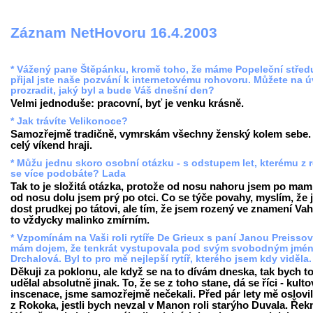
Záznam NetHovoru 16.4.2003
* Vážený pane Štěpánku, kromě toho, že máme Popeleční střed
přijal jste naše pozvání k internetovému rohovoru. Můžete na 
prozradit, jaký byl a bude Váš dnešní den?
Velmi jednoduše: pracovní, byť je venku krásně.
* Jak trávíte Velikonoce?
Samozřejmě tradičně, vymrskám všechny ženský kolem sebe.
celý víkend hraji.
* Můžu jednu skoro osobní otázku - s odstupem let, kterému z 
se více podobáte? Lada
Tak to je složitá otázka, protože od nosu nahoru jsem po mam
od nosu dolu jsem prý po otci. Co se týče povahy, myslím, že
dost prudkej po tátovi, ale tím, že jsem rozený ve znamení Vah
to vždycky malinko zmírním.
* Vzpomínám na Vaši roli rytíře De Grieux s paní Janou Preisso
mám dojem, že tenkrát vystupovala pod svým svobodným jmé
Drchalová. Byl to pro mě nejlepší rytíř, kterého jsem kdy viděla
Děkuji za poklonu, ale když se na to dívám dneska, tak bych t
udělal absolutně jinak. To, že se z toho stane, dá se říci - kulto
inscenace, jsme samozřejmě nečekali. Před pár lety mě oslovil
z Rokoka, jestli bych nevzal v Manon roli starýho Duvala. Řek