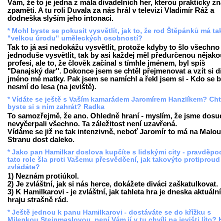
Vám, že to je jedna z mála divadelních her, kterou prakticky z
zpaměti. A tu roli Duvala za nás hrál v televizi Vladimír Ráž a
dodneška slyším jeho intonaci.
* Mohl byste se pokusit vysvětlít, jak to, že rod Štěpánků má t
"velkou úrodu" uměleckých osobností?
Tak to já asi nedokážu vysvětlit, protože kdyby to šlo všechno
jednoduše vysvětlit, tak by asi každej měl předurčenou nějako
profesi, ale to, že člověk začínal s tímhle jménem, byl spíš
"Danajský dar". Dokonce jsem se chtěl přejmenovat a vzít si d
jméno mé matky. Pak jsem se namíchl a řekl jsem si - Kdo se b
nesmí do lesa (na jeviště).
* Vídáte se ještě s Vaším kamarádem Jaromírem Hanzlíkem? Cht
byste si s ním zahrát? Radka
To samozřejmě, že ano. Ohledně hraní - myslím, že jsme dosu
nevyčerpali všechno. Ta záležitost není uzavřená.
Vídáme se již ne tak intenzivně, neboť Jaromír to má na Malou
Stranu dost daleko.
* Jako pan Hamilkar doslova kupčíte s lidskými city - pravděp
tato role šla proti Vašemu přesvědčení, jak takovýto protiproud
zvládáte?
1) Neznám protiúkol.
2) Je zvláštní, jak si nás herce, dokážete diváci zaškatulkovat.
3) K Hamilkarovi - je zvláštní, jak tahleta hra je dneska aktuální,
hraju strašně rád.
* Ještě jednou k panu Hamilkarovi - dostáváte se do křížku s
Milenkou Steinmaslovou, není Vám jí v tu chvíli na jevišti líto? 