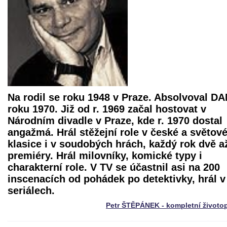
Na rodil se roku 1948 v Praze. Absolvoval D
roku 1970. Již od r. 1969 začal hostovat v
Národním divadle v Praze, kde r. 1970 dostal
angažmá. Hrál stěžejní role v české a světov
klasice i v soudobých hrách, každý rok dvě až
premiéry. Hrál milovníky, komické typy i
charakterní role. V TV se účastnil asi na 200
inscenacích od pohádek po detektivky, hrál v
seriálech.
Petr ŠTĚPÁNEK - kompletní životo