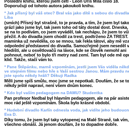
Poslední knihu, kterou jsem četl - Leon Uris Milá číslo 18.
Doporučuji od tohoto autora jakoukoli knihu.
* Jak přísný byl váš otec? Bral vás jako dítě s sebou do divadl
Líba
(smích) Přísný byl strašně, to je pravda, a tím, že jsem byl tak
grázl jako jsme byl, tak jsem toho od táty dostal dost. Dneska,
se na to podívám, co jsem vyváděl, tak nechápu, že jsem to v
přežil. A do divadla jsem chodil za trest, podtrženo ZA TREST
maminka už nevěděla, co se mnou, tak řekla tátovi, aby mě vza
odpolední představení do divadla. Samozřejmě jsem neseděl 
hledišti, ale u osvětlovačů na lávce, kde se člověk nemohl ani
pohnout, neboť to bylo tři metry nad zemí. Tam byl ode mě o
klid. Takže, stačí vám to.
* Pane Štěpánku, marně vzpomínám, jestli jsem Vás viděla někd
ve stejném filmu nebo hře s Vaší sestrou Janou. Mám pravdu 
jste spolu někdy hráli? Děkuji Radka
Měli jsme spíš smůlu, moc jsme se nepotkali. Doufám, že se t
někdy ještě napraví, není všem dnům konec.
* Kdo byl vaším pedagogem na DAMU? Studentka
Pan profesor Nedbal byl hlavním pedagogem, ale na pár asist
moc rád ještě vzpomínám. Škola bylo krásné období.
* Hudební divadlo Karlín odnesla voda, jak vidíte jeho budouc
Eva D.
Díky tomu, že jsem byl taky vytopenej na Malé Straně, tak vím,
všechno obnáší. Já jenom doufám, že to dopadne dobře.