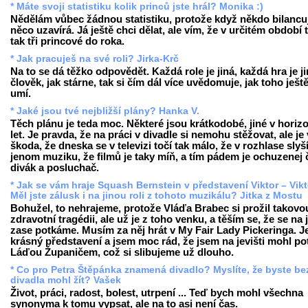
* Máte svoji statistiku kolik princů jste hrál? Monika :)
Nědělám vůbec žádnou statistiku, protože když někdo bilancuj
něco uzavírá. Já ještě chci dělat, ale vím, že v určitém období 
tak tři princové do roka.
* Jak pracuješ na své roli? Jirka-Krč
Na to se dá těžko odpovědět. Každá role je jiná, každá hra je ji
člověk, jak stárne, tak si čím dál více uvědomuje, jak toho ješt
umí.
* Jaké jsou tvé nejbližší plány? Hanka V.
Těch plánu je teda moc. Některé jsou krátkodobé, jiné v horiz
let. Je pravda, že na práci v divadle si nemohu stěžovat, ale je
škoda, že dneska se v televizi točí tak málo, že v rozhlase slyš
jenom muziku, že filmů je taky míň, a tím pádem je ochuzenej 
divák a posluchač.
* Jak se vám hraje Squash Bernstein v představení Viktor – Vikt
Měl jste zálusk i na jinou roli z tohoto muzikálu? Jitka z Mostu
Bohužel, to nehrajeme, protože Vláďa Brabec si prožil takovo
zdravotní tragédii, ale už je z toho venku, a těším se, že se na j
zase potkáme. Musím za něj hrát v My Fair Lady Pickeringa. Je
krásný představení a jsem moc rád, že jsem na jevišti mohl po
Láďou Županičem, což si slibujeme už dlouho.
* Co pro Petra Štěpánka znamená divadlo? Myslíte, že byste be
divadla mohl žít? Vašek
Život, práci, radost, bolest, utrpení ... Teď bych mohl všechna
synonyma k tomu vypsat, ale na to asi není čas.