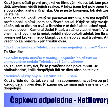
Když jsme dělali první projekci ve filmovým klubu, tak tam poz
děti, abychom viděli jejich reakce. A když jsem byl pokropen t
živou vodou a starý Král říká: On je ještě krásnější, tak děti za
Je stejnej.
Tam jsem měl koně, který se jmenoval Ibrahim, a to byl největš
profesionál, s nímž jsem se v životě setkal. Když se připravuje
záběr, tak to dlouho trvá, a Ibrahim v té době absolutbně spal.
se ozve povel - Kamera! Jede! Klap!. a začne vlastní hraní. V t
chvíli, aniž bych ho já nějak pobídl nebo cokoli udělal, ten Ibr
přesně šel krokem nebo klusal, cválal nebo vyrazil tryskem. A 
všechno za honorář - jen trošku ovsa.
* Jaká postavička z Teletubbies je vám nejmilejší a proč? Šárka
To Sluníčko.
* Co vám nejvíc utkvělo z dabingu populárního dětského
animovaného seriálu Teletubbies? Jana-Liberec
To, že jsem si myslel, že to proběhne bez povšimnutí. Je
obdivuhodné, kolik dospělých lidí se dívá ráno na televizi.
* Nemíváš někdy sny o Teletubbies? :0) Sára
Když přijdu domů, tak se snažím zapomenout na veškerou prá
kterou dělám přes den. Přiznám se, že mám úplně jiné sny - t
dospělejší.