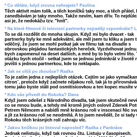
* Co děláte, když zrovna nehrajete? Pavlína
Těch aktivit mám tolik, a těch koníčků taky moc, a těch přátel, 
zanedbávám je taky mnoho. Takže nevím, kam dřív. To nejdůlež
asi je, že nedokážu tzv. "hnít".
* Na které filmové či televizní partnerky nejraději vzpomínáte? 
To se dá rozdělit do mnoha skupin. Když mi bylo dvacet - tak
partnerky byly ke mně adekvátní, ale měl jsem tu kliku a jsem
vděčný, že jsem se mohl potkat jak ve filmu tak na divadle s
obrovskou plejádou fantastických hereček. Vyzdvihovat jednu,
bych zapomenul na deset dalších, a mně by to bylo velmi líto.
otázku bych otočil - setkal jsem se jednou jedninkrát v životě 
jevišti s jednou partnerkou, kde to neklapalo.
* Jak se cítíš po zkoušce? Radka
To je zatím jedna z nejlepších otázek. Cejtím se jako vymačkan
citron¨, protože když začnete nějakou roli, tak já to přirovnáv
tomu jako byste stáli pod osmitisícovkou a ten kopec musíte v
* Kdo vás přivedl do Rokoka? Dana
Když jsem odešel z Národního divadla, tak jsem skutečně nev
co se mnou bude, a tehdy mě kromě jiných oslovil Zdenek Potu
Petrem Němcem a nabídli mně krásnou roli v inscenaci Nic sv
a jít za krásnou rolí se neodmítá. A to jsem nevěděl, že si tady 
Rokoku těch krásných rolí zahraju víc.
* Jakou knížkou jsi listoval naposled? Radka z Pankráce
Jednak nelistuju, když tak rovnou čtu. Listuju v časopisech.