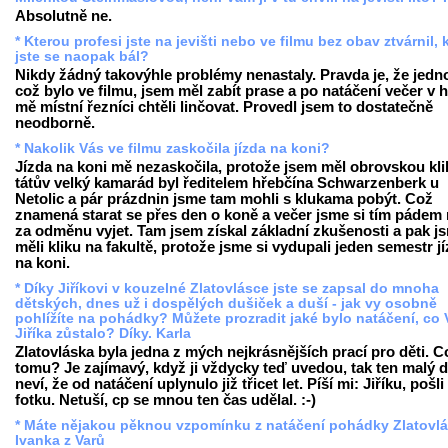
Absolutně ne.
* Kterou profesi jste na jevišti nebo ve filmu bez obav ztvárnil, 
jste se naopak bál?
Nikdy žádný takovýhle problémy nenastaly. Pravda je, že jedn
což bylo ve filmu, jsem měl zabít prase a po natáčení večer v 
mě místní řezníci chtěli linčovat. Provedl jsem to dostatečně
neodborně.
* Nakolik Vás ve filmu zaskočila jízda na koni?
Jízda na koni mě nezaskočila, protože jsem měl obrovskou kli
tátův velký kamarád byl ředitelem hřebčína Schwarzenberk u
Netolic a pár prázdnin jsme tam mohli s klukama pobýt. Což
znamená starat se přes den o koně a večer jsme si tím pádem
za odměnu vyjet. Tam jsem získal základní zkušenosti a pak j
měli kliku na fakultě, protože jsme si vydupali jeden semestr j
na koni.
* Díky Jiříkovi v kouzelné Zlatovlásce jste se zapsal do mnoha
dětských, dnes už i dospělých dušiček a duší - jak vy osobně
pohlížíte na pohádky? Můžete prozradit jaké bylo natáčení, co
Jiříka zůstalo? Díky. Karla
Zlatovláska byla jedna z mých nejkrásnějších prací pro děti. C
tomu? Je zajímavý, když ji vždycky teď uvedou, tak ten malý d
neví, že od natáčení uplynulo již třicet let. Píší mi: Jiříku, pošli
fotku. Netuší, cp se mnou ten čas udělal. :-)
* Máte nějakou pěknou vzpomínku z natáčení pohádky Zlatovl
Ivanka z Varů