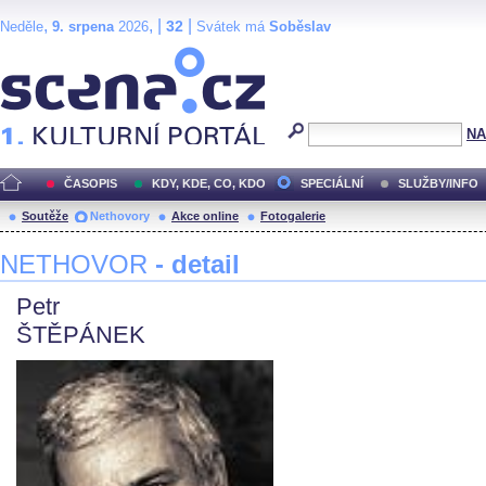
,
, |
|
32
Neděle
9. srpena
2026
Svátek má
Soběslav
Scéna.cz
NA
ČASOPIS
KDY, KDE, CO, KDO
SPECIÁLNÍ
SLUŽBY/INFO
Soutěže
Nethovory
Akce online
Fotogalerie
NETHOVOR
- detail
Petr
ŠTĚPÁNEK