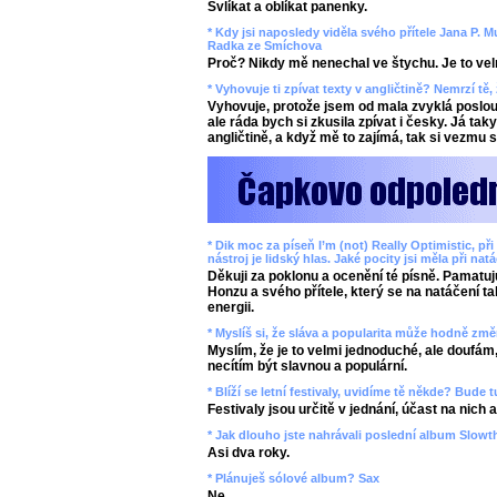
Svlíkat a oblíkat panenky.
* Kdy jsi naposledy viděla svého přítele Jana P. 
Radka ze Smíchova
Proč? Nikdy mě nenechal ve štychu. Je to velmi 
* Vyhovuje ti zpívat texty v angličtině? Nemrzí tě,
Vyhovuje, protože jsem od mala zvyklá poslou
ale ráda bych si zkusila zpívat i česky. Já t
angličtině, a když mě to zajímá, tak si vezmu s
* Dik moc za píseň I’m (not) Really Optimistic, p
nástroj je lidský hlas. Jaké pocity jsi měla při nat
Děkuji za poklonu a ocenění té písně. Pamatu
Honzu a svého přítele, který se na natáčení ta
energii.
* Myslíš si, že sláva a popularita může hodně změ
Myslím, že je to velmi jednoduché, ale doufám
necítím být slavnou a populární.
* Blíží se letní festivaly, uvidíme tě někde? Bude
Festivaly jsou určitě v jednání, účast na nich
* Jak dlouho jste nahrávali poslední album Slowt
Asi dva roky.
* Plánuješ sólové album? Sax
Ne.