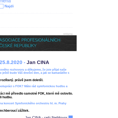
jména
Najdi
reklama
25.8.2020 -
Jan CINA
ového rozhovoru a děkujeme, že jste přijal naše
bo ještě bude Váš dnešní den, a jak se kamarádíte s
ozlítaný. právě jsem doletěl.
spolupráci s FOK? Máte rád symfonickou hudbu a
áci mě přivedlo samotné FOK, které mě oslovilo.
i hudbu.
ít na koncert Symfonického orchestru hl. m. Prahy
dechberoucí zážitek.
Jan CINA - celý NetHovor