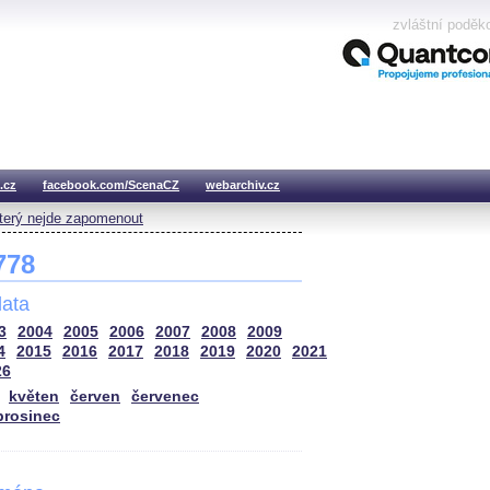
zvláštní poděk
.cz
facebook.com/ScenaCZ
webarchiv.cz
který nejde zapomenout
 778
ata
3
2004
2005
2006
2007
2008
2009
4
2015
2016
2017
2018
2019
2020
2021
26
květen
červen
červenec
prosinec