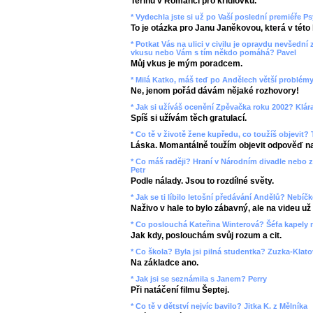
Terinu v Romanci pro křídlovku.
* Vydechla jste si už po Vaší poslední premiéře P
To je otázka pro Janu Janěkovou, která v této h
* Potkat Vás na ulici v civilu je opravdu nevšední 
vkusu nebo Vám s tím někdo pomáhá? Pavel
Můj vkus je mým poradcem.
* Milá Katko, máš teď po Andělech větší problémy
Ne, jenom pořád dávám nějaké rozhovory!
* Jak si užíváš ocenění Zpěvačka roku 2002? Klár
Spíš si užívám těch gratulací.
* Co tě v životě žene kupředu, co toužíš objevit?
Láska. Momantálně toužím objevit odpověď na 
* Co máš raději? Hraní v Národním divadle nebo z
Petr
Podle nálady. Jsou to rozdílné světy.
* Jak se ti líbilo letošní předávání Andělů? Nebíč
Naživo v hale to bylo zábavný, ale na videu už
* Co poslouchá Kateřina Winterová? Šéfa kapely 
Jak kdy, poslouchám svůj rozum a cit.
* Co škola? Byla jsi pilná studentka? Zuzka-Klat
Na základce ano.
* Jak jsi se seznámila s Janem? Perry
Při natáčení filmu Šeptej.
* Co tě v dětství nejvíc bavilo? Jitka K. z Mělníka