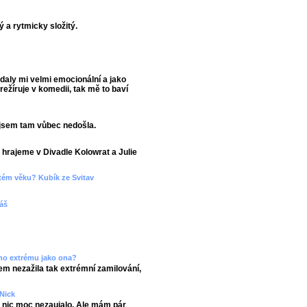
ý a rytmicky složitý.
adaly mi velmi emocionální a jako
ežíruje v komedii, tak mě to baví
o jsem tam vůbec nedošla.
hrajeme v Divadle Kolowrat a Julie
etém věku? Kubík ze Svitav
máš
ného extrému jako ona?
sem nezažila tak extrémní zamilování,
Nick
ě nic moc nezaujalo. Ale mám pár