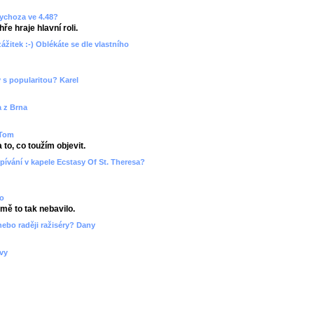
sychoza ve 4.48?
ře hraje hlavní roli.
zážitek :-) Oblékáte se dle vlastního
 s popularitou? Karel
a z Brna
 Tom
to, co toužím objevit.
pívání v kapele Ecstasy Of St. Theresa?
ko
 mě to tak nebavilo.
nebo raději ražiséry? Dany
ovy