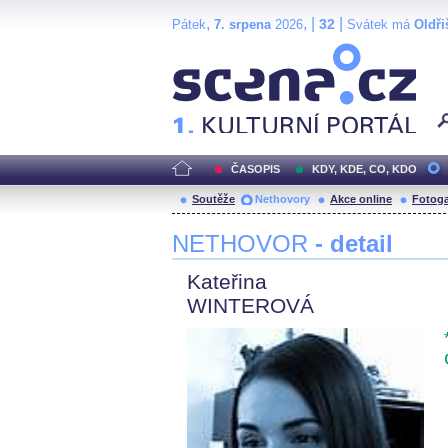
,
, |
|
32
Pátek
7. srpena
2026
Svátek má
Oldři
Scéna.cz
ČASOPIS
KDY, KDE, CO, KDO
Soutěže
Nethovory
Akce online
Fotoga
NETHOVOR
- detail
Kateřina
WINTEROVÁ