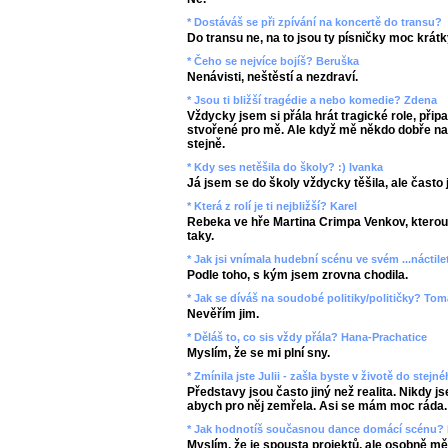
* Dostáváš se při zpívání na koncertě do transu?
Do transu ne, na to jsou ty písničky moc krátk
* Čeho se nejvíce bojíš? Beruška
Nenávisti, neštěstí a nezdraví.
* Jsou ti bližší tragédie a nebo komedie? Zdena
Vždycky jsem si přála hrát tragické role, přip
stvořené pro mě. Ale když mě někdo dobře nar
stejně.
* Kdy ses netěšila do školy? :) Ivanka
Já jsem se do školy vždycky těšila, ale čast
* Která z rolí je ti nejbližší? Karel
Rebeka ve hře Martina Crimpa Venkov, kterou 
taky.
* Jak jsi vnímala hudební scénu ve svém ...náctil
Podle toho, s kým jsem zrovna chodila.
* Jak se díváš na soudobé politiky/političky? To
Nevěřím jim.
* Děláš to, co sis vždy přála? Hana-Prachatice
Myslím, že se mi plní sny.
* Zmínila jste Julii - zašla byste v životě do stej
Představy jsou často jiný než realita. Nikdy j
abych pro něj zemřela. Asi se mám moc ráda.
* Jak hodnotíš současnou dance domácí scénu? 
Myslím, že je spousta projektů, ale osobně m