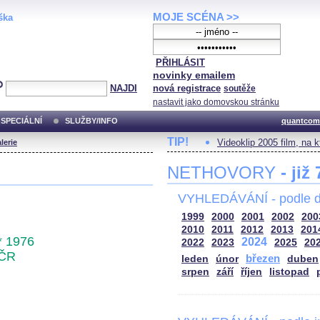
MOJE SCÉNA >>
ška
PŘIHLÁSIT
novinky emailem
NAJDI
nová registrace
soutěže
nastavit jako domovskou stránku
SPECIÁLNÍ
SLUŽBY/INFO
quantcom
TIP!
Videoklip 2005 film, na 
lerie
NETHOVORY
- již
VYHLEDÁVÁNÍ - podle d
1999
2000
2001
2002
200
2010
2011
2012
2013
201
* 1976
2024
2022
2023
2025
20
ČR
březen
leden
únor
duben
srpen
září
říjen
listopad