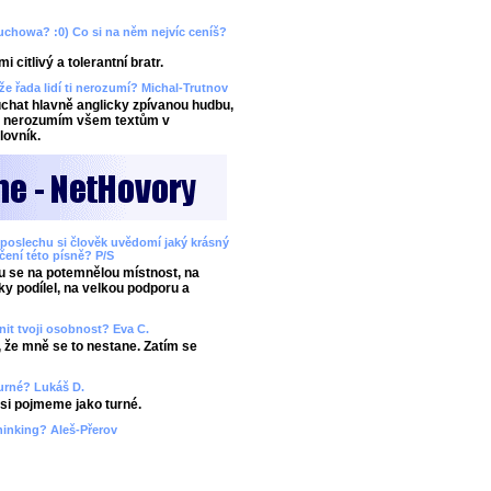
Muchowa? :0) Co si na něm nejvíc ceníš?
citlivý a tolerantní bratr.
 že řada lidí ti nerozumí? Michal-Trutnov
chat hlavně anglicky zpívanou hudbu,
aky nerozumím všem textům v
lovník.
ři poslechu si člověk uvědomí jaký krásný
áčení této písně? P/S
ju se na potemnělou místnost, na
ky podílel, na velkou podporu a
nit tvoji osobnost? Eva C.
, že mně se to nestane. Zatím se
 turné? Lukáš D.
 asi pojmeme jako turné.
hinking? Aleš-Přerov