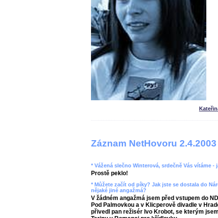
Kateři
Záznam NetHovoru 2.4.2003
* Vážená slečno Winterová, srdečně Vás vítáme -
Prostě peklo!
* Můžete začít od píky? Jak jste se dostala do Ná
nějaké jiné angažmá?
V žádném angažmá jsem před vstupem do ND n
Pod Palmovkou a v Klicperově divadle v Hrad
přivedl pan režisér Ivo Krobot, se kterým jsem