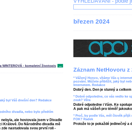
VYHLEDÁVÁNÍ - podle 
březen 2024
na WINTEROVÁ - kompletní životopis
...
Záznam NetHovoru z 
* Vážený Honzo, vítáme Vás u internet
pozvání. Můžete přiblížit, jaký byl ne
Internetem. Redakce
Dobrý den. Den je slunný a celkem r
* Dobré odpoledne, co vás vedlo ke 
zvuk? Věra
 jaký byl Váš dnešní den? Redakce
Dobré odpoledne i Vám. Ke spolupr
A pak má vášeň pro téměř jakoukol
rodního divadla, nebo bylo předtím
* Proč, by podle Vás, měl člověk přij
FOK? Radek
ebyla, ale hostovala jsem v Divadle
Protože to je pokaždé jedinečný a 
ci Králové. Do Národního divadla mě
 zde nastudovala svou první roli -